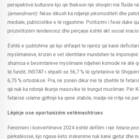
perspektivë kulturore kjo që thekson një shoqëri më fluide në
(amendment)
. Nëse dikush ka ndjenjë jokomoditeti dhe patol
mediale, publicistike e të ngjashme. Politizimi i fesë duke qua
prozelitizëm tendencioz dhe përçarje është akt social irracio
Është e çuditshme që kjo shfaqet te njerëz që kanë deficitarite
myslimanëve, krizën e vet identitare mundohen ta imponojnë s
shumica e besimtarëve myslimanë ndjehen komodë në atë që ja
të fundit, INSTAT-i shpalli se 56,7 % të qytetarëve të Shqipër
6,75 % ortodoksë. Pra, në zonën dikur më të zbehtë të fetaris
që nuk ka ndonjë tkurrje masovike të trungut musliman. Për K
fetarisë islame gjithnjë ka qenë stabile, madje në rritje në per
Lëpirje ose oportunizëm vetëmashtrues
Fenomeni i konvertimeve 2024 është defilim i një
fetarie pr
përkatësisë, kjo ngase këto inskenime nuk kanë gjetur dhe n