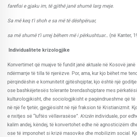
farefisi e gjaku im, të gjithë janë shumë larg meje.
Sa më keq t’i shoh e sa më të dëshpëruar,
sa më shumë t’i urrej bëhem më i përkushtuar…
(në Kanter, 
Individualitete krizologjike
Konvertimet që muajve të fundit janë aktuale në Kosovë janë s
ndërmarrje të tilla të njerëzve. Por, ama, kur kjo bëhet me t
përqindëshin e komunitetit gjitëshqiptar, kjo është një godit
ose bashkëjetesës tolerante brendashqiptare mes përkatësiv
kulturologjikisht, dhe sociologjikisht e paqëndrueshme që të
në një fe tjetër, gjegjësisht në një fraksion të Kristianizmit. 
e nxitjes së “luftës vëllavrasëse”.
Krizën
individuale, por edh
kalim andej, këndej, të konvertohet edhe në agnosticizëm d
ose të imponohet si krizë masovike dhe mobilizim social. Kj