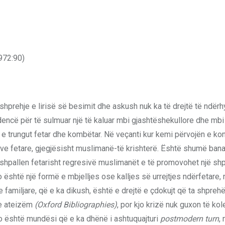
1972:90)
hprehje e lirisë së besimit dhe askush nuk ka të drejtë të ndërh
endencë për të sulmuar një të kaluar mbi gjashtëshekullore dhe mbi
je e trungut fetar dhe kombëtar. Në veçanti kur kemi përvojën e k
e fetare, gjegjësisht muslimanë-të krishterë. Është shumë bana
 shpallen fetarisht regresivë muslimanët e të promovohet një shp
Kjo është një formë e mbjelljes ose kalljes së urrejtjes ndërfetare,
e familjare, që e ka dikush, është e drejtë e çdokujt që ta shpre
he ateizëm
(Oxford Bibliographies)
, por kjo krizë nuk guxon të kol
o është mundësi që e ka dhënë i ashtuquajturi
postmodern turn
, 