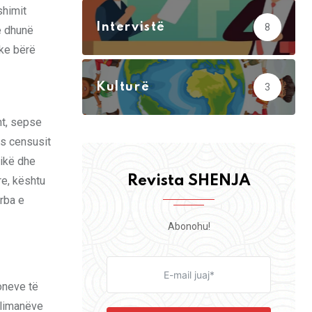
shimit
Intervistë
8
e dhunë
uke bërë
Kulturë
3
ht, sepse
as censusit
likë dhe
Revista SHENJA
re, kështu
rba e
Abonohu!
oneve të
slimanëve