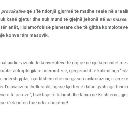
e provokative
që s’lë ndonjë gjurmë të madhe reale në areali
nuk kanë gjetur dhe nuk mund të gjejnë jehonë në
en masse
.
tër anët, i islamofobisë planetare dhe të gjitha komplotev
një konvertim masovik.
enat audio-vizuale të konvertitëve të rinj, që në një komunitet m
ufitar antroplogjik të ndërrimfesë, gjegjësisht të kalimit nga “isl
 ndërshqiptar, i çuditshëm dhe me gjasë i sinkronizuar, i njerëz
 për t’u analizuar thellësisht, ngase kjo temë daton qysh nga fundi i
“fenë e të parëve”, braktisje të Islamit dhe kthim në Krishterim, gje
jse s’ekziston fare ndër shqiptarë!