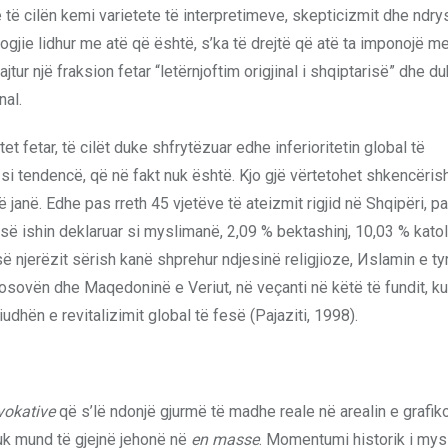
 të cilën kemi varietete të interpretimeve, skepticizmit dhe ndry
ogjie lidhur me atë që është, s’ka të drejtë që atë ta imponojë m
jtur një fraksion fetar “letërnjoftim origjinal i shqiptarisë” dhe d
nal.
t fetar, të cilët duke shfrytëzuar edhe inferioritetin global të
i tendencë, që në fakt nuk është. Kjo gjë vërtetohet shkencëris
në. Edhe pas rreth 45 vjetëve të ateizmit rigjid në Shqipëri, p
isë ishin deklaruar si myslimanë, 2,09 % bektashinj, 10,03 % kato
ë njerëzit sërish kanë shprehur ndjesinë religjioze, Иslamin e ty
osovën dhe Maqedoninë e Veriut, në veçanti në këtë të fundit, ku
iudhën e revitalizimit global të fesë (Pajaziti, 1998).
ovokative
që s’lë ndonjë gjurmë të madhe reale në arealin e grafik
uk mund të gjejnë jehonë në
en masse
. Momentumi historik i my