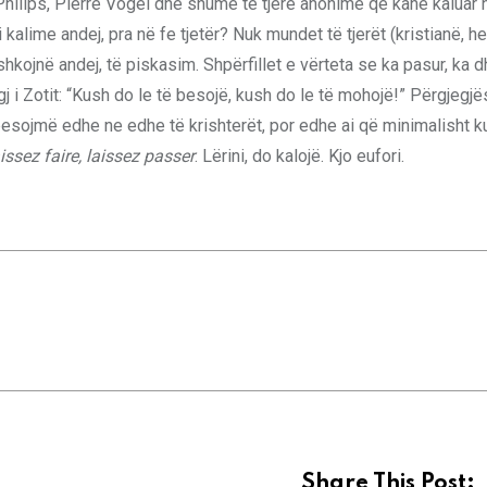
Philips, Pierre Vogel dhe shumë të tjerë anonimë që kanë kaluar 
 kalime andej, pra në fe tjetër? Nuk mundet të tjerët (kristianë, he
r shkojnë andej, të piskasim. Shpërfillet e vërteta se ka pasur, ka 
igj i Zotit: “Kush do le të besojë, kush do le të mohojë!” Përgjegj
 besojmë edhe ne edhe të krishterët, por edhe ai që minimalisht ku
issez faire, laissez passer
. Lërini, do kalojë. Kjo eufori.
Share This Post: