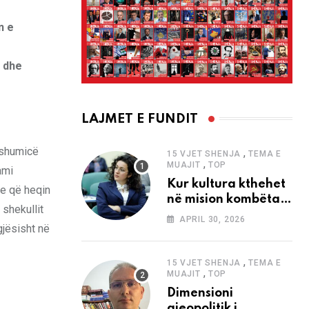
n e
e dhe
LAJMET E FUNDIT
e shumicë
,
15 VJET SHENJA
TEMA E
,
MUAJIT
TOP
ami
Kur kultura kthehet
ve që heqin
në mision kombëtar
 shekullit
edhe në
APRIL 30, 2026
gjësisht në
bashkëkohësi
,
15 VJET SHENJA
TEMA E
,
MUAJIT
TOP
Dimensioni
gjeopolitik i