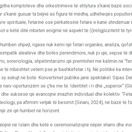
ë gjitha komploteve dhe orkestrimeve të shtytura s’kanë bazë soci
ar s’kanë guxuar ta bëjnë as figura të mëdha, udhëheqës popullor
re spirituale, fetarinë ose përkatësinë fetare e kanë shndërruar 
 e këtë ditë mbeten enigmë në aspekt të (i)religjiozitetit të tyr
 humben shpejt, ngase nuk kemi një fetari organike, analiza, qofs
 më simpatik aleatëve dhe botës perëndimore, nuk pi ujë, sepse të 
zmi, soreriologjia, shpëtimtarizmi që premtohet me kalimin në “fen
e të mbështet vetëm pse je bashkëfetar i tij. Në politikë ka inte
në sy askujt në botë. Konvertimet publike janë spektakël. Sipas De
 naiv-oportunizëm se ç’ke me të. Identitet i ri dhe „superior“ (Gl
dhe suksese që avancojnë imazhin individual dhe kolektiv. “Feta
logji, pa afirmim vetjak të besimit (Sinani, 2024), në bazë të f
një zë që humbet në horizont.
lojnë në Islam dhe këtë e ceremonializojnë nëpër xhami dhe ins