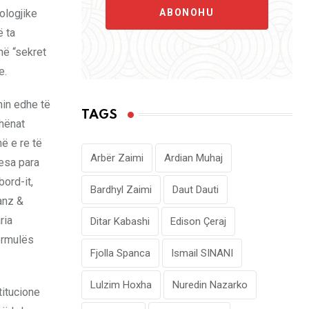
ABONOHU
ologjike
ë ta
në “sekret
e.
hin edhe të
TAGS
dhënat
ë e re të
Arbër Zaimi
Ardian Muhaj
resa para
bord-it,
Bardhyl Zaimi
Daut Dauti
anz &
ria
Ditar Kabashi
Edison Çeraj
ormulës
Fjolla Spanca
Ismail SINANI
Lulzim Hoxha
Nuredin Nazarko
titucione