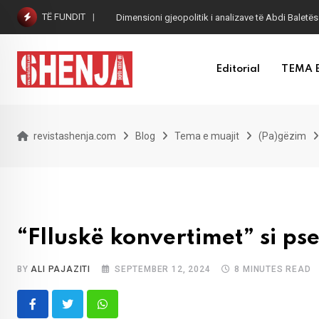
Skip
TË FUNDIT
Dimensioni gjeopolitik i analizave të Abdi Baletës
to
content
Editorial
TEMA 
revistashenja.com
Blog
Tema e muajit
(Pa)gëzim
“Flluskë konvertimet” si 
BY
ALI PAJAZITI
SEPTEMBER 12, 2024
8 MINUTES READ
Whatsapp