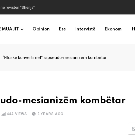
 në revistën “Shenja”
E MUAJIT
Opinion
Ese
Intervistë
Ekonomi
H
“Flluskë konvertimet” si pseudo-mesianizëm kombëtar
pseudo-mesianizëm kombëtar
444
VIEWS
2 YEARS AGO