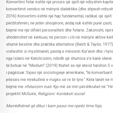
Konvertimi fetar është një proces që sjell një ndryshim kapital
konvertimit vendos në mënyrë dialektike (dhe shpesh ndryshon)
2016) Konvertimi është një hap fundamental, radikal, që sjell lë
përditshmëri, në jetën shoqërore, andaj nuk është punë çasti
bëjmë me një difekt personaliteti dhe fetarie. Zakonisht, njer
shndërrohet në
kërkues
, në person i cili në mënyrë aktive 
shumë besime dhe praktika alternative (Balch & Taylor, 1977).
visheshin si myslimanët, pastaj e mësonin Kur’anin dhe i hynin
nga Islami në Katolicizëm, ndodh që shumica s’e kanë idenë për 
të botuar në “Medium” (2019) thuhet se një ateist harxhon 5 v
i pagëzuar. Sipas një sociologieje amerikane, “të konvertua
jetesës me mrekullinë e rrugës së re të tyre.” Këta tanët në 
bëjmë me
rifetarizim inati
. Kjo më së miri përshkruhet në “Hi
projektit McGuire,
Religjioni: Konteksti social
:
Marrëdhëniet që dikur i kam pasur me njerëz time feje,