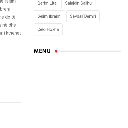
në Islam
Qerim Lita
Salajdin Salihu
brenj,
Selim Ibraimi
Sevdail Demiri
dhe do të
ësinë dhe
Çelo Hoxha
r i kthehet
MENU