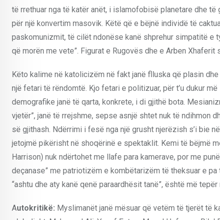
të rrethuar nga të katër anët, i islamofobisë planetare dhe t
për një konvertim masovik. Këtë që е bëjnë individë të caktu
paskomunizmit, të cilët ndonëse kanë shprehur simpatitë e ty
që morën me vete”. Figurat e Rugovës dhe e Arben Xhaferit sot
Këto kalime në katolicizëm në fakt janë flluska që plasin dhe
një fetari të rëndomtë. Kjo fetari e politizuar, për t’u dukur
demografike janë të qarta, konkrete, i di gjithë bota. Mesiani
vjetër”, janë të rrejshme, sepse asnjë shtet nuk të ndihmon dh
së gjithash. Ndërrimi i fesë nga një grusht njerëzish s’i bie 
jetojmë pikërisht në shoqërinë e spektaklit. Kemi të bëjmë me
Harrison) nuk ndërtohet me llafe para kamerave, por me punë 
deçanase” me patriotizëm e kombëtarizëm të theksuar e pa teo
“ashtu dhe aty kanë qenë paraardhësit tanë”, është më tepër 
A
utokritikë:
Myslimanët janë mësuar që vetëm të tjerët të ka