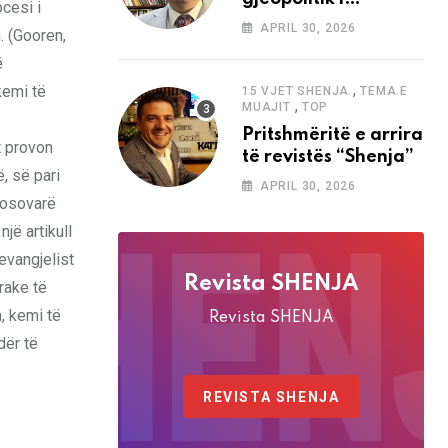
ocesi i
analizave të Abdi
APRIL 30, 2026
. (Gooren,
Baletës në revistën
ë
“Shenja”
,
kemi të
15 VJET SHENJA
TEMA E
,
MUAJIT
TOP
Pritshmëritë e arrira
t provon
të revistës “Shenja”
, së pari
APRIL 30, 2026
 kosovarë
jë artikull
evangjelist
Revista SHENJA
rake të
, kemi të
Revista SHENJA
dër të
REVISTA SHENJA