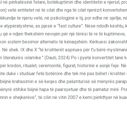
 në përkatësinë fetare, botëkuptimin dhe identitetin e njeriut; pr
 vetë entitetet në të cilat dhe nga të cilat njerëzit konvertohen
kundje te njeriu vetë, në psikologjinë e tij, por edhe në sjellje, n
, e atypëratyshme, as pjesë e “fast culture”. Nëse ndodh kështu, 
iu që e ndjen thekshëm nevojën për një tërësi të re të kuptimeve,
kërkon sistem besimor alternativ të kënaqshëm. Kërkuesi zakonish
 Në shek. IX dhe X “të krishterët aspirues për t’u bërë myslimanë
 literaturës islamike.” (Dauti, 2024) Po i pyete konvertitët tanë
kredon, ritualet, ceremonitë, figurat, historinë e asnjë feje. Në n
ite duke i studiuar fetë botërore dhe tek më pas bëhet i krishter 
rit bëjnë krahasimin e së keqes dhe palumturisë së mënyrës parap
mënyrë stihike bëjnë hapa të paarsyetuar dhe të pamatur mirë. Pra
mnin e shejkerëve”, të cilin në vitin 2007 e kemi përkthyer në kua