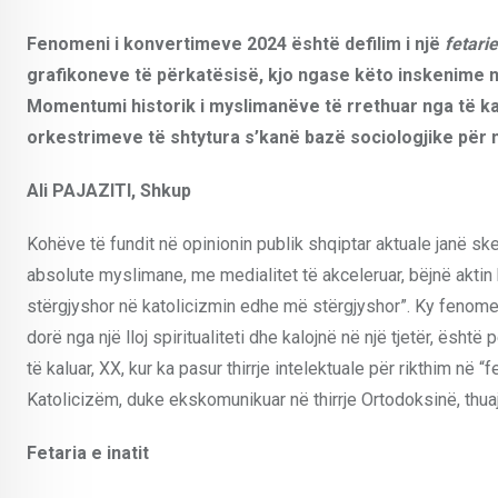
Fenomeni i konvertimeve 2024 është defilim i një
fetari
grafikoneve të përkatësisë, kjo ngase këto inskenime 
Momentumi historik i myslimanëve të rrethuar nga të ka
orkestrimeve të shtytura s’kanë bazë sociologjike për 
Ali PAJAZITI, Shkup
Kohëve të fundit në opinionin publik shqiptar aktuale janë sk
absolute myslimane, me medialitet të akceleruar, bëjnë aktin k
stërgjyshor në katolicizmin edhe më stërgjyshor”. Ky fenomen
dorë nga një lloj spiritualiteti dhe kalojnë në një tjetër, është
të kaluar, XX, kur ka pasur thirrje intelektuale për rikthim në 
Katolicizëm, duke ekskomunikuar në thirrje Ortodoksinë, thua
Fetaria e inatit