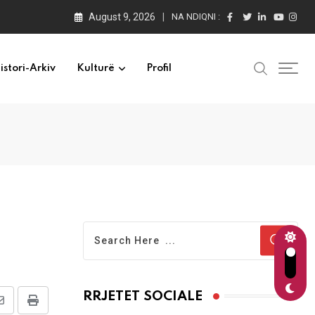
August 9, 2026
NA NDIQNI :
istori-Arkiv
Kulturë
Profil
RRJETET SOCIALE
Share
Print