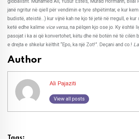
globalisht. Muhamed Ali, Yusuf Estes, Murad Hofmann, Bilal 
janë ngritur në qiell për vendimin e tyre shpëtimtar, e kur kemi
budistë, ateistë…) kur vijnë kah ne kjo të jetë në rregull, e ku
ketë edhe kalime
vice versa
, na pëlqen kjo ose jo. Ky është l
pasojat i ka ai që konvertohet, këtu dhe në botën në të cilën
e drejta e shkelur këlthit “Epo, ka një Zot!”. Deçani and co.!
La
Author
Ali Pajaziti
View all posts
Tags: