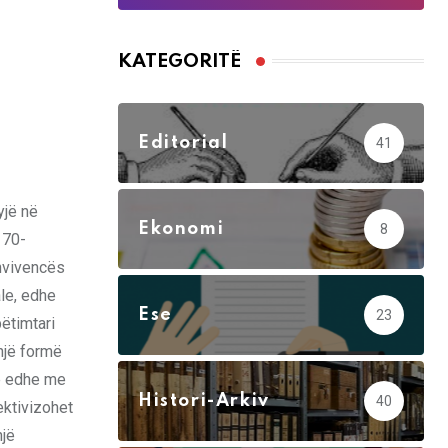
KATEGORITË
Editorial
41
yjë në
Ekonomi
8
 70-
onvivencës
le, edhe
Ese
23
ëtimtari
 një formë
hë edhe me
Histori-Arkiv
40
ektivizohet
një