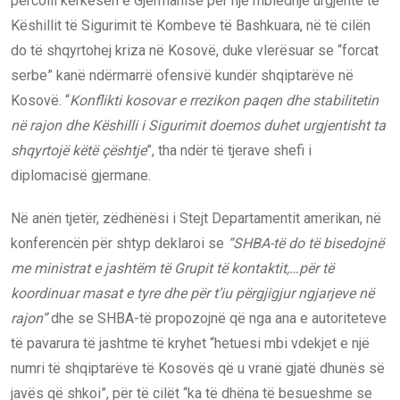
përcolli kërkesën e Gjermanisë për një mbledhje urgjente të
Këshillit të Sigurimit të Kombeve të Bashkuara, në të cilën
do të shqyrtohej kriza në Kosovë, duke vlerësuar se “forcat
serbe” kanë ndërmarrë ofensivë kundër shqiptarëve në
Kosovë. “
Konflikti kosovar e rrezikon paqen dhe stabilitetin
në rajon dhe Këshilli i Sigurimit doemos duhet urgjentisht ta
shqyrtojë këtë çështje
”, tha ndër të tjerave shefi i
diplomacisë gjermane.
Në anën tjetër, zëdhënësi i Stejt Departamentit amerikan, në
konferencën për shtyp deklaroi se
“SHBA-të do të bisedojnë
me ministrat e jashtëm të Grupit të kontaktit,…për të
koordinuar masat e tyre dhe për t
’
iu përgjigjur ngjarjeve në
rajon”
dhe se SHBA-të propozojnë që nga ana e autoriteteve
të pavarura të jashtme të kryhet “hetuesi mbi vdekjet e një
numri të shqiptarëve të Kosovës që u vranë gjatë dhunës së
javës që shkoi”, për të cilët “ka të dhëna të besueshme se