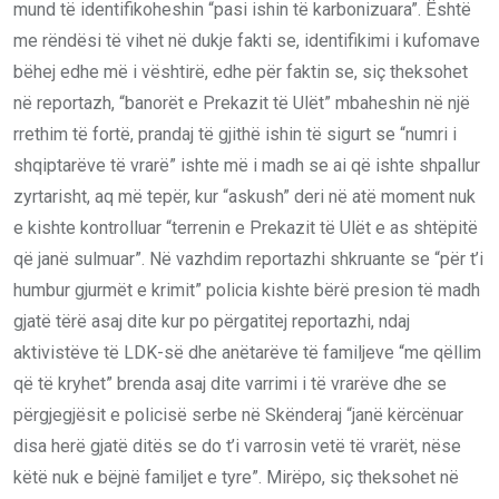
mund të identifikoheshin “pasi ishin të karbonizuara”. Është
me rëndësi të vihet në dukje fakti se, identifikimi i kufomave
bëhej edhe më i vështirë, edhe për faktin se, siç theksohet
në reportazh, “banorët e Prekazit të Ulët” mbaheshin në një
rrethim të fortë, prandaj të gjithë ishin të sigurt se “numri i
shqiptarëve të vrarë” ishte më i madh se ai që ishte shpallur
zyrtarisht, aq më tepër, kur “askush” deri në atë moment nuk
e kishte kontrolluar “terrenin e Prekazit të Ulët e as shtëpitë
që janë sulmuar”. Në vazhdim reportazhi shkruante se “për t’i
humbur gjurmët e krimit” policia kishte bërë presion të madh
gjatë tërë asaj dite kur po përgatitej reportazhi, ndaj
aktivistëve të LDK-së dhe anëtarëve të familjeve “me qëllim
që të kryhet” brenda asaj dite varrimi i të vrarëve dhe se
përgjegjësit e policisë serbe në Skënderaj “janë kërcënuar
disa herë gjatë ditës se do t’i varrosin vetë të vrarët, nëse
këtë nuk e bëjnë familjet e tyre”. Mirëpo, siç theksohet në