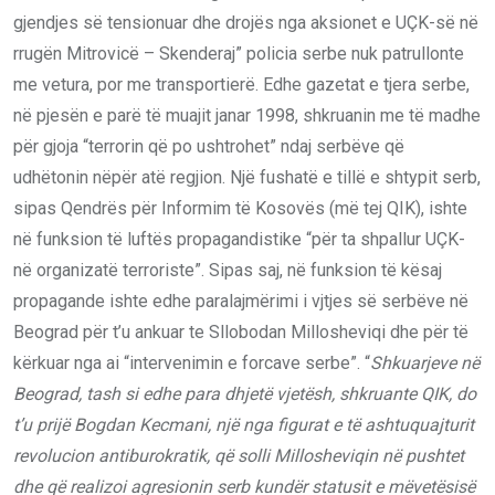
gjendjes së tensionuar dhe drojës nga aksionet e UÇK-së në
rrugën Mitrovicë – Skenderaj” policia serbe nuk patrullonte
me vetura, por me transportierë. Edhe gazetat e tjera serbe,
në pjesën e parë të muajit janar 1998, shkruanin me të madhe
për gjoja “terrorin që po ushtrohet” ndaj serbëve që
udhëtonin nëpër atë regjion. Një fushatë e tillë e shtypit serb,
sipas Qendrës për Informim të Kosovës (më tej QIK), ishte
në funksion të luftës propagandistike “për ta shpallur UÇK-
në organizatë terroriste”. Sipas saj, në funksion të kësaj
propagande ishte edhe paralajmërimi i vjtjes së serbëve në
Beograd për t’u ankuar te Sllobodan Millosheviqi dhe për të
kërkuar nga ai “intervenimin e forcave serbe”. “
Shkuarjeve në
Beograd, tash si edhe para dhjetë vjetësh, shkruante QIK, do
t
’
u prijë Bogdan Kecmani, një nga figurat e të ashtuquajturit
revolucion antiburokratik, që solli Millosheviqin në pushtet
dhe që realizoi agresionin serb kundër statusit e mëvetësisë