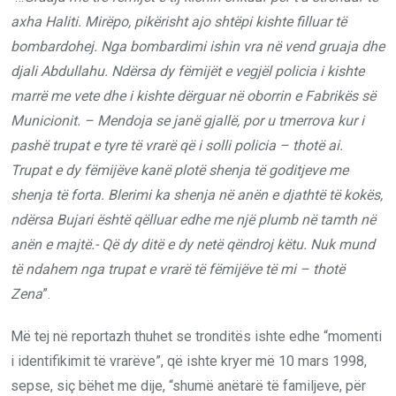
axha Haliti. Mirëpo, pikërisht ajo shtëpi kishte filluar të
bombardohej. Nga bombardimi ishin vra në vend gruaja dhe
djali Abdullahu. Ndërsa dy fëmijët e vegjël policia i kishte
marrë me vete dhe i kishte dërguar në oborrin e Fabrikës së
Municionit. – Mendoja se janë gjallë, por u tmerrova kur i
pashë trupat e tyre të vrarë që i solli policia – thotë ai.
Trupat e dy fëmijëve kanë plotë shenja të goditjeve me
shenja të forta. Blerimi ka shenja në anën e djathtë të kokës,
ndërsa Bujari është qëlluar edhe me një plumb në tamth në
anën e majtë.- Që dy ditë e dy netë qëndroj këtu. Nuk mund
të ndahem nga trupat e vrarë të fëmijëve të mi – thotë
Zena
”.
Më tej në reportazh thuhet se tronditës ishte edhe “momenti
i identifikimit të vrarëve”, që ishte kryer më 10 mars 1998,
sepse, siç bëhet me dije, “shumë anëtarë të familjeve, për