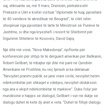
saj, shkruante se, më 9 mars, Drenicën, përkatësisht
Prekazin e Ulët e kishin vizituar “diplomatë të huaj, pjesëtarë
të 40-vendeve të akredituar në Beograd”, të cilët ishin
shoqëruar nga pjesëtarë të lartë të Ministrisë së Punëve të
Jashtme, si dhe nga kryeshefi i resorit të Shërbimit për
Sigurimin Shtetëror të Kosovës, David Gajiq.
Një ditë më vonë, “Nova Makedonija”, njoftonte për
konferencën për shtyp të të dërguarit amerikan për Ballkanin,
Robert Gellbart, të mbajtur një ditë më parë në Qendrën
Amerikane në Prishtinë, ku veç tjerash ai ka deklaruar:
“Nevojitet pranimi publik se janë vrarë civilë, nevojitet hetim
ndërkombëtar për shkaqet e vdekjes, nevojitet obduksion
nga ana e ekipit ndërkombëtar të mjekëve”. Duke folur për
mundësinë e hapjes së dialogut, Gellbart-i vuri në dukje se
dialogu duhet të ketë dy anët e veta: “Duhet të fillojë dialogu