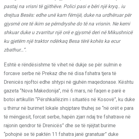
pastaj na vrisni të gjithëve. Polici pasi e bëri një kryq.. iu
drejtua Besës: edhe unë kam fëmijë, duke na urdhëruar për
gjysmë ore të ikim se përndryshe do të na vrisnin. Ne kemi
shkuar duke u zvarritur një orë e gjysmë deri në Mikushnicë
ku gjetëm një traktor ndërkaq Besa tërë kohës ka ecur
zbathur…”.
Është e rëndësishme të vihet në dukje se për sulmin e
forcave serbe në Prekaz dhe në disa fshatra tjera të
Drenicës njoftoi edhe shtypi në gjuhën maqedonase. Kështu
gazeta “Nova Makedonija”, më 6 mars, në faqen e parë e
botoi artikullin “Përshkallëzim i situatës në Kosovë”, ku duke
u thirrur në burimet lokale shqiptare thuhej se “në orët e para
të mëngjesit, forcat serbe, hapën zjarr ndaj tre fshatrave në
rajonin qendror të Drenicës” dhe se të njëjtat burime
“pohojnë se të paktën 11 fshatra janë granatuar” duke