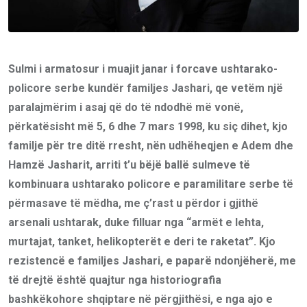
Sulmi i armatosur i muajit janar i forcave ushtarako-
policore serbe kundër familjes Jashari, qe vetëm një
paralajmërim i asaj që do të ndodhë më vonë,
përkatësisht më 5, 6 dhe 7 mars 1998, ku siç dihet, kjo
familje për tre ditë rresht, nën udhëheqjen e Adem dhe
Hamzë Jasharit, arriti t’u bëjë ballë sulmeve të
kombinuara ushtarako policore e paramilitare serbe të
përmasave të mëdha, me ç’rast u përdor i gjithë
arsenali ushtarak, duke filluar nga “armët e lehta,
murtajat, tanket, helikopterët e deri te raketat”. Kjo
rezistencë e familjes Jashari, e paparë ndonjëherë, me
të drejtë është quajtur nga historiografia
bashkëkohore shqiptare në përgjithësi, e nga ajo e