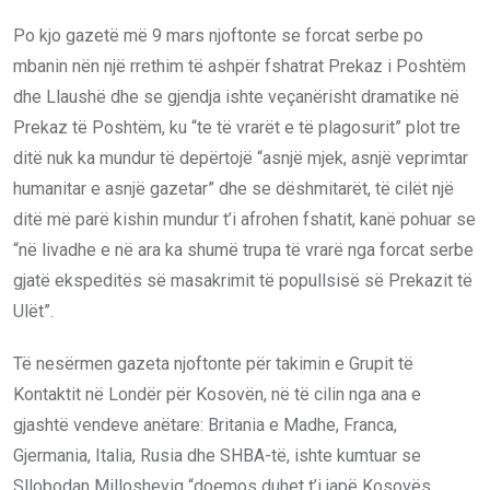
Po kjo gazetë më 9 mars njoftonte se forcat serbe po
mbanin nën një rrethim të ashpër fshatrat Prekaz i Poshtëm
dhe Llaushë dhe se gjendja ishte veçanërisht dramatike në
Prekaz të Poshtëm, ku “te të vrarët e të plagosurit” plot tre
ditë nuk ka mundur të depërtojë “asnjë mjek, asnjë veprimtar
humanitar e asnjë gazetar” dhe se dëshmitarët, të cilët një
ditë më parë kishin mundur t’i afrohen fshatit, kanë pohuar se
“në livadhe e në ara ka shumë trupa të vrarë nga forcat serbe
gjatë ekspeditës së masakrimit të popullsisë së Prekazit të
Ulët”.
Të nesërmen gazeta njoftonte për takimin e Grupit të
Kontaktit në Londër për Kosovën, në të cilin nga ana e
gjashtë vendeve anëtare: Britania e Madhe, Franca,
Gjermania, Italia, Rusia dhe SHBA-të, ishte kumtuar se
Sllobodan Millosheviq “doemos duhet t’i japë Kosovës