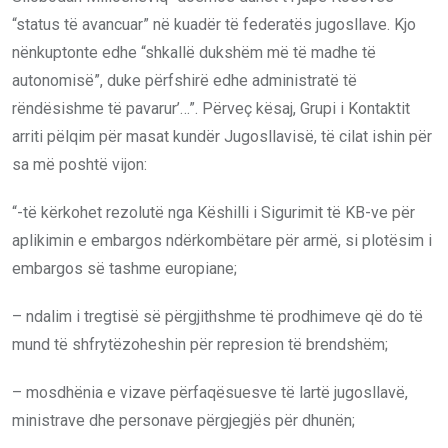
“status të avancuar” në kuadër të federatës jugosllave. Kjo
nënkuptonte edhe “shkallë dukshëm më të madhe të
autonomisë”, duke përfshirë edhe administratë të
rëndësishme të pavarur’…”. Përveç kësaj, Grupi i Kontaktit
arriti pëlqim për masat kundër Jugosllavisë, të cilat ishin për
sa më poshtë vijon:
“-të kërkohet rezolutë nga Këshilli i Sigurimit të KB-ve për
aplikimin e embargos ndërkombëtare për armë, si plotësim i
embargos së tashme europiane;
– ndalim i tregtisë së përgjithshme të prodhimeve që do të
mund të shfrytëzoheshin për represion të brendshëm;
– mosdhënia e vizave përfaqësuesve të lartë jugosllavë,
ministrave dhe personave përgjegjës për dhunën;