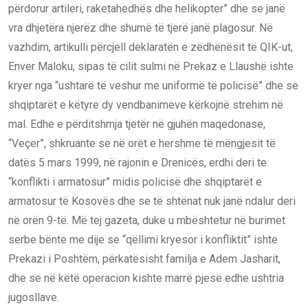
përdorur artileri, raketahedhës dhe helikopter” dhe se janë
vra dhjetëra njerëz dhe shumë të tjerë janë plagosur. Në
vazhdim, artikulli përcjell deklaratën e zëdhënësit të QIK-ut,
Enver Maloku, sipas të cilit sulmi në Prekaz e Llaushë ishte
kryer nga “ushtarë të veshur me uniformë të policisë” dhe se
shqiptarët e këtyre dy vendbanimeve kërkojnë strehim në
mal. Edhe e përditshmja tjetër në gjuhën maqedonase,
“Veçer”, shkruante se në orët e hershme të mëngjesit të
datës 5 mars 1999, në rajonin e Drenicës, erdhi deri te
“konflikti i armatosur” midis policisë dhe shqiptarët e
armatosur të Kosovës dhe se të shtënat nuk janë ndalur deri
në orën 9-të. Më tej gazeta, duke u mbështetur në burimet
serbe bënte me dije se “qëllimi kryesor i konfliktit” ishte
Prekazi i Poshtëm, përkatësisht familja e Adem Jasharit,
dhe se në këtë operacion kishte marrë pjesë edhe ushtria
jugosllave.