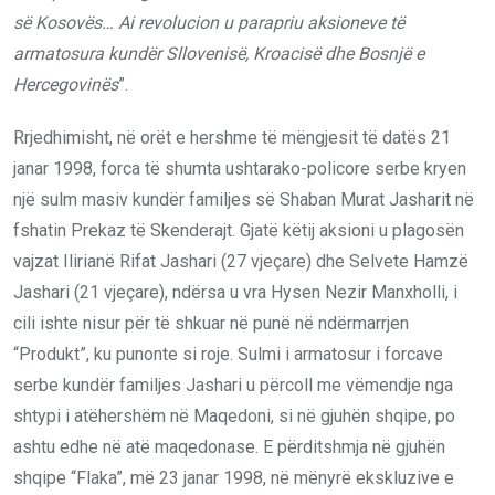
së Kosovës… Ai revolucion u parapriu aksioneve të
armatosura kundër Sllovenisë, Kroacisë dhe Bosnjë e
Hercegovinës
”.
Rrjedhimisht, në orët e hershme të mëngjesit të datës 21
janar 1998, forca të shumta ushtarako-policore serbe kryen
një sulm masiv kundër familjes së Shaban Murat Jasharit në
fshatin Prekaz të Skenderajt. Gjatë këtij aksioni u plagosën
vajzat Ilirianë Rifat Jashari (27 vjeçare) dhe Selvete Hamzë
Jashari (21 vjeçare), ndërsa u vra Hysen Nezir Manxholli, i
cili ishte nisur për të shkuar në punë në ndërmarrjen
“Produkt”, ku punonte si roje. Sulmi i armatosur i forcave
serbe kundër familjes Jashari u përcoll me vëmendje nga
shtypi i atëhershëm në Maqedoni, si në gjuhën shqipe, po
ashtu edhe në atë maqedonase. E përditshmja në gjuhën
shqipe “Flaka”, më 23 janar 1998, në mënyrë ekskluzive e