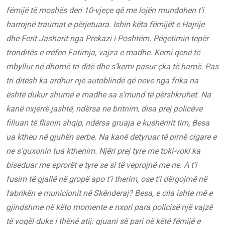
fëmijë të moshës deri 10-vjeçe që me lojën mundohen t’i
harrojnë traumat e përjetuara. Ishin këta fëmijët e Hajrije
dhe Ferit Jasharit nga Prekazi i Poshtëm. Përjetimin tepër
tronditës e rrëfen Fatimja, vajza e madhe. Kemi qenë të
mbyllur në dhomë tri ditë dhe s
’
kemi pasur çka të hamë. Pas
tri ditësh ka ardhur një autoblindë që neve nga frika na
është dukur shumë e madhe sa s’mund të përshkruhet. Na
kanë nxjerrë jashtë, ndërsa ne britnim, disa prej policëve
filluan të flisnin shqip, ndërsa gruaja e kushëririt tim, Besa
ua ktheu në gjuhën serbe. Na kanë detyruar të pimë cigare e
ne s’guxonin tua kthenim. Njëri prej tyre me toki-voki ka
biseduar me eprorët e tyre se si të veprojnë me ne. A t’i
fusim të gjallë në gropë apo t’i therim, ose t’i dërgojmë në
fabrikën e municionit në Skënderaj? Besa, e cila ishte më e
gjindshme në këto momente e nxori para policisë një vajzë
të vogël duke i thënë atij: gjuani së pari në këtë fëmijë e