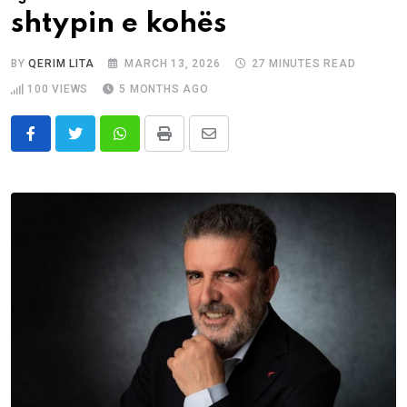
shtypin e kohës
BY
QERIM LITA
MARCH 13, 2026
27 MINUTES READ
100
VIEWS
5 MONTHS AGO
Whatsapp
Print
Share
via
Email