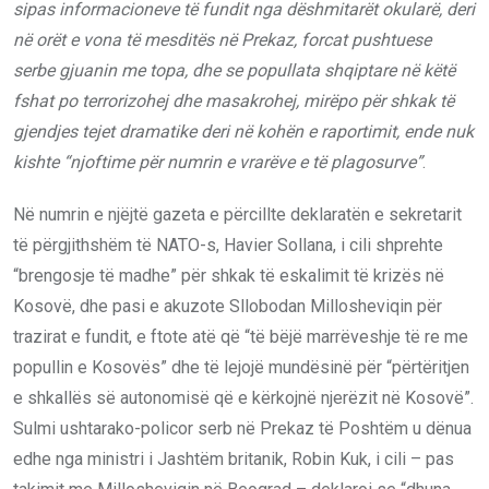
sipas informacioneve të fundit nga dëshmitarët okularë, deri
në orët e vona të mesditës në Prekaz, forcat pushtuese
serbe gjuanin me topa, dhe se popullata shqiptare në këtë
fshat po terrorizohej dhe masakrohej, mirëpo për shkak të
gjendjes tejet dramatike deri në kohën e raportimit, ende nuk
kishte “njoftime për numrin e vrarëve e të plagosurve”
.
Në numrin e njëjtë gazeta e përcillte deklaratën e sekretarit
të përgjithshëm të NATO-s, Havier Sollana, i cili shprehte
“brengosje të madhe” për shkak të eskalimit të krizës në
Kosovë, dhe pasi e akuzote Sllobodan Millosheviqin për
trazirat e fundit, e ftote atë që “të bëjë marrëveshje të re me
popullin e Kosovës” dhe të lejojë mundësinë për “përtëritjen
e shkallës së autonomisë që e kërkojnë njerëzit në Kosovë”.
Sulmi ushtarako-policor serb në Prekaz të Poshtëm u dënua
edhe nga ministri i Jashtëm britanik, Robin Kuk, i cili – pas