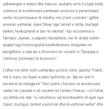
udhëheqjen e Adem dhe Hamzë Jasharit, arriti t’u bëjë ballë
sulmeve të kombinuara ushtarako policore e paramilitare
serbe të përmasave të mëdha, me ç’rast u përdor i gjithë
arsenali ushtarak, duke filluar nga “armët e lehta, murtajat,
tanket, helikopterët e deri te raketat”. Kjo rezistencë e
familjes Jashari, e paparë ndonjëherë, me të drejtë është
quajtur nga historiografia bashkëkohore shqiptare në
përgjithësi, e nga ajo e Kosovës në veçanti si “Epopeja e
Ushtrisë Çlirimtare të Kosovës”.
Lidhur me këtë sulm ushtarako-policor serb, gazeta “Flaka”,
më 6 mars, në faqen e parë njoftonte se “dje në orët e
hershme të mëngjesit” filloi sulmi i forcave të armatosura
serbe në Llaushë e në veçanti në fshatin Prekaz, i cili fshat,
siç bëhej me dije
“iu nënshtrua një bombardimi të egër nga
topat, murtajat, tanket e policisë dhe të ushtrisë serbe” dhe