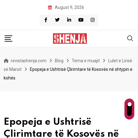
Skip
August 9, 2026
to
content
revistashenja.com
Blog
Tema e muajit
Lulet e Lirisë
së Marsit
Epopeja e Ushtrisë Çlirimtare të Kosovës në shtypin e
kohës
Epopeja e Ushtrisë
Çlirimtare të Kosovës në