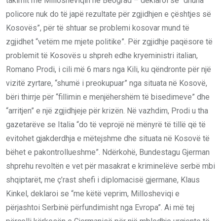
takimit me Millosheviqin në Beograd – deklaroi se “dhuna
policore nuk do të japë rezultate për zgjidhjen e çështjes së
Kosovës”, për të shtuar se problemi kosovar mund të
zgjidhet “vetëm me mjete politike”. Për zgjidhje paqësore të
problemit të Kosovës u shpreh edhe kryeministri italian,
Romano Prodi, i cili më 6 mars nga Kili, ku qëndronte për një
vizitë zyrtare, “shumë i preokupuar” nga situata në Kosovë,
bëri thirrje për “fillimin e menjëhershëm të bisedimeve” dhe
“arritjen” e një zgjidhjeje për krizën. Në vazhdim, Prodi u tha
gazetarëve se Italia “do të veprojë në mënyrë të tillë që të
evitohet gjakderdhja e mëtejshme dhe situata në Kosovë të
bëhet e pakontrollueshme”. Ndërkohë, Bundestagu Gjerman
shprehu revoltën e vet për masakrat e kriminelëve serbë mbi
shqiptarët, me ç’rast shefi i diplomacisë gjermane, Klaus
Kinkel, deklaroi se “me këtë veprim, Millosheviqi e
përjashtoi Serbinë përfundimisht nga Evropa”. Ai më tej