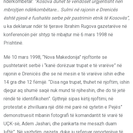
ndërkombëtar:
“Kosova duhet të vendoset urgjentisht nën
mbrojtjen ndërkombëtare… Sulmi në rajonin e Drenicës
është pjesë e fushatës serbe për pastrimin etnik të Kosovës”
,
u ka deklaruar ndër të tjerave Ibrahim Rugova gazetarëve në
konferencën për shtyp të mbajtur më 6 mars 1998 në
Prishtinë.
Më 10 mars 1998, “Nova Makedonija” njoftonte se
pushtetarët serbë i “kanë dorëzuar trupat e të vrarëve” në
rajonin e Drenicës dhe se në mesin e të vrarëve ishin edhe
14 gra dhe 12 fëmijë. “Disa nga trupat, thuhet në njoftim, ishin
djegur aq shumë saqë nuk mund të njiheshin, dhe do të jetë
rëndë të identifikohen”. Gjithnjë sipas këtij njoftimi, në
protestat e zhvilluara një ditë më parë në qytetin e Pejës”
demonstruesit mbanin fotografi të komandantit të vrarë të
UÇK-së, Adem Jashari, dhe pankarta me mesazh duam
luftë”. Në vazhdim, gazeta, duke iu referuar reporterëve të