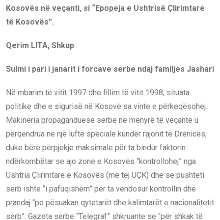
Kosovës në veçanti, si “Epopeja e Ushtrisë Çlirimtare
të Kosovës”.
Qerim LITA, Shkup
Sulmi i pari i janarit i forcave serbe ndaj familjes Jashari
Në mbarim të vitit 1997 dhe fillim të vitit 1998, situata
politike dhe e sigurisë në Kosovë sa vinte e përkeqësohej.
Makineria propaganduese serbe në mënyrë të veçantë u
përqendrua në një luftë speciale kundër rajonit të Drenicës,
duke bërë përpjekje maksimale për ta bindur faktorin
ndërkombëtar se ajo zonë e Kosovës “kontrollohej” nga
Ushtria Çlirimtare e Kosovës (më tej UÇK) dhe se pushteti
serb ishte “i pafuqishëm” për ta vendosur kontrollin dhe
prandaj “po pësuakan qytetarët dhe kalimtarët e nacionalitetit
serb”. Gazeta serbe “Telegraf” shkruante se “për shkak të