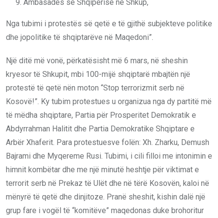
Ambasadës së Shqipërisë në Shkup,
Nga tubimi i protestës së qetë e të gjithë subjekteve politike
dhe jopolitike të shqiptarëve në Maqedoni”.
Një ditë më vonë, përkatësisht më 6 mars, në sheshin
kryesor të Shkupit, mbi 100-mijë shqiptarë mbajtën një
protestë të qetë nën moton “Stop terrorizmit serb në
Kosovë!”. Ky tubim protestues u organizua nga dy partitë më
të mëdha shqiptare, Partia për Prosperitet Demokratik e
Abdyrrahman Halitit dhe Partia Demokratike Shqiptare e
Arbër Xhaferit. Para protestuesve folën: Xh. Zharku, Demush
Bajrami dhe Myqereme Rusi. Tubimi, i cili filloi me intonimin e
himnit kombëtar dhe me një minutë heshtje për viktimat e
terrorit serb në Prekaz të Ulët dhe në tërë Kosovën, kaloi në
mënyrë të qetë dhe dinjitoze. Pranë sheshit, kishin dalë një
grup fare i vogël të “komitëve” maqedonas duke brohoritur