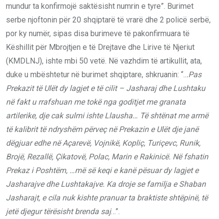
mundur ta konfirmojë saktësisht numrin e tyre”. Burimet
serbe njoftonin për 20 shqiptarë të vrarë dhe 2 policë serbë,
por ky numër, sipas disa burimeve të pakonfirmuara të
Këshillit për Mbrojtjen e të Drejtave dhe Lirive të Njeriut
(KMDLNJ), ishte mbi 50 vetë. Në vazhdim të artikullit, ata,
duke u mbështetur në burimet shqiptare, shkruanin: “..
.Pas
Prekazit të Ulët dy lagjet e të cilit – Jasharaj dhe Lushtaku
në fakt u rrafshuan me tokë nga goditjet me granata
artilerike, dje cak sulmi ishte Llausha… Të shtënat me armë
të kalibrit të ndryshëm përveç në Prekazin e Ulët dje janë
dëgjuar edhe në Açarevë, Vojnikë, Kopliç, Turiçevc, Runik,
Brojë, Rezallë, Çikatovë, Polac, Marin e Rakinicë. Në fshatin
Prekaz i Poshtëm, …më së keqi e kanë pësuar dy lagjet e
Jasharajve dhe Lushtakajve. Ka droje se familja e Shaban
Jasharajt, e cila nuk kishte pranuar ta braktiste shtëpinë, të
jetë djegur tërësisht brenda saj
…”.