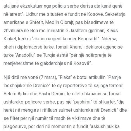
ata janë ekzekutuar nga policia serbe derisa ata kanë qenë
në arrest”. Lidhur me situatën e fundit në Kosovë, Sekretarja
amerikane e Shtetit, Medlin Olbrajt, pas bisedimeve të
zhvilluara në Bon me ministrin e Jashtëm gjerman, Klaus
Kinkel, kërkoi “aksion urgjent kundër Beogradit”. Ndërsa,
shefi i diplomacisë turke, Ismail Xhem, i deklaroi agjencisë
turke “Anadollu” se Turqia është “për një ndërprerje të
menjëhershme të gjakderdhjes në Kosovë”.
Një ditë më vonë (7 mars), “Flaka” e botoi artikullin “Pamje
‘boshnjake’ në Drenicë” të dy reporterëve të saj nga terreni:
Bekim Ajdini dhe Saubi Demiri, të cilët shkruanin se forcat
ushtarako-policore serbe, pas një “pushimi” të shkurtër, “dje
herët në mëngjes i rifilluan sulmet ushtarake në Drenicë” dhe
se flitet për një numër të madh të viktimave dhe të
plagosurve, por deri në momentin e fundit “askush nuk ka