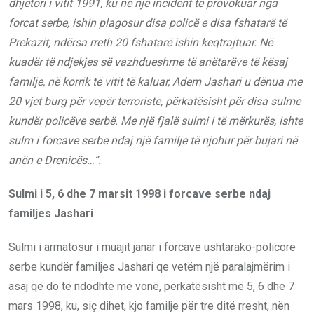
dhjetori i vitit 1991, ku në një incident të provokuar nga
forcat serbe, ishin plagosur disa policë e disa fshatarë të
Prekazit, ndërsa rreth 20 fshatarë ishin keqtrajtuar. Në
kuadër të ndjekjes së vazhdueshme të anëtarëve të kësaj
familje, në korrik të vitit të kaluar, Adem Jashari u dënua me
20 vjet burg për vepër terroriste, përkatësisht për disa sulme
kundër policëve serbë. Me një fjalë sulmi i të mërkurës, ishte
sulm i forcave serbe ndaj një familje të njohur për bujari në
anën e Drenicës…”.
Sulmi i 5, 6 dhe 7 marsit 1998 i forcave serbe ndaj
familjes Jashari
Sulmi i armatosur i muajit janar i forcave ushtarako-policore
serbe kundër familjes Jashari qe vetëm një paralajmërim i
asaj që do të ndodhte më vonë, përkatësisht më 5, 6 dhe 7
mars 1998, ku, siç dihet, kjo familje për tre ditë rresht, nën