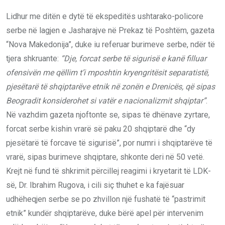
Lidhur me ditën e dytë të ekspeditës ushtarako-policore
serbe në lagjen e Jasharajve në Prekaz të Poshtëm, gazeta
“Nova Makedonija”, duke iu referuar burimeve serbe, ndër të
tjera shkruante:
“Dje, forcat serbe të sigurisë e kanë filluar
ofensivën me qëllim t
’
i mposhtin kryengritësit separatistë,
pjesëtarë të shqiptarëve etnik në zonën e Drenicës, që sipas
Beogradit konsiderohet si vatër e nacionalizmit shqiptar”
.
Në vazhdim gazeta njoftonte se, sipas të dhënave zyrtare,
forcat serbe kishin vrarë së paku 20 shqiptarë dhe “dy
pjesëtarë të forcave të sigurisë”, por numri i shqiptarëve të
vrarë, sipas burimeve shqiptare, shkonte deri në 50 vetë.
Krejt në fund të shkrimit përcillej reagimi i kryetarit të LDK-
së, Dr. Ibrahim Rugova, i cili siç thuhet e ka fajësuar
udhëheqjen serbe se po zhvillon një fushatë të “pastrimit
etnik” kundër shqiptarëve, duke bërë apel për intervenim