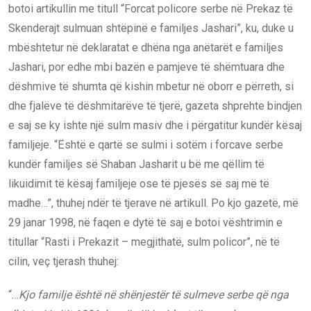
botoi artikullin me titull “Forcat policore serbe në Prekaz të
Skenderajt sulmuan shtëpinë e familjes Jashari”, ku, duke u
mbështetur në deklaratat e dhëna nga anëtarët e familjes
Jashari, por edhe mbi bazën e pamjeve të shëmtuara dhe
dëshmive të shumta që kishin mbetur në oborr e përreth, si
dhe fjalëve të dëshmitarëve të tjerë, gazeta shprehte bindjen
e saj se ky ishte një sulm masiv dhe i përgatitur kundër kësaj
familjeje. “Është e qartë se sulmi i sotëm i forcave serbe
kundër familjes së Shaban Jasharit u bë me qëllim të
likuidimit të kësaj familjeje ose të pjesës së saj më të
madhe…”, thuhej ndër të tjerave në artikull. Po kjo gazetë, më
29 janar 1998, në faqen e dytë të saj e botoi vështrimin e
titullar “Rasti i Prekazit – megjithatë, sulm policor”, në të
cilin, veç tjerash thuhej:
“…
Kjo familje është në shënjestër të sulmeve serbe që nga