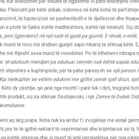
me, kur diskutohet për situata të ngjashme si para tetëdhjetë vit
des
. Pikërisht për këtë shkak, sidomos në këtë kohë të përfshirj
anizimit, të hipokrizisë së pashembullt e të djallëzisë dhe thuajs
min e plotë të fjalës është madhështore, është një mrekulli. Siç d
a,
jemi (gjendemi) në një natë të gjatë pa gjumë. E rëndë, e errët,
uk mund të mos më dridhen gjunjët sapo mbaroj ta shkruaj këtë. E, 
he më thjesht sesa mund të mendohet. Po të kthehemi mbrapa në
e:
të edukosh mendjen pa edukuar zemrën nuk është aspak ed
rti shprehës e kuptimplotë, për ta patur parasysh se
një person n
 Kjo nënkupton se vetëm
edukimi
me gjithë zemër sjell
dituri, sjel
. Këto dy çështje, që janë nga rreshti i parë tek i dyti, tregojnë bot
të produkt, siç ka shkruar Dostojevski, i një
Zemre të Dobët
. Di
 akumuluese.
mi aq larg prapa. Koha nuk ka arritur t’i zvogëlojë me asnjë ger
it
, por të të gjithë nektarit të veprimtarisë dhe krijimtarisë së tij.
e sa është shpresa dhe si mund të jetë perspektiva, për nga pikë