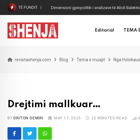
Skip
TË FUNDIT
Dimensioni gjeopolitik i analizave të Abdi Baletës
to
content
Editorial
TEMA 
revistashenja.com
Blog
Tema e muajit
Nga Holokaust
Drejtimi mallkuar…
BY
DRITON DEMIRI
MAY 17, 2025
22 MINUTES READ
Whatsapp