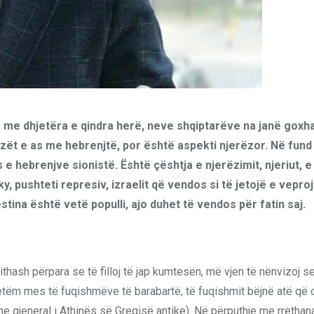
ra me dhjetëra e qindra herë, neve shqiptarëve na janë goxh
zët e as me hebrenjtë, por është aspekti njerëzor. Në fund 
 hebrenjve sionistë. Është çështja e njerëzimit, njeriut, e 
y, pushteti represiv, izraelit që vendos si të jetojë e veproj
stina është vetë populli, ajo duhet të vendos për fatin saj.
jithash përpara se të filloj të jap kumtesën, më vjen të nënvizoj se
 vetëm mes të fuqishmëve të barabartë, të fuqishmit bëjnë atë që
 dhe gjeneral i Athinës së Greqisë antike). Në përputhje me rrethana