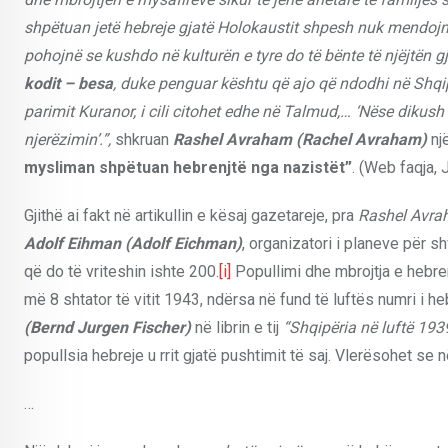
shpëtuan jetë hebreje gjatë Holokaustit shpesh nuk mendojn
pohojnë se kushdo në kulturën e tyre do të bënte të njëjtën gj
kodit – besa
, duke penguar kështu që ajo që ndodhi në Shqip
parimit Kuranor, i cili citohet edhe në Talmud,… ‘Nëse dikush d
njerëzimin’.”,
shkruan
Rashel Avraham (Rachel Avraham)
një
mysliman shpëtuan hebrenjtë nga nazistët”
. (Web faqja, 
Gjithë ai fakt në artikullin e kësaj gazetareje, pra
Rashel Avra
Adolf Eihman
(Adolf Eichman)
, organizatori i planeve për s
që do të vriteshin ishte 200.
[i]
Popullimi dhe mbrojtja e hebren
më 8 shtator të vitit 1943, ndërsa në fund të luftës numri i h
(Bernd Jurgen Fischer)
në librin e tij
“Shqipëria në luftë 19
popullsia hebreje u rrit gjatë pushtimit të saj. Vlerësohet se 
…