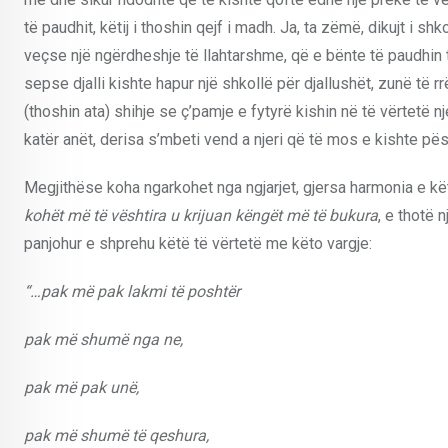
të paudhit, këtij i thoshin qejf i madh. Ja, ta zëmë, dikujt i 
veçse një ngërdheshje të llahtarshme, që e bënte të paudhin të
sepse djalli kishte hapur një shkollë për djallushët, zunë të r
(thoshin ata) shihje se ç’pamje e fytyrë kishin në të vërtetë
katër anët, derisa s’mbeti vend a njeri që të mos e kishte pësu
Megjithëse koha ngarkohet nga ngjarjet, gjersa harmonia e kët
kohët më të vështira u krijuan këngët më të bukura
, e thotë 
panjohur e shprehu këtë të vërtetë me këto vargje:
“…pak më pak lakmi të poshtër
pak më shumë nga ne,
pak më pak unë,
pak më shumë të qeshura,