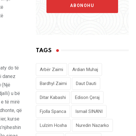
ABONOHU
të
të
TAGS
 aty do të
Arbër Zaimi
Ardian Muhaj
ri danez
Bardhyl Zaimi
Daut Dauti
s
(Një
jalli) u bë
Ditar Kabashi
Edison Çeraj
 e të mirë
adhonte, që
Fjolla Spanca
Ismail SINANI
ier, kurse
Lulzim Hoxha
Nuredin Nazarko
’njiheshin
 Po sipas