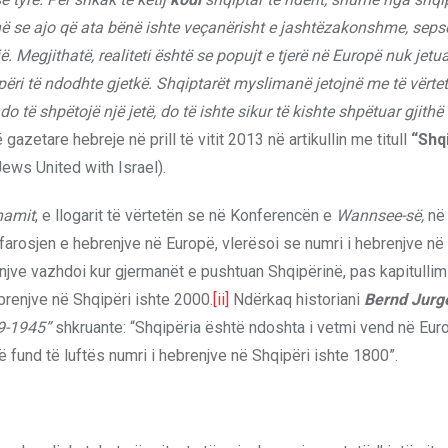
ë se ajo që ata bënë ishte veçanërisht e jashtëzakonshme, seps
ë. Megjithatë, realiteti është se popujt e tjerë në Europë nuk jetu
ëri të ndodhte gjetkë. Shqiptarët myslimanë jetojnë me të vërte
o të shpëtojë një jetë, do të ishte sikur të kishte shpëtuar gjithë
 gazetare hebreje në prill të vitit 2013 në artikullin me titull
“Shq
Jews United with Israel).
hamit
, e llogarit të vërtetën se në Konferencën e
Wannsee-së,
në 
hfarosjen e hebrenjve në Europë, vlerësoi se numri i hebrenjve në
jve vazhdoi kur gjermanët e pushtuan Shqipërinë, pas kapitullimit
ebrenjve në Shqipëri ishte 2000.
[ii]
Ndërkaq historiani
Bernd Jurg
39-1945”
shkruante: “Shqipëria është ndoshta i vetmi vend në Eur
në fund të luftës numri i hebrenjve në Shqipëri ishte 1800”.