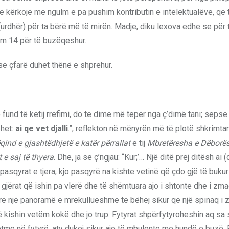
të kërkojë me ngulm e pa pushim kontributin e intelektualëve, që 
dhër) për ta bërë më të mirën. Madje, diku lexova edhe se për 
tëm 14 për të buzëqeshur.
 se çfarë duhet thënë e shprehur.
 fund të këtij rrëfimi, do të dimë më tepër nga ç’dimë tani; sepse
ëhet:
ai qe vet djalli
.”, reflekton në mënyrën më të plotë shkrimta
qind e gjashtëdhjetë e katër përrallat
e tij
Mbretëresha e Dëborë
e saj të thyera
. Dhe, ja se ç’ngjau: “Kur;’… Një ditë prej ditësh ai (d
 pasqyrat e tjera; kjo pasqyrë na kishte vetinë që çdo gjë të bukur
rse gjërat që ishin pa vlerë dhe të shëmtuara ajo i shtonte dhe i zm
rë një panoramë e mrekullueshme të bëhej sikur qe një spinaq i z
 kishin vetëm kokë dhe jo trup. Fytyrat shpërfytyroheshin aq sa s
tme në fytyrë, aty dukej sikur ajo të mbulonte me hundë e buzë.