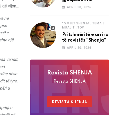
analizave të Abdi
j që vijon…
APRIL 30, 2026
Baletës në revistën
“Shenja”
ve në
,
15 VJET SHENJA
TEMA E
 pse
,
MUAJIT
TOP
esë e
Pritshmëritë e arrira
shte një
të revistës “Shenja”
APRIL 30, 2026
nda vendit,
ert
Revista SHENJA
 edhe nëse
t të tyre,
Revista SHENJA
përi u
REVISTA SHENJA
kpritjen
ptarët që