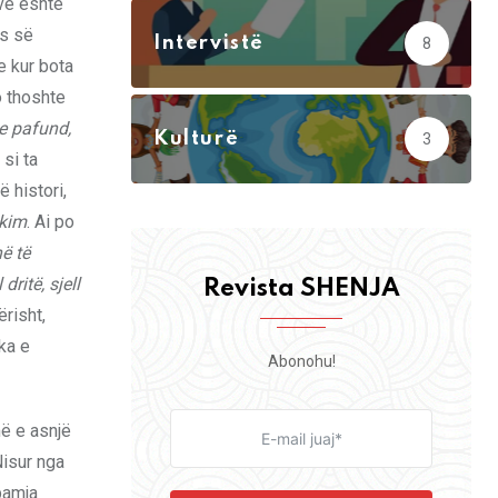
eve është
es së
Intervistë
8
e kur bota
o thoshte
 e pafund,
Kulturë
3
si ta
 histori,
ukim
. Ai po
ë të
l dritë, sjell
Revista SHENJA
ërisht,
çka e
Abonohu!
më e asnjë
 Nisur nga
pamja