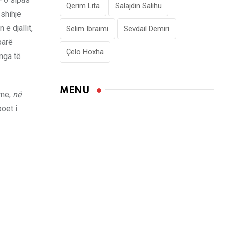
Qerim Lita
Salajdin Salihu
 shihje
e djallit,
Selim Ibraimi
Sevdail Demiri
parë
Çelo Hoxha
nga të
MENU
hme,
në
poet i