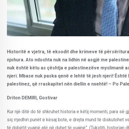
Historitë e vjetra, të eksodit dhe krimeve të përsëritu
njohura. Ato ndoshta nuk na lidhin në asgjë me palestine
nuk është këtu as çështja e palestinezëve myslimanë as e
njeri. Mbase nuk paska qenë e lehtë të jesh njeri! Është k
palestinez, që rraskapitet nën diellin e nxehtë! – Po Pale
Driton DEMIRI, Gostivar
Kur një ditë do të shkruhet historia e këtij momenti, para së g
siç rrjedhin punët e kësaj bote, e drejta mund të diskutohet
të dobëtit vuajnë atë që duhet të vuajnë”. (Tukiditi, historian