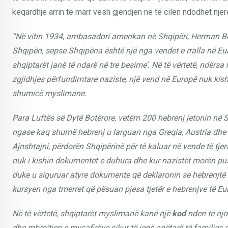
keqardhje arrin të marr vesh gjendjen në të cilën ndodhet nje
“Në vitin 1934, ambasadori amerikan në Shqipëri, Herman Ber
Shqipëri, sepse Shqipëria është një nga vendet e rralla në Eu
shqiptarët janë të ndarë në tre besime’. Në të vërtetë, ndërs
zgjidhjes përfundimtare naziste, një vend në Europë nuk kisht
shumicë myslimane.
Para Luftës së Dytë Botërore, vetëm 200 hebrenj jetonin në Shq
ngase kaq shumë hebrenj u larguan nga Greqia, Austria dhe ven
Ajnshtajni, përdorën Shqipërinë për të kaluar në vende të tjer
nuk i kishin dokumentet e duhura dhe kur nazistët morën pus
duke u siguruar atyre dokumente që deklaronin se hebrenjtë i
kursyen nga tmerret që pësuan pjesa tjetër e hebrenjve të Eu
Në të vërtetë, shqiptarët myslimanë kanë një
kod
nderi të nj
dhe mbrojtjen e mysafirëve sikur të jenë anëtarë të familjes s