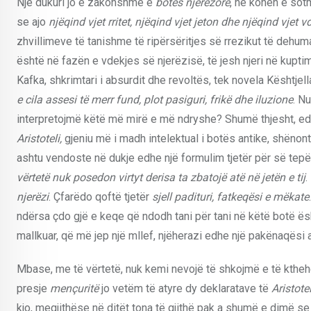
Një dukuri jo e zakonshme e
botës njerëzore
, në kohën e sot
se ajo
njëqind vjet rritet, njëqind vjet jeton dhe njëqind vjet v
zhvillimeve të tanishme të ripërsëritjes së rrezikut të dehum
është në fazën e vdekjes së njerëzisë, të jesh njeri në kupti
Kafka, shkrimtari i absurdit dhe revoltës, tek novela Kështjell
e cila assesi të merr fund, plot pasiguri, frikë dhe iluzione
. N
interpretojmë këtë më mirë e më ndryshe? Shumë thjesht, ed
Aristoteli,
gjeniu më i madh intelektual i botës antike, shënont
ashtu vendoste në dukje edhe një formulim tjetër për së tepë
vërtetë nuk posedon virtyt derisa ta zbatojë atë në jetën e tij
.
njerëzi
. Çfarëdo qoftë tjetër
sjell padituri, fatkeqësi e mëkate
ndërsa çdo gjë e keqe që ndodh tani për tani në këtë botë ësh
mallkuar, që më jep një mllef, njëherazi edhe një pakënaqësi
Mbase, me të vërtetë, nuk kemi nevojë të shkojmë e të kthehe
presje
mençuritë
jo vetëm të atyre dy deklaratave të
Aristotel
kjo, megjithëse në ditët tona të gjithë pak a shumë e dimë s