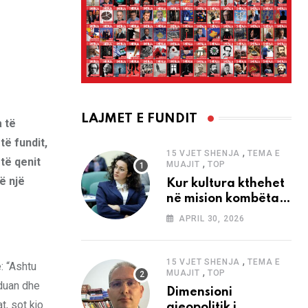
LAJMET E FUNDIT
a të
të fundit,
,
15 VJET SHENJA
TEMA E
të qenit
,
MUAJIT
TOP
ë një
Kur kultura kthehet
në mision kombëtar
edhe në
APRIL 30, 2026
bashkëkohësi
,
15 VJET SHENJA
TEMA E
: “Ashtu
,
MUAJIT
TOP
 duan dhe
Dimensioni
t, sot kjo
gjeopolitik i