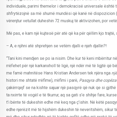
individuale, parimi themelor i demokracisë universale është 
shfrytëzojnë sa më shumë mundësi që kanë në dispozicion (ur
vërenjtur vetullat duheshin 72 muskuj të aktivizohen, por ve
Më pas, e kam një kujtesë për atë që ka për qëllim kjo trajtë,
– A, e njihni atë shprehjen se vetëm djalli e njeh djallin?!
“Tani kini mendjen se po ia nisim. Dhe kur të keni mbërritur në
rrëfehet për një karkanxholl të ligë, një ndër më të ligjtë që b
me famë mahnitëse Hans Kristian Andersen tek njëra nga
një
histori me shtatë rrëfime), rrëfimi i parë,
Pasqyra dhe copëzat 
çakërrqejf se na kishte sajuar një pasqyrë që nuk qe si gjithë
ta nxirrte të vogël e të tkurrur, aq sa gati s’e shihje fare, ku
t’i bënte të dukeshin edhe më keq nga ç’ishin. Në këtë pasqy
edhe njerëzit më të hijshëm dukeshin të neveritshëm, sikur të
më dhe sikur ndodhte që të kishte qoftë edhe një prekë të ve