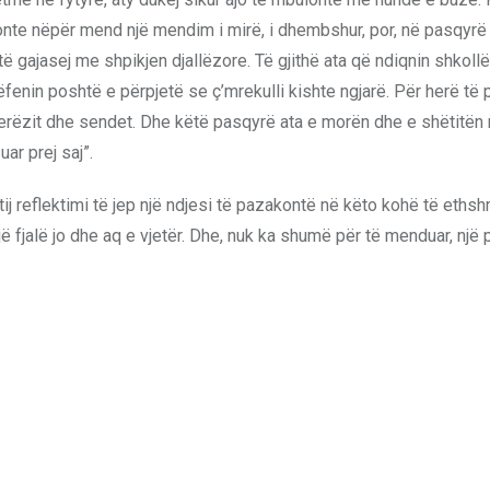
shkonte nëpër mend një mendim i mirë, i dhembshur, por, në pasqyrë
 gajasej me shpikjen djallëzore. Të gjithë ata që ndiqnin shkollën 
rëfenin poshtë e përpjetë se ç’mrekulli kishte ngjarë. Për herë të 
 njerëzit dhe sendet. Dhe këtë pasqyrë ata e morën dhe e shëtitën 
ar prej saj”.
ij reflektimi të jep një ndjesi të pazakontë në këto kohë të eths
një fjalë jo dhe aq e vjetër. Dhe, nuk ka shumë për të menduar, një 