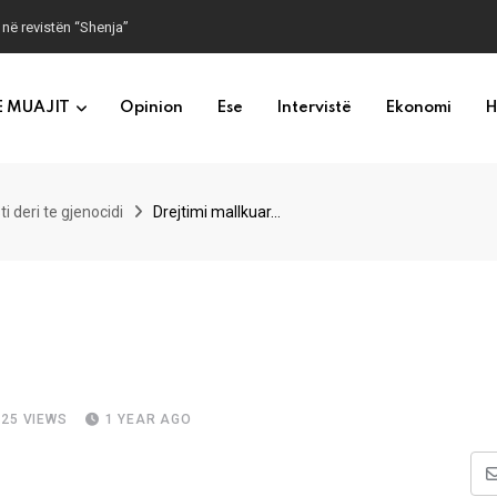
 në revistën “Shenja”
E MUAJIT
Opinion
Ese
Intervistë
Ekonomi
H
i deri te gjenocidi
Drejtimi mallkuar…
425
VIEWS
1 YEAR AGO