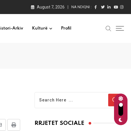
August 7, 2026
NA NDIQNI :
istori-Arkiv
Kulturë
Profil
RRJETET SOCIALE
Share
Print