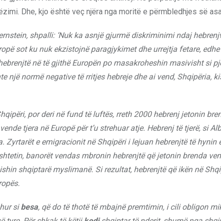
rëzimi. Dhe, kjo është veç njëra nga moritë e përmbledhjes së asa
nstein, shpalli: ‘Nuk ka asnjë gjurmë diskriminimi ndaj hebrenj
ropë sot ku nuk ekzistojnë paragjykimet dhe urrejtja fetare, edhe
a hebrenjtë në të gjithë Europën po masakroheshin masivisht si pj
e një normë negative të rritjes hebreje dhe ai vend, Shqipëria, ki
ipëri, por deri në fund të luftës, rreth 2000 hebrenj jetonin bre
de tjera në Europë për t’u strehuar atje. Hebrenj të tjerë, si Alb
a. Zyrtarët e emigracionit në Shqipëri i lejuan hebrenjtë të hynin
htetin, banorët vendas mbronin hebrenjtë që jetonin brenda vendi
shin shqiptarë myslimanë. Si rezultat, hebrenjtë që ikën në Shqi
ropës.
ohur si
besa
, që do të thotë të mbajnë premtimin, i cili obligon mi
ë tyre. Për shkak të këtij
kodi
shqiptar të nderit, shumë nga shqi