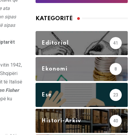
e ata
an sipas
KATEGORITË
të sipas
iptarët
Editorial
41
vitin 1942,
Ekonomi
8
 Shqipëri
 të Italisë
en Fisher
Ese
23
opë ku
Histori-Arkiv
40