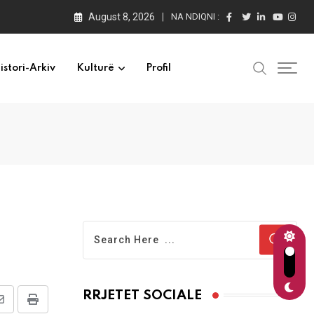
August 8, 2026
NA NDIQNI :
istori-Arkiv
Kulturë
Profil
RRJETET SOCIALE
Share
Print