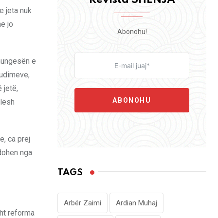
e jeta nuk
e jo
Abonohu!
 mungesën e
studimeve,
 jetë,
ABONOHU
llësh
, ca prej
idohen nga
TAGS
Arbër Zaimi
Ardian Muhaj
sht reforma