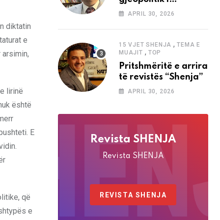
analizave të Abdi
APRIL 30, 2026
Baletës në revistën
n diktatin
“Shenja”
taturat e
,
15 VJET SHENJA
TEMA E
,
 arsimin,
MUAJIT
TOP
Pritshmëritë e arrira
të revistës “Shenja”
e lirinë
APRIL 30, 2026
 nuk është
 merr
pushteti. E
Revista SHENJA
vidin.
Revista SHENJA
ër
REVISTA SHENJA
itike, që
 shtypës e