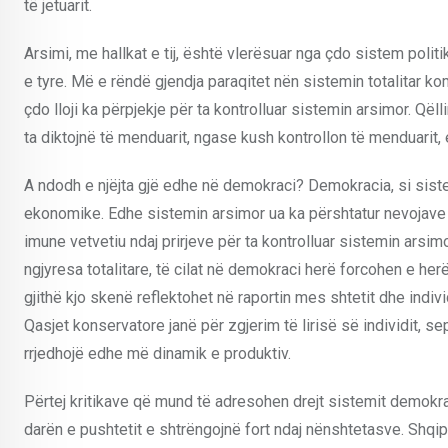
të jetuarit.
Arsimi, me hallkat e tij, është vlerësuar nga çdo sistem polit
e tyre. Më e rëndë gjendja paraqitet nën sistemin totalitar ko
çdo lloji ka përpjekje për ta kontrolluar sistemin arsimor. Qël
ta diktojnë të menduarit, ngase kush kontrollon të menduarit,
A ndodh e njëjta gjë edhe në demokraci? Demokracia, si sistem p
ekonomike. Edhe sistemin arsimor ua ka përshtatur nevojave 
imune vetvetiu ndaj prirjeve për ta kontrolluar sistemin arsimo
ngjyresa totalitare, të cilat në demokraci herë forcohen e herë
gjithë kjo skenë reflektohet në raportin mes shtetit dhe individ
Qasjet konservatore janë për zgjerim të lirisë së individit, s
rrjedhojë edhe më dinamik e produktiv.
Përtej kritikave që mund të adresohen drejt sistemit demokra
darën e pushtetit e shtrëngojnë fort ndaj nënshtetasve. Shqi