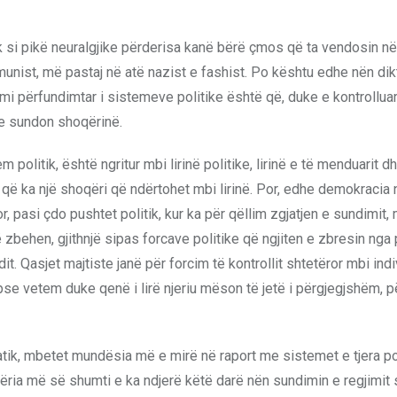
ik si pikë neuralgjike përderisa kanë bërë çmos që ta vendosin në
munist, më pastaj në atë nazist e fashist. Po kështu edhe nën dik
limi përfundimtar i sistemeve politike është që, duke e kontrolluar
 e sundon shoqërinë.
olitik, është ngritur mbi lirinë politike, lirinë e të menduarit dh
që ka një shoqëri që ndërtohet mbi lirinë. Por, edhe demokracia
r, pasi çdo pushtet politik, kur ka për qëllim zgjatjen e sundimit,
 zbehen, gjithnjë sipas forcave politike që ngjiten e zbresin nga 
it. Qasjet majtiste janë për forcim të kontrollit shtetëror mbi indi
epse vetem duke qenë i lirë njeriu mëson të jetë i përgjegjshëm, p
tik, mbetet mundësia më e mirë në raport me sistemet e tjera pol
përia më së shumti e ka ndjerë këtë darë nën sundimin e regjimit