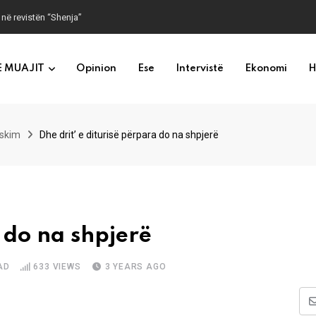
 në revistën “Shenja”
E MUAJIT
Opinion
Ese
Intervistë
Ekonomi
H
askim
Dhe drit’ e diturisë përpara do na shpjerë
a do na shpjerë
AD
633
VIEWS
3 YEARS AGO