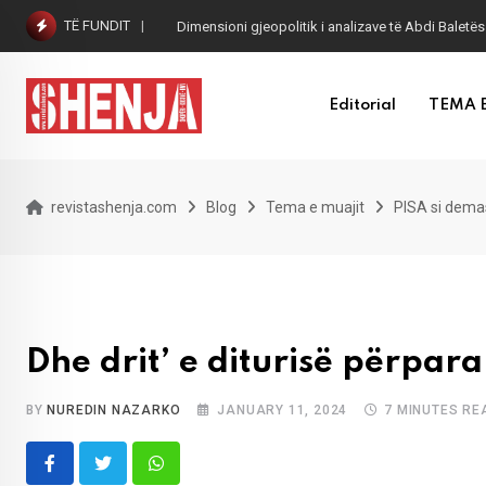
Skip
TË FUNDIT
Dimensioni gjeopolitik i analizave të Abdi Baletës
to
content
Editorial
TEMA 
revistashenja.com
Blog
Tema e muajit
PISA si dem
Dhe drit’ e diturisë përpar
BY
NUREDIN NAZARKO
JANUARY 11, 2024
7 MINUTES RE
Whatsapp