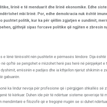
litike, lirinë e të menduarit dhe lirinë ekonomike. Edhe sist
 ndërtohet mbi lirinë. Por, edhe demokracia nuk është imun
do pushtet politik, kur ka për qëllim zgjatjen e sundimit, mer
behen, gjithnjë sipas forcave politike që ngjiten e zbresin 
mos e lënë tërësisht nën pushtetin e përmasës lëndore. Dija është 
e në qoftë se pengohet e rrëzohet herë pas herë në përpjekjet e ti
 dyshimit, errësirën e padijes dhe ia kthjellon njeriut shikimin e 
të gabuarën.
monë ka lindur nevoja për profesione që i përgjigjen shkallës së zh
qenë të kërkuar. Duhen ide për të ndërtuar sisteme qeverisje të 
 mendimtarë e filozofë që e tregojnë rrugën se si duhet ndërtu