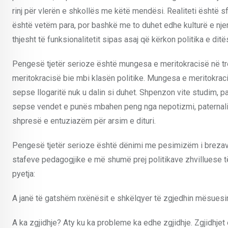
rinj për vlerën e shkollës me këtë mendësi. Realiteti është sf
është vetëm para, por bashkë me to duhet edhe kulturë e njerë
thjesht të funksionalitetit sipas asaj që kërkon politika e ditë
Pengesë tjetër serioze është mungesa e meritokracisë në treg
meritokracisë bie mbi klasën politike. Mungesa e meritokracisë 
sepse llogaritë nuk u dalin si duhet. Shpenzon vite studim, pa
sepse vendet e punës mbahen peng nga nepotizmi, paternalizmi
shpresë e entuziazëm për arsim e dituri.
Pengesë tjetër serioze është dënimi me pesimizëm i brezave t
stafeve pedagogjike e më shumë prej politikave zhvilluese të
pyetja:
A janë të gatshëm nxënësit e shkëlqyer të zgjedhin mësuesinë
A ka zgjidhje? Aty ku ka probleme ka edhe zgjidhje. Zgjidhjet 