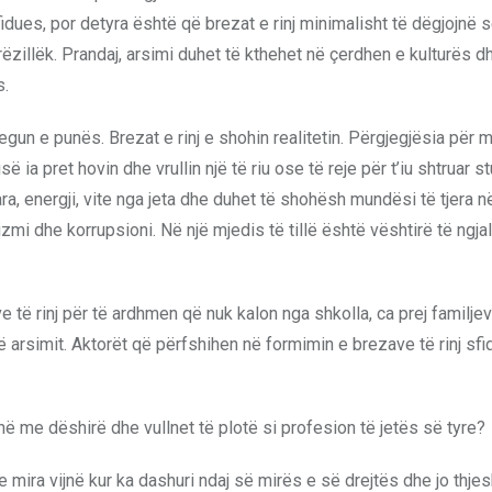
idues, por detyra është që brezat e rinj minimalisht të dëgjojnë s
zillëk. Prandaj, arsimi duhet të kthehet në çerdhen e kulturës dh
s.
un e punës. Brezat e rinj e shohin realitetin. Përgjegjësia për
ia pret hovin dhe vrullin një të riu ose të reje për t’iu shtruar 
ra, energji, vite nga jeta dhe duhet të shohësh mundësi të tjera në
 dhe korrupsioni. Në një mjedis të tillë është vështirë të ngja
ë rinj për të ardhmen që nuk kalon nga shkolla, ca prej familjeve
 arsimit. Aktorët që përfshihen në formimin e brezave të rinj sf
 me dëshirë dhe vullnet të plotë si profesion të jetës së tyre?
e mira vijnë kur ka dashuri ndaj së mirës e së drejtës dhe jo thje