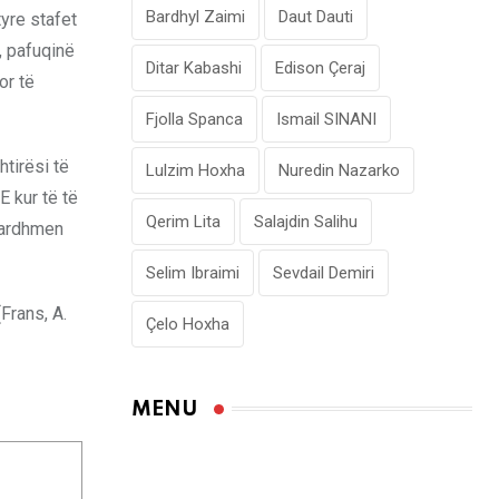
Bardhyl Zaimi
Daut Dauti
tyre stafet
, pafuqinë
Ditar Kabashi
Edison Çeraj
or të
Fjolla Spanca
Ismail SINANI
tirësi të
Lulzim Hoxha
Nuredin Nazarko
E kur të të
Qerim Lita
Salajdin Salihu
ë ardhmen
Selim Ibraimi
Sevdail Demiri
Frans, A.
Çelo Hoxha
MENU