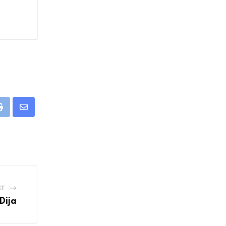
pp
Print
Share
via
Email
ST
Dija