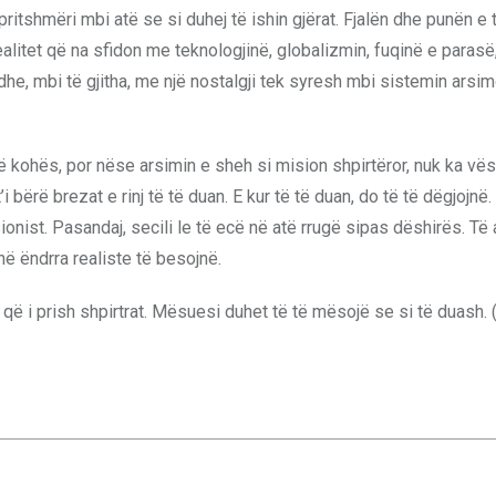
itshmëri mbi atë se si duhej të ishin gjërat. Fjalën dhe punën e 
ealitet që na sfidon me teknologjinë, globalizmin, fuqinë e parasë
dhe, mbi të gjitha, me një nostalgji tek syresh mbi sistemin arsim
 kohës, por nëse arsimin e sheh si mision shpirtëror, nuk ka vësh
 bërë brezat e rinj të të duan. E kur të të duan, do të të dëgjojnë. 
ionist. Pasandaj, secili le të ecë në atë rrugë sipas dëshirës. T
në ëndrra realiste të besojnë.
që i prish shpirtrat. Mësuesi duhet të të mësojë se si të duash. (