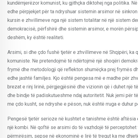
kundërnjerëzor komunist, ku gjithçka diktohej nga politika. Në
edhe përpjekjet për ta ndryshuar sistemin arsimor në sinkron
kursin e zhvillimeve nga një sistem totalitar në një sistem d
demokracisë, përfshirë dhe sistemin arsimor, e morën përsip
deshëm, ky është realiteti.
Arsimi, si dhe çdo fushë tjetër e zhvillimeve në Shqipëri, 
komuniste. Ne pretendojmë të ndërtojmë një shoqëri demokrat
frymë dhe metodologji që reflekton shumëçka prej frymës dhe
edhe jashtë familjes. Kjo është pengesa më e madhe për zhvil
brezat e rinj lirinë, përgjegjësinë dhe vizionin që i duhet një të
dhe bindje të padiskutueshme ndaj autoritetit. Nuk jemi për të m
me çdo kusht, se ndryshe e pëson, nuk është rruga e duhur për 
Pengesë tjetër serioze në kushtet e tanishme është aftësia e 
një kombi. Në qoftë se arsimi do të vazhdojë të perceptohet t
përmirësim, sepse në ekonominë e lirë të tregut ka me dhjet