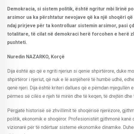
Demokracia, si sistem politik, është ngritur mbi lirinë po
arsimor ua ka përshtatur nevojave që ka një shoqëri që
ndaj prirjeve për ta kontrolluar sistemin arsimor, pasi ç
totalitare, të cilat në demokraci herë forcohen e herë z
pushteti.
Nuredin NAZARKO, Korçë
Dija është ajo që e ngriti njeriun si qenie shpirtërore, duke 
shpirtëror i njeriut, që nuk e lë asnjëherë të humbë udhë, edh
qenë njeri. Dija është kriteri dallues që e përndan mjegullën e
përmes së cilës e njeh të mirën dhe të keqen, të drejtën dhe 
Përgjatë historisë së zhvillimit të shoqërisë njerëzore, gjith
politik, ekonomik e shoqëror. Profesionistët gjithmonë kanë 
vizionarë për të ndërtuar sisteme ekonomike dinamike. Duhen