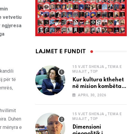
emin
e vetvetiu
r ngjyresa
nga
LAJMET E FUNDIT
,
15 VJET SHENJA
TEMA E
kandili
,
MUAJIT
TOP
j për të
Kur kultura kthehet
në mision kombëtar
zemrës,
edhe në
APRIL 30, 2026
bashkëkohësi
villimit
,
15 VJET SHENJA
TEMA E
,
mira. Duhen
MUAJIT
TOP
ar mënyra e
Dimensioni
gjeopolitik i