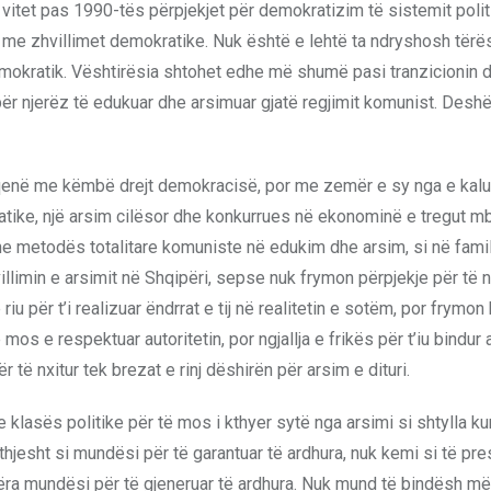
 vitet pas 1990-tës përpjekjet për demokratizim të sistemit polit
 me zhvillimet demokratike. Nuk është e lehtë ta ndryshosh tërë
emokratik. Vështirësia shtohet edhe më shumë pasi tranzicionin d
ër njerëz të edukuar dhe arsimuar gjatë regjimit komunist. Des
ka qenë me këmbë drejt demokracisë, por me zemër e sy nga e kalu
ike, një arsim cilësor dhe konkurrues në ekonominë e tregut mb
 metodës totalitare komuniste në edukim dhe arsim, si në famil
limin e arsimit në Shqipëri, sepse nuk frymon përpjekje për të n
 riu për t’i realizuar ëndrrat e tij në realitetin e sotëm, por frymon 
os e respektuar autoritetin, por ngjallja e frikës për t’iu bindur a
të nxitur tek brezat e rinj dëshirën për arsim e dituri.
klasës politike për të mos i kthyer sytë nga arsimi si shtylla ku
hjesht si mundësi për të garantuar të ardhura, nuk kemi si të pr
ëra mundësi për të gjeneruar të ardhura. Nuk mund të bindësh më