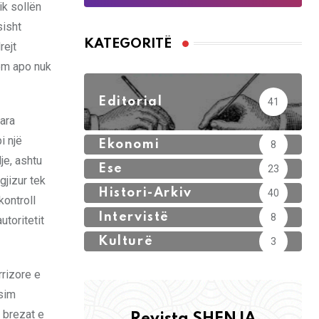
ik sollën
sisht
KATEGORITË
rejt
hëm apo nuk
Editorial
41
ara
i një
Ekonomi
8
je, ashtu
Ese
23
gjizur tek
Histori-Arkiv
40
kontroll
Intervistë
8
utoritetit
Kulturë
3
rrizore e
esim
 brezat e
Revista SHENJA