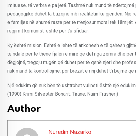
imituese, të verbra e pa jetë. Tashmë nuk mund të ndërtojmë pr
pedagogjike duhet ta bazojnë mbi realitetin ku gjenden. Një r
e familjes në shumë raste për të rrënjosur moral tek fëmijët 
regjimit komunist, është për t’u sfiduar.
Ky është mision. Është e lehtë të ankohesh e të qahesh gjithë
të ndalë për të thënë fjalën e mirë që del nga zemra dhe për t’i
dëgjojnë, tregoju rrugën që duhet për të qenë njeri dhe profes
nuk mund ta kontrollojmë, por brezat e rinj duhet t’i bëjmë që 
Një edukim që nuk bën të ushtrohet vullneti është një edukim 
(1990) Krimi Silvestër Bonarit. Tiranë: Naim Frashëri)
Author
Nuredin Nazarko