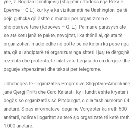
ynë, z. Bogdan Dimitrijeviç (shqiptar ortodoks nga Reka e
Epërme – Q.L.), kur ky e ka vizituar atë në Uashington, që të
bëjë gjithçka që është e mundur për organizimin e
shqiptarëve tanë (Kosovës – Q. L.). Pa marrë parasysh atë
se ata këtu janë të paktë, nevojitet, i ka thënë ai, që ata të
organizohen, madje edhe në qoftë se në koloni ka pesë nga
ata, që si shqiptarë të organizuar nga shteti i juaj të dërgojnë
rezoluta dhe protesta, të cilat vetë Legata do ua dërgojë dhe
paguajë shpenzimet dhe taksat për telegrame.
Udhëheqës të Organizatës Progresive Shqiptaro-Amerikane
janë Gjergj Prifti dhe Caro Kalarati. Ky i fundit është kryetar i
degës së organizatës së Pitsburgut, e cila tash numëron 64
anëtarë. Sipas informatave, dega në Vorçester ka rreth 600
anëtarë, ndërsa llogaritet se tërë ajo organizatë të ketë rreth
1.000 anëtarë.