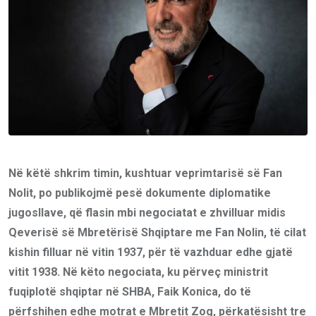
Në këtë shkrim timin, kushtuar veprimtarisë së Fan
Nolit, po publikojmë pesë dokumente diplomatike
jugosllave, që flasin mbi negociatat e zhvilluar midis
Qeverisë së Mbretërisë Shqiptare me Fan Nolin, të cilat
kishin filluar në vitin 1937, për të vazhduar edhe gjatë
vitit 1938. Në këto negociata, ku përveç ministrit
fuqiplotë shqiptar në SHBA, Faik Konica, do të
përfshihen edhe motrat e Mbretit Zog, përkatësisht tre