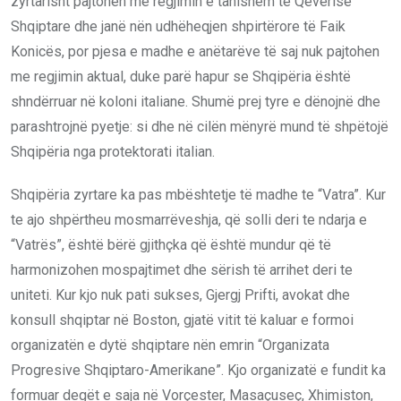
zyrtarisht pajtohen me regjimin e tanishëm të Qeverisë
Shqiptare dhe janë nën udhëheqjen shpirtërore të Faik
Konicës, por pjesa e madhe e anëtarëve të saj nuk pajtohen
me regjimin aktual, duke parë hapur se Shqipëria është
shndërruar në koloni italiane. Shumë prej tyre e dënojnë dhe
parashtrojnë pyetje: si dhe në cilën mënyrë mund të shpëtojë
Shqipëria nga protektorati italian.
Shqipëria zyrtare ka pas mbështetje të madhe te “Vatra”. Kur
te ajo shpërtheu mosmarrëveshja, që solli deri te ndarja e
“Vatrës”, është bërë gjithçka që është mundur që të
harmonizohen mospajtimet dhe sërish të arrihet deri te
uniteti. Kur kjo nuk pati sukses, Gjergj Prifti, avokat dhe
konsull shqiptar në Boston, gjatë vitit të kaluar e formoi
organizatën e dytë shqiptare nën emrin “Organizata
Progresive Shqiptaro-Amerikane”. Kjo organizatë e fundit ka
formuar degët e saja në Vorçester, Masaçuseç, Xhimiston,