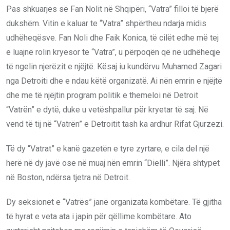
Pas shkuarjes së Fan Nolit në Shqipëri, “Vatra” filloi të bjerë
dukshëm. Vitin e kaluar te “Vatra” shpërtheu ndarja midis
udhëheqësve. Fan Noli dhe Faik Konica, të cilët edhe më tej
e luajnë rolin kryesor te “Vatra”, u përpoqën që në udhëheqje
të ngelin njerëzit e njëjtë. Kësaj iu kundërvu Muhamed Zagari
nga Detroiti dhe e ndau këtë organizatë. Ai nën emrin e njëjtë
dhe me të njëjtin program politik e themeloi në Detroit
“Vatrën” e dytë, duke u vetëshpallur për kryetar të saj. Në
vend të tij në “Vatrën” e Detroitit tash ka ardhur Rifat Gjurzezi.
Të dy “Vatrat” e kanë gazetën e tyre zyrtare, e cila del një
herë në dy javë ose në muaj nën emrin “Dielli”. Njëra shtypet
në Boston, ndërsa tjetra në Detroit.
Dy seksionet e “Vatrës” janë organizata kombëtare. Të gjitha
të hyrat e veta ata i japin për qëllime kombëtare. Ato