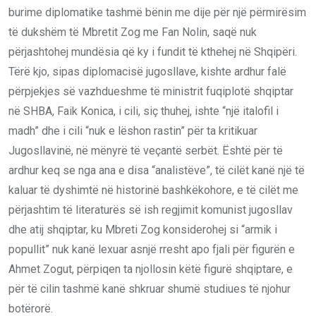
burime diplomatike tashmë bënin me dije për një përmirësim
të dukshëm të Mbretit Zog me Fan Nolin, saqë nuk
përjashtohej mundësia që ky i fundit të kthehej në Shqipëri.
Tërë kjo, sipas diplomacisë jugosllave, kishte ardhur falë
përpjekjes së vazhdueshme të ministrit fuqiplotë shqiptar
në SHBA, Faik Konica, i cili, siç thuhej, ishte “një italofil i
madh” dhe i cili “nuk e lëshon rastin” për ta kritikuar
Jugosllavinë, në mënyrë të veçantë serbët. Është për të
ardhur keq se nga ana e disa “analistëve”, të cilët kanë një të
kaluar të dyshimtë në historinë bashkëkohore, e të cilët me
përjashtim të literaturës së ish regjimit komunist jugosllav
dhe atij shqiptar, ku Mbreti Zog konsiderohej si “armik i
popullit” nuk kanë lexuar asnjë rresht apo fjali për figurën e
Ahmet Zogut, përpiqen ta njollosin këtë figurë shqiptare, e
për të cilin tashmë kanë shkruar shumë studiues të njohur
botërorë.