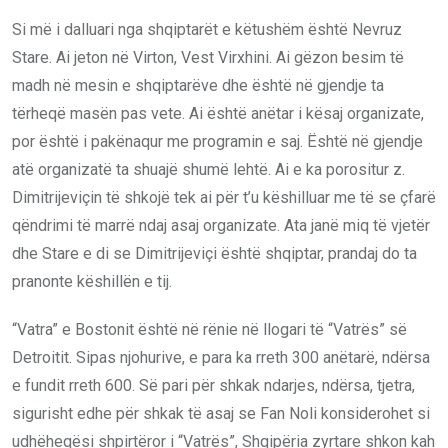
Si më i dalluari nga shqiptarët e këtushëm është Nevruz
Stare. Ai jeton në Virton, Vest Virxhini. Ai gëzon besim të
madh në mesin e shqiptarëve dhe është në gjendje ta
tërheqë masën pas vete. Ai është anëtar i kësaj organizate,
por është i pakënaqur me programin e saj. Është në gjendje
atë organizatë ta shuajë shumë lehtë. Ai e ka porositur z.
Dimitrijeviçin të shkojë tek ai për t’u këshilluar me të se çfarë
qëndrimi të marrë ndaj asaj organizate. Ata janë miq të vjetër
dhe Stare e di se Dimitrijeviçi është shqiptar, prandaj do ta
pranonte këshillën e tij.
“Vatra” e Bostonit është në rënie në llogari të “Vatrës” së
Detroitit. Sipas njohurive, e para ka rreth 300 anëtarë, ndërsa
e fundit rreth 600. Së pari për shkak ndarjes, ndërsa, tjetra,
sigurisht edhe për shkak të asaj se Fan Noli konsiderohet si
udhëheqësi shpirtëror i “Vatrës”, Shqipëria zyrtare shkon kah