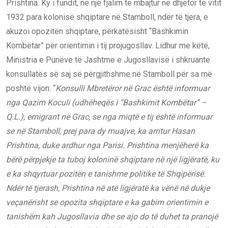
Prishtina. Ky i fundit, në një fjalim të mbajtur në dhjetor të vitit
1932 para kolonisë shqiptare në Stamboll, ndër të tjera, e
akuzoi opozitën shqiptare, përkatësisht “Bashkimin
Kombëtar” për orientimin i tij projugosllav. Lidhur me këtë,
Ministria e Punëve të Jashtme e Jugosllavisë i shkruante
konsullatës së saj së përgjithshme në Stamboll për sa më
poshtë vijon: “
Konsulli Mbretëror në Grac është informuar
nga Qazim Koculi (udhëheqës i “Bashkimit Kombëtar” –
Q.L.), emigrant në Grac, se nga miqtë e tij është informuar
se në Stamboll, prej para dy muajve, ka arritur Hasan
Prishtina, duke ardhur nga Parisi. Prishtina menjëherë ka
bërë përpjekje ta tuboj koloninë shqiptare në një ligjëratë, ku
e ka shqyrtuar pozitën e tanishme politike të Shqipërisë.
Ndër të tjera
sh
, Prishtina në atë ligjëratë ka vënë në dukje
veçanërisht se opozita shqiptare e ka gabim orientimin e
tanishëm kah Jugosllavia dhe se ajo do të duhet ta pranoj
ë