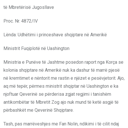
të Mbretërisë Jugosllave
Proc. Nr. 4872/IV
Lënda: Udhëtimi i princeshave shqiptare në Amerikë
Ministrit Fuqiplotë në Uashington
Ministria e Punëve të Jashtme posedon raport nga Korça se
kolonia shqiptare në Amerikë nuk ka dashur të marrë pjesë
në kremtimet e nëntorit me rastin e njëzet e pesëvjetorit. Ajo,
aq më tepër, përmes ministrit shqiptar në Uashington e ka
njoftuar Qeverinë se përderisa zgjat regjimi i tanishëm
antikombëtar të Mbretit Zog ajo nuk mund të ketë asgjë të
përbashkët me Qeverinë Shqiptare.
Tash, pas marrëveshjes me Fan Nolin, ndikimi i të cilit ndaj