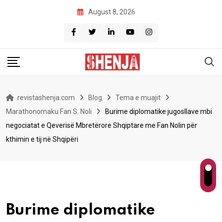
Skip
August 8, 2026
to
content
revistashenja.com
Blog
Tema e muajit
Marathonomaku Fan S. Noli
Burime diplomatike jugosllave mbi
negociatat e Qeverisë Mbretërore Shqiptare me Fan Nolin për
kthimin e tij në Shqipëri
Burime diplomatike