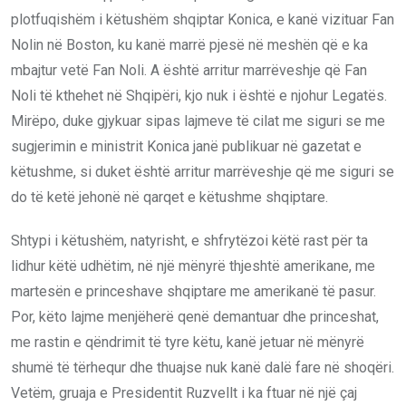
plotfuqishëm i këtushëm shqiptar Konica, e kanë vizituar Fan
Nolin në Boston, ku kanë marrë pjesë në meshën që e ka
mbajtur vetë Fan Noli. A është arritur marrëveshje që Fan
Noli të kthehet në Shqipëri, kjo nuk i është e njohur Legatës.
Mirëpo, duke gjykuar sipas lajmeve të cilat me siguri se me
sugjerimin e ministrit Konica janë publikuar në gazetat e
këtushme, si duket është arritur marrëveshje që me siguri se
do të ketë jehonë në qarqet e këtushme shqiptare.
Shtypi i këtushëm, natyrisht, e shfrytëzoi këtë rast për ta
lidhur këtë udhëtim, në një mënyrë thjeshtë amerikane, me
martesën e princeshave shqiptare me amerikanë të pasur.
Por, këto lajme menjëherë qenë demantuar dhe princeshat,
me rastin e qëndrimit të tyre këtu, kanë jetuar në mënyrë
shumë të tërhequr dhe thuajse nuk kanë dalë fare në shoqëri.
Vetëm, gruaja e Presidentit Ruzvellt i ka ftuar në një çaj