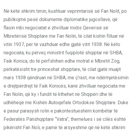
Në këtë shkrim timin, kushtuar veprimtarisë së Fan Nolit, po
publikojmë pesë dokumente diplomatike jugosllave, që
flasin mbi negociatat e zhvilluar midis Qeverisë së
Mbretërisë Shqiptare me Fan Nolin, të cilat kishin filluar në
vitin 1937, për të vazhduar edhe gjatë vitit 1938. Në këto
negociata, ku përveç ministrit fuqiplotë shqiptar në SHBA,
Faik Konica, do të përfshihen edhe motrat e Mbretit Zog,
përkatësisht tre princeshat shqiptare, të cilat gjatë muajit
mars 1938 qëndruan në SHBA, me ç’rast, me ndërmjetësimin
e drejtpërdrejt të Faik Konicës, kanë zhvilluar negociata me
Fan Nolin, që ky i fundit të kthehet në Shqipëri dhe të
udhëheqë me Kishën Autoqefale Ortodokse Shqiptare. Duke
e pasur parasysh rolin e pakontestueshëm kombëtar të
Federatës Panshqiptare “Vatra”, themelues i së cilës është
pikërisht Fan Noli, e pamë të arsyeshme që në këtë shkrim