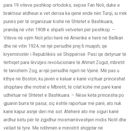
para 19 viteve peshkop ortodoks; sepse Fan Noli, duke e
braktisur atdheun e vet derisa ka qenë ende nën Turqi, iu rrek
punës për të organizuar kishë në Shtetet e Bashkuara,
prandaj në vitin 1908 e shpalli vetveten për peshkop. –
Viteve në vijim Noli jetoi herë në Amerikë e herë në Ballkan
dhe në vitin 1924, në një periudhë prej 6 muajsh, qe
kryeministër i Republikës së Shqipërisë. Pasi qe detyruar të
tërhiqet para lëvizjes revolucionare të Ahmet Zogut, mbretit
të tanishëm Zog, ai një periudhë ngeli në Vjenë. Më pas u
kthye në Boston, ku javën e kaluar e kanë vizituar princeshat
shqiptare dhe motrat e Mbretit, të cilat kohë më parë kanë
udhëtuar në Shtetet e Bashkuara. – Nëse këta princesha po
gjuanin burra të pasur, siç është raportuar më parë, ato nuk
kanë kapur asnjë deri më sot. Atëherë ato me siguri kanë
ardhur këtu për të zgjidhur mosmarrëveshjen midis Nolit dhe
vëllait të tyre. Me ndihmën e ministrit shqiptar në