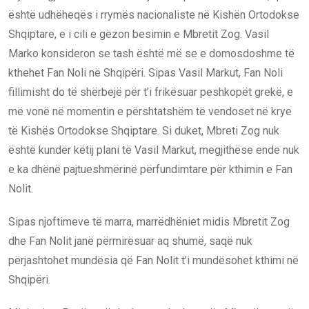
është udhëheqës i rrymës nacionaliste në Kishën Ortodokse
Shqiptare, e i cili e gëzon besimin e Mbretit Zog. Vasil
Marko konsideron se tash është më se e domosdoshme të
kthehet Fan Noli në Shqipëri. Sipas Vasil Markut, Fan Noli
fillimisht do të shërbejë për t’i frikësuar peshkopët grekë, e
më vonë në momentin e përshtatshëm të vendoset në krye
të Kishës Ortodokse Shqiptare. Si duket, Mbreti Zog nuk
është kundër këtij plani të Vasil Markut, megjithëse ende nuk
e ka dhënë pajtueshmërinë përfundimtare për kthimin e Fan
Nolit.
Sipas njoftimeve të marra, marrëdhëniet midis Mbretit Zog
dhe Fan Nolit janë përmirësuar aq shumë, saqë nuk
përjashtohet mundësia që Fan Nolit t’i mundësohet kthimi në
Shqipëri.