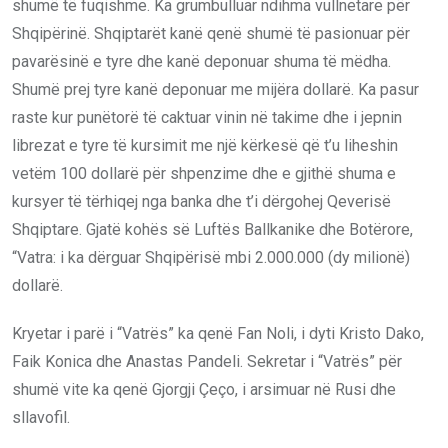
shumë të fuqishme. Ka grumbulluar ndihma vullnetare për
Shqipërinë. Shqiptarët kanë qenë shumë të pasionuar për
pavarësinë e tyre dhe kanë deponuar shuma të mëdha.
Shumë prej tyre kanë deponuar me mijëra dollarë. Ka pasur
raste kur punëtorë të caktuar vinin në takime dhe i jepnin
librezat e tyre të kursimit me një kërkesë që t’u liheshin
vetëm 100 dollarë për shpenzime dhe e gjithë shuma e
kursyer të tërhiqej nga banka dhe t’i dërgohej Qeverisë
Shqiptare. Gjatë kohës së Luftës Ballkanike dhe Botërore,
“Vatra: i ka dërguar Shqipërisë mbi 2.000.000 (dy milionë)
dollarë.
Kryetar i parë i “Vatrës” ka qenë Fan Noli, i dyti Kristo Dako,
Faik Konica dhe Anastas Pandeli. Sekretar i “Vatrës” për
shumë vite ka qenë Gjorgji Çeço, i arsimuar në Rusi dhe
sllavofil.