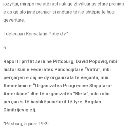
jozyrtar, mirëpo me atë rast nuk qe zhvilluar as çfarë pranimi
e as që ato janë pranuar si anëtare të një shtëpie të huaj
qeveritare.
I deleguari Konsatatin Potiç d.v.”
6.
Raport i priftit serb në Pittsburg, David Popovi
q
, mbi
historikun e Federatës Panshqiptare “Vatra”, mbi
përçarjen e saj në dy organizata të veçanta, mbi
themelimin e “Organizatës Progresive Shqiptaro-
Amerikane” dhe të organizatës “Bleta”, mbi rolin
përçarës të bashkëpunëtorit të tyre, Bogdan
Dimitrijeviç etj.
“Pitsburg, 5 janar 1939