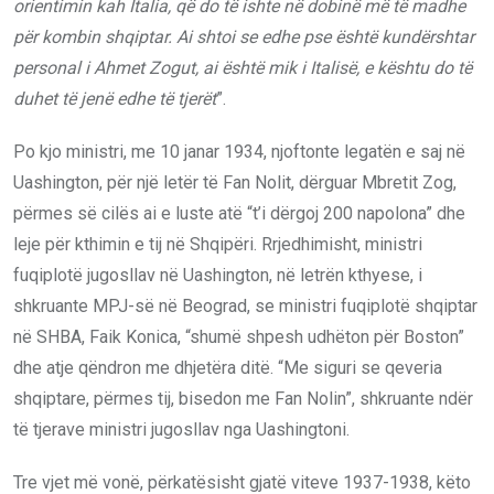
orientimin kah Italia
,
që do të ishte në dobinë më të madhe
për kombin shqiptar.
Ai s
htoi se edhe pse është kundërshtar
personal i Ahmet Zogut, ai është mik i Italisë, e kështu do të
duhet të jenë edhe të tjerët
”.
Po kjo ministri, me 10 janar 1934, njoftonte legatën e saj në
Uashington, për një letër të Fan Nolit, dërguar Mbretit Zog,
përmes së cilës ai e luste atë “t’i dërgoj 200 napolona” dhe
leje për kthimin e tij në Shqipëri. Rrjedhimisht, ministri
fuqiplotë jugosllav në Uashington, në letrën kthyese, i
shkruante MPJ-së në Beograd, se ministri fuqiplotë shqiptar
në SHBA, Faik Konica, “shumë shpesh udhëton për Boston”
dhe atje qëndron me dhjetëra ditë. “Me siguri se qeveria
shqiptare, përmes tij, bisedon me Fan Nolin”, shkruante ndër
të tjerave ministri jugosllav nga Uashingtoni.
Tre vjet më vonë, përkatësisht gjatë viteve 1937-1938, këto