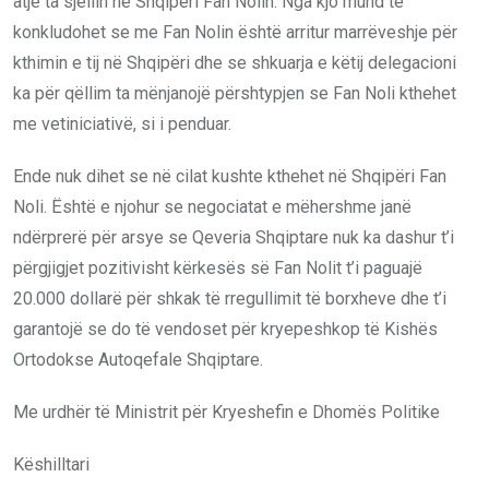
atje ta sjellin në Shqipëri Fan Nolin. Nga kjo mund të
konkludohet se me Fan Nolin është arritur marrëveshje për
kthimin e tij në Shqipëri dhe se shkuarja e këtij delegacioni
ka për qëllim ta mënjanojë përshtypjen se Fan Noli kthehet
me vetiniciativë, si i penduar.
Ende nuk dihet se në cilat kushte kthehet në Shqipëri Fan
Noli. Është e njohur se negociatat e mëhershme janë
ndërprerë për arsye se Qeveria Shqiptare nuk ka dashur t’i
përgjigjet pozitivisht kërkesës së Fan Nolit t’i paguajë
20.000 dollarë për shkak të rregullimit të borxheve dhe t’i
garantojë se do të vendoset për kryepeshkop të Kishës
Ortodokse Autoqefale Shqiptare.
Me urdhër të Ministrit për Kryeshefin e Dhomës Politike
Këshilltari