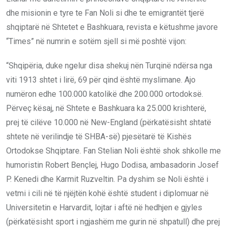
dhe misionin e tyre te Fan Noli si dhe te emigrantët tjerë
shqiptarë në Shtetet e Bashkuara, revista e këtushme javore
“Times” në numrin e sotëm sjell si më poshtë vijon:
“Shqipëria, duke ngelur disa shekuj nën Turqinë ndërsa nga
viti 1913 shtet i lirë, 69 për qind është myslimane. Ajo
numëron edhe 100.000 katolikë dhe 200.000 ortodoksë.
Përveç kësaj, në Shtete e Bashkuara ka 25.000 krishterë,
prej të cilëve 10.000 në New-England (përkatësisht shtatë
shtete në verilindje të SHBA-së) pjesëtarë të Kishës
Ortodokse Shqiptare. Fan Stelian Noli është shok shkolle me
humoristin Robert Bençlej, Hugo Dodisa, ambasadorin Josef
P. Kenedi dhe Karmit Ruzveltin. Pa dyshim se Noli është i
vetmi i cili në të njëjtën kohë është student i diplomuar në
Universitetin e Harvardit, lojtar i aftë në hedhjen e gjyles
(përkatësisht sport i ngjashëm me gurin në shpatull) dhe prej