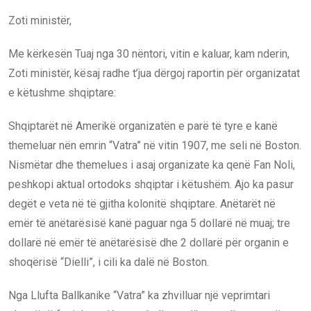
Zoti ministër,
Me kërkesën Tuaj nga 30 nëntori, vitin e kaluar, kam nderin,
Zoti ministër, kësaj radhe t’jua dërgoj raportin për organizatat
e këtushme shqiptare:
Shqiptarët në Amerikë organizatën e parë të tyre e kanë
themeluar nën emrin “Vatra” në vitin 1907, me seli në Boston.
Nismëtar dhe themelues i asaj organizate ka qenë Fan Noli,
peshkopi aktual ortodoks shqiptar i këtushëm. Ajo ka pasur
degët e veta në të gjitha kolonitë shqiptare. Anëtarët në
emër të anëtarësisë kanë paguar nga 5 dollarë në muaj; tre
dollarë në emër të anëtarësisë dhe 2 dollarë për organin e
shoqërisë “Dielli”, i cili ka dalë në Boston.
Nga Llufta Ballkanike “Vatra” ka zhvilluar një veprimtari