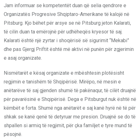
Jam informuar se kompetentët duan që selia qendrore e
Organizatës Progresive Shqiptaro-Amerikane të kalojë në
Pitsburg. Kjo bëhet për arsye se në Pitsburg jeton Kalarati,
të cilin duan ta emërojnë për udhëheqës kryesor të saj.
Kalarati është një zyrtar i shoqërisë së sigurimit “Mekabi”
dhe pas Gjergj Priftit është më aktivi në punën për zgjerimin
e asaj organizate.
Nismëtarët e kësaj organizate e mbështesin plotësisht
regjimin e tanishëm të Shqipërisë. Mirëpo, në mesin e
anëtarëve të saj gjenden shumë të pakënaqur, të cilët druajnë
për pavarësinë e Shqipërisë. Dega e Pitsburgut nuk është në
këmbët e forta. Shumë nga anëtarët e saj kanë hyrë në të për
shkak se kanë qenë të detyruar me presion. Druajnë se do të
shpallen si armiq të regjimit, për çka familjet e tyre mund të
pësojnë.