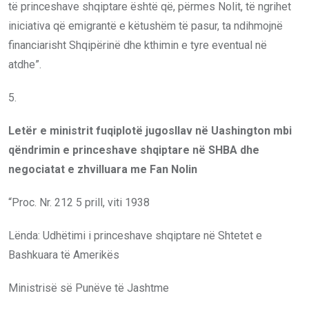
të princeshave shqiptare është që, përmes Nolit, të ngrihet
iniciativa që emigrantë e këtushëm të pasur, ta ndihmojnë
financiarisht Shqipërinë dhe kthimin e tyre eventual në
atdhe”.
5.
Letër e ministrit fuqiplotë jugosllav në Uashington mbi
qëndrimin e princeshave shqiptare në SHBA dhe
negociatat e zhvilluara me Fan Nolin
“Proc. Nr. 212 5 prill, viti 1938
Lënda: Udhëtimi i princeshave shqiptare në Shtetet e
Bashkuara të Amerikës
Ministrisë së Punëve të Jashtme