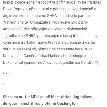
të publikojmë edhe një raport të priftit jugosllav në Pitsburg,
David Popoviq, në të cilin ai e përshkruan veprimtarinë e
organizatave shqiptare në SHBA, në radhë të parë të
“Vatrës” dhe të “Organizatës Progresive Shqiptaro-
Amerikane”, dhe përpjekjet e tij dhe të diplomacisë
jugosllave në SHBA, për përçarjen e kësaj të fundit, e cila,
kohë më parë, katër fuqive të mëdha europiane u kishte
dërguar një rezolutë, përmes së cilës ishte kërkuar që
Kosova dhe Çamëria t’i bashkohen shtetit shqiptar.
Dokumentet gjenden në Arkivin e Jugosllavisë (fondi 371).
* * *
1
Shkresa nr. 1 e MPJ-së së Mbretërisë
J
ugosllave,
dërguar ministrit fuqiplotë në Uashington