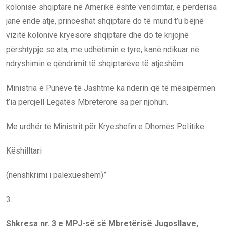
kolonisë shqiptare në Amerikë është vendimtar, e përderisa
janë ende atje, princeshat shqiptare do të mund t’u bëjnë
vizitë kolonive kryesore shqiptare dhe do të krijojnë
përshtypje se ata, me udhëtimin e tyre, kanë ndikuar në
ndryshimin e qëndrimit të shqiptarëve të atjeshëm.
Ministria e Punëve të Jashtme ka nderin që të mësipërmen
t’ia përcjell Legatës Mbretërore sa për njohuri.
Me urdhër të Ministrit për Kryeshefin e Dhomës Politike
Këshilltari
(nënshkrimi i palexueshëm)”
3.
Shkresa nr. 3 e MPJ-së së Mbretërisë
J
ugosllave,