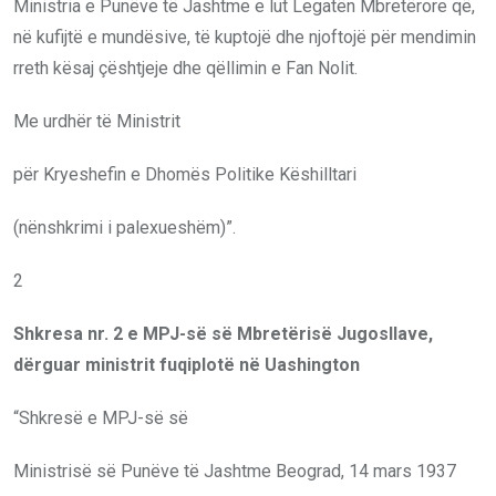
Ministria e Punëve të Jashtme e lut Legatën Mbretërore që,
në kufijtë e mundësive, të kuptojë dhe njoftojë për mendimin
rreth kësaj çështjeje dhe qëllimin e Fan Nolit.
Me urdhër të Ministrit
për Kryeshefin e Dhomës Politike Këshilltari
(nënshkrimi i palexueshëm)”.
2
Shkresa nr. 2 e MPJ-së së Mbretërisë
J
ugosllave,
dërguar ministrit fuqiplotë në Uashington
“Shkresë e MPJ-së së
Ministrisë së Punëve të Jashtme Beograd, 14 mars 1937