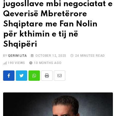
jugosllave mbi negociatat e
Qeverisë Mbretërore
Shqiptare me Fan Nolin
për kthimin e tij në
Shqipëri
BY
QERIM LITA
OCTOBER 12, 2025
24 MINUTES READ
190
VIEWS
10 MONTHS AGO
Whatsapp
Print
Share
via
Email