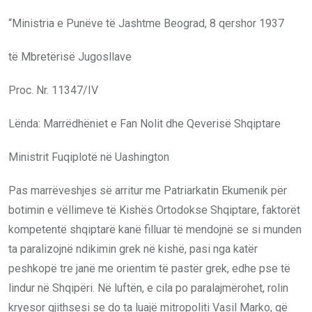
“Ministria e Punëve të Jashtme Beograd, 8 qershor 1937
të Mbretërisë Jugosllave
Proc. Nr. 11347/IV
Lënda: Marrëdhëniet e Fan Nolit dhe Qeverisë Shqiptare
Ministrit Fuqiplotë në Uashington
Pas marrëveshjes së arritur me Patriarkatin Ekumenik për
botimin e vëllimeve të Kishës Ortodokse Shqiptare, faktorët
kompetentë shqiptarë kanë filluar të mendojnë se si munden
ta paralizojnë ndikimin grek në kishë, pasi nga katër
peshkopë tre janë me orientim të pastër grek, edhe pse të
lindur në Shqipëri. Në luftën, e cila po paralajmërohet, rolin
kryesor gjithsesi se do ta luajë mitropoliti Vasil Marko, që