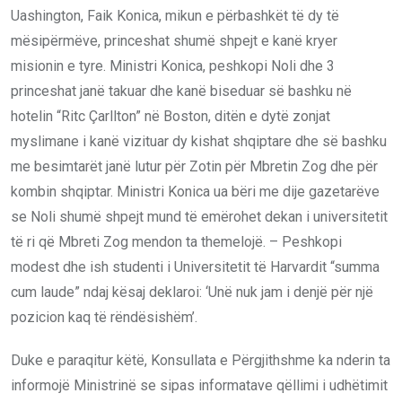
Uashington, Faik Konica, mikun e përbashkët të dy të
mësipërmëve, princeshat shumë shpejt e kanë kryer
misionin e tyre. Ministri Konica, peshkopi Noli dhe 3
princeshat janë takuar dhe kanë biseduar së bashku në
hotelin “Ritc Çarllton” në Boston, ditën e dytë zonjat
myslimane i kanë vizituar dy kishat shqiptare dhe së bashku
me besimtarët janë lutur për Zotin për Mbretin Zog dhe për
kombin shqiptar. Ministri Konica ua bëri me dije gazetarëve
se Noli shumë shpejt mund të emërohet dekan i universitetit
të ri që Mbreti Zog mendon ta themelojë. – Peshkopi
modest dhe ish studenti i Universitetit të Harvardit “summa
cum laude” ndaj kësaj deklaroi: ‘Unë nuk jam i denjë për një
pozicion kaq të rëndësishëm’.
Duke e paraqitur këtë, Konsullata e Përgjithshme ka nderin ta
informojë Ministrinë se sipas informatave qëllimi i udhëtimit