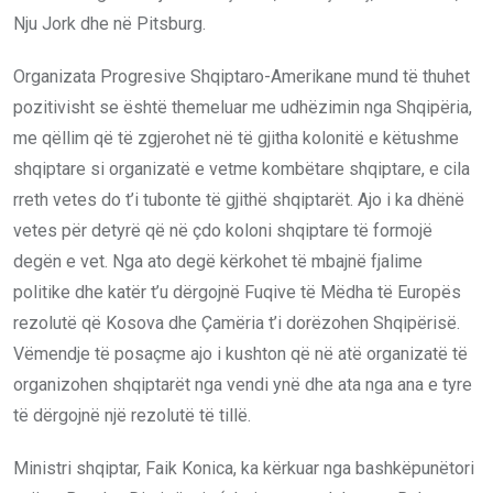
Nju Jork dhe në Pitsburg.
Organizata Progresive Shqiptaro-Amerikane mund të thuhet
pozitivisht se është themeluar me udhëzimin nga Shqipëria,
me qëllim që të zgjerohet në të gjitha kolonitë e këtushme
shqiptare si organizatë e vetme kombëtare shqiptare, e cila
rreth vetes do t’i tubonte të gjithë shqiptarët. Ajo i ka dhënë
vetes për detyrë që në çdo koloni shqiptare të formojë
degën e vet. Nga ato degë kërkohet të mbajnë fjalime
politike dhe katër t’u dërgojnë Fuqive të Mëdha të Europës
rezolutë që Kosova dhe Çamëria t’i dorëzohen Shqipërisë.
Vëmendje të posaçme ajo i kushton që në atë organizatë të
organizohen shqiptarët nga vendi ynë dhe ata nga ana e tyre
të dërgojnë një rezolutë të tillë.
Ministri shqiptar, Faik Konica, ka kërkuar nga bashkëpunëtori