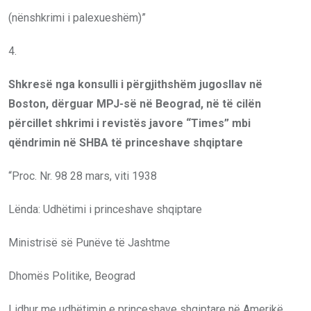
(nënshkrimi i palexueshëm)”
4.
Shkresë nga konsulli i përgjithshëm jugosllav në
Boston, dërguar MPJ-së në Beograd, në të cilën
përcillet shkrimi i revistës javore “Times” mbi
qëndrimin në SHBA të princeshave shqiptare
“Proc. Nr. 98 28 mars, viti 1938
Lënda: Udhëtimi i princeshave shqiptare
Ministrisë së Punëve të Jashtme
Dhomës Politike, Beograd
Lidhur me udhëtimin e princeshave shqiptare në Amerikë