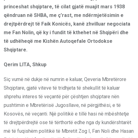
princeshat shqiptare, të cilat gjatë muajit mars 1938
qëndruan në SHBA, me ç’rast, me ndërmjetësimin e
drejtpërdrejt të Faik Konicës, kanë zhvilluar negociata
me Fan Nolin, që ky i fundit të kthehet në Shqipëri dhe
të udhëheqë me Kishën Autoqefale Ortodokse
Shqiptare.
Qerim LITA, Shkup
Siç vumë në dukje në numrin e kaluar, Qeveria Mbretërore
Shqiptare, gjatë viteve të tridhjeta të shekullit të kaluar
shprehu interes të veçantë për çështjen shqiptare nën
pushtimin e Mbretërisë Jugosllave, në përgjithësi, e të
Kosovës, në veçanti. Një politikë e tillë hasi në mbështetje
të drejtpërdrejtë ose të tërthortë edhe nga dy kundërshtarët
më të fuqishëm politikë të Mbretit Zog I, Fan Noli dhe Hasan