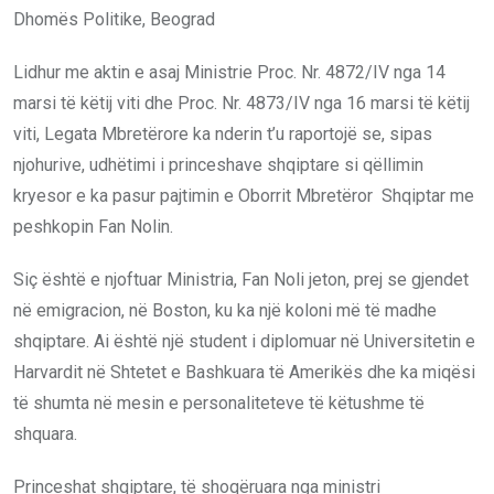
Dhomës Politike, Beograd
Lidhur me aktin e asaj Ministrie Proc. Nr. 4872/IV nga 14
marsi të këtij viti dhe Proc. Nr. 4873/IV nga 16 marsi të këtij
viti, Legata Mbretërore ka nderin t’u raportojë se, sipas
njohurive, udhëtimi i princeshave shqiptare si qëllimin
kryesor e ka pasur pajtimin e Oborrit Mbretëror Shqiptar me
peshkopin Fan Nolin.
Siç është e njoftuar Ministria, Fan Noli jeton, prej se gjendet
në emigracion, në Boston, ku ka një koloni më të madhe
shqiptare. Ai është një student i diplomuar në Universitetin e
Harvardit në Shtetet e Bashkuara të Amerikës dhe ka miqësi
të shumta në mesin e personaliteteve të këtushme të
shquara.
Princeshat shqiptare, të shoqëruara nga ministri