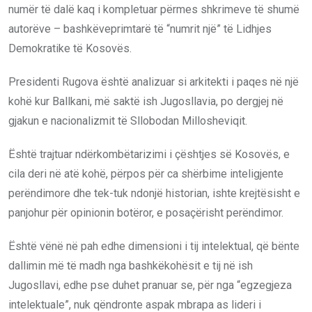
numër të dalë kaq i kompletuar përmes shkrimeve të shumë
autorëve – bashkëveprimtarë të “numrit një” të Lidhjes
Demokratike të Kosovës.
Presidenti Rugova është analizuar si arkitekti i paqes në një
kohë kur Ballkani, më saktë ish Jugosllavia, po dergjej në
gjakun e nacionalizmit të Sllobodan Millosheviqit.
Është trajtuar ndërkombëtarizimi i çështjes së Kosovës, e
cila deri në atë kohë, përpos për ca shërbime inteligjente
perëndimore dhe tek-tuk ndonjë historian, ishte krejtësisht e
panjohur për opinionin botëror, e posaçërisht perëndimor.
Është vënë në pah edhe dimensioni i tij intelektual, që bënte
dallimin më të madh nga bashkëkohësit e tij në ish
Jugosllavi, edhe pse duhet pranuar se, për nga “egzegjeza
intelektuale”, nuk qëndronte aspak mbrapa as lideri i