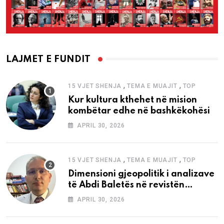
LAJMET E FUNDIT
,
,
15 VJET SHENJA
TEMA E MUAJIT
TOP
Kur kultura kthehet në mision
kombëtar edhe në bashkëkohësi
APRIL 30, 2026
,
,
15 VJET SHENJA
TEMA E MUAJIT
TOP
Dimensioni gjeopolitik i analizave
të Abdi Baletës në revistën
“Shenja”
APRIL 30, 2026