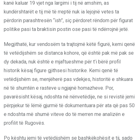
kanë kaluar 19 vjet nga largimi i tij në amshim, as
kundërshtarët e tij më të rreptë nuk ia lejojnë vetes ta
përdorin parashtresën “ish”, siç përdoret rëndom për figurat
politike pasi ta braktisin postin ose pasi të ndërrojnë jetë.
Megjithatë, kur vendosëm ta trajtojmë këtë figurë, kemi qenë
të vetëdijshëm se distanca kohore, që është pak më pak se
dy dekada, nuk është e mjaftueshme për t’i bërë profil
historik kësaj figure gjithsesi historike. Kemi qenë të
vetëdijshëm se, menjëherë pas vdekjes, historitë e shkuara
në të shumtën e rasteve u ngjajnë homazheve. Por,
pavarësisht kësaj, ndoshta në nënvetëdije, ne si revistë jemi
përpjekur të lëmë gjurmë të dokumentuara për ata që pas 50
e ndoshta më shumë viteve do të merren me analizën e
profilit të Rugovës.
Po kështu jemi të vetëdijshëm se bashkëkohësit e tij, sado