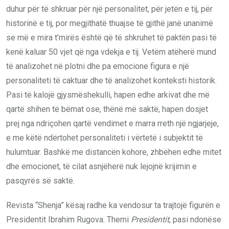
duhur për të shkruar për një personalitet, për jetën e tij, për
historinë e tij, por megjithatë thuajse të gjithë janë unanimë
se më e mira t’mirës është që të shkruhet të paktën pasi të
kenë kaluar 50 vjet që nga vdekja e tij. Vetëm atëherë mund
të analizohet në plotni dhe pa emocione figura e një
personaliteti të caktuar dhe të analizohet konteksti historik.
Pasi të kalojë gjysmëshekulli, hapen edhe arkivat dhe më
qartë shihen të bëmat ose, thënë më saktë, hapen dosjet
prej nga ndriçohen qartë vendimet e marra rreth një ngjarjeje,
e me këtë ndërtohet personaliteti i vërtetë i subjektit të
hulumtuar. Bashkë me distancën kohore, zhbëhen edhe mitet
dhe emocionet, të cilat asnjëherë nuk lejojnë krijimin e
pasqyrës së saktë.
Revista “Shenja” kësaj radhe ka vendosur ta trajtojë figurën e
Presidentit Ibrahim Rugova. Themi
Presidentit
, pasi ndonëse