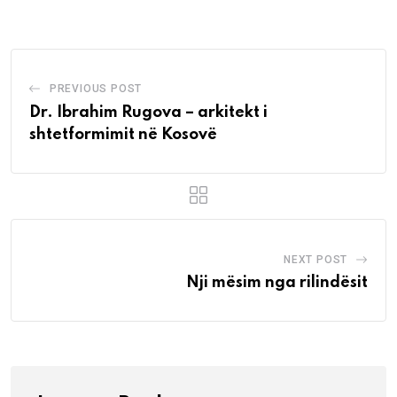
Email
PREVIOUS POST
Dr. Ibrahim Rugova – arkitekt i
shtetformimit në Kosovë
NEXT POST
Nji mësim nga rilindësit