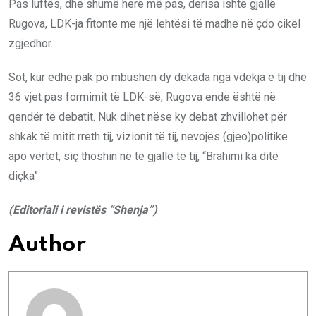
Pas luftës, dhe shumë herë më pas, derisa ishte gjallë
Rugova, LDK-ja fitonte me një lehtësi të madhe në çdo cikël
zgjedhor.
Sot, kur edhe pak po mbushen dy dekada nga vdekja e tij dhe
36 vjet pas formimit të LDK-së, Rugova ende është në
qendër të debatit. Nuk dihet nëse ky debat zhvillohet për
shkak të mitit rreth tij, vizionit të tij, nevojës (gjeo)politike
apo vërtet, siç thoshin në të gjallë të tij, “Brahimi ka ditë
diçka”.
(Editoriali i revistës “Shenja”)
Author