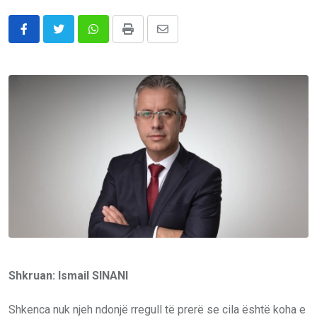
Whatsapp
Print
Share
via
Email
Shkruan: Ismail SINANI
Shkenca nuk njeh ndonjë rregull të prerë se cila është koha e