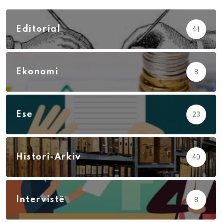
Editorial
41
Ekonomi
8
Ese
23
Histori-Arkiv
40
Intervistë
8