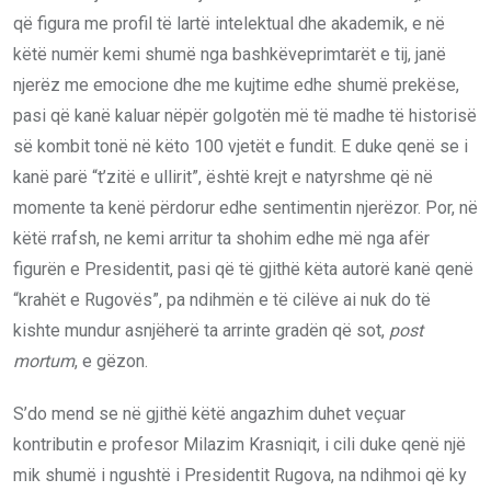
që figura me profil të lartë intelektual dhe akademik, e në
këtë numër kemi shumë nga bashkëveprimtarët e tij, janë
njerëz me emocione dhe me kujtime edhe shumë prekëse,
pasi që kanë kaluar nëpër golgotën më të madhe të historisë
së kombit tonë në këto 100 vjetët e fundit. E duke qenë se i
kanë parë “t’zitë e ullirit”, është krejt e natyrshme që në
momente ta kenë përdorur edhe sentimentin njerëzor. Por, në
këtë rrafsh, ne kemi arritur ta shohim edhe më nga afër
figurën e Presidentit, pasi që të gjithë këta autorë kanë qenë
“krahët e Rugovës”, pa ndihmën e të cilëve ai nuk do të
kishte mundur asnjëherë ta arrinte gradën që sot,
post
mortum
, e gëzon.
S’do mend se në gjithë këtë angazhim duhet veçuar
kontributin e profesor Milazim Krasniqit, i cili duke qenë një
mik shumë i ngushtë i Presidentit Rugova, na ndihmoi që ky