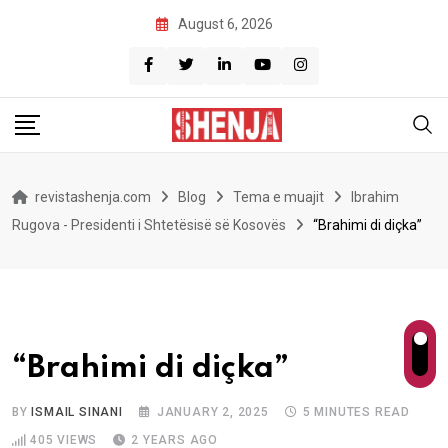
Skip
August 6, 2026
to
content
revistashenja.com
Blog
Tema e muajit
Ibrahim
Rugova - Presidenti i Shtetësisë së Kosovës
“Brahimi di diçka”
“Brahimi di diçka”
BY
ISMAIL SINANI
JANUARY 2, 2025
5 MINUTES READ
405
VIEWS
2 YEARS AGO