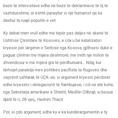
bazë të intervistave edhe në bazë të deklarimeve të tij të
vazhdueshme, ai është paraqitur si një humanist që ka
dashur ta ruajë popullin e vet.
Ky debat merr vrull edhe më tepër pas daljes në skenë të
Ushtrisë Çlirimtare të Kosovës, e cila u bë katalizatori
kryesor për largimin e Serbisë nga Kosova, gjithsesi duke e
paguar çlirimin me mijëra dëshmorë, me rreth një milion të
zhvendosur e me mijëra gra të përdhunuara… Ndaj, kur
tërhiqet paralelja mes politikës pacifiste te Rugovës dhe
veprimit ushtarak të UÇK-së, si argument kryesor përdoret
edhe kryesimi i delegacionit të Rambujesë, i cili në atë kohë,
nga Sekretarja amerikane e Shtetit, Medllin Ollbrajt, iu besua
djalit të ri, 28 vjeç, Hashim Thaçit.
Por, si çdo argument, edhe ky e ka kundërargumentin e tij.