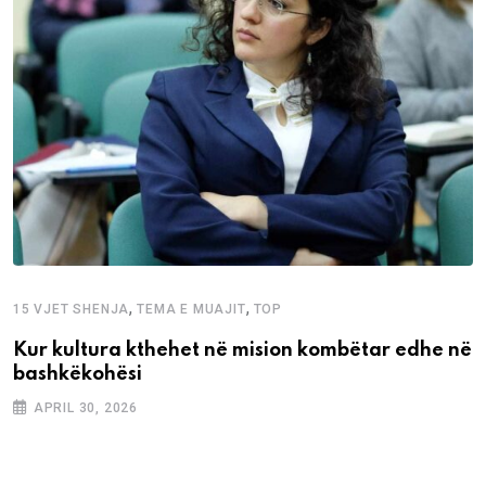
,
,
15 VJET SHENJA
TEMA E MUAJIT
TOP
Kur kultura kthehet në mision kombëtar edhe në
bashkëkohësi
APRIL 30, 2026