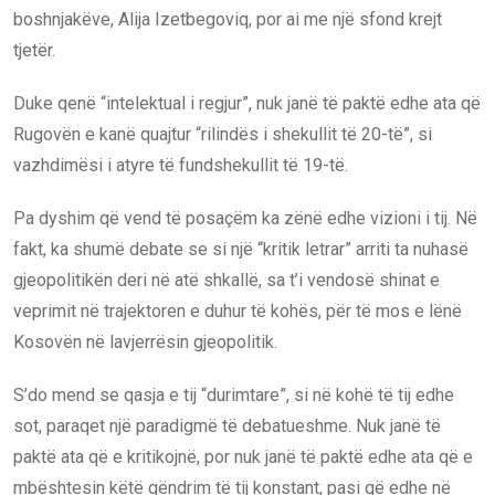
boshnjakëve, Alija Izetbegoviq, por ai me një sfond krejt
tjetër.
Duke qenë “intelektual i regjur”, nuk janë të paktë edhe ata që
Rugovën e kanë quajtur “rilindës i shekullit të 20-të”, si
vazhdimësi i atyre të fundshekullit të 19-të.
Pa dyshim që vend të posaçëm ka zënë edhe vizioni i tij. Në
fakt, ka shumë debate se si një “kritik letrar” arriti ta nuhasë
gjeopolitikën deri në atë shkallë, sa t’i vendosë shinat e
veprimit në trajektoren e duhur të kohës, për të mos e lënë
Kosovën në lavjerrësin gjeopolitik.
S’do mend se qasja e tij “durimtare”, si në kohë të tij edhe
sot, paraqet një paradigmë të debatueshme. Nuk janë të
paktë ata që e kritikojnë, por nuk janë të paktë edhe ata që e
mbështesin këtë qëndrim të tij konstant, pasi që edhe në