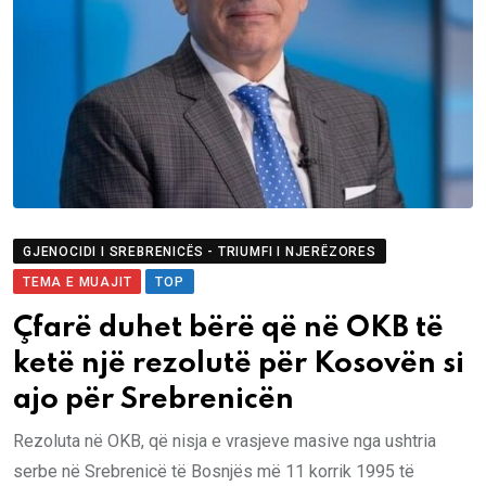
GJENOCIDI I SREBRENICËS - TRIUMFI I NJERËZORES
TEMA E MUAJIT
TOP
Çfarë duhet bërë që në OKB të
ketë një rezolutë për Kosovën si
ajo për Srebrenicën
Rezoluta në OKB, që nisja e vrasjeve masive nga ushtria
serbe në Srebrenicë të Bosnjës më 11 korrik 1995 të