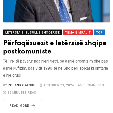
LETËRSIA SI BUSULL E SHOQËRISË
TEMA E MUAJIT
TOP
Përfaqësuesit e letërsisë shqipe
postkomuniste
Të lirë, të pavarur nga njëri-tjetri, pa asnjë organizim dhe pas
asnjë kufizim, pas vitit 1990-të në Shqipëri spikat krijimtaria
e një grupi
BY
ROLAND QAFOKU
OCTOBER 29, 2024
0
COMMENTS
12 MINUTES READ
READ MORE