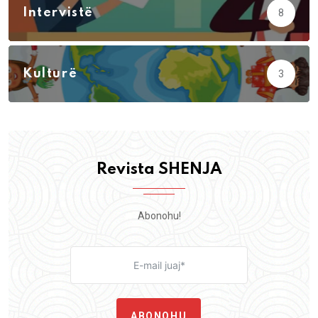
Intervistë
8
Kulturë
3
Revista SHENJA
Abonohu!
ABONOHU