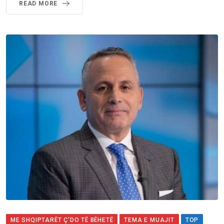
READ MORE
ME SHQIPTARËT Ç’DO TË BËHETË
TEMA E MUAJIT
TOP