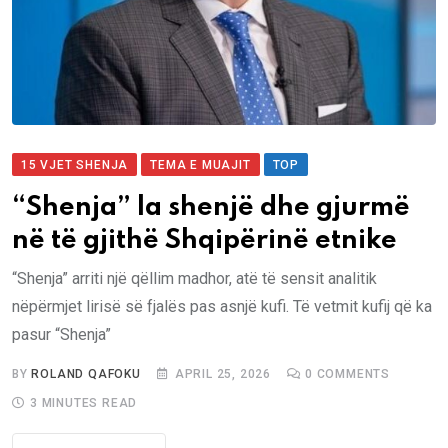
15 VJET SHENJA
TEMA E MUAJIT
TOP
“Shenja” la shenjë dhe gjurmë
në të gjithë Shqipërinë etnike
“Shenja” arriti një qëllim madhor, atë të sensit analitik
nëpërmjet lirisë së fjalës pas asnjë kufi. Të vetmit kufij që ka
pasur “Shenja”
BY
ROLAND QAFOKU
APRIL 25, 2026
0
COMMENTS
3 MINUTES READ