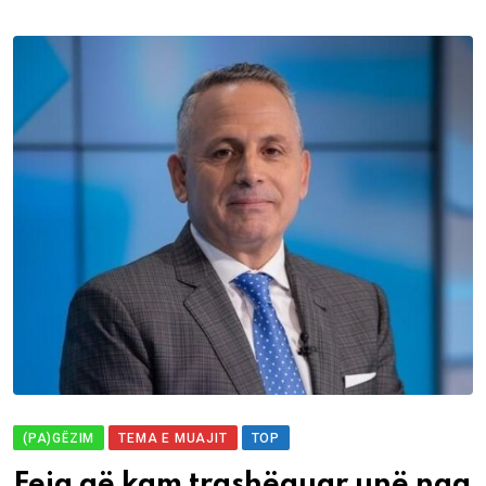
(PA)GËZIM
TEMA E MUAJIT
TOP
Feja që kam trashëguar unë nga