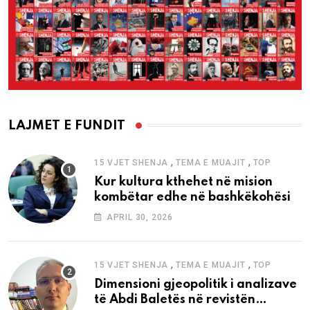
LAJMET E FUNDIT
,
,
15 VJET SHENJA
TEMA E MUAJIT
TOP
Kur kultura kthehet në mision
kombëtar edhe në bashkëkohësi
APRIL 30, 2026
,
,
15 VJET SHENJA
TEMA E MUAJIT
TOP
Dimensioni gjeopolitik i analizave
të Abdi Baletës në revistën