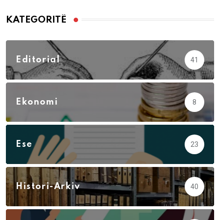
KATEGORITË
Editorial
41
Ekonomi
8
Ese
23
Histori-Arkiv
40