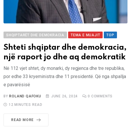
SHQIPTARËT DHE DEMOKRACIA
TEMA E MUAJIT
TOP
Shteti shqiptar dhe demokracia,
një raport jo dhe aq demokratik
Në 112 vjet shtet, dy monarki, dy regjenca dhe tre republika,
por edhe 33 kryeministra dhe 11 presidentë. Që nga shpallja
e pavarësisë
BY
ROLAND QAFOKU
JUNE 26, 2024
0
COMMENTS
12 MINUTES READ
READ MORE