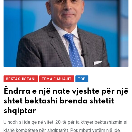
BEKTASHISTANI
TEMA E MUAJIT
TOP
Ëndrra e një nate vjeshte për një
shtet bektashi brenda shtetit
shqiptar
U hodh si ide që në vitet ‘20-të për ta kthyer bektashizmin si
kishë kombëtare për shqiptarët. Por, mbeti vetëm një ide.