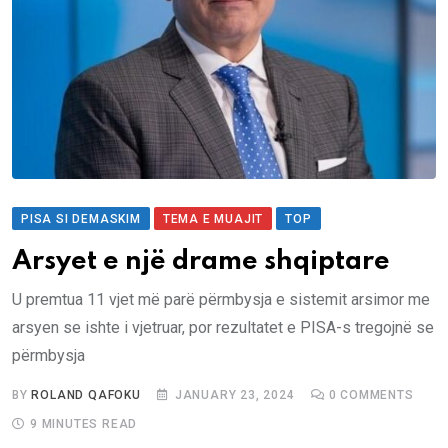
PISA SI DEMASKIM
TEMA E MUAJIT
TOP
Arsyet e një drame shqiptare
U premtua 11 vjet më parë përmbysja e sistemit arsimor me
arsyen se ishte i vjetruar, por rezultatet e PISA-s tregojnë se
përmbysja
BY
ROLAND QAFOKU
JANUARY 23, 2024
0
COMMENTS
9 MINUTES READ