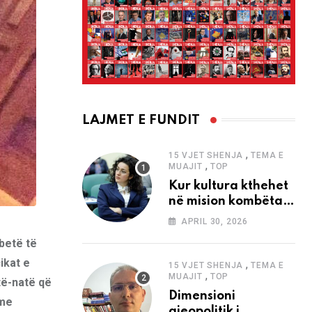
LAJMET E FUNDIT
,
15 VJET SHENJA
TEMA E
,
MUAJIT
TOP
Kur kultura kthehet
në mision kombëtar
edhe në
APRIL 30, 2026
bashkëkohësi
mbetë të
ikat e
,
15 VJET SHENJA
TEMA E
,
MUAJIT
TOP
të-natë që
Dimensioni
 me
gjeopolitik i