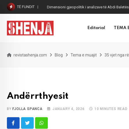
Skip
TË FUNDIT
Dimensioni gjeopolitik i analizave të Abdi Baletës
to
content
Editorial
TEMA 
revistashenja.com
Blog
Tema e muajit
35 vjet nga r
Andërrthyesit
BY
FJOLLA SPANCA
JANUARY 4, 2026
10 MINUTES READ
Whatsapp