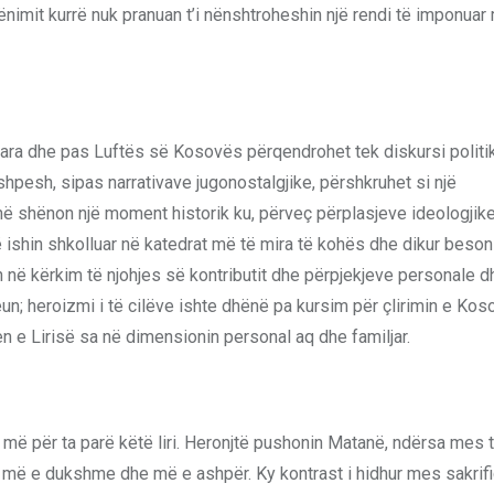
cënimit kurrë nuk pranuan t’i nënshtroheshin një rendi të imponuar
para dhe pas Luftës së Kosovës përqendrohet tek diskursi politik
shpesh, sipas narrativave jugonostalgjike, përshkruhet si një
hë shënon një moment historik ku, përveç përplasjeve ideologjike
që ishin shkolluar në katedrat më të mira të kohës dhe dikur beson
n në kërkim të njohjes së kontributit dhe përpjekjeve personale d
eun; heroizmi i të cilëve ishte dhënë pa kursim për çlirimin e Kos
en e Lirisë sa në dimensionin personal aq dhe familjar.
in më për ta parë këtë liri. Heronjtë pushonin Matanë, ndërsa mes t
një më e dukshme dhe më e ashpër. Ky kontrast i hidhur mes sakrif