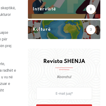
 skeptikë,
Intervistë
8
ukturor
Kulturë
3
uajse
e për
sën prej
Revista SHENJA
ete,
a radhët e
 u vu në
Abonohu!
azuar e
sht