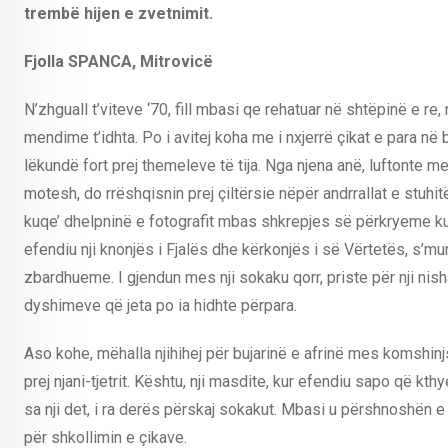
trembë hijen e zvetnimit.
Fjolla SPANCA, Mitrovicë
N’zhguall t’viteve ‘70, fill mbasi qe rehatuar në shtëpinë e re
mendime t’idhta. Po i avitej koha me i nxjerrë çikat e para në 
lëkundë fort prej themeleve të tija. Nga njena anë, luftonte m
motesh, do rrëshqisnin prej çiltërsie nëpër andrrallat e stuhitë
kuqe’ dhelpninë e fotografit mbas shkrepjes së përkryeme ku 
efendiu nji knonjës i Fjalës dhe kërkonjës i së Vërtetës, s’m
zbardhueme. I gjendun mes nji sokaku qorr, priste për nji nisha
dyshimeve që jeta po ia hidhte përpara.
Aso kohe, mëhalla njihihej për bujarinë e afrinë mes komshin
prej njani-tjetrit. Kështu, nji masdite, kur efendiu sapo që kt
sa nji det, i ra derës përskaj sokakut. Mbasi u përshnoshën e u
për shkollimin e çikave.