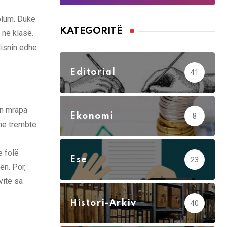
zolum. Duke
KATEGORITË
 në klasë.
disnin edhe
Editorial
41
un mrapa
Ekonomi
8
 me trembte
e folë
Ese
23
ën. Por,
vite sa
Histori-Arkiv
40