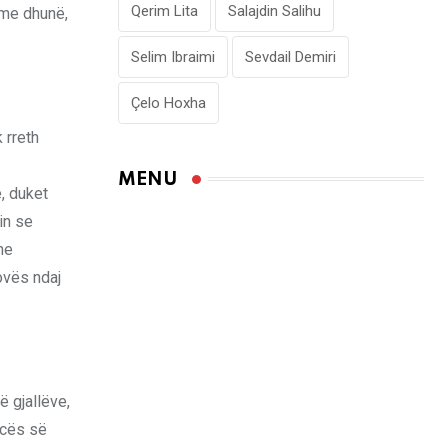
Qerim Lita
Salajdin Salihu
 me dhunë,
Selim Ibraimi
Sevdail Demiri
Çelo Hoxha
 rreth
MENU
, duket
in se
he
ovës ndaj
ë gjallëve,
icës së