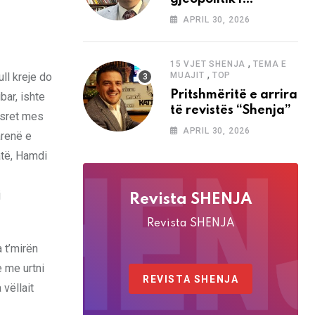
analizave të Abdi
APRIL 30, 2026
Baletës në revistën
“Shenja”
,
15 VJET SHENJA
TEMA E
,
ull kreje do
MUAJIT
TOP
Pritshmëritë e arrira
bar, ishte
të revistës “Shenja”
hasret mes
APRIL 30, 2026
arenë e
atë, Hamdi
j
Revista SHENJA
Revista SHENJA
 t’mirën
e me urtni
REVISTA SHENJA
 vëllait