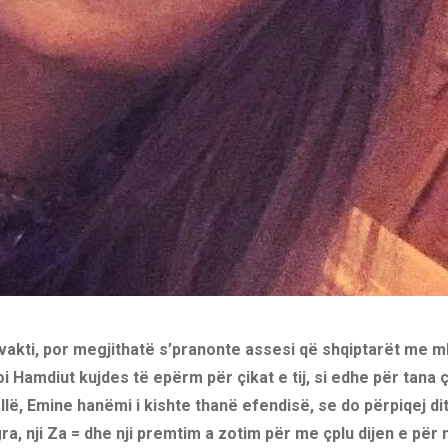
ij vakti, por megjithatë s’pranonte assesi që shqiptarët me 
i Hamdiut kujdes të epërm për çikat e tij, si edhe për tana ç
lë, Emine hanëmi i kishte thanë efendisë, se do përpiqej di
gra, nji Za = dhe nji premtim a zotim për me çplu dijen e për