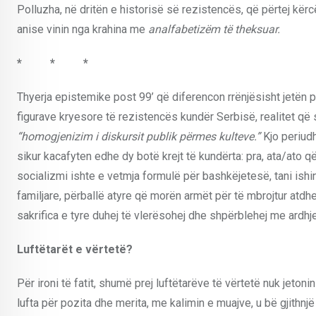
Polluzha, në dritën e historisë së rezistencës, që përtej kër
anise vinin nga krahina me
analfabetizëm të theksuar.
* * *
Thyerja epistemike post 99’ që diferencon rrënjësisht jetën 
figurave kryesore të rezistencës kundër Serbisë, realitet që 
“homogjenizim i diskursit publik përmes kulteve.”
Kjo periud
sikur kacafyten edhe dy botë krejt të kundërta: pra, ata/ato 
socializmi ishte e vetmja formulë për bashkëjetesë, tani ishi
familjare, përballë atyre që morën armët për të mbrojtur atdh
sakrifica e tyre duhej të vlerësohej dhe shpërblehej me ardhj
Luftëtarët e vërtetë
?
Për ironi të fatit, shumë prej luftëtarëve të vërtetë nuk jeton
lufta për pozita dhe merita, me kalimin e muajve, u bë gjith