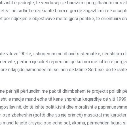
tivisht e padrejtë, të vendosej një barazim i përgjithshëm mes a
etës, në radhët e saj kishte burra e gra që angazhimin e koncept
t për ndjekjen e objektivave më të gjera politike, të orientuara dre
atë viteve ’90-të, i shoqëruar me dhunë sistematike, nënshtrim d
 ndër vite, përbën një cikël represioni që kulmoi me luftën e përg
re ndaj çdo hamendësimi se, nën diktatin e Serbisë, do të isht
e për një përfundim më pak të dhimbshëm të projektit politik për
isht, e madje mund edhe të kenë shprehur keqardhje që viti 1999
ugosllavinë; do të ishte politikisht dhe moralisht e papranueshme
in ose zbeheshin (qoftë dhe sa një grimcë) masakrat me karakter
jo mund të jetë arsyeja pse edhe sot, akoma, përmenden figura s