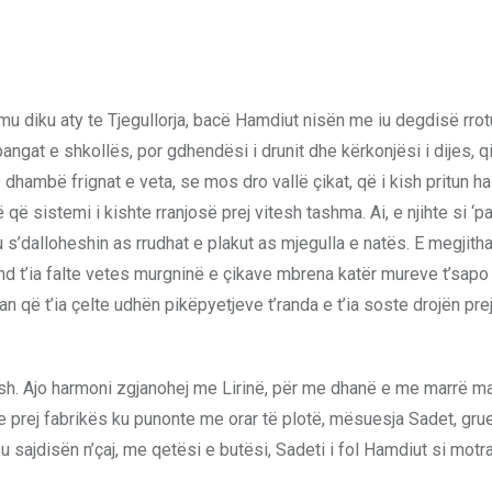
, mu diku aty te Tjegullorja, bacë Hamdiut nisën me iu degdisë rrot
bangat e shkollës, por gdhendësi i drunit dhe kërkonjësi i dijes, qi
e dhambë frignat e veta, se mos dro vallë çikat, që i kish pritun 
 që sistemi i kishte rranjosë prej vitesh tashma. Ai, e njihte si ‘p
s’dalloheshin as rrudhat e plakut as mjegulla e natës. E megjith
und t’ia falte vetes murgninë e çikave mbrena katër mureve t’sapo
n që t’ia çelte udhën pikëpyetjeve t’randa e t’ia soste drojën pre
jsh. Ajo harmoni zgjanohej me Lirinë, për me dhanë e me marrë ma
hye prej fabrikës ku punonte me orar të plotë, mësuesja Sadet, gru
 sajdisën n’çaj, me qetësi e butësi, Sadeti i fol Hamdiut si motra