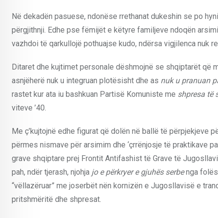
Në dekadën pasuese, ndonëse rrethanat dukeshin se po hynin 
përgjithnji. Edhe pse fëmijët e këtyre familjeve ndoqën arsi
vazhdoi të qarkullojë pothuajse kudo, ndërsa vigjilenca nuk 
Ditaret dhe kujtimet personale dëshmojnë se shqiptarët që m
asnjëherë nuk u integruan plotësisht dhe as
nuk u pranuan p
rastet kur ata iu bashkuan Partisë Komuniste me
shpresa të 
viteve ’40.
Me ç’kujtojnë edhe figurat që dolën në ballë të përpjekjeve 
përmes nismave për arsimim dhe ‘çrrënjosje të praktikave patri
grave shqiptare prej Frontit Antifashist të Grave të Jugosllav
pah, ndër tjerash, njohja
jo e përkryer e gjuhës serbe
nga folësi
“vëllazëruar” me joserbët nën kornizën e Jugosllavisë e trandi
pritshmëritë dhe shpresat.