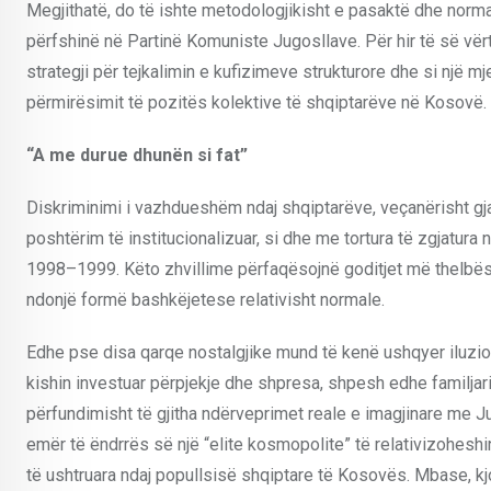
Megjithatë, do të ishte metodologjikisht e pasaktë dhe norma
përfshinë në Partinë Komuniste Jugosllave. Për hir të së vërt
strategji për tejkalimin e kufizimeve strukturore dhe si një mje
përmirësimit të pozitës kolektive të shqiptarëve në Kosovë.
“A me durue dhunën si fat”
Diskriminimi i vazhdueshëm ndaj shqiptarëve, veçanërisht gj
poshtërim të institucionalizuar, si dhe me tortura të zgjatura
1998–1999. Këto zhvillime përfaqësojnë goditjet më thelbëso
ndonjë formë bashkëjetese relativisht normale.
Edhe pse disa qarqe nostalgjike mund të kenë ushqyer iluzion
kishin investuar përpjekje dhe shpresa, shpesh edhe familjar
përfundimisht të gjitha ndërveprimet reale e imagjinare me J
emër të ëndrrës së një “elite kosmopolite” të relativizohesh
të ushtruara ndaj popullsisë shqiptare të Kosovës. Mbase, k