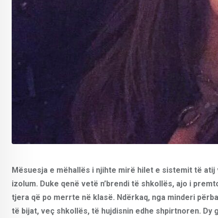
Mësuesja e mëhallës i njihte mirë hilet e sistemit të at
izolum. Duke qenë vetë n’brendi të shkollës, ajo i premto
tjera që po merrte në klasë. Ndërkaq, nga minderi përbal
të bijat, veç shkollës, të hujdisnin edhe shpirtnoren. Dy 