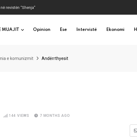
 në revistën “Shenja”
E MUAJIT
Opinion
Ese
Intervistë
Ekonomi
H
ënia e komunizmit
Andërrthyesit
144
VIEWS
7 MONTHS AGO