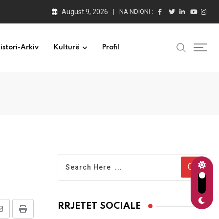
August 9, 2026
NA NDIQNI :
istori-Arkiv
Kulturë
Profil
RRJETET SOCIALE
Share
Print