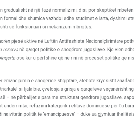
gradualisht në një fazë normalizimi, disi, por skeptikët mbetën
min formal dhe shumica vazhdoi edhe studimet e larta, dyshimi str
reshti së funksionuari si mekanizëm mbrojtës.
orën pjesë aktive në Luftën Antifashiste Nacionalçlirimtare poth
a rezerva
në qarqet politike e shoqërore jugosllave. Kjo vlen edh
sinqerta
ose kur u përfshinë që në rini në proceset politike që ni
për emancipimin e shoqërisë shqiptare, atëbotë kryesisht analfab
arkale’ si fjala bie, çvelosja a grisja e qarqafeve veçanërisht ng
isë – në përballjet e para me strukturat qendrore jugosllave, sapo
t ëndërrimtar, refuzimi kategorik i elitave dominuese për t’u bar
 naivitetin politik të ‘emancipuesve’ – duke ua gjymtuar thellësi