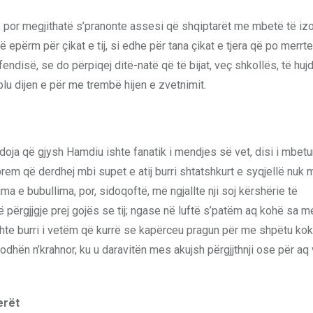
kti, por megjithatë s’pranonte assesi që shqiptarët me mbetë të i
 epërm për çikat e tij, si edhe për tana çikat e tjera që po merrte
endisë, se do përpiqej ditë-natë që të bijat, veç shkollës, të huj
plu dijen e për me trembë hijen e zvetnimit.
ja që gjysh Hamdiu ishte fanatik i mendjes së vet, disi i mbet
em që derdhej mbi supet e atij burri shtatshkurt e syqjellë nuk
ima e bubullima, por, sidoqoftë, më ngjallte nji soj kërshërie të
ërgjjgje prej gojës se tij; ngase në luftë s’patëm aq kohë sa m
ishte burri i vetëm që kurrë se kapërceu pragun për me shpëtu kok
lodhën n’krahnor, ku u daravitën mes akujsh përgjjthnji ose për aq 
erët