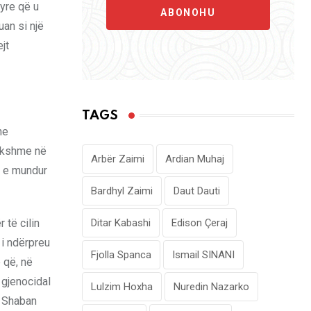
tyre që u
ABONOHU
uan si një
jt
TAGS
he
jakshme në
Arbër Zaimi
Ardian Muhaj
e e mundur
Bardhyl Zaimi
Daut Dauti
 të cilin
Ditar Kabashi
Edison Çeraj
 i ndërpreu
Fjolla Spanca
Ismail SINANI
 që, në
 gjenocidal
Lulzim Hoxha
Nuredin Nazarko
i Shaban