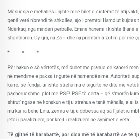
Mësuesja e mëhallës i njihte mirë hilet e sistemit të atij va
qenë vetë n’brendi të shkollës, ajo i premtoi Hamdiut kujdes të
Ndërkaq, nga minderi përballë, Emine hanëmi i kishte thanë ef
shpirtnoren. Dy gra, nji Za = dhe nji premtim a zotim për me ç
* * *
Për hakun e së vërtetës, më duhet me pranue se kaherë mendo
në mendime e paksa i ngurtë në hamendësime. Autoriteti supr
kurrë, se fundja, ai ishte streha ma e sigurtë në ditë me vetët
pashërueshme, plot me PSE! PSE të serta – që s’morën kurrë p
shtrut’ ngase në konakun e tij u strehua e tanë mëhalla, e ai 
mu kur ia behu Liria, zemra e tij, u dobësua aq sa Fjalët iu mb
jetoi i paralizuem, por krejt i realizuem në synimet e veta.
Të gjithë të barabartë, por disa më të barabartë se të tj