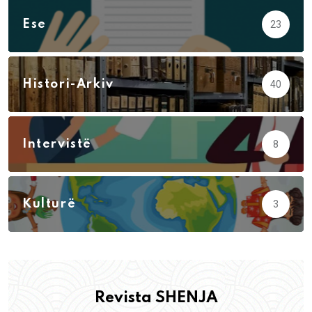
Ese
23
Histori-Arkiv
40
Intervistë
8
Kulturë
3
Revista SHENJA