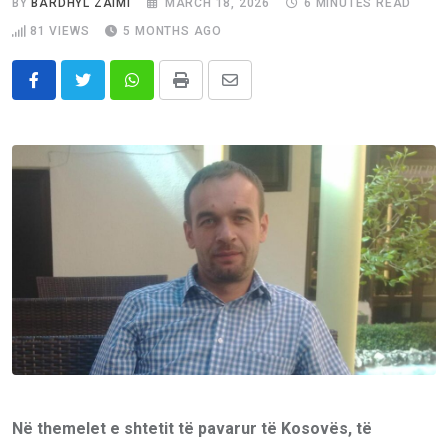
BY
BARDHYL ZAIMI
MARCH 18, 2026
6 MINUTES READ
81
VIEWS
5 MONTHS AGO
Whatsapp
Print
Share
via
Email
Në themelet e shtetit të pavarur të Kosovës, të