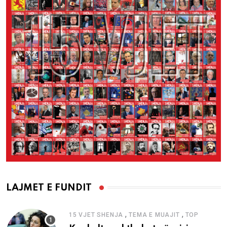
LAJMET E FUNDIT
,
,
15 VJET SHENJA
TEMA E MUAJIT
TOP