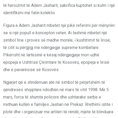
të heroizmit të Adem Jasharit, sakrifica kuptohet si kulm i një
identifikimi me fatin kolektiv.
Figura e Adem Jasharit mbetet një pikë referimi për mënyrën
se si një popull e koncepton veten. Ai tashmë mbetet një
simbol lirie i provës së madhe morale, i kushtrimit të lirisë,
të cilit iu përgjigj me ndërgjegje supreme kombëtare.
Pikërisht në lartësinë e kësaj ndërgjegjeje mori udhë
epopeja e Ushtrisë Çlirimtare të Kosovës, epopeja e lirisë
dhe e pavarësisë së Kosovës.
Ngjarjet që e shndërruan atë në simbol të përjetshëm të
qëndresës shqiptare ndodhën në mars të vitit 1998. Më 5
mars, forca të shumta policore dhe ushtarake serbe e
rrethuan kullën e familjes Jashari në Prekaz. Rrethimi ishte i
plotë dhe i organizuar me artileri të rëndë, mjete të blinduara