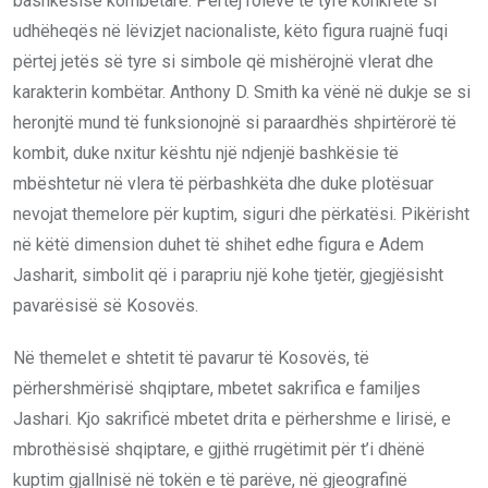
bashkësisë kombëtare. Përtej roleve të tyre konkrete si
udhëheqës në lëvizjet nacionaliste, këto figura ruajnë fuqi
përtej jetës së tyre si simbole që mishërojnë vlerat dhe
karakterin kombëtar. Anthony D. Smith ka vënë në dukje se si
heronjtë mund të funksionojnë si paraardhës shpirtërorë të
kombit, duke nxitur kështu një ndjenjë bashkësie të
mbështetur në vlera të përbashkëta dhe duke plotësuar
nevojat themelore për kuptim, siguri dhe përkatësi. Pikërisht
në këtë dimension duhet të shihet edhe figura e Adem
Jasharit, simbolit që i parapriu një kohe tjetër, gjegjësisht
pavarësisë së Kosovës.
Në themelet e shtetit të pavarur të Kosovës, të
përhershmërisë shqiptare, mbetet sakrifica e familjes
Jashari. Kjo sakrificë mbetet drita e përhershme e lirisë, e
mbrothësisë shqiptare, e gjithë rrugëtimit për t’i dhënë
kuptim gjallnisë në tokën e të parëve, në gjeografinë