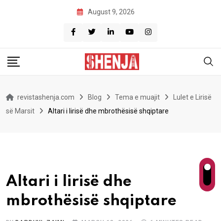
Skip
August 9, 2026
to
content
revistashenja.com
Blog
Tema e muajit
Lulet e Lirisë
së Marsit
Altari i lirisë dhe mbrothësisë shqiptare
Altari i lirisë dhe
mbrothësisë shqiptare