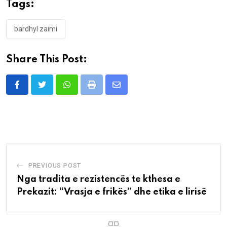
Tags:
bardhyl zaimi
Share This Post:
Whatsapp
Print
Share
via
Email
PREVIOUS POST
Nga tradita e rezistencës te kthesa e
Prekazit: “Vrasja e frikës” dhe etika e lirisë