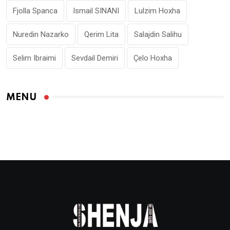
Fjolla Spanca
Ismail SINANI
Lulzim Hoxha
Nuredin Nazarko
Qerim Lita
Salajdin Salihu
Selim Ibraimi
Sevdail Demiri
Çelo Hoxha
MENU