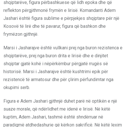
shqiptarëve, figura përbashkuese që lidh epoka dhe që
reflekton përgjithmonë frymën e lirisë. Komandanti Adem
Jashari është figura sublime e përpjekjes shqiptare për një
Kosovë të lirë dhe të pavarur, figura që bashkon dhe
frymëzon gjithnjë.
Marsi i Jasharajve është vullkani prej nga buron rezistenca e
shqiptarëve, prej nga buron drita e lirisë dhe e dinjitet
shqiptar gjatë kohë i nëpërkëmbur përgjatë rrugës së
historisë. Marsi i Jasharajve është kushtrimi epik për
rezistencë të armatosur dhe për çlirim përfundimtar nga
okupimi serb.
Figura e Adem Jashari gjithnjë duhet parë në optikën e një
suaze morale, që ndërlidhet me idenë e lirisë. Në këtë
kuptim, Adem Jashari, tashmë është shndërruar në
paradigmë atdhedashurie që kërkon sakrificë. Në këtë lexim