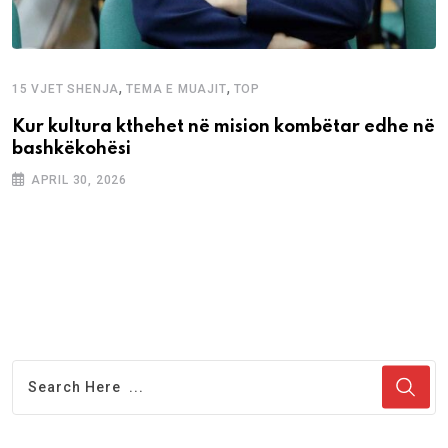
,
,
15 VJET SHENJA
TEMA E MUAJIT
TOP
Kur kultura kthehet në mision kombëtar edhe në
bashkëkohësi
APRIL 30, 2026