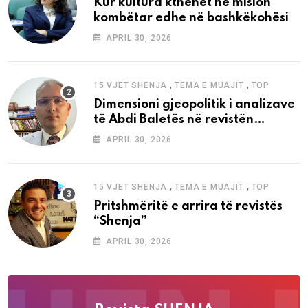
Kur kultura kthehet në mision
kombëtar edhe në bashkëkohësi
APRIL 30, 2026
,
,
15 VJET SHENJA
TEMA E MUAJIT
TOP
Dimensioni gjeopolitik i analizave
të Abdi Baletës në revistën
“Shenja”
APRIL 30, 2026
,
,
15 VJET SHENJA
TEMA E MUAJIT
TOP
Pritshmëritë e arrira të revistës
“Shenja”
APRIL 30, 2026