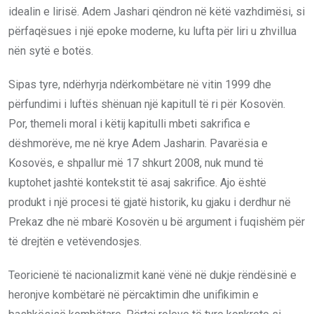
idealin e lirisë. Adem Jashari qëndron në këtë vazhdimësi, si
përfaqësues i një epoke moderne, ku lufta për liri u zhvillua
nën sytë e botës.
Sipas tyre, ndërhyrja ndërkombëtare në vitin 1999 dhe
përfundimi i luftës shënuan një kapitull të ri për Kosovën.
Por, themeli moral i këtij kapitulli mbeti sakrifica e
dëshmorëve, me në krye Adem Jasharin. Pavarësia e
Kosovës, e shpallur më 17 shkurt 2008, nuk mund të
kuptohet jashtë kontekstit të asaj sakrifice. Ajo është
produkt i një procesi të gjatë historik, ku gjaku i derdhur në
Prekaz dhe në mbarë Kosovën u bë argument i fuqishëm për
të drejtën e vetëvendosjes.
Teoricienë të nacionalizmit kanë vënë në dukje rëndësinë e
heronjve kombëtarë në përcaktimin dhe unifikimin e