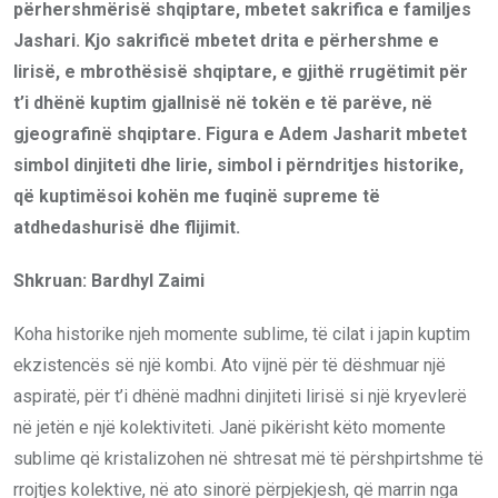
përhershmërisë shqiptare, mbetet sakrifica e familjes
Jashari. Kjo sakrificë mbetet drita e përhershme e
lirisë, e mbrothësisë shqiptare, e gjithë rrugëtimit për
t’i dhënë kuptim gjallnisë në tokën e të parëve, në
gjeografinë shqiptare. Figura e Adem Jasharit mbetet
simbol dinjiteti dhe lirie, simbol i përndritjes historike,
që kuptimësoi kohën me fuqinë supreme të
atdhedashurisë dhe flijimit.
Shkruan: Bardhyl Zaimi
Koha historike njeh momente sublime, të cilat i japin kuptim
ekzistencës së një kombi. Ato vijnë për të dëshmuar një
aspiratë, për t’i dhënë madhni dinjiteti lirisë si një kryevlerë
në jetën e një kolektiviteti. Janë pikërisht këto momente
sublime që kristalizohen në shtresat më të përshpirtshme të
rrojtjes kolektive, në ato sinorë përpjekjesh, që marrin nga