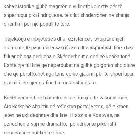
koha historike gjithë magmën e vullnetit kolektiv për të
shpërfaqur pikat ndriçuese, të cilat shndërrohen në shenja
orientimi për një popull të tërë.
Trajektorja e mbijetesës dhe rezistencës shqiptare njeh
momente të panumërta sakrificash dhe aspiratash lirie, duke
filluar që nga periudha e Skënderbeut e deri në kohën tonë.
Është një fill lirie që nëpërduket në gjithë golgotën shqiptare
dhe që përshkohet nga tone epike gjakimi për të shpërfaqur
gjallninë në gjeografinë historike shqiptare.
Kohët vendimtare historike nuk e durojnë të zakonshmen.
Ato kërkojnë shpirtin që reflekton përtej vetes, që e kthen
jetën në akt dëshmie dhe lirie. Historia e Kosovës, në
periudhën e saj më dramatike, po kërkonte pikërisht
dimensionin sublim të lirisë.