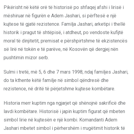
Pikërisht në këtë orë të historisë po shfaqej afshi i lirisë i
mëshiruar në figurën e Adem Jashari, si përftesë e një
kujtese të gjatë rezistence. Familja Jashari, arketipi i thellë
historik i pragut të shtëpisë, i atdheut, po vendoste kufijtë
moral të dinjitetit, premisat e përshpirtshme të ekzistencës
së lirë në tokën e të parëve, në Kosovën që dergjej nën
pushtimin mizor serb.
Sulmi i tretë, më 5, 6 dhe 7 mars 1998, ndaj familjes Jashari,
do ta kthente këtë familje në simbol qëndresë dhe
rezistence, në dritë të përjetshme kujtese kombëtare.
Historia merr kuptim nga ngjarjet që shënojnë sakrificë dhe
lavdi kombëtare. Historisë i japin kuptim figurat që mbeten
simbol lirie në kujtesën e një kombi. Komandanti Adem
Jashari mbetet simbol i përhershëm i rrugëtimit historik të