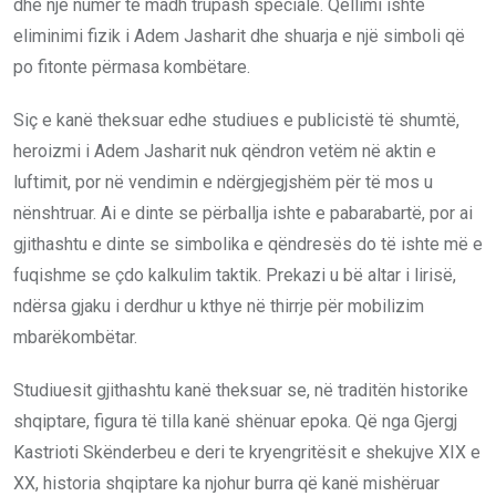
dhe një numër të madh trupash speciale. Qëllimi ishte
eliminimi fizik i Adem Jasharit dhe shuarja e një simboli që
po fitonte përmasa kombëtare.
Siç e kanë theksuar edhe studiues e publicistë të shumtë,
heroizmi i Adem Jasharit nuk qëndron vetëm në aktin e
luftimit, por në vendimin e ndërgjegjshëm për të mos u
nënshtruar. Ai e dinte se përballja ishte e pabarabartë, por ai
gjithashtu e dinte se simbolika e qëndresës do të ishte më e
fuqishme se çdo kalkulim taktik. Prekazi u bë altar i lirisë,
ndërsa gjaku i derdhur u kthye në thirrje për mobilizim
mbarëkombëtar.
Studiuesit gjithashtu kanë theksuar se, në traditën historike
shqiptare, figura të tilla kanë shënuar epoka. Që nga Gjergj
Kastrioti Skënderbeu e deri te kryengritësit e shekujve XIX e
XX, historia shqiptare ka njohur burra që kanë mishëruar