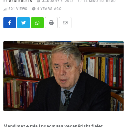
BY
ABDI BALETA
JANUARY 5, 2023
14 MINUTES READ
501
VIEWS
4 YEARS AGO
Whatsapp
Print
Share
via
Email
Mendimet e mia i ngacmuan veçanërisht fjalët