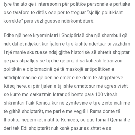
tyre tha ato që i interesonin për politikë personale e partiake
ose tarafore të ditës ose për të treguar “sjellje politikisht
korrekte” para vëzhguesve ndërkombëtarë.
Edhe një herë kryeministri i Shqipërisë dha një shembull që
nuk duhet ndjekur, kur fjalën e tij e kishte ndërtuar si vazhdim
i një manie akuzuese ndaj gjithë historisë së shtetit shqiptar
që pas shpalljes së tij dhe që prej disa kohësh letrarizon
politikën e diplomacinë që të maskojë antipolitikën e
antidiplomacinë që bën në emër e në dëm të shqiptarëve.
Kësaj here, ai për fjalën e tij ishte armatosur më agresivisht
se kurrë me sarkazmin letrar që bënte para 100 vitesh
shkrimtari Faik Konica, kur në zymtësinë e tij e zinte inati me
të gjithë shqiptarët, me pari e me vegjëli. Rama donte të
thoshte, nëpërmjet inatit të Konicës, se pas Ismail Qemalit e
deri tek Edi shqiptarët nuk kanë pasur as shtet e as