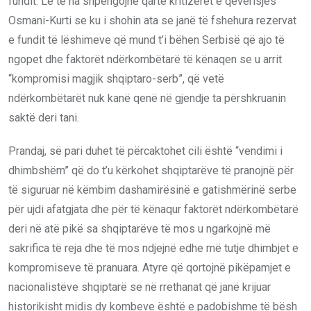
fundit. Le të na shpengojnë qartë kritizerët e qeverisjes
Osmani-Kurti se ku i shohin ata se janë të fshehura rezervat
e fundit të lëshimeve që mund t’i bëhen Serbisë që ajo të
ngopet dhe faktorët ndërkombëtarë të kënaqen se u arrit
“kompromisi magjik shqiptaro-serb”, që vetë
ndërkombëtarët nuk kanë qenë në gjendje ta përshkruanin
saktë deri tani.
Prandaj, së pari duhet të përcaktohet cili është “vendimi i
dhimbshëm” që do t’u kërkohet shqiptarëve të pranojnë për
të siguruar në këmbim dashamirësinë e gatishmërinë serbe
për ujdi afatgjata dhe për të kënaqur faktorët ndërkombëtarë
deri në atë pikë sa shqiptarëve të mos u ngarkojnë më
sakrifica të reja dhe të mos ndjejnë edhe më tutje dhimbjet e
kompromiseve të pranuara. Atyre që qortojnë pikëpamjet e
nacionalistëve shqiptarë se në rrethanat që janë krijuar
historikisht midis dy kombeve është e padobishme të bësh