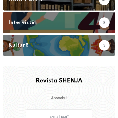
Intervistë
8
Kulturë
3
Revista SHENJA
Abonohu!