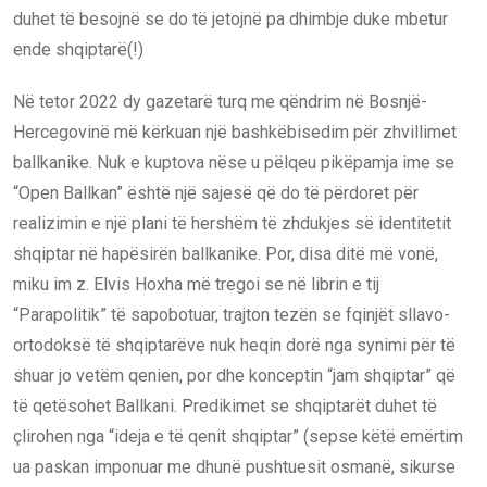
duhet të besojnë se do të jetojnë pa dhimbje duke mbetur
ende shqiptarë(!)
Në tetor 2022 dy gazetarë turq me qëndrim në Bosnjë-
Hercegovinë më kërkuan një bashkëbisedim për zhvillimet
ballkanike. Nuk e kuptova nëse u pëlqeu pikëpamja ime se
“Open Ballkan” është një sajesë që do të përdoret për
realizimin e një plani të hershëm të zhdukjes së identitetit
shqiptar në hapësirën ballkanike. Por, disa ditë më vonë,
miku im z. Elvis Hoxha më tregoi se në librin e tij
“Parapolitik” të sapobotuar, trajton tezën se fqinjët sllavo-
ortodoksë të shqiptarëve nuk heqin dorë nga synimi për të
shuar jo vetëm qenien, por dhe konceptin “jam shqiptar” që
të qetësohet Ballkani. Predikimet se shqiptarët duhet të
çlirohen nga “ideja e të qenit shqiptar” (sepse këtë emërtim
ua paskan imponuar me dhunë pushtuesit osmanë, sikurse