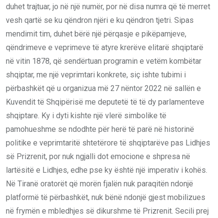
duhet trajtuar, jo në një numër, por në disa numra që të merret
vesh qartë se ku qëndron njëri e ku qëndron tjetri. Sipas
mendimit tim, duhet bërë një përqasje e pikëpamjeve,
qëndrimeve e veprimeve të atyre krerëve elitarë shqiptarë
në vitin 1878, që sendërtuan programin e vetëm kombëtar
shqiptar, me një veprimtari konkrete, siç ishte tubimi i
përbashkët që u organizua më 27 nëntor 2022 në sallën e
Kuvendit të Shqipërisë me deputetë të të dy parlamenteve
shqiptare. Ky i dyti kishte një vlerë simbolike të
pamohueshme se ndodhte për herë të parë në historinë
politike e veprimtaritë shtetërore të shqiptarëve pas Lidhjes
së Prizrenit, por nuk ngjalli dot emocione e shpresa në
lartësitë e Lidhjes, edhe pse ky është një imperativ i kohës.
Në Tiranë oratorët që morën fjalën nuk paraqitën ndonjë
platformë të përbashkët, nuk bënë ndonjë gjest mobilizues
në frymën e mbledhjes së dikurshme të Prizrenit. Secili prej