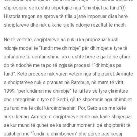
shpresojnë se kështu shpëtojnë nga “dhimbjet pa fund”(!)
Historia tregon se sprova të tilla u janë imponuar disa herë
shqiptarëve dhe nuk u kanë sjellë ndonjë rezultat të madh.
Në të vërtetë, shqiptarëve as nuk u ka propozuar kush
ndonjë model të “fundit me dhimbje” për dhimbjet e tyre të
pafundme të deritanishme, as u është bërë e qartë se çfarë
do të ndodhë me ta po të zgjasë procesi i “dhimbjes pa
fund”. Këto procese nuk varen vetëm nga shqiptarët. Armiqtë
e shqiptarëve nuk e pranuan në Rambuje, në mars të vitit
1999, “përfundimin me dhimbje” të luftës së tyre çlirimtare
dhe rintegrimin e tyre në Serbi, që të shpëtonin nga dhimbjet
pa fund me të cilat kërcënoheshin. Por, Serbia as me këtë
nuk u kënaq. Armiqtë e shqiptarëve ende nuk kanë shpjeguar
se kur mund të quhet se ka ardhur momenti që shqiptarët të
pajtohen me “fundin e dhimbshëm” dhe përse pas kësaj