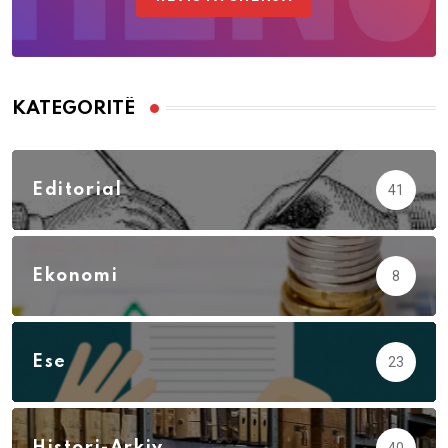
KATEGORITË
Editorial
41
Ekonomi
8
Ese
23
Histori-Arkiv
40