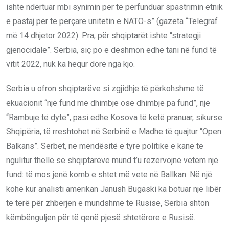
ishte ndërtuar mbi synimin për të përfunduar spastrimin etnik
e pastaj për të përçarë unitetin e NATO-s” (gazeta “Telegraf
më 14 dhjetor 2022). Pra, për shqiptarët ishte “strategji
gjenocidale”. Serbia, siç po e dëshmon edhe tani në fund të
vitit 2022, nuk ka hequr dorë nga kjo.
Serbia u ofron shqiptarëve si zgjidhje të përkohshme të
ekuacionit “një fund me dhimbje ose dhimbje pa fund”, një
“Rambuje të dytë”, pasi edhe Kosova të ketë pranuar, sikurse
Shqipëria, të rreshtohet në Serbinë e Madhe të quajtur “Open
Balkans”. Serbët, në mendësitë e tyre politike e kanë të
ngulitur thellë se shqiptarëve mund t’u rezervojnë vetëm një
fund: të mos jenë komb e shtet më vete në Ballkan. Në një
kohë kur analisti amerikan Janush Bugaski ka botuar një libër
të tërë për zhbërjen e mundshme të Rusisë, Serbia shton
këmbënguljen për të qenë pjesë shtetërore e Rusisë.