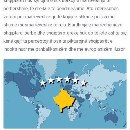
shqiptarët nuk synojnë e nuk kërkojnë marrëveshje të
përhershme, të drejta e të qëndrueshme. Ato interesohen
vetëm për marrëveshje që të krijojnë shkase për sa më
shumë mosmarrëveshje të reja. E ardhmja e marrëdhënieve
shqiptaro-serbe dhe shqiptaro-greke nuk do të jetë ashtu siç
kanë qejf ta perceptojnë ose ta pikturojnë shqiptarët e
indoktrinuar me panballkanizëm dhe me europianizëm iluzor.