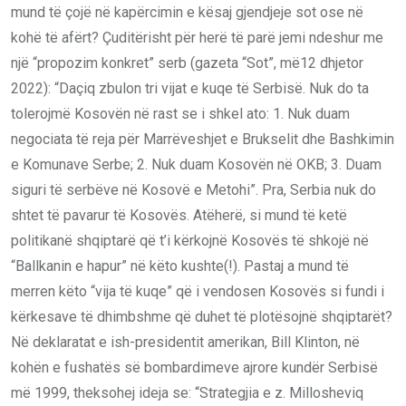
mund të çojë në kapërcimin e kësaj gjendjeje sot ose në
kohë të afërt? Çuditërisht për herë të parë jemi ndeshur me
një “propozim konkret” serb (gazeta “Sot”, më12 dhjetor
2022): “Daçiq zbulon tri vijat e kuqe të Serbisë. Nuk do ta
tolerojmë Kosovën në rast se i shkel ato: 1. Nuk duam
negociata të reja për Marrëveshjet e Brukselit dhe Bashkimin
e Komunave Serbe; 2. Nuk duam Kosovën në OKB; 3. Duam
siguri të serbëve në Kosovë e Metohi”. Pra, Serbia nuk do
shtet të pavarur të Kosovës. Atëherë, si mund të ketë
politikanë shqiptarë që t’i kërkojnë Kosovës të shkojë në
“Ballkanin e hapur” në këto kushte(!). Pastaj a mund të
merren këto “vija të kuqe” që i vendosen Kosovës si fundi i
kërkesave të dhimbshme që duhet të plotësojnë shqiptarët?
Në deklaratat e ish-presidentit amerikan, Bill Klinton, në
kohën e fushatës së bombardimeve ajrore kundër Serbisë
më 1999, theksohej ideja se: “Strategjia e z. Millosheviq