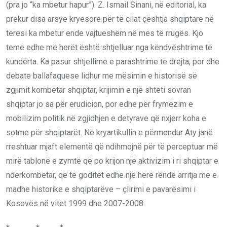
(pra jo “ka mbetur hapur”). Z. Ismail Sinani, në editorial, ka
prekur disa arsye kryesore për të cilat çështja shqiptare në
tërësi ka mbetur ende vajtueshëm në mes të rrugës. Kjo
temë edhe më herët është shtjelluar nga këndvështrime të
kundërta. Ka pasur shtjellime e parashtrime të drejta, por dhe
debate ballafaquese lidhur me mësimin e historisë së
zgjimit kombëtar shqiptar, krijimin e një shteti sovran
shqiptar jo sa për erudicion, por edhe për frymëzim e
mobilizim politik në zgjidhjen e detyrave që nxjerr koha e
sotme për shqiptarët. Në kryartikullin e përmendur Aty janë
rreshtuar mjaft elementë që ndihmojnë për të perceptuar më
mirë tablonë e zymtë që po krijon një aktivizim i ri shqiptar e
ndërkombëtar, që të goditet edhe një herë rëndë arritja më e
madhe historike e shqiptarëve – çlirimi e pavarësimi i
Kosovës në vitet 1999 dhe 2007-2008.