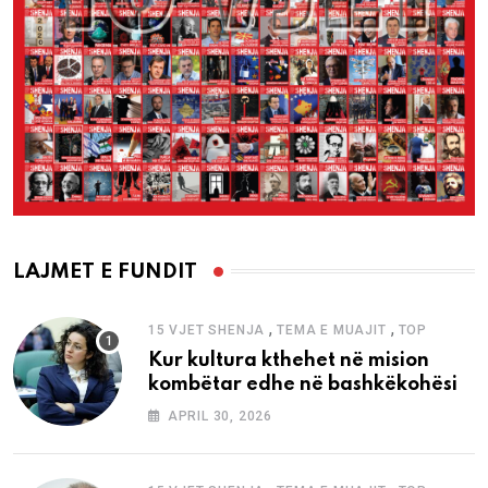
LAJMET E FUNDIT
,
,
15 VJET SHENJA
TEMA E MUAJIT
TOP
Kur kultura kthehet në mision
kombëtar edhe në bashkëkohësi
APRIL 30, 2026