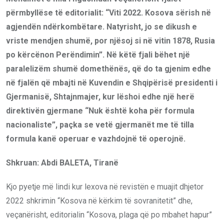
përmbyllëse të editorialit: “Viti 2022. Kosova sërish në
agjendën ndërkombëtare. Natyrisht, jo se dikush e
vriste mendjen shumë, por njësoj si në vitin 1878, Rusia
po kërcënon Perëndimin”. Në këtë fjali bëhet një
paralelizëm shumë domethënës, që do ta gjenim edhe
në fjalën që mbajti në Kuvendin e Shqipërisë presidenti i
Gjermanisë, Shtajnmajer, kur lëshoi edhe një herë
direktivën gjermane “Nuk është koha për formula
nacionaliste”, paçka se vetë gjermanët me të tilla
formula kanë operuar e vazhdojnë të operojnë.
Shkruan: Abdi BALETA, Tiranë
Kjo pyetje më lindi kur lexova në revistën e muajit dhjetor
2022 shkrimin “Kosova në kërkim të sovranitetit” dhe,
veçanërisht, editorialin “Kosova, plaga që po mbahet hapur”