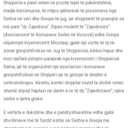
Shqipëria e panë veten në pozitë tejet të pakëndshme,
madje kërcënuese, të rritjes njëherësh të presioneve nga
Serbia në veri dhe Greqia në jug, që shqiptarët të pranojnë sa
më parë “dy Zajednica”. Sipas modelit të “Zajednicës”
(Asociacionit të Komunave Serbe në Kosovë) edhe Greqia
nëpërmjet kryeministrit Micotaqi, gjatë një vizite të tij në
zonat greqishtfolëse në Jug të Shqipërisë, kërkoi hapur dhe
mori njëfarë pëlqimi paraprak nga kryeministri i Shqipërisë
Rama, që të organizohet një asociacion i komunave
greqishtfolëse në Shqipëri që të gëzojë të drejtën e
vetëvendosjes. Kështu, kombi shqiptar mund ta shohë veten
shumë shpejt haptazi në darën e re të dy “Zajednicave”, njëra
serbe e tjetra greke.
E vërteta e dukshme dhe e pandryshueshme edhe gjatë
zhvillimeve më të fundit është se Serbia e Greqia me