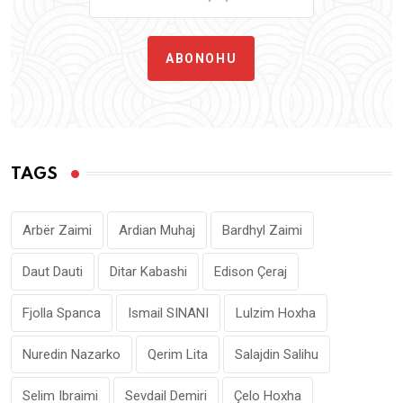
ABONOHU
TAGS
Arbër Zaimi
Ardian Muhaj
Bardhyl Zaimi
Daut Dauti
Ditar Kabashi
Edison Çeraj
Fjolla Spanca
Ismail SINANI
Lulzim Hoxha
Nuredin Nazarko
Qerim Lita
Salajdin Salihu
Selim Ibraimi
Sevdail Demiri
Çelo Hoxha