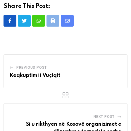
Share This Post:
Whatsapp
Print
Share
via
Email
PREVIOUS POST
Keqkuptimi i Vuçiqit
NEXT POST
Si u rikthyen në Kosovë organizimet e