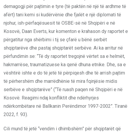
demagogji për pajtimin e tyre (të paktën në një të ardhme të
afërt) tani kemi si kudërvënie dhe fjalët e një diplomati të
njohur, ish-përfaqësuesit të OSBE-së në Shqipëri e në
Kosovë, Daan Everts, kur komenton e krahason dy raportet e
përgatitur nga shërbimi i tij se çfarë u bënë serbët
shqiptarëve dhe pastaj shqiptarët serbëve. Ai ka arritur në
përfundimin se: “Të dy raportet tregojnë vërtet sa e helmët,
hakmarrëse, traumatizuese ka qenë dhuna etnike. Dhe, sa e
vështirë ishte e do të jetë të përpiqesh dhe të arrish pajtim
të përhershëm dhe marrëdhënie të mira fqinjësie midis
serbëve e shqiptarëve” (“Të ruash paqen në Shqipëri e në
Kosovë. Reagimi ndaj konfliktit dhe ndërhyrjes
ndërkombëtare në Ballkanin Perëndimor 1997-2002”. Tiranë
2022, f. 93).
Cili mund të jetë “vendim i dhimbshëm” për shqiptarët që