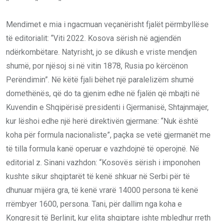
* * *
Mendimet e mia i ngacmuan veçanërisht fjalët përmbyllëse
të editorialit: “Viti 2022. Kosova sërish në agjendën
ndërkombëtare. Natyrisht, jo se dikush e vriste mendjen
shumë, por njësoj si në vitin 1878, Rusia po kërcënon
Perëndimin”. Në këtë fjali bëhet një paralelizëm shumë
domethënës, që do ta gjenim edhe në fjalën që mbajti në
Kuvendin e Shqipërisë presidenti i Gjermanisë, Shtajnmajer,
kur lëshoi edhe një herë direktivën gjermane: “Nuk është
koha për formula nacionaliste”, paçka se vetë gjermanët me
të tilla formula kanë operuar e vazhdojnë të operojnë. Në
editorial z. Sinani vazhdon: “Kosovës sërish i imponohen
kushte sikur shqiptarët të kenë shkuar në Serbi për të
dhunuar mijëra gra, të kenë vrarë 14000 persona të kenë
rrëmbyer 1600, persona. Tani, për dallim nga koha e
Kongresit të Berlinit, kur elita shqiptare ishte mbledhur rreth