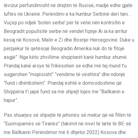
lëvizur përfundimisht në drejtim të Rusisë, madje edhe gjatë
luftës në Ukrainë. Perëndimi e ka humbur Serbinë deri tani…
Vuçiqi po ndjek ‘botën serbe’ për të vënë nën kontrollin e
Beogradit popullsitë serbe në vendet fqinje Ai ia ka arritur
kësaj në Kosovë, Malin e Zi dhe Bosnje-Hercegovinë. Duke u
përpjekur të qetësojë Beogradin Amerika nuk do të fitojë
asgjë”. Nga këto zhvillime shqiptarët kanë humbur shumë.
Prandaj kanë arsye të frikësohen se edhe më tej mund t’u
sugjerohen “miqësisht” “vendime të vështira” dhe ndonjë
“fund i dhimbshëm”. Prandaj është e domosdoshme që
Shqipëria t’i japë fund sa më shpejt lojës me “Ballkanin e
hapur”.
Pas shuarjes së shpejtë të jehonës së mekur që në fillim të
“Euorropamës së Tiranës” (takimit në nivel të lartë të BE-së
me Ballkanin Perëndimor më 6 dhjetor 2022) Kosova dhe