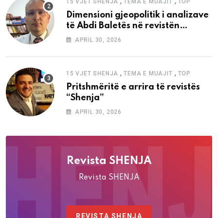
,
,
15 VJET SHENJA
TEMA E MUAJIT
TOP
Dimensioni gjeopolitik i analizave
të Abdi Baletës në revistën
“Shenja”
APRIL 30, 2026
,
,
15 VJET SHENJA
TEMA E MUAJIT
TOP
Pritshmëritë e arrira të revistës
“Shenja”
APRIL 30, 2026
Revista SHENJA
Revista SHENJA
REVISTA SHENJA