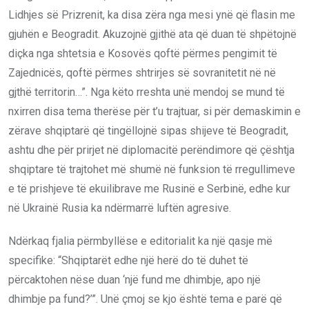
Lidhjes së Prizrenit, ka disa zëra nga mesi ynë që flasin me
gjuhën e Beogradit. Akuzojnë gjithë ata që duan të shpëtojnë
diçka nga shtetsia e Kosovës qoftë përmes pengimit të
Zajednicës, qoftë përmes shtrirjes së sovranitetit në në
gjthë territorin…”. Nga këto rreshta unë mendoj se mund të
nxirren disa tema therëse për t’u trajtuar, si për demaskimin e
zërave shqiptarë që tingëllojnë sipas shijeve të Beogradit,
ashtu dhe për prirjet në diplomacitë perëndimore që çështja
shqiptare të trajtohet më shumë në funksion të rregullimeve
e të prishjeve të ekuilibrave me Rusinë e Serbinë, edhe kur
në Ukrainë Rusia ka ndërmarrë luftën agresive.
Ndërkaq fjalia përmbyllëse e editorialit ka një qasje më
specifike: “Shqiptarët edhe një herë do të duhet të
përcaktohen nëse duan ‘një fund me dhimbje, apo një
dhimbje pa fund?’”. Unë çmoj se kjo është tema e parë që