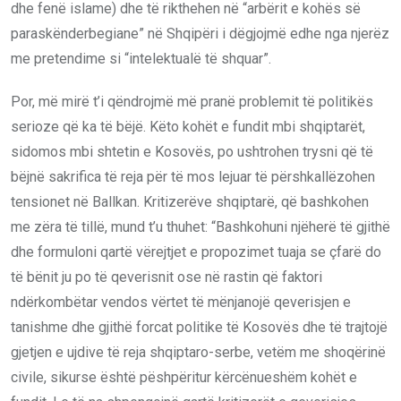
dhe fenë islame) dhe të rikthehen në “arbërit e kohës së
paraskënderbegiane” në Shqipëri i dëgjojmë edhe nga njerëz
me pretendime si “intelektualë të shquar”.
Por, më mirë t’i qëndrojmë më pranë problemit të politikës
serioze që ka të bëjë. Këto kohët e fundit mbi shqiptarët,
sidomos mbi shtetin e Kosovës, po ushtrohen trysni që të
bëjnë sakrifica të reja për të mos lejuar të përshkallëzohen
tensionet në Ballkan. Kritizerëve shqiptarë, që bashkohen
me zëra të tillë, mund t’u thuhet: “Bashkohuni njëherë të gjithë
dhe formuloni qartë vërejtjet e propozimet tuaja se çfarë do
të bënit ju po të qeverisnit ose në rastin që faktori
ndërkombëtar vendos vërtet të mënjanojë qeverisjen e
tanishme dhe gjithë forcat politike të Kosovës dhe të trajtojë
gjetjen e ujdive të reja shqiptaro-serbe, vetëm me shoqërinë
civile, sikurse është pëshpëritur kërcënueshëm kohët e