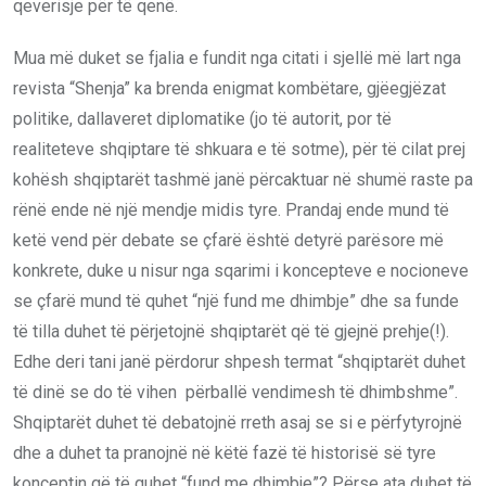
qeverisje për të qenë.
Mua më duket se fjalia e fundit nga citati i sjellë më lart nga
revista “Shenja” ka brenda enigmat kombëtare, gjëegjëzat
politike, dallaveret diplomatike (jo të autorit, por të
realiteteve shqiptare të shkuara e të sotme), për të cilat prej
kohësh shqiptarët tashmë janë përcaktuar në shumë raste pa
rënë ende në një mendje midis tyre. Prandaj ende mund të
ketë vend për debate se çfarë është detyrë parësore më
konkrete, duke u nisur nga sqarimi i koncepteve e nocioneve
se çfarë mund të quhet “një fund me dhimbje” dhe sa funde
të tilla duhet të përjetojnë shqiptarët që të gjejnë prehje(!).
Edhe deri tani janë përdorur shpesh termat “shqiptarët duhet
të dinë se do të vihen përballë vendimesh të dhimbshme”.
Shqiptarët duhet të debatojnë rreth asaj se si e përfytyrojnë
dhe a duhet ta pranojnë në këtë fazë të historisë së tyre
konceptin që të quhet “fund me dhimbje”? Përse ata duhet të