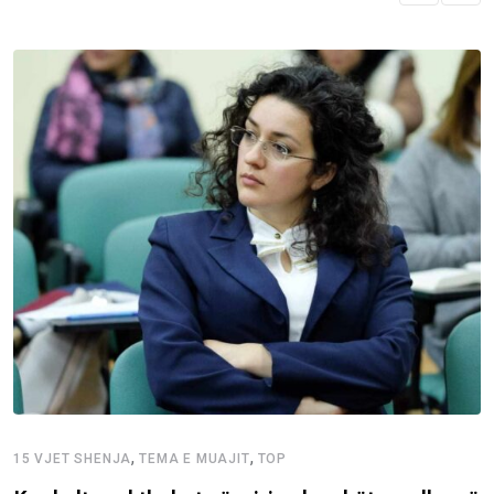
,
,
15 VJET SHENJA
TEMA E MUAJIT
TOP