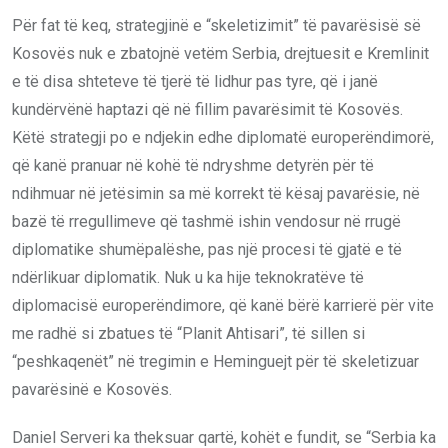
Për fat të keq, strategjinë e “skeletizimit” të pavarësisë së
Kosovës nuk e zbatojnë vetëm Serbia, drejtuesit e Kremlinit
e të disa shteteve të tjerë të lidhur pas tyre, që i janë
kundërvënë haptazi që në fillim pavarësimit të Kosovës.
Këtë strategji po e ndjekin edhe diplomatë europerëndimorë,
që kanë pranuar në kohë të ndryshme detyrën për të
ndihmuar në jetësimin sa më korrekt të kësaj pavarësie, në
bazë të rregullimeve që tashmë ishin vendosur në rrugë
diplomatike shumëpalëshe, pas një procesi të gjatë e të
ndërlikuar diplomatik. Nuk u ka hije teknokratëve të
diplomacisë europerëndimore, që kanë bërë karrierë për vite
me radhë si zbatues të “Planit Ahtisari”, të sillen si
“peshkaqenët” në tregimin e Heminguejt për të skeletizuar
pavarësinë e Kosovës.
Daniel Serveri ka theksuar qartë, kohët e fundit, se “Serbia ka