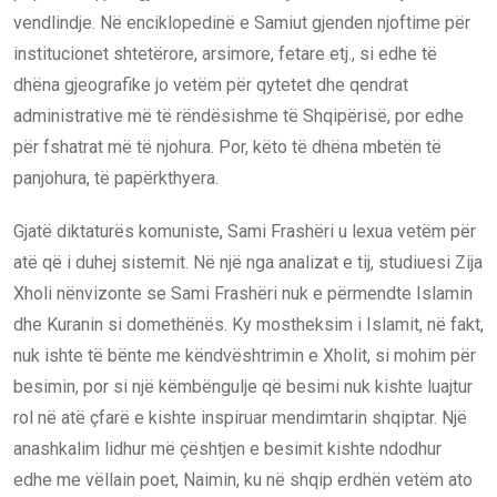
vendlindje. Në enciklopedinë e Samiut gjenden njoftime për
institucionet shtetërore, arsimore, fetare etj., si edhe të
dhëna gjeografike jo vetëm për qytetet dhe qendrat
administrative më të rëndësishme të Shqipërisë, por edhe
për fshatrat më të njohura. Por, këto të dhëna mbetën të
panjohura, të papërkthyera.
Gjatë diktaturës komuniste, Sami Frashëri u lexua vetëm për
atë që i duhej sistemit. Në një nga analizat e tij, studiuesi Zija
Xholi nënvizonte se Sami Frashëri nuk e përmendte Islamin
dhe Kuranin si domethënës. Ky mostheksim i Islamit, në fakt,
nuk ishte të bënte me këndvështrimin e Xholit, si mohim për
besimin, por si një këmbëngulje që besimi nuk kishte luajtur
rol në atë çfarë e kishte inspiruar mendimtarin shqiptar. Një
anashkalim lidhur më çështjen e besimit kishte ndodhur
edhe me vëllain poet, Naimin, ku në shqip erdhën vetëm ato