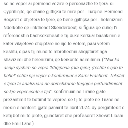
se në vepër ai përmend vezirë e personazhe të tjera, si
Qyprillinjtë, që dhanë gjithçka të mirë për… Turqinë. Përmend
Boçarët e dhjetëra të tjerë, që bënë gjithçka për… helenizmin.
Ndërkohë që i rikthehet Skënderbeut, si figura që duhej t’i
referoheshin bashkëkohësit e tij, duke kërkuar bashkimin e
katër vilajeteve shqiptare në një të vetëm, pasi vetëm
kështu, sipas tij, mund të mbroheshin shqiptarët nga
sllavizimi dhe helenizimi, që kërkonte asimilimin. (
“Nuk ka
asnjë dyshim se vepra ‘Shqipëria ç’ka qenë, ç’është e çdo të
bëhet’ është një vepër e konfirmuar e Sami Frashërit. Tekstet
e tjera të analizuara në dorëshkrime tregojnë përfundimisht
se kjo vepër është e tija
”, konfirmuan në Tiranë gjatë
prezantimit të botimit të veprës së tij të plotë në Tiranë në
mesin e nëntorit, gjatë panairit të librit 2024, dy përgatitësit e
këtij botimi të plotë, gjuhëtarët dhe profesorët Xhevat Lloshi
dhe Emil Lahe.)