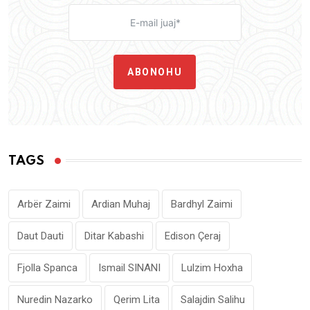
ABONOHU
TAGS
Arbër Zaimi
Ardian Muhaj
Bardhyl Zaimi
Daut Dauti
Ditar Kabashi
Edison Çeraj
Fjolla Spanca
Ismail SINANI
Lulzim Hoxha
Nuredin Nazarko
Qerim Lita
Salajdin Salihu