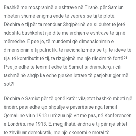
Bashkë me mospraninë e eshtrave në Tiranë, për Samiun
mbeten shumë enigma ende të veprës së tij të plotë.
Dëshira e tij për ta menduar Shqipërinë se si duhet të jetë
ndoshta bashkohet një ditë me ardhjen e eshtrave të tij në
mëmëdhe. E pse jo, të mundemi që dimensionimin e
dimensionin e tij patriotik, të nacionalizmës së tij, të ideve të
tija, të kontributit të tij, ta rizgjojmë me një rilexim të fortë?!
Pse jo edhe të leximit edhe të Samiut si dramaturg, i cili
tashmë në shqip ka edhe pjesën letrare të panjohur gjer më
sot?!
Dëshira e Samiut për të qenë katër vilajetet bashkë mbeti një
ëndërr, pasi edhe ajo shpallje e pavarësisë nga Ismail
Qemali në vitin 1913 u rrëzua një vit më pas, në Konferencën
e Londrës, më 1913. E, megjithatë, ëndrra e tij për një shtet
të zhvilluar demokratik, me një ekonomi e moral të