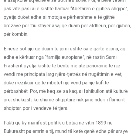
e asaj kohe aq edhe e së sotmes sonë. Por, e bërë vetëm
pak vite pasi ai e kishte hartuar “Abetaren e gjuhës shqipe”,
pyetja duket edhe si motoja e përhershme e të gjithë
brezave për t’iu kthyer asaj që duam për atdheun, për gjuhën,
për kombin.
E nëse sot ajo që duam të jemi është sa e qartë e jona, aq
edhe e kërkuar nga “familja europiane”, në rastin Sami
Frashërit pyetja kishte të bënte me atë panoramë të një
vendi me principata larg njëra-tjetrës në rrugëtimin e vet,
duke rrezikuar që të mbetet një vend pa një kufi të
përbashkët. Por, më keq se sa kaq, ai fshikullon atë kulturë
prej shekujsh, ku shumë shqiptarë nuk janë nderi i flamurit
shqiptar, por i vendeve të tjera.
Fakti që ky manifest politik u botua në vitin 1899 në
Bukuresht pa emrin e tij, mund të ketë qenë edhe për arsye