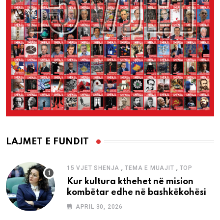
LAJMET E FUNDIT
,
,
15 VJET SHENJA
TEMA E MUAJIT
TOP
Kur kultura kthehet në mision
kombëtar edhe në bashkëkohësi
APRIL 30, 2026