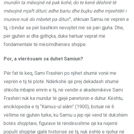
mundin ta mësojnë në pak kohë, do te kenë dëshirë të
mësojnë mjaft dituri; edhe bariu dhe bujku edhe mjeshtëri i
mureve nuk do mbetet pa dituri
”, shkruan Samiu në veprën e
tij, i bindur se për bashkim nevojitet më së pari gjuha. Dhe,
për gjuhën ai dha gjithçka, duke hartuar veprat më
fondamentale të mësimdhënies shqipe.
Por, a vlerësuam sa duhet Samiun?
Për fat të keq, Sami Frashëri po njihet shumë vonë me
veprën e tij të plotë. Ndërkohë që prej dekadash shumë
shkolla mbajnë emrin e tij, në vendin e akademikëve Sami
Frashëri nuk ka mundur të gjejë panetonin e duhur. Kështu,
enciklopedia e tij “Kamus-ul alâm” (1900), botuar në 6
vëllime në gjuhën turke, ku Samiu u jep një vend të dukshëm
botës shqiptare, figurave të rëndësishme që ka nxjerrë
populli shqiptar gjatë historisë së tij, nuk është e njohur në