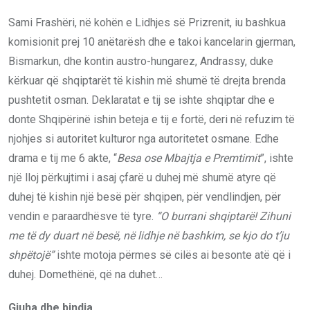
Sami Frashëri, në kohën e Lidhjes së Prizrenit, iu bashkua
komisionit prej 10 anëtarësh dhe e takoi kancelarin gjerman,
Bismarkun, dhe kontin austro-hungarez, Andrassy, duke
kërkuar që shqiptarët të kishin më shumë të drejta brenda
pushtetit osman. Deklaratat e tij se ishte shqiptar dhe e
donte Shqipërinë ishin beteja e tij e fortë, deri në refuzim të
njohjes si autoritet kulturor nga autoritetet osmane. Edhe
drama e tij me 6 akte, “
Besa ose Mbajtja e Premtimit
”, ishte
një lloj përkujtimi i asaj çfarë u duhej më shumë atyre që
duhej të kishin një besë për shqipen, për vendlindjen, për
vendin e paraardhësve të tyre.
“O burrani shqiptarë! Zihuni
me të dy duart në besë, në lidhje në bashkim, se kjo do t’ju
shpëtojë”
ishte motoja përmes së cilës ai besonte atë që i
duhej. Domethënë, që na duhet…
Gjuha dhe bindja