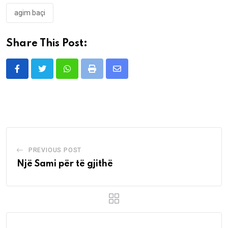
agim baçi
Share This Post:
Whatsapp
Print
Share
via
Email
PREVIOUS POST
Një Sami për të gjithë