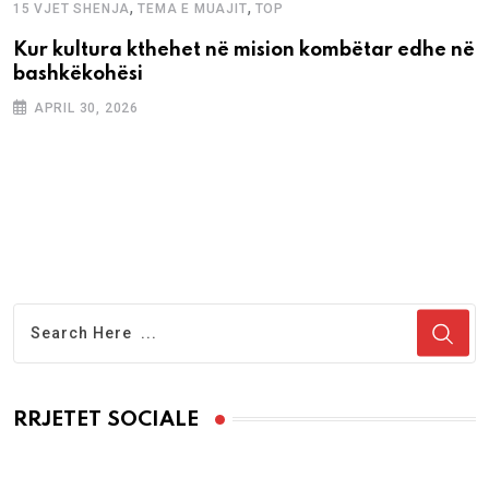
,
,
15 VJET SHENJA
TEMA E MUAJIT
TOP
Kur kultura kthehet në mision kombëtar edhe në
bashkëkohësi
APRIL 30, 2026
RRJETET SOCIALE