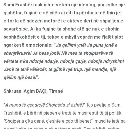
Sami Frashëri nuk ishte vetëm një ideolog, por edhe një
gjuhëtar, fuqinë e së cilës ai diti ta përdorte në thirrjet
e forta që ndezën motorët e akteve deri në shpalljen e
pavarësisë. Ai ka fuqinë ta shohë atë që nuk e shohin
bashkëkohësit e tij, teksa e mbyll veprën me fjalët plot
ngarkesë emocionale: “
Ja qëllimi ynë! Ja puna jonë e
shenjtëruarë! Ja besa jonë! Në mes të shqiptarëve të
vërtetë s’ka ndonjë ndarje, ndonjë çarje, ndonjë ndryshim!
Janë të tërë vëllezër, të gjithë një trup, një mendje, një
qëllim një besë!
”.
Shkruan: Agim BAÇI, Tiranë
“
A mund të qëndrojë Shqipëria si është?
” Kjo pyetje e Sami
Frashërit, e bërë në pjesën e tretë të manifestit të tij politik
“Shqipëria ç’ka qenë, ç’është e çdo të bëhet”, mund të jetë sa