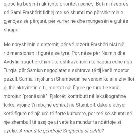
pjesë ku besimi nuk ishte prioritet i punës. Botimi i veprës
së Sami Frashërit lidhej me së shumti me përshkrimin e
gjendjes së përçarë, për varfërinë dhe mungesën e gjuhës
shqipe.
Me ndryshimin e sistemit, për vëllezërit Frashëri nisi një
ridimensionim i figurës së tyre. Por, nëse për Naimin dhe
Avdylin rrugët e kthimit të eshtrave ishin të hapura edhe nga
Turqia, për Samiun negociatat e eshtrave të tij kanë mbetur
pezull. Samiu, i njohur si Shemsedin në vendin ku ai e zhvilloi
gjithë aktivitetin e tij, mbetet një figurë që turqit e kanë
mbrojtur “pronësinë”. Fjalorët, kontributi në leksikografinë
turke, vijojnë t’i mbajnë eshtrat në Stamboll, duke e kthyer
këtë figurë në një urë të fortë kulturore, por më së shumti në
një shembull të asaj që ai vetë ka mundur ta ndërtojë si
pyetje:
A mund të qëndrojë Shqipëria si është?