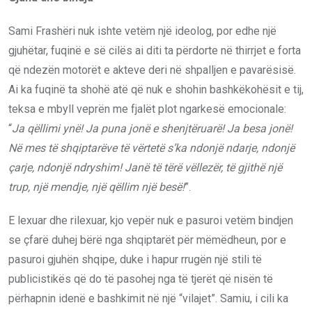
Sami Frashëri nuk ishte vetëm një ideolog, por edhe një
gjuhëtar, fuqinë e së cilës ai diti ta përdorte në thirrjet e forta
që ndezën motorët e akteve deri në shpalljen e pavarësisë.
Ai ka fuqinë ta shohë atë që nuk e shohin bashkëkohësit e tij,
teksa e mbyll veprën me fjalët plot ngarkesë emocionale:
“
Ja qëllimi ynë! Ja puna jonë e shenjtëruarë! Ja besa jonë!
Në mes të shqiptarëve të vërtetë s’ka ndonjë ndarje, ndonjë
çarje, ndonjë ndryshim! Janë të tërë vëllezër, të gjithë një
trup, një mendje, një qëllim një besë!
”.
E lexuar dhe rilexuar, kjo vepër nuk e pasuroi vetëm bindjen
se çfarë duhej bërë nga shqiptarët për mëmëdheun, por e
pasuroi gjuhën shqipe, duke i hapur rrugën një stili të
publicistikës që do të pasohej nga të tjerët që nisën të
përhapnin idenë e bashkimit në një “vilajet”. Samiu, i cili ka