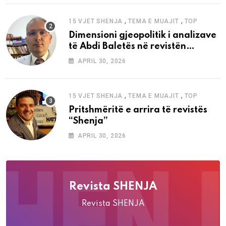
,
,
15 VJET SHENJA
TEMA E MUAJIT
TOP
Dimensioni gjeopolitik i analizave
të Abdi Baletës në revistën
“Shenja”
APRIL 30, 2026
,
,
15 VJET SHENJA
TEMA E MUAJIT
TOP
Pritshmëritë e arrira të revistës
“Shenja”
APRIL 30, 2026
Revista SHENJA
Revista SHENJA