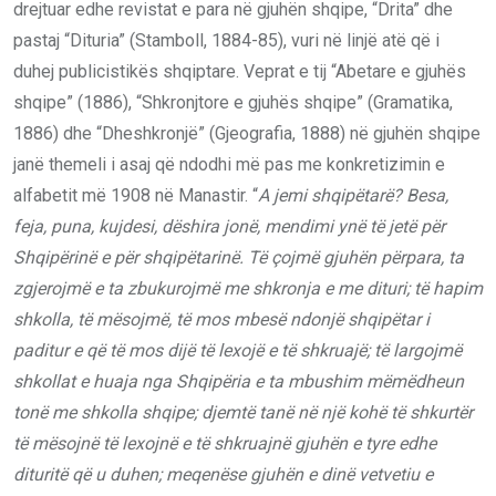
drejtuar edhe revistat e para në gjuhën shqipe, “Drita” dhe
pastaj “Dituria” (Stamboll, 1884-85), vuri në linjë atë që i
duhej publicistikës shqiptare. Veprat e tij “Abetare e gjuhës
shqipe” (1886), “Shkronjtore e gjuhës shqipe” (Gramatika,
1886) dhe “Dheshkronjë” (Gjeografia, 1888) në gjuhën shqipe
janë themeli i asaj që ndodhi më pas me konkretizimin e
alfabetit më 1908 në Manastir. “
A jemi shqipëtarë? Besa,
feja, puna, kujdesi, dëshira jonë, mendimi ynë të jetë për
Shqipërinë e për shqipëtarinë. Të çojmë gjuhën përpara, ta
zgjerojmë e ta zbukurojmë me shkronja e me dituri; të hapim
shkolla, të mësojmë, të mos mbesë ndonjë shqipëtar i
paditur e që të mos dijë të lexojë e të shkruajë; të largojmë
shkollat e huaja nga Shqipëria e ta mbushim mëmëdheun
tonë me shkolla shqipe; djemtë tanë në një kohë të shkurtër
të mësojnë të lexojnë e të shkruajnë gjuhën e tyre edhe
dituritë që u duhen; meqenëse gjuhën e dinë vetvetiu e