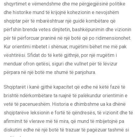
shqyrtimet e vëmendshme dhe me përgjegjësinë politike
dhe historike mund të krijojnë kohezionin e nevojshëm
shqiptar për të mbarështruar një guidë kombëtare që
përfshin brenda vetes dinjitetin, bashkëpunimin dhe vizionin
për të përforcuar praninë në një botë që po ridimensionohet.
Kur orientimi mbetet i shënuar, rrugëtimi bëhet me më pak
vështirësi. Sfidat do të ketë gjithnjë, por një rrugëtim i
menduar ofron qetësi, siguri dhe vullnet për të lëvizur
përpara në një botë me shumë të panjohura.
Shqiptarët i kanë gjithë kapacitet që edhe në këtë fazë të
brishtë ndërkombëtare ta ruajnë të palëkundur orientimin e
vetë të pacenueshëm. Historia e dhimbshme ua ka dhënë
shqiptarëve leksionin e fortë të qëndresës, të vizionit dhe të
afirmimit të vlerave më të mira, që mund të mbijetojnë pa
diskutim edhe në një botë të trazuar të pagëzuar tashmë si