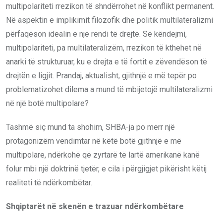
multipolariteti rrezikon të shndërrohet në konflikt permanent.
Në aspektin e implikimit filozofik dhe politik multilateralizmi
përfaqëson idealin e një rendi të drejtë. Së këndejmi,
multipolariteti, pa multilateralizëm, rrezikon të kthehet në
anarki të strukturuar, ku e drejta e të fortit e zëvendëson të
drejtën e ligjit. Prandaj, aktualisht, gjithnjë e më tepër po
problematizohet dilema a mund të mbijetojë multilateralizmi
në një botë multipolare?
Tashmë siç mund ta shohim, SHBA-ja po merr një
protagonizëm vendimtar në këtë botë gjithnjë e më
multipolare, ndërkohë që zyrtarë të lartë amerikanë kanë
folur mbi një doktrinë tjetër, e cila i përgjigjet pikërisht këtij
realiteti të ndërkombëtar.
Shqiptarët në skenën e trazuar ndërkombëtare