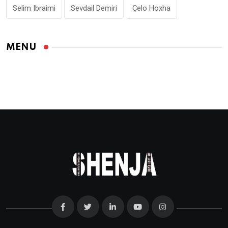
Selim Ibraimi
Sevdail Demiri
Çelo Hoxha
MENU