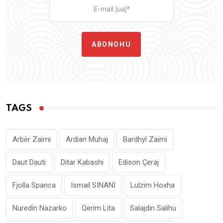
ABONOHU
TAGS
Arbër Zaimi
Ardian Muhaj
Bardhyl Zaimi
Daut Dauti
Ditar Kabashi
Edison Çeraj
Fjolla Spanca
Ismail SINANI
Lulzim Hoxha
Nuredin Nazarko
Qerim Lita
Salajdin Salihu