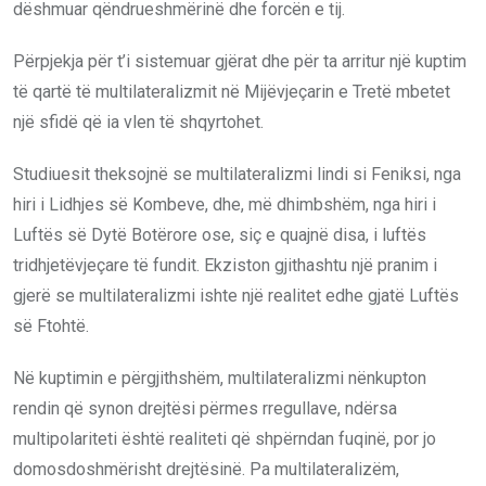
dëshmuar qëndrueshmërinë dhe forcën e tij.
Përpjekja për t’i sistemuar gjërat dhe për ta arritur një kuptim
të qartë të multilateralizmit në Mijëvjeçarin e Tretë mbetet
një sfidë që ia vlen të shqyrtohet.
Studiuesit theksojnë se multilateralizmi lindi si Feniksi, nga
hiri i Lidhjes së Kombeve, dhe, më dhimbshëm, nga hiri i
Luftës së Dytë Botërore ose, siç e quajnë disa, i luftës
tridhjetëvjeçare të fundit. Ekziston gjithashtu një pranim i
gjerë se multilateralizmi ishte një realitet edhe gjatë Luftës
së Ftohtë.
Në kuptimin e përgjithshëm, multilateralizmi nënkupton
rendin që synon drejtësi përmes rregullave, ndërsa
multipolariteti është realiteti që shpërndan fuqinë, por jo
domosdoshmërisht drejtësinë. Pa multilateralizëm,