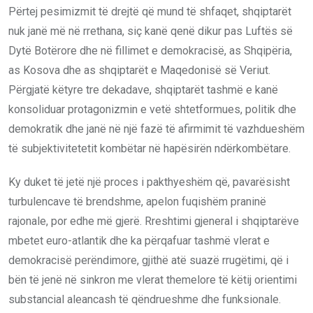
Përtej pesimizmit të drejtë që mund të shfaqet, shqiptarët
nuk janë më në rrethana, siç kanë qenë dikur pas Luftës së
Dytë Botërore dhe në fillimet e demokracisë, as Shqipëria,
as Kosova dhe as shqiptarët e Maqedonisë së Veriut.
Përgjatë këtyre tre dekadave, shqiptarët tashmë e kanë
konsoliduar protagonizmin e vetë shtetformues, politik dhe
demokratik dhe janë në një fazë të afirmimit të vazhdueshëm
të subjektivitetetit kombëtar në hapësirën ndërkombëtare.
Ky duket të jetë një proces i pakthyeshëm që, pavarësisht
turbulencave të brendshme, apelon fuqishëm praninë
rajonale, por edhe më gjerë. Rreshtimi gjeneral i shqiptarëve
mbetet euro-atlantik dhe ka përqafuar tashmë vlerat e
demokracisë perëndimore, gjithë atë suazë rrugëtimi, që i
bën të jenë në sinkron me vlerat themelore të këtij orientimi
substancial aleancash të qëndrueshme dhe funksionale.