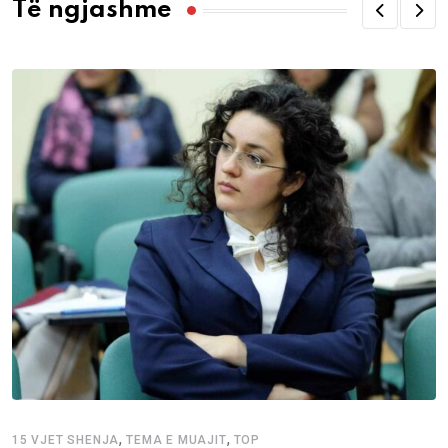
Të ngjashme
,
,
15 VJET SHENJA
TEMA E MUAJIT
TOP