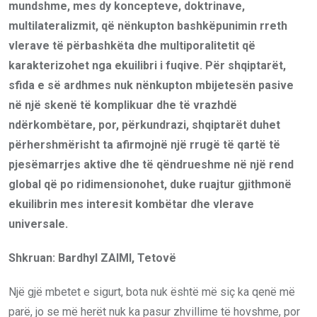
mundshme, mes dy koncepteve, doktrinave,
multilateralizmit, që nënkupton bashkëpunimin rreth
vlerave të përbashkëta dhe multiporalitetit që
karakterizohet nga ekuilibri i fuqive. Për shqiptarët,
sfida e së ardhmes nuk nënkupton mbijetesën pasive
në një skenë të komplikuar dhe të vrazhdë
ndërkombëtare, por, përkundrazi, shqiptarët duhet
përhershmërisht ta afirmojnë një rrugë të qartë të
pjesëmarrjes aktive dhe të qëndrueshme në një rend
global që po ridimensionohet, duke ruajtur gjithmonë
ekuilibrin mes interesit kombëtar dhe vlerave
universale.
Shkruan: Bardhyl ZAIMI, Tetovë
Një gjë mbetet e sigurt, bota nuk është më siç ka qenë më
parë, jo se më herët nuk ka pasur zhvillime të hovshme, por