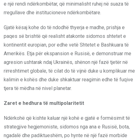
e një rendi ndërkombëtar, që minimalisht ruhej në suaza të
rregullave dhe institucioneve ndërkombëtare.
Gjatë kësaj kohe do të ndodhë thyerja e madhe, prishja e
paqes së brishtë që realisht atakonte sidomos shtetet e
kontinentit europian, por edhe vetë Shtetet e Bashkuara të
Amerikës. Etja për ekspansion e Rusisë, e demonstruar me
agresion ushtarak ndaj Ukrainës, shënon një fazë tjetër në
rirreshtimet globale, të cilat do të vijnë duke u komplikuar me
kalimin e kohës dhe duke shkaktuar reagimin edhe të fuqive
tjera të mëdha në nivel planetar.
Zaret e hedhura të multipolaritetit
Ndërkohë që kishte kaluar një kohë e gjatë e formësimit të
strategjive hegjemoniste, sidomos nga ana e Rusisë, bota,
ngadalë dhe padiktueshëm, po hynte në një fazë morbide