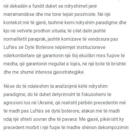
në dekadën e fundit duket se ndryshimet janë
marramendëse dhe me tone tepër pesimiste. Në një
kontekst më të gjerë, tashmë kemi ndryshim paradigme dhe
kjo në vetvete prodhon situata, të cilat dalin jashtë
normalitetit paraprak, jashtë kornizave të vendosura pas
Luftës së Dytë Botërore nëpërmjet institucioneve
ndërkombëtare që garantonin një lloj ekuilibri mes fuqive të
mëdha, që garantonin rregullat e lojës, në një botë të brishtë
dhe me shumë interesa gjeostrategjike.
Nëse do të ndaleshim ta analizojmë këtë ndryshim
paradigme, do të duhet detyrimisht të fokusohemi te
agresioni rus në Ukrainë, që realisht përbën precedentin më
të madh pas Luftës së dytë botërore, atakun më të madh
ndaj një shteti sovran dhe të pavarur. Me gjasë, pikërisht ky
precedent morbit i një fuqie të madhe shënon dekompozimin