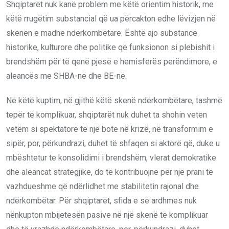
Shqiptarët nuk kanë problem me këtë orientim historik, me
këtë rrugëtim substancial që ua përcakton edhe lëvizjen në
skenën e madhe ndërkombëtare. Është ajo substancë
historike, kulturore dhe politike që funksionon si plebishit i
brendshëm për të qenë pjesë e hemisferës perëndimore, e
aleancës me SHBA-në dhe BE-në.
Në këtë kuptim, në gjithë këtë skenë ndërkombëtare, tashmë
tepër të komplikuar, shqiptarët nuk duhet ta shohin veten
vetëm si spektatorë të një bote në krizë, në transformim e
sipër, por, përkundrazi, duhet të shfaqen si aktorë që, duke u
mbështetur te konsolidimi i brendshëm, vlerat demokratike
dhe aleancat strategjike, do të kontribuojnë për një prani të
vazhdueshme që ndërlidhet me stabilitetin rajonal dhe
ndërkombëtar. Për shqiptarët, sfida e së ardhmes nuk
nënkupton mbijetesën pasive në një skenë të komplikuar