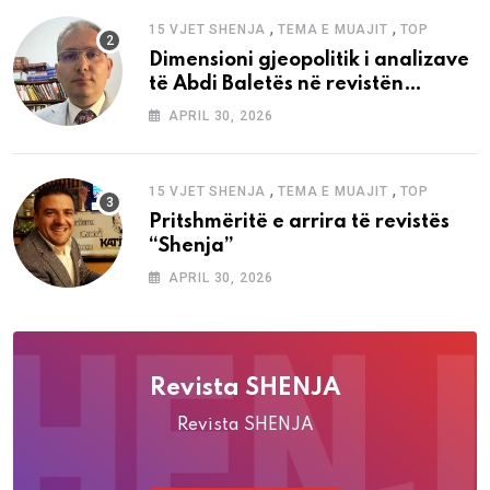
,
,
15 VJET SHENJA
TEMA E MUAJIT
TOP
Dimensioni gjeopolitik i analizave
të Abdi Baletës në revistën
“Shenja”
APRIL 30, 2026
,
,
15 VJET SHENJA
TEMA E MUAJIT
TOP
Pritshmëritë e arrira të revistës
“Shenja”
APRIL 30, 2026
Revista SHENJA
Revista SHENJA