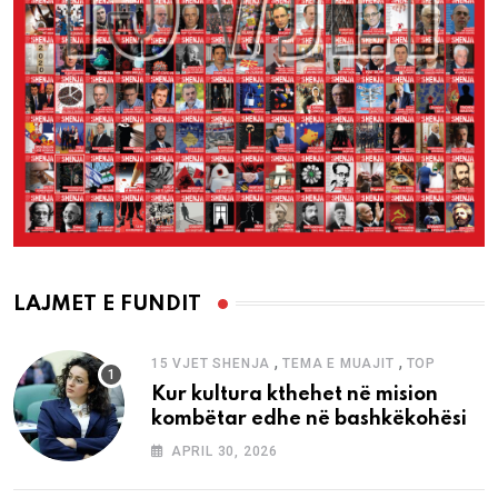
LAJMET E FUNDIT
,
,
15 VJET SHENJA
TEMA E MUAJIT
TOP
Kur kultura kthehet në mision
kombëtar edhe në bashkëkohësi
APRIL 30, 2026