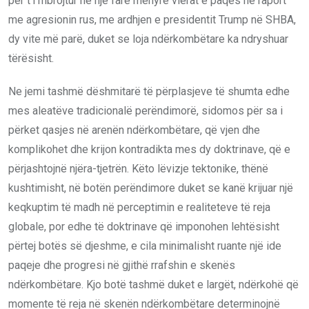
për t’i mbrojtur në një farë mënyre vlerat e paqes në raport
me agresionin rus, me ardhjen e presidentit Trump në SHBA,
dy vite më parë, duket se loja ndërkombëtare ka ndryshuar
tërësisht.
Ne jemi tashmë dëshmitarë të përplasjeve të shumta edhe
mes aleatëve tradicionalë perëndimorë, sidomos për sa i
përket qasjes në arenën ndërkombëtare, që vjen dhe
komplikohet dhe krijon kontradikta mes dy doktrinave, që e
përjashtojnë njëra-tjetrën. Këto lëvizje tektonike, thënë
kushtimisht, në botën perëndimore duket se kanë krijuar një
keqkuptim të madh në perceptimin e realiteteve të reja
globale, por edhe të doktrinave që imponohen lehtësisht
përtej botës së djeshme, e cila minimalisht ruante një ide
paqeje dhe progresi në gjithë rrafshin e skenës
ndërkombëtare. Kjo botë tashmë duket e largët, ndërkohë që
momente të reja në skenën ndërkombëtare determinojnë