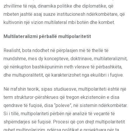
zhvillime të reja, dinamika politike dhe diplomatike, që
mbeten jashtë asaj suaze institucionesh ndërkombëtare, që
kultivonin një vizion multilateral mbi botën dhe kombet.
Multilateralizmi përballë multipolaritetit
Realisht, bota ndodhet në përplasjen më të thellë të
mundshme, mes dy koncepteve, doktrinave, multilateralizmit,
që nënkupton bashkëpunimin rreth vlerave të përbashkëta,
dhe multuporalitetit, që karakterizohet nga ekuilibri i fuqive.
Në rrafshin teorik, sipas studiuesve, multipolariteti është një
term strukturor-përshkrues që tregon ekzistencën e disa
qendrave të fuqisë, disa “poleve”, në sistemin ndërkombëtar.
Si i tillë, multipolariteti përbën një analizë të veçantë të
shpërndarjes së fuqisë. Procesi që çon drejt multipolaritetit
quhet multipolarizim, ndërsa politikat e projektuara për ta