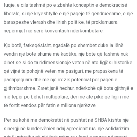
fuqie, e cila tashmë po e zbehte konceptin e demokracisë
liberale, si një kryeshtyllë e një paqeje të qëndrueshme, e një
baraspeshe vlerash dhe lirish politike, të proklamuara
nëpërmjet një sërë konventash ndërkombëtare.
Kjo botë, fatkeqësisht, ngadalë po shembet duke ia lënë
vendin një bote shumë më kaotike, një bote që tashmë nuk
dihet se si do ta ridimensionojë veten në ato ligjësi historike
që vijnë ta pohojnë veten me pasiguri, me prapaskena të
pashpjeguara dhe me një rrezik potencial për paqen e
gjithmbarshme. Zaret janë hedhur, ndërkohë që bota gjithnjë e
më tepër po bëhet multipolare, deri në atë pikë që ligji i më
të fortit vendos për fatin e miliona njerëzve.
Për sa kohë me demokratët në pushtet në SHBA kishte një
sinergji në kundërvënien ndaj agresionit rus, një solidarizim