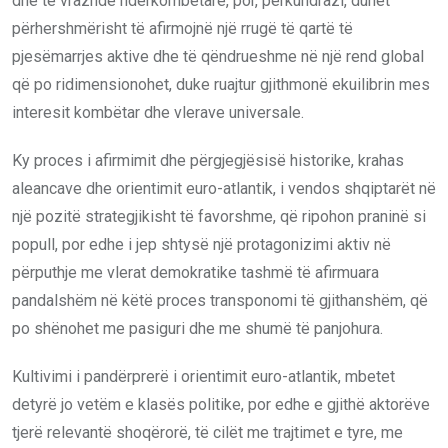
dhe të vrazhdë ndërkombëtare, por, përkundrazi, duhet
përhershmërisht të afirmojnë një rrugë të qartë të
pjesëmarrjes aktive dhe të qëndrueshme në një rend global
që po ridimensionohet, duke ruajtur gjithmonë ekuilibrin mes
interesit kombëtar dhe vlerave universale.
Ky proces i afirmimit dhe përgjegjësisë historike, krahas
aleancave dhe orientimit euro-atlantik, i vendos shqiptarët në
një pozitë strategjikisht të favorshme, që ripohon praninë si
popull, por edhe i jep shtysë një protagonizimi aktiv në
përputhje me vlerat demokratike tashmë të afirmuara
pandalshëm në këtë proces transponomi të gjithanshëm, që
po shënohet me pasiguri dhe me shumë të panjohura.
Kultivimi i pandërprerë i orientimit euro-atlantik, mbetet
detyrë jo vetëm e klasës politike, por edhe e gjithë aktorëve
tjerë relevantë shoqërorë, të cilët me trajtimet e tyre, me