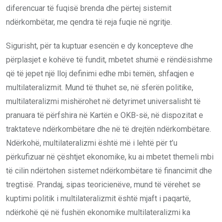
diferencuar të fuqisë brenda dhe përtej sistemit
ndërkombëtar, me qendra të reja fuqie në ngritje.
Sigurisht, për ta kuptuar esencën e dy koncepteve dhe
përplasjet e kohëve të fundit, mbetet shumë e rëndësishme
që të jepet një lloj definimi edhe mbi temën, shfaqjen e
multilateralizmit. Mund të thuhet se, në sferën politike,
multilateralizmi mishërohet në detyrimet universalisht të
pranuara të përfshira në Kartën e OKB-së, në dispozitat e
traktateve ndërkombëtare dhe në të drejtën ndërkombëtare.
Ndërkohë, multilateralizmi është më i lehtë për t’u
përkufizuar në çështjet ekonomike, ku ai mbetet themeli mbi
të cilin ndërtohen sistemet ndërkombëtare të financimit dhe
tregtisë. Prandaj, sipas teoricienëve, mund të vërehet se
kuptimi politik i multilateralizmit është mjaft i paqartë,
ndërkohë që në fushën ekonomike multilateralizmi ka