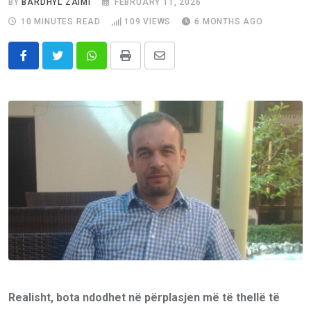
BY
BARDHYL ZAIMI
FEBRUARY 11, 2026
10 MINUTES READ
109
VIEWS
6 MONTHS AGO
Whatsapp
Print
Share
via
Email
Realisht, bota ndodhet në përplasjen më të thellë të