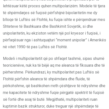
lehtësuar këtë proces quhen multipolarizëm. Modele të tjera
të shpërndarjes së fuqisë përfshijnë bipolaritetin me dy
blloqe të Luftës së Ftohtë, ku fuqia ishte e përqendruar mes
Shteteve të Bashkuara dhe Bashkimit Sovjetik, si dhe
unipolaritetin, ku ekziston vetëm një pol kryesor i fuqisë, i
përfaqësuar nga i ashtuquajturi “moment unipolar” i Amerikës
në vitet 1990-të pas Luftës së Ftohtë.
Modeli i multipolaritetit që po shfaqet tashmë, sipas shumë
teoricienëve, nuk ka të bëjë aq me aleanca të fiksuara dhe të
përhershme. Përkundrazi, ky multipolaritet pas Luftës së
Ftohtë përfshin aleanca të shpërndara dhe fluide, të
përkohshme, që bashkohen rreth çështjeve të ndryshme dhe
me kapacitete të ndryshme fuqie përgjatë spektrit të fuqisë
së fortë dhe asaj të butë. Megjithatë, multipolariteti ruan
kuptimin bazik strukturor, duke treguar një shpërndarje të