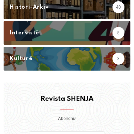
Histori-Arkiv
40
Intervistë
8
Kulturë
3
Revista SHENJA
Abonohu!