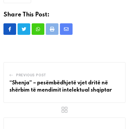
Share This Post:
Whatsapp
Print
Share
via
Email
PREVIOUS POST
“Shenja” – pesëmbëdhjetë vjet dritë në
shërbim të mendimit intelektual shqiptar