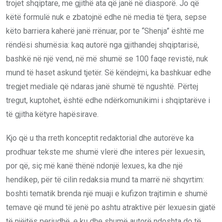
trojet shqiptare, me gjithë ata që janë në diasporë. Jo që
këtë formulë nuk e zbatojnë edhe në media të tjera, sepse
këto barriera kaherë janë rrënuar, por te “Shenja” është me
rëndësi shumësia: kaq autorë nga gjithandej shqiptarisë,
bashkë në një vend, në më shumë se 100 faqe revistë, nuk
mund të haset askund tjetër. Së
këndejmi, ka bashkuar edhe
tregjet mediale që ndaras janë shumë të ngushtë. Përtej
tregut, kuptohet, është edhe ndërkomunikimi i shqiptarëve i
të gjitha këtyre hapësirave.
Kjo që u tha rreth konceptit redaktorial dhe autorëve ka
prodhuar tekste me shumë vlerë dhe interes për lexuesin,
por që, siç më kanë thënë ndonjë lexues, ka dhe një
hendikep, për të cilin redaksia mund ta marrë në shqyrtim:
boshti tematik brenda një muaji
e
kufizon trajtimin e shumë
temave që mund të jenë po ashtu atraktive për lexuesin gjatë
të njëjtës periudhë, e ku dhe shumë autorë ndoshta do të