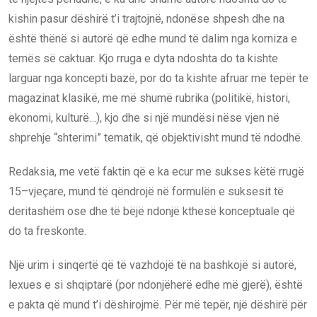
kishin pasur dëshirë t’i trajtojnë, ndonëse shpesh dhe na
është thënë si autorë që
e
dhe mund të dalim nga korniza e
temës së caktuar. Kjo rruga e dyta ndoshta do ta kishte
larguar nga koncepti bazë, por do ta kishte afruar më tepër te
magazinat klasikë, me më shumë rubrika (politikë, histori,
ekonomi, kulturë…)
, k
jo dhe si një mundësi nëse vjen në
shprehje “shterimi” tematik, që objektivisht mund të ndodhë.
Redaksia, me vetë faktin që e ka ecur me sukses këtë rrugë
15
–
vjeçare, mund të qëndrojë në formulën e suksesit të
deritashëm ose dhe të bëjë ndonjë kthesë konceptuale që
do ta freskonte.
Një urim i sinqertë që të vazhdojë të na bashkojë si autorë,
lexues e si shqiptarë (por ndonjëherë edhe më gjerë), është
e pakta që mund t’i dëshirojmë. Për më tepër, një dëshirë për