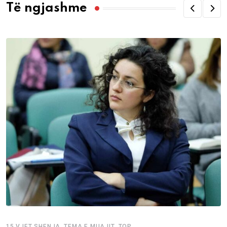
Të ngjashme
,
,
15 VJET SHENJA
TEMA E MUAJIT
TOP