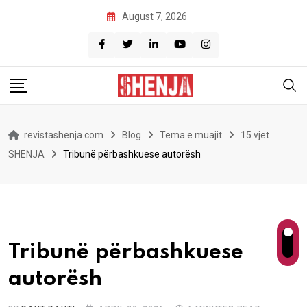
Skip
August 7, 2026
to
content
revistashenja.com
Blog
Tema e muajit
15 vjet
SHENJA
Tribunë përbashkuese autorësh
Tribunë përbashkuese
autorësh