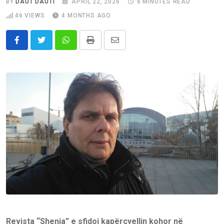
BY
DAUT DAUTI
APRIL 22, 2026
6 MINUTES READ
46
VIEWS
4 MONTHS AGO
Whatsapp
Print
Share
via
Email
Revista “Shenja” e sfidoi kapërcyellin kohor në