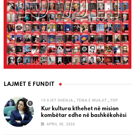
LAJMET E FUNDIT
,
,
15 VJET SHENJA
TEMA E MUAJIT
TOP
Kur kultura kthehet në mision
kombëtar edhe në bashkëkohësi
APRIL 30, 2026