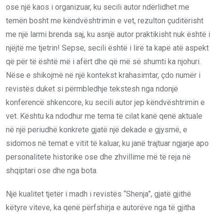
ose
një kaos i organizuar, ku secili autor ndërlidhet me
temën bosht me këndvështrimin e vet, rezulton çuditërisht
me një larmi brenda saj, ku asnjë autor praktikisht nuk është i
njëjtë me tjetrin! Sepse, secili është i lirë ta kapë atë aspekt
që për të është më i afërt dhe që më së shumti ka njohuri.
Nëse e shikojmë në një kontekst krahasimtar, çdo numër i
revistës duket si përmbledhje tekstesh nga ndonjë
konferencë shkencore, ku secili autor jep këndvështrimin e
vet.
Kështu ka ndodhur me tema të cilat kanë qenë aktuale
në një periudhë konkrete gjatë një dekade e gjysmë, e
sidomos në temat e vitit të kaluar, ku janë trajtuar ngjarje apo
personalitete historike
ose
dhe zhvillime më të reja në
shqiptari
ose
dhe nga bota.
Një kualitet tjetër i madh i revistës “Shenja”
,
gjatë gjithë
këtyre viteve, ka qenë përfshirja e autorëve nga të gjitha