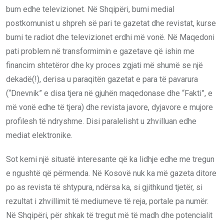
bum edhe televizionet. Në Shqipëri, bumi medial
postkomunist u shpreh së pari te gazetat dhe revistat, kurse
bumi te radiot dhe televizionet erdhi më vonë. Në Maqedoni
pati problem në transformimin e gazetave që ishin me
financim shtetëror dhe ky proces zgjati më shumë se një
dekadë(!),
derisa
u paraqitën gazetat e para të pavarura
(“Dnevnik” e disa tjera në gjuhën maqedonase dhe “Fakti”
,
e
më vonë edhe të tjera) dhe revista javore, dyjavore e mujore
profilesh të ndryshme. Disi paralelisht u zhvilluan edhe
mediat elektronike.
Sot kemi një situatë interesante që ka lidhje edhe me tregun
e ngushtë që përmenda
.
Në Kosovë nuk ka më gazeta ditore
po as revista të shtypura,
ndërsa
ka
,
si gjithkund tjetër, si
rezultat i zhvillimit të mediumeve të reja, portale pa numër.
Në Shqipëri, për shkak të tregut më të madh dhe potencialit