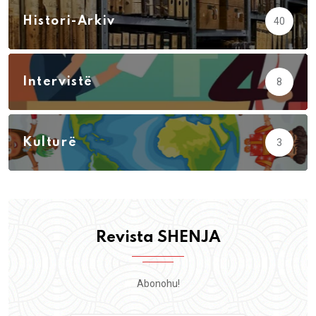
Histori-Arkiv
40
Intervistë
8
Kulturë
3
Revista SHENJA
Abonohu!