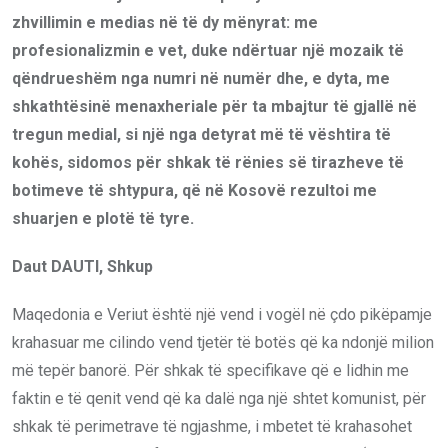
zhvillimin e medias në të dy mënyrat: me
profesionalizmin e vet, duke ndërtuar një mozaik të
qëndrueshëm nga numri në numër dhe, e dyta, me
shkathtësinë menaxheriale për ta mbajtur të gjallë në
tregun medial, si një nga detyrat më të vështira të
kohës, sidomos për shkak të rënies së tirazheve të
botimeve të shtypura, që në Kosovë rezultoi me
shuarjen e plotë të tyre.
Daut DAUTI, Shkup
Maqedonia e Veriut është një vend i vogël në çdo pikëpamje
krahasuar me cilindo vend tjetër të botës që ka ndonjë milion
më tepër banorë. Për shkak të specifikave që e lidhin me
faktin e të qenit vend që ka dalë nga një shtet komunist, për
shkak të perimetrave të ngjashme, i mbetet të krahasohet