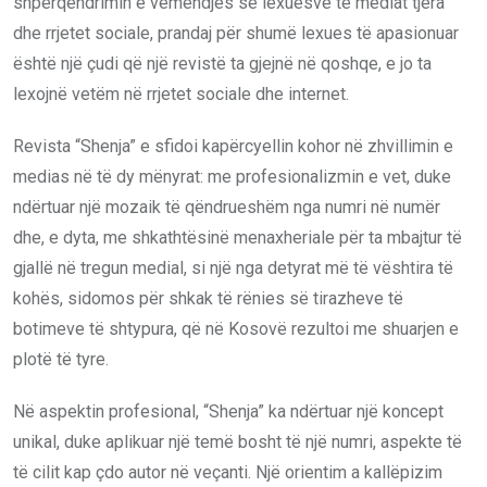
shpërqendrimin e vëmendjes së lexuesve te mediat tjera
dhe rrjetet sociale, prandaj për shumë lexues të apasionuar
është një çudi që një revistë ta gjejnë në qoshqe, e jo ta
lexojnë vetëm në rrjetet sociale dhe internet.
Revista “Shenja”
e
sfidoi kapërcyellin kohor në zhvillimin e
medias në të dy mënyrat: me profesionalizmin e vet, duke
ndërtuar një mozaik të qëndrueshëm nga numri në numër
dhe
,
e dyta, me shkathtësinë menaxheriale për ta mbajtur të
gjallë në tregun medial, si një nga detyrat më të vështira të
kohës, sidomos për shkak të rënies së tirazheve të
botimeve të shtypura, që në Kosovë rezultoi me shuarjen e
plotë të tyre.
Në aspektin profesional, “Shenja” ka ndërtuar një koncept
unikal, duke aplikuar një temë bosht të një numri, aspekte të
të cilit kap çdo autor në veçanti. Një orientim
a
kallëpizim