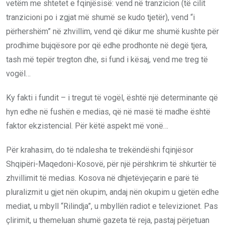
vetëm me shtetet e fqinjësisë: vend në tranzicion (të cilit
tranzicioni po i zgjat më shumë se kudo tjetër), vend “i
përhershëm” në zhvillim, vend që dikur me shumë kushte për
prodhime bujqësore por që edhe prodhonte në degë tjera,
tash më tepër tregton dhe
,
si fund i kësaj, vend me treg të
vogël…
Ky fakti i fundit –
i tregut të vogël, është një determinant
e
që
hyn edhe në fushën e medias, që në masë të madhe është
faktor ekzistencial. Për këtë aspekt më vonë…
Për krahasim, do të ndalesha te trekëndëshi fqinjësor
Shqipëri-Maqedoni-Kosovë, për një përshkrim të shkurtër të
zhvillimit të medias. Kosova
në
dhjetëvjeçarin e parë të
pluralizmit u gjet nën okupim
,
andaj
nën okupim u gjetën edhe
mediat, u mbyll “Rilindja”, u mbyllën radiot e televizionet. Pas
çlirimit
,
u themeluan shumë gazeta të reja, pastaj përjetuan