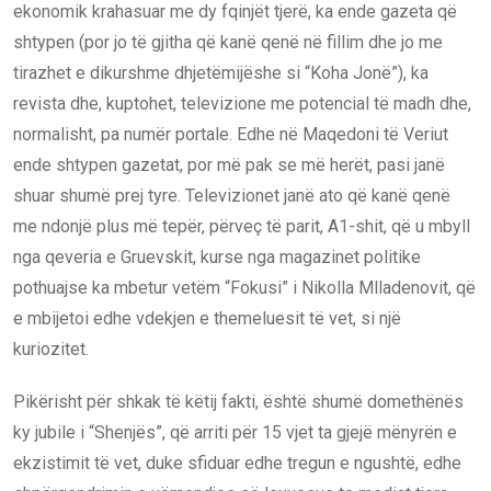
ekonomik krahasuar me dy fqinjët tjerë, ka ende gazeta që
shtypen (por jo të gjitha që kanë qenë në fillim dhe jo me
tirazhet e dikurshme dhjetëmijëshe si “Koha Jonë”), ka
revista dhe
,
kuptohet, televizione me potencial të madh dhe
,
normalisht
, pa numër portale. Edhe në Maqedoni të Veriut
ende shtypen gazetat, por më pak se më herët, pasi janë
shuar shumë prej tyre. Televizionet janë ato që kanë qenë
me ndonjë plus më tepër, përveç të parit, A1-shit, që u mbyll
nga qeveria e Gruevskit, kurse nga magazinet politike
pothuajse ka mbetur vetëm “Fokusi” i Nikolla Mlladenovit, që
e mbijetoi edhe vdekjen e themeluesit të vet, si një
kuriozitet.
Pikërisht për shkak të këtij fakti, është shumë domethënës
ky jubile i “Shenjës”, që arriti për 15 vjet t
a
gjejë mënyrën e
ekzistimit të vet, duke sfiduar edhe tregun e ngushtë, edhe