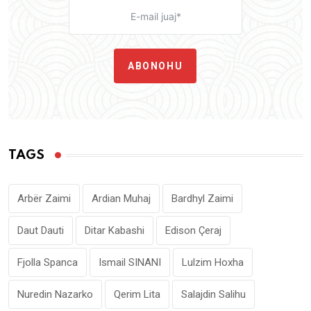
ABONOHU
TAGS
Arbër Zaimi
Ardian Muhaj
Bardhyl Zaimi
Daut Dauti
Ditar Kabashi
Edison Çeraj
Fjolla Spanca
Ismail SINANI
Lulzim Hoxha
Nuredin Nazarko
Qerim Lita
Salajdin Salihu