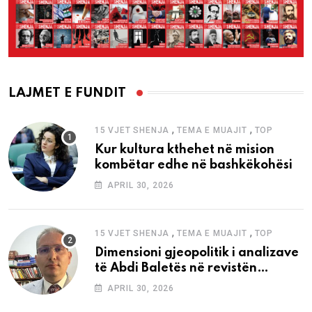
LAJMET E FUNDIT
,
,
15 VJET SHENJA
TEMA E MUAJIT
TOP
Kur kultura kthehet në mision
kombëtar edhe në bashkëkohësi
APRIL 30, 2026
,
,
15 VJET SHENJA
TEMA E MUAJIT
TOP
Dimensioni gjeopolitik i analizave
të Abdi Baletës në revistën
“Shenja”
APRIL 30, 2026