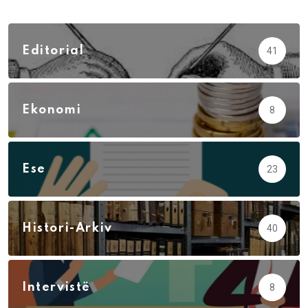
Editorial
41
Ekonomi
8
Ese
23
Histori-Arkiv
40
Intervistë
8