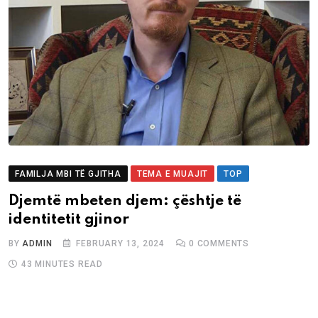
FAMILJA MBI TË GJITHA
TEMA E MUAJIT
TOP
Djemtë mbeten djem: çështje të
identitetit gjinor
BY
ADMIN
FEBRUARY 13, 2024
0
COMMENTS
43 MINUTES READ