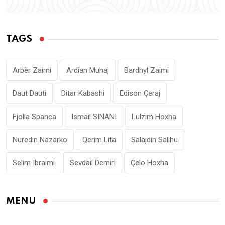
TAGS
Arbër Zaimi
Ardian Muhaj
Bardhyl Zaimi
Daut Dauti
Ditar Kabashi
Edison Çeraj
Fjolla Spanca
Ismail SINANI
Lulzim Hoxha
Nuredin Nazarko
Qerim Lita
Salajdin Salihu
Selim Ibraimi
Sevdail Demiri
Çelo Hoxha
MENU