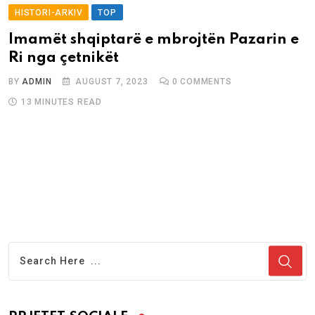
HISTORI-ARKIV
TOP
Imamët shqiptarë e mbrojtën Pazarin e
Ri nga çetnikët
BY
ADMIN
AUGUST 7, 2023
0
COMMENTS
13 MINUTES READ