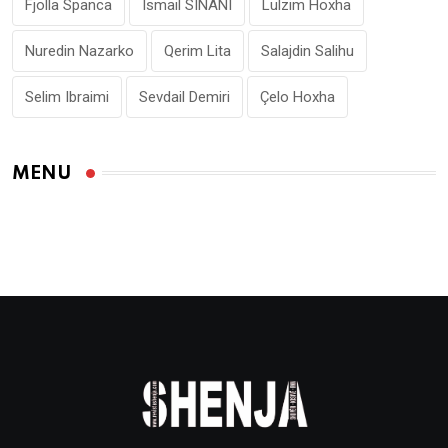
Fjolla Spanca
Ismail SINANI
Lulzim Hoxha
Nuredin Nazarko
Qerim Lita
Salajdin Salihu
Selim Ibraimi
Sevdail Demiri
Çelo Hoxha
MENU