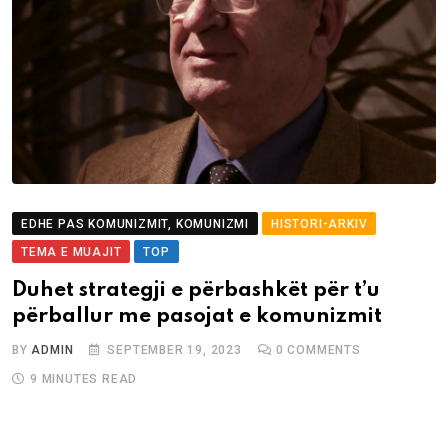
EDHE PAS KOMUNIZMIT, KOMUNIZMI
HISTORI-ARKIV
TEMA E MUAJIT
TOP
Duhet strategji e përbashkët për t’u
përballur me pasojat e komunizmit
BY
ADMIN
SEPTEMBER 19, 2023
0
COMMENTS
9 MINUTES READ