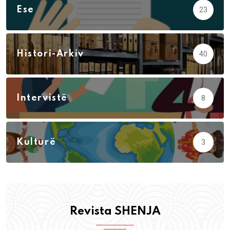
Ese
23
Histori-Arkiv
40
Intervistë
8
Kulturë
3
Revista SHENJA