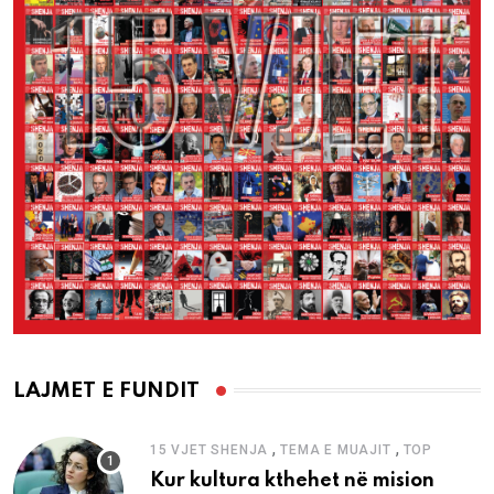
LAJMET E FUNDIT
,
,
15 VJET SHENJA
TEMA E MUAJIT
TOP
Kur kultura kthehet në mision