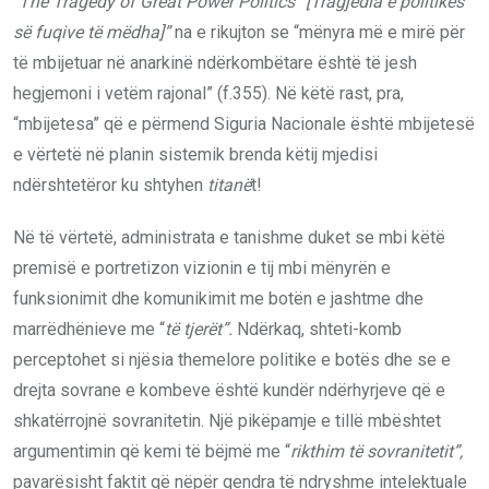
“
The Tragedy of Great Power Politics
”
[Tragjedia e politikës
së fuqive të mëdha]”
na e rikujton se “mënyra më e mirë për
të mbijetuar në anarkinë ndërkombëtare është të jesh
hegjemoni i vetëm rajonal” (f.355). Në këtë rast, pra,
“mbijetesa” që e përmend Siguria Nacionale është mbijetesë
e vërtetë në planin sistemik brenda këtij mjedisi
ndërshtetëror ku shtyhen
titanë
t!
Në të vërtetë, administrata e tanishme duket se mbi këtë
premisë e portretizon vizionin e tij mbi mënyrën e
funksionimit dhe komunikimit me botën e jashtme dhe
marrëdhënieve me “
të tjerët”.
Ndërkaq, shteti-komb
perceptohet si njësia themelore politike e botës dhe se e
drejta sovrane e kombeve është kundër ndërhyrjeve që e
shkatërrojnë sovranitetin. Një pikëpamje e tillë mbështet
argumentimin që kemi të bëjmë me “
rikthim të sovranitetit”,
pavarësisht faktit që nëpër qendra të ndryshme intelektuale