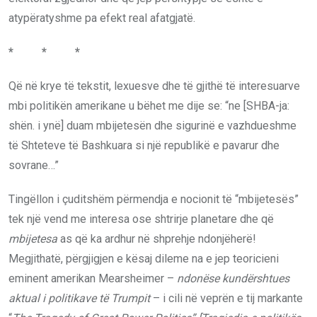
atypëratyshme pa efekt real afatgjatë.
* * *
Që në krye të tekstit, lexuesve dhe të gjithë të interesuarve
mbi politikën amerikane u bëhet me dije se: “ne [SHBA-ja:
shën. i ynë] duam mbijetesën dhe sigurinë e vazhdueshme
të Shteteve të Bashkuara si një republikë e pavarur dhe
sovrane…”
Tingëllon i çuditshëm përmendja e nocionit të “mbijetesës”
tek një vend me interesa ose shtrirje planetare dhe që
mbijetesa
as që ka ardhur në shprehje ndonjëherë!
Megjithatë, përgjigjen e kësaj dileme na e jep teoricieni
eminent amerikan Mearsheimer –
ndonëse kundërshtues
aktual i politikave të Trumpit
– i cili në veprën e tij markante