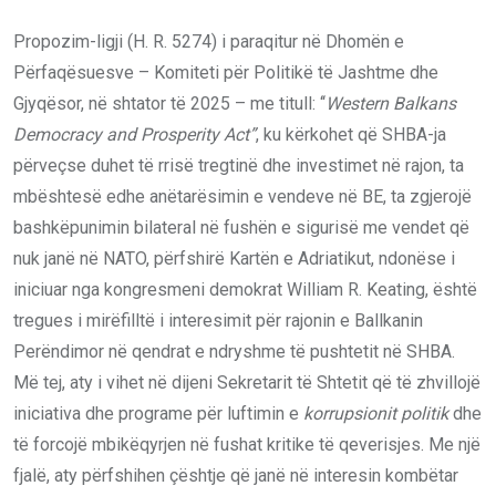
Propozim-ligji (H. R. 5274) i paraqitur në Dhomën e
Përfaqësuesve – Komiteti për Politikë të Jashtme dhe
Gjyqësor, në shtator të 2025 – me titull: ‘‘
Western Balkans
Democracy and Prosperity Act”
, ku kërkohet që SHBA-ja
përveçse duhet të rrisë tregtinë dhe investimet në rajon, ta
mbështesë edhe anëtarësimin e vendeve në BE, ta zgjerojë
bashkëpunimin bilateral në fushën e sigurisë me vendet që
nuk janë në NATO, përfshirë Kartën e Adriatikut, ndonëse i
iniciuar nga kongresmeni demokrat William R. Keating, është
tregues i mirëfilltë i interesimit për rajonin e Ballkanin
Perëndimor në qendrat e ndryshme të pushtetit në SHBA.
Më tej, aty i vihet në dijeni Sekretarit të Shtetit që të zhvillojë
iniciativa dhe programe për luftimin e
korrupsionit politik
dhe
të forcojë mbikëqyrjen në fushat kritike të qeverisjes. Me një
fjalë, aty përfshihen çështje që janë në interesin kombëtar