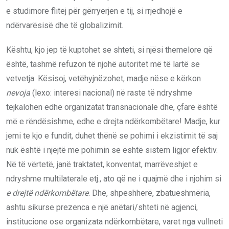
e studimore flitej për gërryerjen e tij, si rrjedhojë e
ndërvarësisë dhe të globalizimit.
Kështu, kjo jep të kuptohet se shteti, si njësi themelore që
është, tashmë refuzon të njohë autoritet më të lartë se
vetvetja. Kësisoj, vetëhyjnëzohet, madje nëse e kërkon
nevoja
(lexo: interesi nacional) në raste të ndryshme
tejkalohen edhe organizatat transnacionale dhe, çfarë është
më e rëndësishme, edhe e drejta ndërkombëtare! Madje, kur
jemi te kjo e fundit, duhet thënë se pohimi i ekzistimit të saj
nuk është i njëjtë me pohimin se është sistem ligjor efektiv.
Në të vërtetë, janë traktatet, konventat, marrëveshjet e
ndryshme multilaterale etj., ato që ne i quajmë dhe i njohim si
e drejtë ndërkombëtare
. Dhe, shpeshherë, zbatueshmëria,
ashtu sikurse prezenca e një anëtari/shteti në agjenci,
institucione ose organizata ndërkombëtare, varet nga vullneti