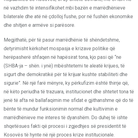
në vazhdim të intensifikohet mbi bazën e marrëdhënieve
bilaterale dhe atë në çdolloj fushe, por në fushën ekonomike
dhe shitjen e armëve si parësore.
Megjithatë, për të pasur marrëdhënie të shëndetshme,
detyrimisht kërkohet mospasja e krizave politike që
herëpasherë shfaqen në hapësirat tona, kjo pasi që “ne
(SHBA-ja – shën. i ynë) mbështetemi te aleatë krijues, të
sigurt dhe demokratikë për të krijuar kushte stabiliteti dhe
sigurie”. Në një farë mënyre, ky përkufizim është thirrje që,
në këto periudha të trazuara, institucionet dhe shtetet tona të
jenë të afta në ballafaqimin me sfidat e gjithanshme që do të
bënte të mundur funksionimin normal dhe kultivimin e
marrëdhënieve me interes të dyanshëm. Do duhej të ishte
shqetësues fakti që procesi i zgjedhjes së presidentit të
Kosovës të hynte në një proces krize institucionale.