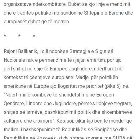
organizatave ndërkombëtare. Duket se kjo linjë e mendimit
dhe e traditës politike mbisundon në Shtëpinë e Bardhë dhe
europianët duhet që të merren.
* * *
Rajoni Ballkanik, i cili ndonëse Strategjia e Sigurisë
Nacionale nuk e përmend me të njëjtin emërtim, por ajo
përfshihet në saje të Europës Juglindore, ndërthuret në
kontekst të çështjeve europiane. Madje, për politikën
amerikane në Europë ajo llogaritet me prioritet (pika 5), në:
“Ndërtimin e kombeve të shëndetshme në Europën
Qendrore, Lindore dhe Juglindore, përmes lidhjeve tregtare,
shitjes së armëve, bashkëpunimit politik dhe shkëmbimeve
kulturore dhe arsimore”. Kësisoj, sikur kjo bën të mundur që
thellimi i bashkëpunimit të Republikës së Shqipërisë dhe
Republikës së Kosovës, si dy shtete sovrane, me SHBA-në