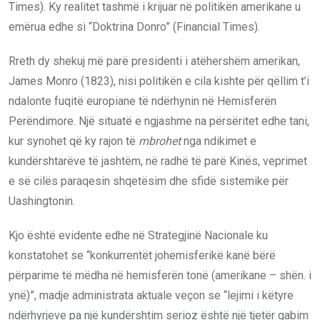
Times). Ky realitet tashmë i krijuar në politikën amerikane u
emërua edhe si “Doktrina Donro” (Financial Times).
Rreth dy shekuj më parë presidenti i atëhershëm amerikan,
James Monro (1823), nisi politikën e cila kishte për qëllim t’i
ndalonte fuqitë europiane të ndërhynin në Hemisferën
Perëndimore. Një situatë e ngjashme na përsëritet edhe tani,
kur synohet që ky rajon të
mbrohet
nga ndikimet e
kundërshtarëve të jashtëm, në radhë të parë Kinës, veprimet
e së cilës paraqesin shqetësim dhe sfidë sistemike për
Uashingtonin.
Kjo është evidente edhe në Strategjinë Nacionale ku
konstatohet se “konkurrentët johemisferikë kanë bërë
përparime të mëdha në hemisferën tonë (amerikane – shën. i
ynë)”, madje administrata aktuale veçon se “lejimi i këtyre
ndërhyrjeve pa një kundërshtim serioz është një tjetër gabim