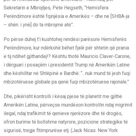
Sekretarin e Mbrojtjes, Pete Hegseth, “Hemisfera
Perëndimore është fqinjësia e Amerikës – dhe ne [SHBA-ja
– shën. i ynë] do ta mbrojmë atë”.
Po përse duhej t’i kushtohej rëndësi parësore Hemisferës
Perëndimore, kur ndërkohë bëhet fjalë për shtetin që prania
e tij ndihet gjithandej!? Kështu thotë Mauricio Claver-Carone,
i dërguari i posaçëm i presidentit Trump në Amerikën Latine
dhe këshilltar në Shtëpinë e Bardhë: “…nuk mund të jesh fuqi
mbizotëruese globale pa qenë fuqi mbizotëruese rajonale.”
Dhe, pikërisht kontrolli i kësaj pjese të planetit me gjithë
Amerikën Latine, përveçse mundëson kontrollin ndaj migrimit
ilegal, ndaj trafikimit të qenieve njerëzore dhe të drogës,
ofron burime të bollshme natyrore, pozicione strategjike të
sigurisë, tregje fitimprurëse etj. (Jack Nicas: New York