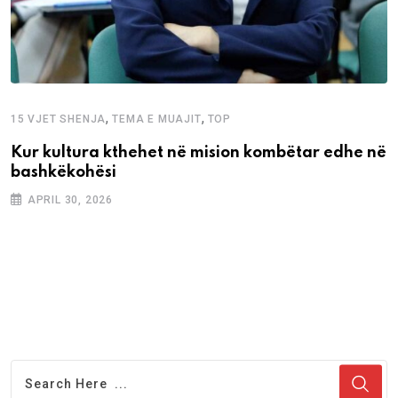
,
,
15 VJET SHENJA
TEMA E MUAJIT
TOP
Kur kultura kthehet në mision kombëtar edhe në
bashkëkohësi
APRIL 30, 2026