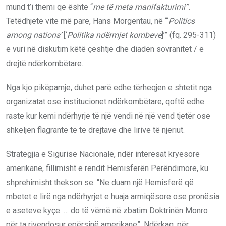
mund t’i themi që është “
me të meta manifakturimi”.
Tetëdhjetë vite më parë, Hans Morgentau, në “‘
Politics
among nations’
[‘
Politika ndërmjet kombeve
]’” (fq. 295-311)
e vuri në diskutim këtë çështje dhe diadën sovranitet / e
drejtë ndërkombëtare.
Nga kjo pikëpamje, duhet parë edhe tërheqjen e shtetit nga
organizatat ose institucionet ndërkombëtare, qoftë edhe
raste kur kemi ndërhyrje të një vendi në një vend tjetër ose
shkeljen flagrante të të drejtave dhe lirive të njeriut.
Strategjia e Sigurisë Nacionale, ndër interesat kryesore
amerikane, fillimisht e rendit Hemisferën Perëndimore, ku
shprehimisht thekson se: “Ne duam një Hemisferë që
mbetet e lirë nga ndërhyrjet e huaja armiqësore ose pronësia
e aseteve kyçe. … do të vëmë në zbatim Doktrinën Monro
për ta rivendosur epërsinë amerikane”. Ndërkaq, për