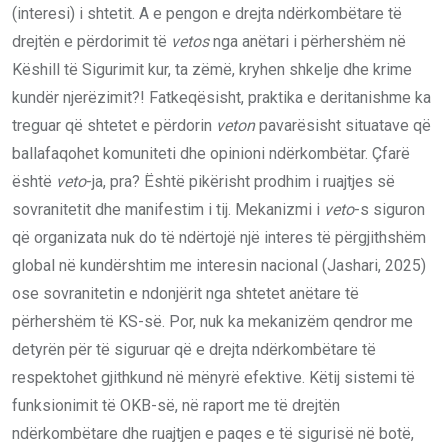
(interesi) i shtetit. A e pengon e drejta ndërkombëtare të
drejtën e përdorimit të
vetos
nga anëtari i përhershëm në
Këshill të Sigurimit kur, ta zëmë, kryhen shkelje dhe krime
kundër njerëzimit?! Fatkeqësisht, praktika e deritanishme ka
treguar që shtetet e përdorin
veton
pavarësisht situatave që
ballafaqohet komuniteti dhe opinioni ndërkombëtar. Çfarë
është
veto
-ja, pra? Është pikërisht prodhim i ruajtjes së
sovranitetit dhe manifestim i tij. Mekanizmi i
veto
-s siguron
që organizata nuk do të ndërtojë një interes të përgjithshëm
global në kundërshtim me interesin nacional (Jashari, 2025)
ose sovranitetin e ndonjërit nga shtetet anëtare të
përhershëm të KS-së. Por, nuk ka mekanizëm qendror me
detyrën për të siguruar që e drejta ndërkombëtare të
respektohet gjithkund në mënyrë efektive. Këtij sistemi të
funksionimit të OKB-së, në raport me të drejtën
ndërkombëtare dhe ruajtjen e paqes e të sigurisë në botë,