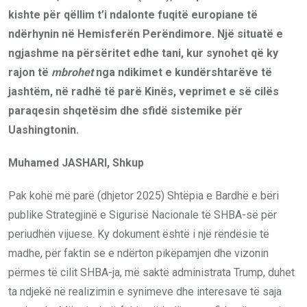
kishte për qëllim t’i ndalonte fuqitë europiane të
ndërhynin në Hemisferën Perëndimore. Një situatë e
ngjashme na përsëritet edhe tani, kur synohet që ky
rajon të
mbrohet
nga ndikimet e kundërshtarëve të
jashtëm, në radhë të parë Kinës, veprimet e së cilës
paraqesin shqetësim dhe sfidë sistemike për
Uashingtonin.
Muhamed JASHARI, Shkup
Pak kohë më parë (dhjetor 2025) Shtëpia e Bardhë e bëri
publike Strategjinë e Sigurisë Nacionale të SHBA-së për
periudhën vijuese. Ky dokument është i një rëndësie të
madhe, për faktin se e ndërton pikëpamjen dhe vizonin
përmes të cilit SHBA-ja, më saktë administrata Trump, duhet
ta ndjekë në realizimin e synimeve dhe interesave të saja