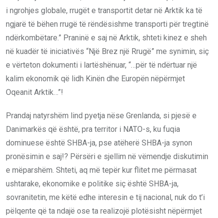
i ngrohjes globale, rrugët e transportit detar në Arktik ka të
ngjarë të bëhen rrugë të rëndësishme transporti për tregtinë
ndërkombëtare.” Praninë e saj në Arktik, shteti kinez e sheh
në kuadër të iniciativës “Një Brez një Rrugë” me synimin, siç
e vërteton dokumenti i lartëshënuar, “…për të ndërtuar një
kalim ekonomik që lidh Kinën dhe Europën nëpërmjet
Oqeanit Arktik…”!
Prandaj natyrshëm lind pyetja nëse Grenlanda, si pjesë e
Danimarkës që është, pra territor i NATO-s, ku fuqia
dominuese është SHBA-ja, pse atëherë SHBA-ja synon
pronësimin e saj!? Përsëri e sjellim në vëmendje diskutimin
e mëparshëm. Shteti, aq më tepër kur flitet me përmasat
ushtarake, ekonomike e politike siç është SHBA-ja,
sovranitetin, me këtë edhe interesin e tij nacional, nuk do t’i
pëlqente që ta ndajë ose ta realizojë plotësisht nëpërmjet