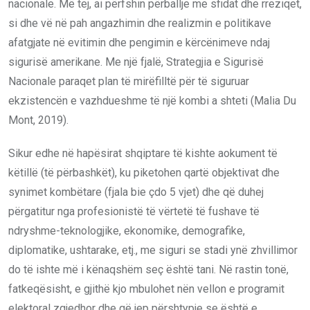
nacionale. Më tej, ai përfshin përballje me sfidat dhe rreziqet,
si dhe vë në pah angazhimin dhe realizmin e politikave
afatgjate në evitimin dhe pengimin e kërcënimeve ndaj
sigurisë amerikane. Me një fjalë, Strategjia e Sigurisë
Nacionale paraqet plan të mirëfilltë për të siguruar
ekzistencën e vazhdueshme të një kombi a shteti (Malia Du
Mont, 2019).
Sikur edhe në hapësirat shqiptare të kishte aokument të
këtillë (të përbashkët), ku piketohen qartë objektivat dhe
synimet kombëtare (fjala bie çdo 5 vjet) dhe që duhej
përgatitur nga profesionistë të vërtetë të fushave të
ndryshme-teknologjike, ekonomike, demografike,
diplomatike, ushtarake, etj., me siguri se stadi ynë zhvillimor
do të ishte më i kënaqshëm seç është tani. Në rastin tonë,
fatkeqësisht, e gjithë kjo mbulohet nën vellon e programit
elektoral zgjedhor dhe që jep përshtypje se është e