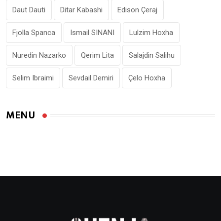
Daut Dauti
Ditar Kabashi
Edison Çeraj
Fjolla Spanca
Ismail SINANI
Lulzim Hoxha
Nuredin Nazarko
Qerim Lita
Salajdin Salihu
Selim Ibraimi
Sevdail Demiri
Çelo Hoxha
MENU