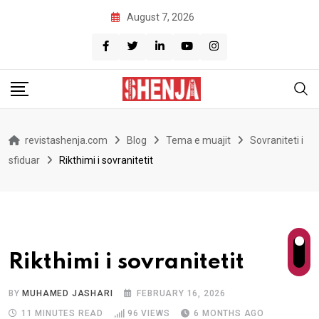
Skip
August 7, 2026
to
content
revistashenja.com
Blog
Tema e muajit
Sovraniteti i
sfiduar
Rikthimi i sovranitetit
Rikthimi i sovranitetit
BY
MUHAMED JASHARI
FEBRUARY 16, 2026
11 MINUTES READ
96
VIEWS
6 MONTHS AGO