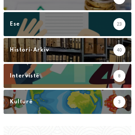
Ese
23
Histori-Arkiv
40
Intervistë
8
Kulturë
3