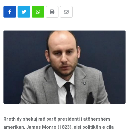
Whatsapp
Print
Share
via
Email
Rreth dy shekuj më parë presidenti i atëhershëm
amerikan, James Monro (1823), nisi politikën e cila