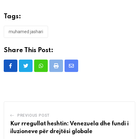
Tags:
muhamed jashari
Share This Post:
Whatsapp
Print
Share
via
Email
PREVIOUS POST
Kur rregullat heshtin: Venezuela dhe fundi i
iluzioneve për drejtësi globale