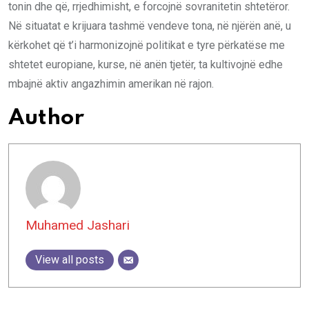
tonin dhe që, rrjedhimisht, e forcojnë sovranitetin shtetëror.
Në situatat e krijuara tashmë vendeve tona, në njërën anë, u
kërkohet që t’i harmonizojnë politikat e tyre përkatëse me
shtetet europiane, kurse, në anën tjetër, ta kultivojnë edhe
mbajnë aktiv angazhimin amerikan në rajon.
Author
Muhamed Jashari
View all posts