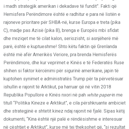
i madh strategjik amerikan i dekadave të fundit”. Fakti që
Hemisfera Perëndimore është e radhitur e para në listën e
rajoneve prioritare për SHBA-në, kurse Europa e treta (pika
C), madje pas Azisë (pika B), brenga e Europës mbi sfidat
dhe rreziqet me të cilat kalon, seriozisht, si asnjëherë më
parë, është e kuptueshme! Shto këtu faktin që Grenlanda
është më afër Amerikës Veriore, pra brenda Hemisferës
Perëndimore, dhe kur veprimet e Kinës e të Federatës Ruse
shihen si faktor kërcënimi për sigurinë amerikane, japin të
kuptohen synimet e administratës Trump për ta përvetësuar
ishullin e rajonit të Arktikut, pa harruar që në vitin 2018
Republika Popullore e Kinës nxori në pah
white paper-
in me
titull “Politika Kineze e Arktikut”, e cila përshkruante ambiciet
dhe strategjinë e shtetit kinez ndaj rajonit në fjalë. Sipas këtij
dokumenti, “Kina është një palë e rëndësishme e interesuar
në çështjet e Arktikut”, kurse më tej theksohet që, “si rezultat