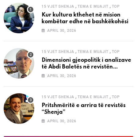
,
,
15 VJET SHENJA
TEMA E MUAJIT
TOP
Kur kultura kthehet në mision
kombëtar edhe në bashkëkohësi
APRIL 30, 2026
,
,
15 VJET SHENJA
TEMA E MUAJIT
TOP
Dimensioni gjeopolitik i analizave
të Abdi Baletës në revistën
“Shenja”
APRIL 30, 2026
,
,
15 VJET SHENJA
TEMA E MUAJIT
TOP
Pritshmëritë e arrira të revistës
“Shenja”
APRIL 30, 2026