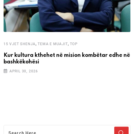
,
,
15 VJET SHENJA
TEMA E MUAJIT
TOP
Kur kultura kthehet në mision kombëtar edhe në
bashkëkohësi
APRIL 30, 2026