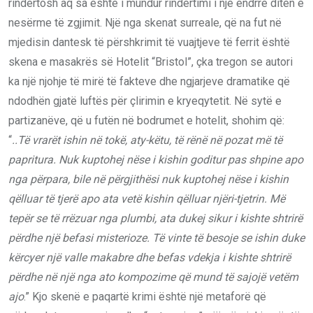
rindërtosh aq sa është i mundur rindërtimi i një ëndrre ditën e
nesërme të zgjimit. Një nga skenat surreale, që na fut në
mjedisin dantesk të përshkrimit të vuajtjeve të ferrit është
skena e masakrës së Hotelit “Bristol”, çka tregon se autori
ka një njohje të mirë të fakteve dhe ngjarjeve dramatike që
ndodhën gjatë luftës për çlirimin e kryeqytetit. Në sytë e
partizanëve, që u futën në bodrumet e hotelit, shohim që:
“
..Të vrarët ishin në tokë, aty-këtu, të rënë në pozat më të
papritura. Nuk kuptohej nëse i kishin goditur pas shpine apo
nga përpara, bile në përgjithësi nuk kuptohej nëse i kishin
qëlluar të tjerë apo ata vetë kishin qëlluar njëri-tjetrin. Më
tepër se të rrëzuar nga plumbi, ata dukej sikur i kishte shtrirë
përdhe një befasi misterioze. Të vinte të besoje se ishin duke
kërcyer një valle makabre dhe befas vdekja i kishte shtrirë
përdhe në një nga ato kompozime që mund të sajojë vetëm
ajo
.” Kjo skenë e paqartë krimi është një metaforë që