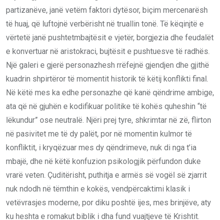
partizanëve, janë vetëm faktori dytësor, biçim mercenarësh
të huaj, që luftojnë verbërisht në truallin tonë. Të këqinjtë e
vërtetë janë pushtetmbajtësit e vjetër, borgjezia dhe feudalët
e konvertuar në aristokraci, bujtësit e pushtuesve të radhës.
Një galeri e gjerë personazhesh rrëfejnë gjendjen dhe gjithë
kuadrin shpirtëror të momentit historik të këtij konflikti final.
Në këtë mes ka edhe personazhe që kanë qëndrime ambige,
ata që në gjuhën e kodifikuar politike të kohës quheshin “të
lëkundur” ose neutralë. Njëri prej tyre, shkrimtar në zë, flirton
në pasivitet me të dy palët, por në momentin kulmor të
konfliktit, i kryqëzuar mes dy qëndrimeve, nuk di nga t’ia
mbajë, dhe në këtë konfuzion psikologjik përfundon duke
vrarë veten. Çuditërisht, puthitja e armës së vogël së zjarrit
nuk ndodh në tëmthin e kokës, vendpërcaktimi klasik i
vetëvrasjes moderne, por diku poshtë ijes, mes brinjëve, aty
ku heshta e romakut biblik i dha fund vuajtjeve të Krishtit.