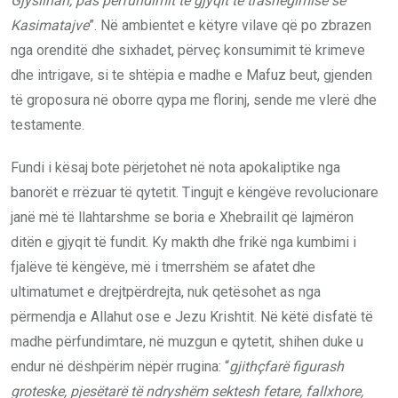
Gjyslihan, pas përfundimit të gjyqit të trashëgimisë së
Kasimatajve
”. Në ambientet e këtyre vilave që po zbrazen
nga orenditë dhe sixhadet, përveç konsumimit të krimeve
dhe intrigave, si te shtëpia e madhe e Mafuz beut, gjenden
të groposura në oborre qypa me florinj, sende me vlerë dhe
testamente.
Fundi i kësaj bote përjetohet në nota apokaliptike nga
banorët e rrëzuar të qytetit. Tingujt e këngëve revolucionare
janë më të llahtarshme se boria e Xhebrailit që lajmëron
ditën e gjyqit të fundit. Ky makth dhe frikë nga kumbimi i
fjalëve të këngëve, më i tmerrshëm se afatet dhe
ultimatumet e drejtpërdrejta, nuk qetësohet as nga
përmendja e Allahut ose e Jezu Krishtit. Në këtë disfatë të
madhe përfundimtare, në muzgun e qytetit, shihen duke u
endur në dëshpërim nëpër rrugina: “
gjithçfarë figurash
groteske, pjesëtarë të ndryshëm sektesh fetare, fallxhore,