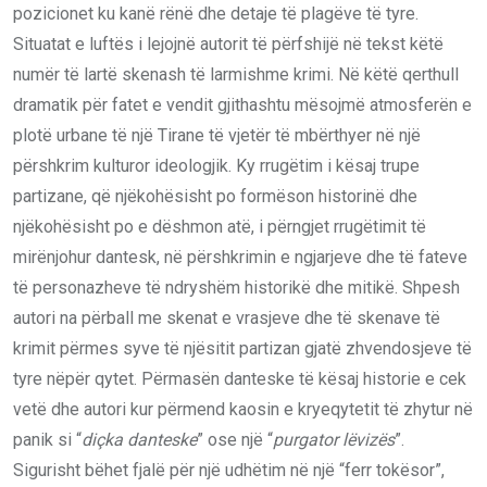
pozicionet ku kanë rënë dhe detaje të plagëve të tyre.
Situatat e luftës i lejojnë autorit të përfshijë në tekst këtë
numër të lartë skenash të larmishme krimi. Në këtë qerthull
dramatik për fatet e vendit gjithashtu mësojmë atmosferën e
plotë urbane të një Tirane të vjetër të mbërthyer në një
përshkrim kulturor ideologjik. Ky rrugëtim i kësaj trupe
partizane, që njëkohësisht po formëson historinë dhe
njëkohësisht po e dëshmon atë, i përngjet rrugëtimit të
mirënjohur dantesk, në përshkrimin e ngjarjeve dhe të fateve
të personazheve të ndryshëm historikë dhe mitikë. Shpesh
autori na përball me skenat e vrasjeve dhe të skenave të
krimit përmes syve të njësitit partizan gjatë zhvendosjeve të
tyre nëpër qytet. Përmasën danteske të kësaj historie e cek
vetë dhe autori kur përmend kaosin e kryeqytetit të zhytur në
panik si “
diçka danteske
” ose një “
purgator lëvizës
”.
Sigurisht bëhet fjalë për një udhëtim në një “ferr tokësor”,