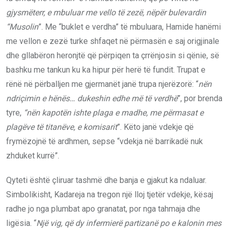
gjysmëterr, e mbuluar me vello të zezë, nëpër bulevardin
“Musolin
”. Me “buklet e verdha” të mbuluara, Hamide hanëmi
me vellon e zezë turke shfaqet në përmasën e saj origjinale
dhe gllabëron heronjtë që përpiqen ta çrrënjosin si qënie, së
bashku me tankun ku ka hipur për herë të fundit. Trupat e
rënë në përballjen me gjermanët janë trupa njerëzorë: “
nën
ndriçimin e hënës… dukeshin edhe më të verdhë
”, por brenda
tyre,
“nën kapotën ishte plaga e madhe, me përmasat e
plagëve të titanëve, e komisarit
”. Këto janë vdekje që
frymëzojnë të ardhmen, sepse “vdekja në barrikadë nuk
zhduket kurrë”.
Qyteti është çliruar tashmë dhe banja e gjakut ka ndaluar.
Simbolikisht, Kadareja na tregon një lloj tjetër vdekje, kësaj
radhe jo nga plumbat apo granatat, por nga tahmaja dhe
ligësia. “
Një vig, që dy infermierë partizanë po e kalonin mes