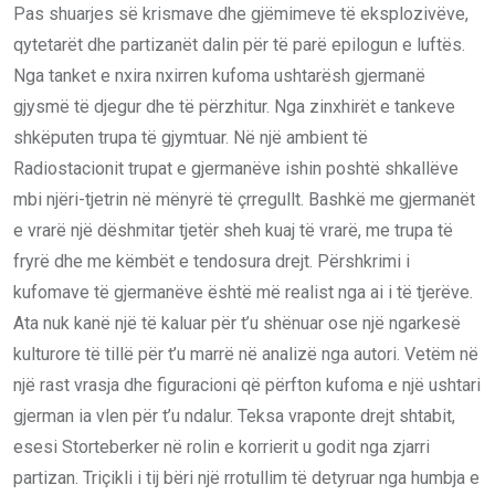
Pas shuarjes së krismave dhe gjëmimeve të eksplozivëve,
qytetarët dhe partizanët dalin për të parë epilogun e luftës.
Nga tanket e nxira nxirren kufoma ushtarësh gjermanë
gjysmë të djegur dhe të përzhitur. Nga zinxhirët e tankeve
shkëputen trupa të gjymtuar. Në një ambient të
Radiostacionit trupat e gjermanëve ishin poshtë shkallëve
mbi njëri-tjetrin në mënyrë të çrregullt. Bashkë me gjermanët
e vrarë një dëshmitar tjetër sheh kuaj të vrarë, me trupa të
fryrë dhe me këmbët e tendosura drejt. Përshkrimi i
kufomave të gjermanëve është më realist nga ai i të tjerëve.
Ata nuk kanë një të kaluar për t’u shënuar ose një ngarkesë
kulturore të tillë për t’u marrë në analizë nga autori. Vetëm në
një rast vrasja dhe figuracioni që përfton kufoma e një ushtari
gjerman ia vlen për t’u ndalur. Teksa vraponte drejt shtabit,
esesi Storteberker në rolin e korrierit u godit nga zjarri
partizan. Triçikli i tij bëri një rrotullim të detyruar nga humbja e