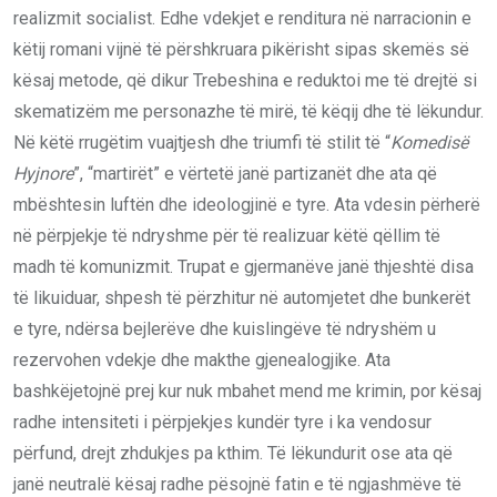
realizmit socialist. Edhe vdekjet e renditura në narracionin e
këtij romani vijnë të përshkruara pikërisht sipas skemës së
kësaj metode, që dikur Trebeshina e reduktoi me të drejtë si
skematizëm me personazhe të mirë, të këqij dhe të lëkundur.
Në këtë rrugëtim vuajtjesh dhe triumfi të stilit të “
Komedisë
Hyjnore
”, “martirët” e vërtetë janë partizanët dhe ata që
mbështesin luftën dhe ideologjinë e tyre. Ata vdesin përherë
në përpjekje të ndryshme për të realizuar këtë qëllim të
madh të komunizmit. Trupat e gjermanëve janë thjeshtë disa
të likuiduar, shpesh të përzhitur në automjetet dhe bunkerët
e tyre, ndërsa bejlerëve dhe kuislingëve të ndryshëm u
rezervohen vdekje dhe makthe gjenealogjike. Ata
bashkëjetojnë prej kur nuk mbahet mend me krimin, por kësaj
radhe intensiteti i përpjekjes kundër tyre i ka vendosur
përfund, drejt zhdukjes pa kthim. Të lëkundurit ose ata që
janë neutralë kësaj radhe pësojnë fatin e të ngjashmëve të