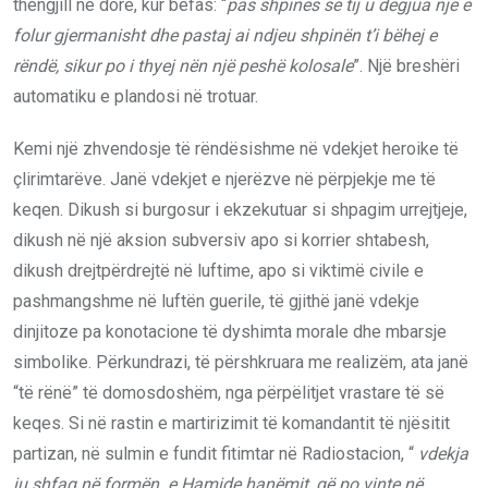
thëngjill në dorë, kur befas: “
pas shpinës së tij u dëgjua një e
folur gjermanisht dhe pastaj ai ndjeu shpinën t’i bëhej e
rëndë, sikur po i thyej nën një peshë kolosale
”. Një breshëri
automatiku e plandosi në trotuar.
Kemi një zhvendosje të rëndësishme në vdekjet heroike të
çlirimtarëve. Janë vdekjet e njerëzve në përpjekje me të
keqen. Dikush si burgosur i ekzekutuar si shpagim urrejtjeje,
dikush në një aksion subversiv apo si korrier shtabesh,
dikush drejtpërdrejtë në luftime, apo si viktimë civile e
pashmangshme në luftën guerile, të gjithë janë vdekje
dinjitoze pa konotacione të dyshimta morale dhe mbarsje
simbolike. Përkundrazi, të përshkruara me realizëm, ata janë
“të rënë” të domosdoshëm, nga përpëlitjet vrastare të së
keqes. Si në rastin e martirizimit të komandantit të njësitit
partizan, në sulmin e fundit fitimtar në Radiostacion, “
vdekja
iu shfaq në formën e Hamide hanëmit, që po vinte në