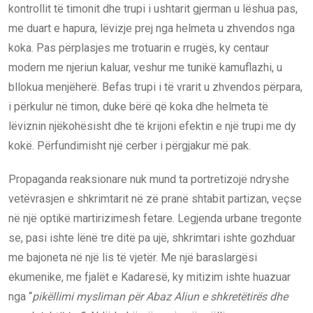
kontrollit të timonit dhe trupi i ushtarit gjerman u lëshua pas,
me duart e hapura, lëvizje prej nga helmeta u zhvendos nga
koka. Pas përplasjes me trotuarin e rrugës, ky centaur
modern me njeriun kaluar, veshur me tunikë kamuflazhi, u
bllokua menjëherë. Befas trupi i të vrarit u zhvendos përpara,
i përkulur në timon, duke bërë që koka dhe helmeta të
lëviznin njëkohësisht dhe të krijoni efektin e një trupi me dy
kokë. Përfundimisht një cerber i përgjakur më pak.
Propaganda reaksionare nuk mund ta portretizojë ndryshe
vetëvrasjen e shkrimtarit në zë pranë shtabit partizan, veçse
në një optikë martirizimesh fetare. Legjenda urbane tregonte
se, pasi ishte lënë tre ditë pa ujë, shkrimtari ishte gozhduar
me bajoneta në një lis të vjetër. Me një baraslargësi
ekumenike, me fjalët e Kadaresë, ky mitizim ishte huazuar
nga “
pikëllimi mysliman për Abaz Aliun e shkretëtirës dhe