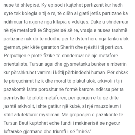
nuse të shtëpisë. Ky episod i kujtohet partizanit kur hedh
sytë tek kolegia e tij e re, të cilën ai gjatë jetës partizane ka
ndihmuar ta nxjerrë nga kllapia e vdekjes. Duke u shndërruar
në një metaforë të Shqipërisë së re, vrasja e nuses tashmë
partizane nuk do të ndodhë për të dytën herë nga tanku ulok
gjerman, për këtë garanton Sherifi dhe njësiti i tij partizan.
Përputhjen e plotë fizike të shndërruar në një metaforë
orientaliste, Tursun agai dhe gjysmëtanku bunker e mbërrin
kur përshkruhet varrimi i këtij përbindëshi human. Për shkak
të përçudnimit fizik dhe moral të plakut ulok, arkivoli i tij i
pazakontë ishte porositur në formë katrore, ndërsa për ta
përmbyllur të plotë metaforën, për gungën e tij, që dilte
jashtë arkivolit, ishte gatitur një kubé, si një mauzoleum i
stilit arkitekturor mysliman. Me groposjen e pazakontë të
Tursun Beut kuptohet edhe fundi i makinerisë së ngecur
luftarake gjermane dhe triumfi i së “mirës”.