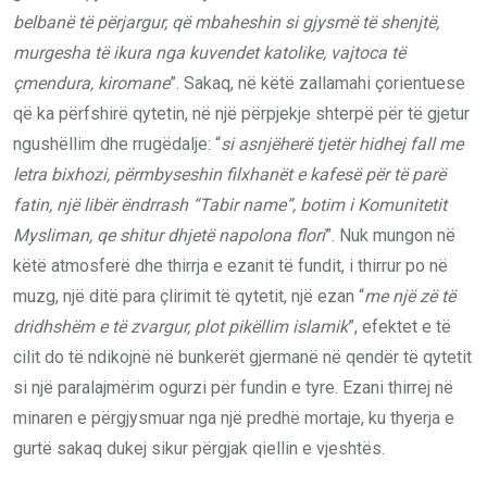
belbanë të përjargur, që mbaheshin si gjysmë të shenjtë,
murgesha të ikura nga kuvendet katolike, vajtoca të
çmendura, kiromane
”. Sakaq, në këtë zallamahi çorientuese
që ka përfshirë qytetin, në një përpjekje shterpë për të gjetur
ngushëllim dhe rrugëdalje: “
si asnjëherë tjetër hidhej fall me
letra bixhozi, përmbyseshin filxhanët e kafesë për të parë
fatin, një libër ëndrrash “Tabir name”, botim i Komunitetit
Mysliman, qe shitur dhjetë napolona flori
”. Nuk mungon në
këtë atmosferë dhe thirrja e ezanit të fundit, i thirrur po në
muzg, një ditë para çlirimit të qytetit, një ezan “
me një zë të
dridhshëm e të zvargur, plot pikëllim islamik
”, efektet e të
cilit do të ndikojnë në bunkerët gjermanë në qendër të qytetit
si një paralajmërim ogurzi për fundin e tyre. Ezani thirrej në
minaren e përgjysmuar nga një predhë mortaje, ku thyerja e
gurtë sakaq dukej sikur përgjak qiellin e vjeshtës.