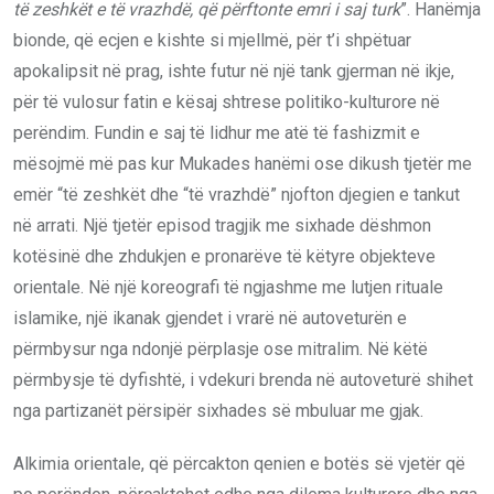
të zeshkët e të vrazhdë, që përftonte emri i saj turk
”. Hanëmja
bionde, që ecjen e kishte si mjellmë, për t’i shpëtuar
apokalipsit në prag, ishte futur në një tank gjerman në ikje,
për të vulosur fatin e kësaj shtrese politiko-kulturore në
perëndim. Fundin e saj të lidhur me atë të fashizmit e
mësojmë më pas kur Mukades hanëmi ose dikush tjetër me
emër “të zeshkët dhe “të vrazhdë” njofton djegien e tankut
në arrati. Një tjetër episod tragjik me sixhade dëshmon
kotësinë dhe zhdukjen e pronarëve të këtyre objekteve
orientale. Në një koreografi të ngjashme me lutjen rituale
islamike, një ikanak gjendet i vrarë në autoveturën e
përmbysur nga ndonjë përplasje ose mitralim. Në këtë
përmbysje të dyfishtë, i vdekuri brenda në autoveturë shihet
nga partizanët përsipër sixhades së mbuluar me gjak.
Alkimia orientale, që përcakton qenien e botës së vjetër që