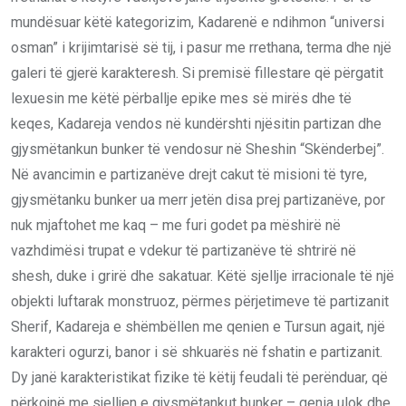
mundësuar këtë kategorizim, Kadarenë e ndihmon “universi
osman” i krijimtarisë së tij, i pasur me rrethana, terma dhe një
galeri të gjerë karakteresh. Si premisë fillestare që përgatit
lexuesin me këtë përballje epike mes së mirës dhe të
keqes, Kadareja vendos në kundërshti njësitin partizan dhe
gjysmëtankun bunker të vendosur në Sheshin “Skënderbej”.
Në avancimin e partizanëve drejt cakut të misioni të tyre,
gjysmëtanku bunker ua merr jetën disa prej partizanëve, por
nuk mjaftohet me kaq – me furi godet pa mëshirë në
vazhdimësi trupat e vdekur të partizanëve të shtrirë në
shesh, duke i grirë dhe sakatuar. Këtë sjellje irracionale të një
objekti luftarak monstruoz, përmes përjetimeve të partizanit
Sherif, Kadareja e shëmbëllen me qenien e Tursun agait, një
karakteri ogurzi, banor i së shkuarës në fshatin e partizanit.
Dy janë karakteristikat fizike të këtij feudali të perënduar, që
përkojnë me sjelljen e gjysmëtankut bunker – qenia ulok dhe