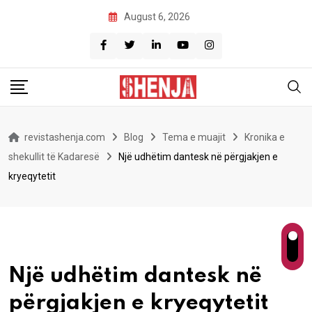
Skip
August 6, 2026
to
content
revistashenja.com
Blog
Tema e muajit
Kronika e
shekullit të Kadaresë
Një udhëtim dantesk në përgjakjen e
kryeqytetit
Një udhëtim dantesk në
përgjakjen e kryeqytetit