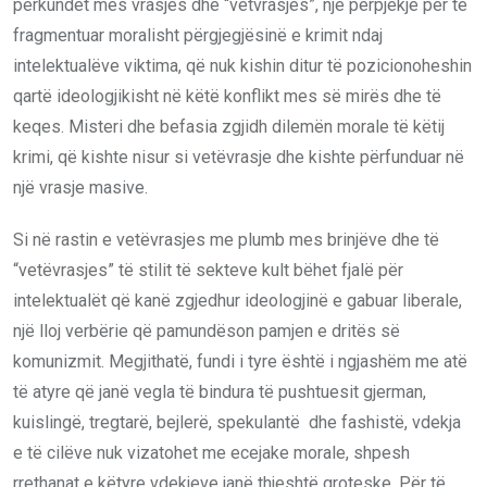
përkundet mes vrasjes dhe “vetvrasjes”, një përpjekje për të
fragmentuar moralisht përgjegjësinë e krimit ndaj
intelektualëve viktima, që nuk kishin ditur të pozicionoheshin
qartë ideologjikisht në këtë konflikt mes së mirës dhe të
keqes. Misteri dhe befasia zgjidh dilemën morale të këtij
krimi, që kishte nisur si vetëvrasje dhe kishte përfunduar në
një vrasje masive.
Si në rastin e vetëvrasjes me plumb mes brinjëve dhe të
“vetëvrasjes” të stilit të sekteve kult bëhet fjalë për
intelektualët që kanë zgjedhur ideologjinë e gabuar liberale,
një lloj verbërie që pamundëson pamjen e dritës së
komunizmit. Megjithatë, fundi i tyre është i ngjashëm me atë
të atyre që janë vegla të bindura të pushtuesit gjerman,
kuislingë, tregtarë, bejlerë, spekulantë dhe fashistë, vdekja
e të cilëve nuk vizatohet me ecejake morale, shpesh
rrethanat e këtyre vdekjeve janë thjeshtë groteske. Për të