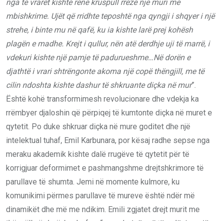
nga të vrarët kishte rënë kruspull rrëzë një muri me
mbishkrime. Ujët që rridhte teposhtë nga qyngji i shqyer i një
strehe, i binte mu në qafë, ku ia kishte larë prej kohësh
plagën e madhe. Krejt i qullur, nën atë derdhje uji të marrë, i
vdekuri kishte një pamje të padurueshme…Në dorën e
djathtë i vrari shtrëngonte akoma një copë thëngjill, me të
cilin ndoshta kishte dashur të shkruante diçka në mur
”.
Është kohë transformimesh revolucionare dhe vdekja ka
rrëmbyer djaloshin që përpiqej të kumtonte diçka në muret e
qytetit. Po duke shkruar diçka në mure goditet dhe një
intelektual tuhaf, Emil Karbunara, por kësaj radhe sepse nga
meraku akademik kishte dalë rrugëve të qytetit për të
korrigjuar deformimet e pashmangshme drejtshkrimore të
parullave të shumta. Jemi në momente kulmore, ku
komunikimi përmes parullave të mureve është ndër më
dinamikët dhe më me ndikim. Emili zgjatet drejt murit me