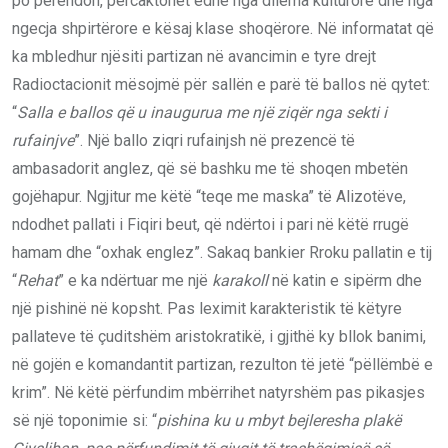
po perëndon, përcaktohet edhe nga dilema kulturore dhe nga
ngecja shpirtërore e kësaj klase shoqërore. Në informatat që
ka mbledhur njësiti partizan në avancimin e tyre drejt
Radioctacionit mësojmë për sallën e parë të ballos në qytet:
“
Salla e ballos që u inaugurua me një ziqër nga sekti i
rufainjve
”. Një ballo ziqri rufainjsh në prezencë të
ambasadorit anglez, që së bashku me të shoqen mbetën
gojëhapur. Ngjitur me këtë “teqe me maska” të Alizotëve,
ndodhet pallati i Fiqiri beut, që ndërtoi i pari në këtë rrugë
hamam dhe “oxhak englez”. Sakaq bankier Rroku pallatin e tij
“
Rehat
” e ka ndërtuar me një
karakoll
në katin e sipërm dhe
një pishinë në kopsht. Pas leximit karakteristik të këtyre
pallateve të çuditshëm aristokratikë, i gjithë ky bllok banimi,
në gojën e komandantit partizan, rezulton të jetë “pëllëmbë e
krim”. Në këtë përfundim mbërrihet natyrshëm pas pikasjes
së një toponimie si: “
pishina ku u mbyt bejleresha plakë