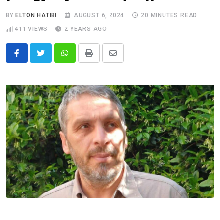
BY
ELTON HATIBI
AUGUST 6, 2024
20 MINUTES READ
411
VIEWS
2 YEARS AGO
Whatsapp
Print
Share
via
Email