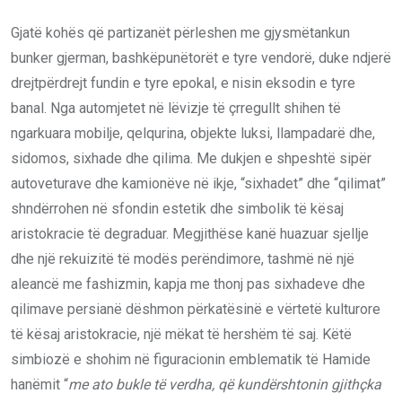
Gjatë kohës që partizanët përleshen me gjysmëtankun
bunker gjerman, bashkëpunëtorët e tyre vendorë, duke ndjerë
drejtpërdrejt fundin e tyre epokal, e nisin eksodin e tyre
banal. Nga automjetet në lëvizje të çrregullt shihen të
ngarkuara mobilje, qelqurina, objekte luksi, llampadarë dhe,
sidomos, sixhade dhe qilima. Me dukjen e shpeshtë sipër
autoveturave dhe kamionëve në ikje, “sixhadet” dhe “qilimat”
shndërrohen në sfondin estetik dhe simbolik të kësaj
aristokracie të degraduar. Megjithëse kanë huazuar sjellje
dhe një rekuizitë të modës perëndimore, tashmë në një
aleancë me fashizmin, kapja me thonj pas sixhadeve dhe
qilimave persianë dëshmon përkatësinë e vërtetë kulturore
të kësaj aristokracie, një mëkat të hershëm të saj. Këtë
simbiozë e shohim në figuracionin emblematik të Hamide
hanëmit “
me ato bukle të verdha, që kundërshtonin gjithçka