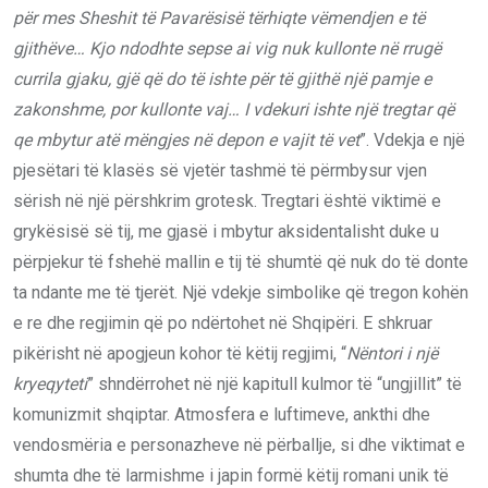
për mes Sheshit të Pavarësisë tërhiqte vëmendjen e të
gjithëve… Kjo ndodhte sepse ai vig nuk kullonte në rrugë
currila gjaku, gjë që do të ishte për të gjithë një pamje e
zakonshme, por kullonte vaj… I vdekuri ishte një tregtar që
qe mbytur atë mëngjes në depon e vajit të vet
”. Vdekja e një
pjesëtari të klasës së vjetër tashmë të përmbysur vjen
sërish në një përshkrim grotesk. Tregtari është viktimë e
grykësisë së tij, me gjasë i mbytur aksidentalisht duke u
përpjekur të fshehë mallin e tij të shumtë që nuk do të donte
ta ndante me të tjerët. Një vdekje simbolike që tregon kohën
e re dhe regjimin që po ndërtohet në Shqipëri. E shkruar
pikërisht në apogjeun kohor të këtij regjimi, “
Nëntori i një
kryeqyteti
” shndërrohet në një kapitull kulmor të “ungjillit” të
komunizmit shqiptar. Atmosfera e luftimeve, ankthi dhe
vendosmëria e personazheve në përballje, si dhe viktimat e
shumta dhe të larmishme i japin formë këtij romani unik të