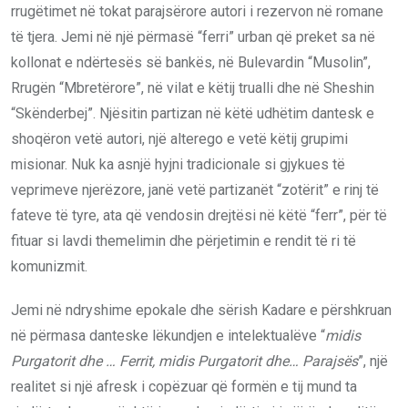
rrugëtimet në tokat parajsërore autori i rezervon në romane
të tjera. Jemi në një përmasë “ferri” urban që preket sa në
kollonat e ndërtesës së bankës, në Bulevardin “Musolin”,
Rrugën “Mbretërore”, në vilat e këtij trualli dhe në Sheshin
“Skënderbej”. Njësitin partizan në këtë udhëtim dantesk e
shoqëron vetë autori, një alterego e vetë këtij grupimi
misionar. Nuk ka asnjë hyjni tradicionale si gjykues të
veprimeve njerëzore, janë vetë partizanët “zotërit” e rinj të
fateve të tyre, ata që vendosin drejtësi në këtë “ferr”, për të
fituar si lavdi themelimin dhe përjetimin e rendit të ri të
komunizmit.
Jemi në ndryshime epokale dhe sërish Kadare e përshkruan
në përmasa danteske lëkundjen e intelektualëve “
midis
Purgatorit dhe … Ferrit, midis Purgatorit dhe… Parajsës
”, një
realitet si një afresk i copëzuar që formën e tij mund ta