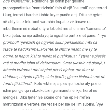
nga krishtërimi
”. Ndërkohë që qanin për qëllime
propagandistike “martirizimin” fals të një “neutrali” nga terrori
i kuq, terrori i bardhë kishte kryer punën e tij. Diku në qytet,
në shtyllat e telefonit vareshin trupat e viktimave që
mbërthenin në rrobat e tyre tabelat me shënimin “komunistë”.
Diku tjetër, në një udhëkryq të ngushtë partizanët panë:
“..një
grumbull njerëzish që ngjanin sikur përkuleshin mbi ca
tezga të padukshme…Poshtë, të shtrirë rresht, me sy të
ngrirë, të hapur, kishte njerëz të pushkatuar. Fytyrat e pjesës
më të madhe ishin të deformuara. Gratë uleshin në gjunjë, i
kthenin kufomat mbi shpinë për t’i njohur, me duar të
dridhura, shtynin njërën, zinin tjetrën, gjersa lëshonin më në
fund një klithmë
”. Këto viktima, sipas një hoxhe aty pranë,
ishin pengje që i ekzekutuan gjermanët në ikje, herët në
mëngjes. Diku tjetër një skenë dhe më epike rrëfen
martirizimin e vërtetë, një vrasje për një qëllim sublim. “
Një