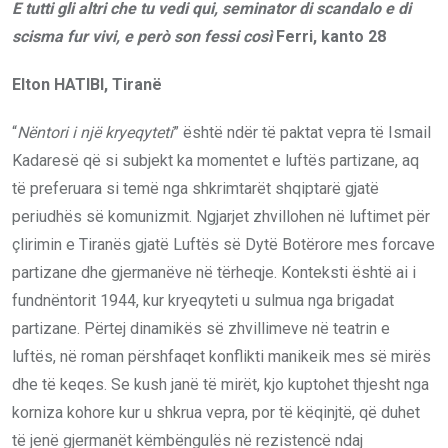
E tutti gli altri che tu vedi qui, seminator di scandalo e di
scisma fur vivi, e però son fessi così
Ferri, kanto 28
Elton HATIBI, Tiranë
“
Nëntori i një kryeqyteti
” është ndër të paktat vepra të Ismail
Kadaresë që si subjekt ka momentet e luftës partizane, aq
të preferuara si temë nga shkrimtarët shqiptarë gjatë
periudhës së komunizmit. Ngjarjet zhvillohen në luftimet për
çlirimin e Tiranës gjatë Luftës së Dytë Botërore mes forcave
partizane dhe gjermanëve në tërheqje. Konteksti është ai i
fundnëntorit 1944, kur kryeqyteti u sulmua nga brigadat
partizane. Përtej dinamikës së zhvillimeve në teatrin e
luftës, në roman përshfaqet konflikti manikeik mes së mirës
dhe të keqes. Se kush janë të mirët, kjo kuptohet thjesht nga
korniza kohore kur u shkrua vepra, por të këqinjtë, që duhet
të jenë gjermanët këmbëngulës në rezistencë ndaj