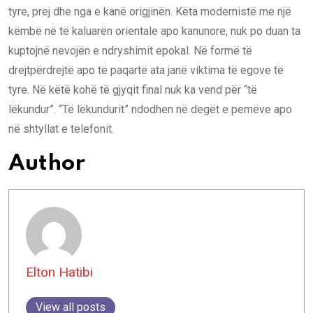
tyre, prej dhe nga e kanë origjinën. Këta modernistë me një
këmbë në të kaluarën orientale apo kanunore, nuk po duan ta
kuptojnë nevojën e ndryshimit epokal. Në formë të
drejtpërdrejtë apo të paqartë ata janë viktima të egove të
tyre. Në këtë kohë të gjyqit final nuk ka vend për “të
lëkundur”. “Të lëkundurit” ndodhen në degët e pemëve apo
në shtyllat e telefonit.
Author
Elton Hatibi
View all posts