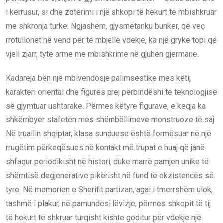
i kërrusur, si dhe zotërimi i një shkopi të hekurt të mbishkruar
me shkronja turke. Ngjashëm, gjysmëtanku bunker, që veç
rrotullohet në vend për të mbjellë vdekje, ka një grykë topi që
vjell zjarr, tytë arme me mbishkrime në gjuhën gjermane.
Kadareja bën një mbivendosje palimsestike mes këtij
karakteri oriental dhe figurës prej përbindëshi të teknologjisë
së gjymtuar ushtarake. Përmes këtyre figurave, e keqja ka
shkëmbyer stafetën mes shëmbëllimeve monstruoze të saj.
Në truallin shqiptar, klasa sunduese është formësuar në një
rrugëtim përkeqësues në kontakt më trupat e huaj që janë
shfaqur periodikisht në histori, duke marrë pamjen unike të
shëmtisë degjenerative pikërisht në fund të ekzistencës së
tyre. Në memorien e Sherifit partizan, agai i tmerrshëm ulok,
tashmë i plakur, në pamundësi lëvizje, përmes shkopit të tij
të hekurt të shkruar turqisht kishte goditur për vdekje një