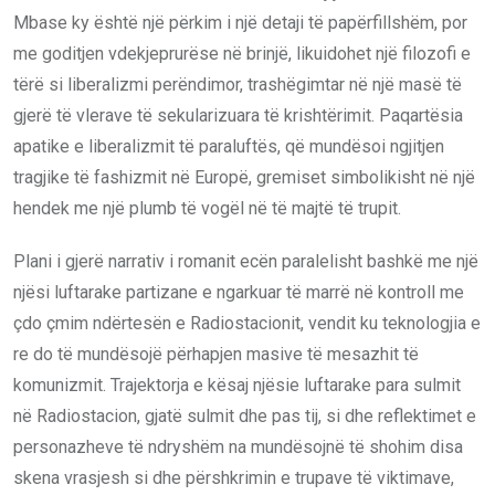
Mbase ky është një përkim i një detaji të papërfillshëm, por
me goditjen vdekjeprurëse në brinjë, likuidohet një filozofi e
tërë si liberalizmi perëndimor, trashëgimtar në një masë të
gjerë të vlerave të sekularizuara të krishtërimit. Paqartësia
apatike e liberalizmit të paraluftës, që mundësoi ngjitjen
tragjike të fashizmit në Europë, gremiset simbolikisht në një
hendek me një plumb të vogël në të majtë të trupit.
Plani i gjerë narrativ i romanit ecën paralelisht bashkë me një
njësi luftarake partizane e ngarkuar të marrë në kontroll me
çdo çmim ndërtesën e Radiostacionit, vendit ku teknologjia e
re do të mundësojë përhapjen masive të mesazhit të
komunizmit. Trajektorja e kësaj njësie luftarake para sulmit
në Radiostacion, gjatë sulmit dhe pas tij, si dhe reflektimet e
personazheve të ndryshëm na mundësojnë të shohim disa
skena vrasjesh si dhe përshkrimin e trupave të viktimave,