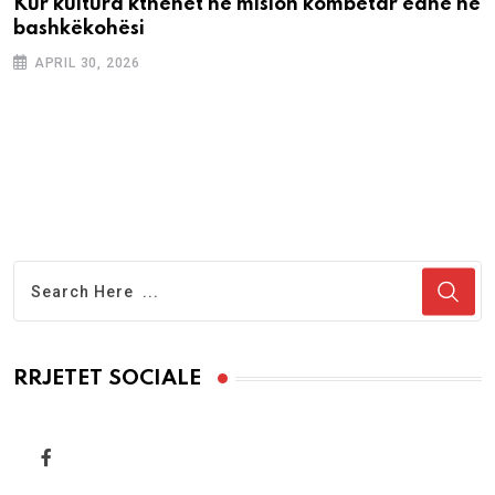
Kur kultura kthehet në mision kombëtar edhe në
bashkëkohësi
APRIL 30, 2026
RRJETET SOCIALE