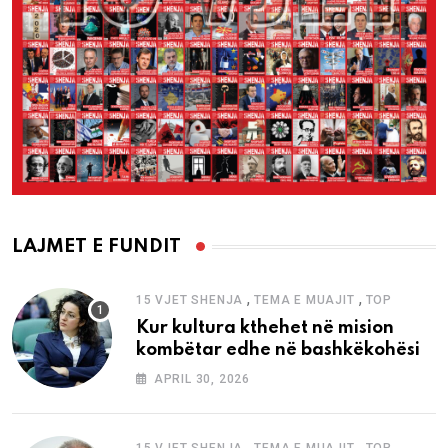
LAJMET E FUNDIT
,
,
15 VJET SHENJA
TEMA E MUAJIT
TOP
Kur kultura kthehet në mision
kombëtar edhe në bashkëkohësi
APRIL 30, 2026
,
,