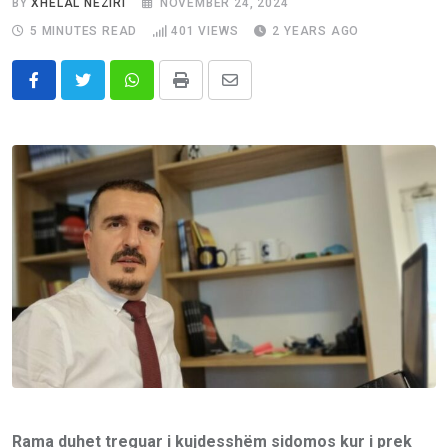
BY
XHELAL NEZIRI
NOVEMBER 24, 2024
5 MINUTES READ
401
VIEWS
2 YEARS AGO
Whatsapp
Print
Share
via
Email
Rama duhet treguar i kujdesshëm sidomos kur i prek