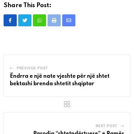
Share This Post:
Whatsapp
Print
Share
via
Email
PREVIOUS POST
Ëndrra e një nate vjeshte për një shtet
bektashi brenda shtetit shqiptar
NEXT POST
Parodia “shtetndërtuese” e Ramës