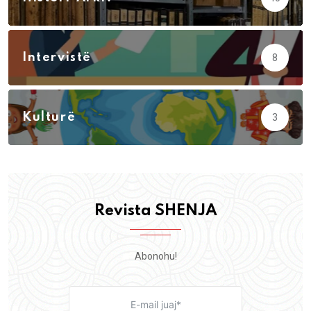
Intervistë
8
Kulturë
3
Revista SHENJA
Abonohu!