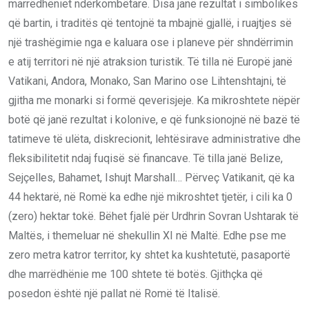
marrëdhëniet ndërkombëtare. Disa janë rezultat i simbolikës
që bartin, i traditës që tentojnë ta mbajnë gjallë, i ruajtjes së
një trashëgimie nga e kaluara ose i planeve për shndërrimin
e atij territori në një atraksion turistik. Të tilla në Europë janë
Vatikani, Andora, Monako, San Marino ose Lihtenshtajni, të
gjitha me monarki si formë qeverisjeje. Ka mikroshtete nëpër
botë që janë rezultat i kolonive, e që funksionojnë në bazë të
tatimeve të ulëta, diskrecionit, lehtësirave administrative dhe
fleksibilitetit ndaj fuqisë së financave. Të tilla janë Belize,
Sejçelles, Bahamet, Ishujt Marshall… Përveç Vatikanit, që ka
44 hektarë, në Romë ka edhe një mikroshtet tjetër, i cili ka 0
(zero) hektar tokë. Bëhet fjalë për Urdhrin Sovran Ushtarak të
Maltës, i themeluar në shekullin XI në Maltë. Edhe pse me
zero metra katror territor, ky shtet ka kushtetutë, pasaportë
dhe marrëdhënie me 100 shtete të botës. Gjithçka që
posedon është një pallat në Romë të Italisë.