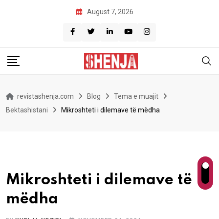
Skip
August 7, 2026
to
content
revistashenja.com
Blog
Tema e muajit
Bektashistani
Mikroshteti i dilemave të mëdha
Mikroshteti i dilemave të
mëdha