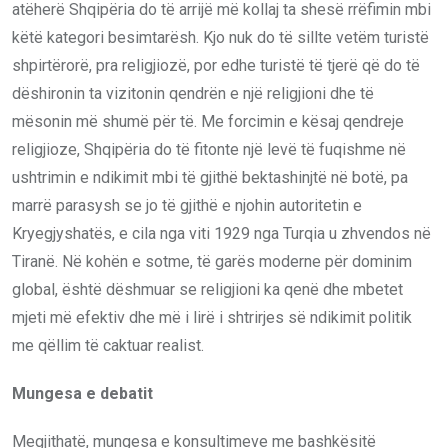
atëherë Shqipëria do të arrijë më kollaj ta shesë rrëfimin mbi
këtë kategori besimtarësh. Kjo nuk do të sillte vetëm turistë
shpirtërorë, pra religjiozë, por edhe turistë të tjerë që do të
dëshironin ta vizitonin qendrën e një religjioni dhe të
mësonin më shumë për të. Me forcimin e kësaj qendreje
religjioze, Shqipëria do të fitonte një levë të fuqishme në
ushtrimin e ndikimit mbi të gjithë bektashinjtë në botë, pa
marrë parasysh se jo të gjithë e njohin autoritetin e
Kryegjyshatës, e cila nga viti 1929 nga Turqia u zhvendos në
Tiranë. Në kohën e sotme, të garës moderne për dominim
global, është dëshmuar se religjioni ka qenë dhe mbetet
mjeti më efektiv dhe më i lirë i shtrirjes së ndikimit politik
me qëllim të caktuar realist.
Mungesa e debatit
Megjithatë, mungesa e konsultimeve me bashkësitë