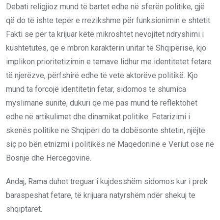
Debati religjioz mund të bartet edhe në sferën politike, gjë
që do të ishte tepër e rrezikshme për funksionimin e shtetit.
Fakti se për ta krijuar këtë mikroshtet nevojitet ndryshimi i
kushtetutës, që e mbron karakterin unitar të Shqipërisë, kjo
implikon prioritetizimin e temave lidhur me identitetet fetare
të njerëzve, përfshirë edhe të vetë aktorëve politikë. Kjo
mund ta forcojë identitetin fetar, sidomos te shumica
myslimane sunite, dukuri që më pas mund të reflektohet
edhe në artikulimet dhe dinamikat politike. Fetarizimi i
skenës politike në Shqipëri do ta dobësonte shtetin, njëjtë
siç po bën etnizmi i politikës në Maqedoninë e Veriut ose në
Bosnjë dhe Hercegovinë.
Andaj, Rama duhet treguar i kujdesshëm sidomos kur i prek
baraspeshat fetare, të krijuara natyrshëm ndër shekuj te
shqiptarët.