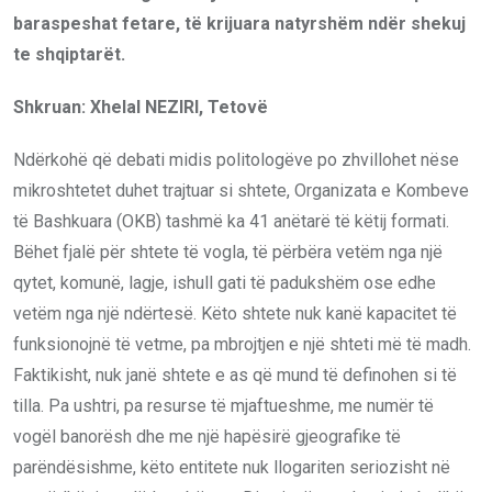
baraspeshat fetare, të krijuara natyrshëm ndër shekuj
te shqiptarët.
Shkruan: Xhelal NEZIRI, Tetovë
Ndërkohë që debati midis politologëve po zhvillohet nëse
mikroshtetet duhet trajtuar si shtete, Organizata e Kombeve
të Bashkuara (OKB) tashmë ka 41 anëtarë të këtij formati.
Bëhet fjalë për shtete të vogla, të përbëra vetëm nga një
qytet, komunë, lagje, ishull gati të padukshëm ose edhe
vetëm nga një ndërtesë. Këto shtete nuk kanë kapacitet të
funksionojnë të vetme, pa mbrojtjen e një shteti më të madh.
Faktikisht, nuk janë shtete e as që mund të definohen si të
tilla. Pa ushtri, pa resurse të mjaftueshme, me numër të
vogël banorësh dhe me një hapësirë gjeografike të
parëndësishme, këto entitete nuk llogariten seriozisht në