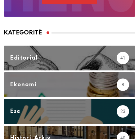
KATEGORITË
Editorial
41
Ekonomi
8
Ese
23
Histori-Arkiv
40