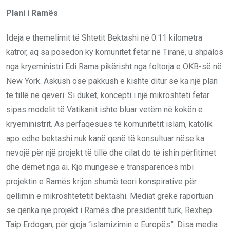
Plani i Ramës
Ideja e themelimit të Shtetit Bektashi në 0.11 kilometra
katror, aq sa posedon ky komunitet fetar në Tiranë, u shpalos
nga kryeministri Edi Rama pikërisht nga foltorja e OKB-së në
New York. Askush ose pakkush e kishte ditur se ka një plan
të tillë në qeveri. Si duket, koncepti i një mikroshteti fetar
sipas modelit të Vatikanit ishte bluar vetëm në kokën e
kryeministrit. As përfaqësues të komunitetit islam, katolik
apo edhe bektashi nuk kanë qenë të konsultuar nëse ka
nevojë për një projekt të tillë dhe cilat do të ishin përfitimet
dhe dëmet nga ai. Kjo mungesë e transparencës mbi
projektin e Ramës krijon shumë teori konspirative për
qëllimin e mikroshtetetit bektashi. Mediat greke raportuan
se qenka një projekt i Ramës dhe presidentit turk, Rexhep
Taip Erdogan, për gjoja “islamizimin e Europës”. Disa media