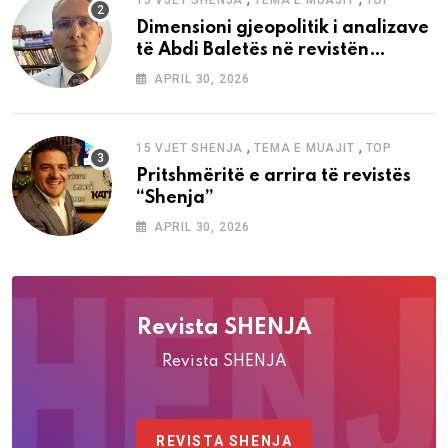
15 VJET SHENJA
TEMA E MUAJIT
TOP
Dimensioni gjeopolitik i analizave
të Abdi Baletës në revistën
“Shenja”
APRIL 30, 2026
,
,
15 VJET SHENJA
TEMA E MUAJIT
TOP
Pritshmëritë e arrira të revistës
“Shenja”
APRIL 30, 2026
Revista SHENJA
Revista SHENJA
REVISTA SHENJA