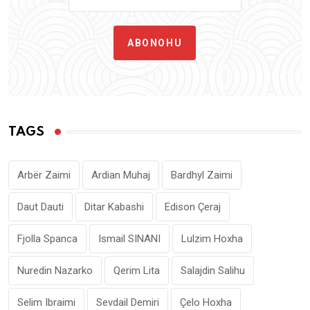
ABONOHU
TAGS
Arbër Zaimi
Ardian Muhaj
Bardhyl Zaimi
Daut Dauti
Ditar Kabashi
Edison Çeraj
Fjolla Spanca
Ismail SINANI
Lulzim Hoxha
Nuredin Nazarko
Qerim Lita
Salajdin Salihu
Selim Ibraimi
Sevdail Demiri
Çelo Hoxha