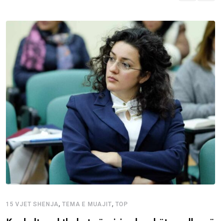
,
,
15 VJET SHENJA
TEMA E MUAJIT
TOP