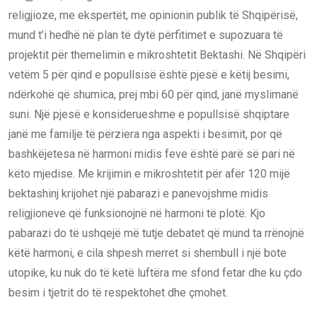
religjioze, me ekspertët, me opinionin publik të Shqipërisë,
mund t’i hedhë në plan të dytë përfitimet e supozuara të
projektit për themelimin e mikroshtetit Bektashi. Në Shqipëri
vetëm 5 për qind e popullsisë është pjesë e këtij besimi,
ndërkohë që shumica, prej mbi 60 për qind, janë myslimanë
suni. Një pjesë e konsiderueshme e popullsisë shqiptare
janë me familje të përziera nga aspekti i besimit, por që
bashkëjetesa në harmoni midis feve është parë së pari në
këto mjedise. Me krijimin e mikroshtetit për afër 120 mijë
bektashinj krijohet një pabarazi e panevojshme midis
religjioneve që funksionojnë në harmoni të plotë. Kjo
pabarazi do të ushqejë më tutje debatet që mund ta rrënojnë
këtë harmoni, e cila shpesh merret si shembull i një bote
utopike, ku nuk do të ketë luftëra me sfond fetar dhe ku çdo
besim i tjetrit do të respektohet dhe çmohet.