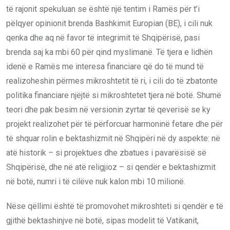
të rajonit spekuluan se është një tentim i Ramës për t’i
pëlqyer opinionit brenda Bashkimit Europian (BE), i cili nuk
qenka dhe aq në favor të integrimit të Shqipërisë, pasi
brenda saj ka mbi 60 për qind myslimanë. Të tjera e lidhën
idenë e Ramës me interesa financiare që do të mund të
realizoheshin përmes mikroshtetit të ri, i cili do të zbatonte
politika financiare njëjtë si mikroshtetet tjera në botë. Shumë
teori dhe pak besim në versionin zyrtar të qeverisë se ky
projekt realizohet për të përforcuar harmoninë fetare dhe për
të shquar rolin e bektashizmit në Shqipëri në dy aspekte: në
atë historik – si projektues dhe zbatues i pavarësisë së
Shqipërisë, dhe në atë religjioz – si qendër e bektashizmit
në botë, numri i të cilëve nuk kalon mbi 10 milionë.
Nëse qëllimi është të promovohet mikroshteti si qendër e të
gjithë bektashinjve në botë, sipas modelit të Vatikanit,