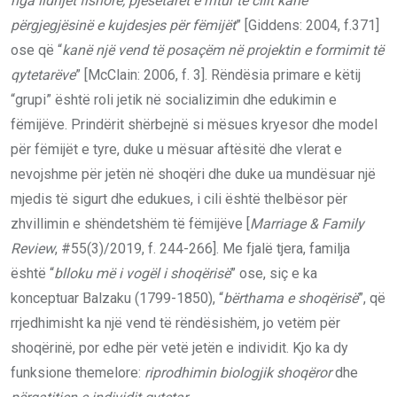
nga lidhjet fisnore, pjesëtarët e rritur të cilit kanë
përgjegjësinë e kujdesjes për fëmijët
” [Giddens: 2004, f.371]
ose që “
kanë një vend të posaçëm në projektin e formimit të
qytetarëve
” [McClain: 2006, f. 3]. Rëndësia primare e këtij
“grupi” është roli jetik në socializimin dhe edukimin e
fëmijëve. Prindërit shërbejnë si mësues kryesor dhe model
për fëmijët e tyre, duke u mësuar aftësitë dhe vlerat e
nevojshme për jetën në shoqëri dhe duke ua mundësuar një
mjedis të sigurt dhe edukues, i cili është thelbësor për
zhvillimin e shëndetshëm të fëmijëve [
Marriage & Family
Review
, #55(3)/2019, f. 244-266]. Me fjalë tjera, familja
është “
blloku më i vogël i shoqërisë
” ose, siç e ka
konceptuar Balzaku (1799-1850), “
bërthama e shoqërisë
”, që
rrjedhimisht ka një vend të rëndësishëm, jo vetëm për
shoqërinë, por edhe për vetë jetën e individit. Kjo ka dy
funksione themelore:
riprodhimin biologjik shoqëror
dhe