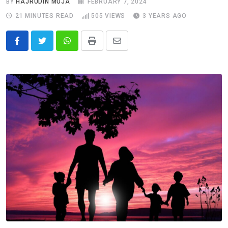
BY
HAJRUDIN MUJA
FEBRUARY 7, 2024
21 MINUTES READ
505
VIEWS
3 YEARS AGO
Whatsapp
Print
Share
via
Email