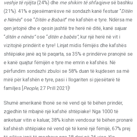
veshje të njëjta
(24%) dhe
me shikim të shfaqjeve
së bashku
(21%). 41% e pjesëmarrësve në sondazh kanë festuar “
Ditën
e Nënës
” ose “
Ditën e Babait
” me kafshën e tyre. Ndërsa me
qen jetojnë dhe e qesin jashtë tre herë në ditë, kanë sajuar
“
ditën e nënës”
ose “
ditën e babës”,
kur një herë në vit i
vizitojnë prindërit e tyre! Linjat midis fëmijës dhe kafshës
shtëpiake janë aq të paqarta, sa 35% e prindërve pranojnë se
e kanë quajtur fëmijën e tyre me emrin e kafshës. Në
përfundim sondazhi zbuloi se 58% duan të kujdesen sa më
mirë për kafshën e tyre, pasi i llogariten si pjesëtarë të
familjes [
People
, 27 Prill 2021]!
Shumë amerikanë thonë se në vend që të bëhen prindër,
zgjedhin të mbajnë një kafshë shtëpiake! Nga 1000 të
anketuar vitin e kaluar, 38% kishin vendosur të bëhen pronarë
kafshësh shtëpiake në vend që të kenë një fëmijë, 67% prej