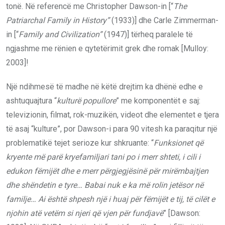
tonë. Në referencë me Christopher Dawson-in [“
The
Patriarchal Family in History”
(1933)] dhe Carle Zimmerman-
in [“
Family and Civilization
”
(1947)] tërheq paralele të
ngjashme me rënien e qytetërimit grek dhe romak [Mulloy:
2003]!
Një ndihmesë të madhe në këtë drejtim ka dhënë edhe e
ashtuquajtura “
kulturë popullore
” me komponentët e saj:
televizionin, filmat, rok-muzikën, videot dhe elementet e tjera
të asaj “kulture”, por Dawson-i para 90 vitesh ka paraqitur një
problematikë tejet serioze kur shkruante: “
Funksionet që
kryente më parë kryefamiljari tani po i merr shteti, i cili i
edukon fëmijët dhe e merr përgjegjësinë për mirëmbajtjen
dhe shëndetin e tyre… Babai nuk e ka më rolin jetësor në
familje… Ai është shpesh një i huaj për fëmijët e tij, të cilët e
njohin atë vetëm si njeri që vjen për fundjavë
” [Dawson: