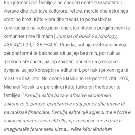
Roli jetësor i një familjeje në shoqëri është transmetimi i
vlerave dhe traditave kulturore, fetare, morale dhe etike nga
brezi në brez. Këto vlera dhe tradita të përbashkëta
kontribuojnë në kohezionin dhe stabilitetin e përgjithshëm të
komunitetit më të madh [
Journal of Black Psychology
,
#35(4)/2009, f. 387–406]. Prandaj, sot njerëzit kanë nevojë
për platformë të balancuar që ua jep besimin, por nuk ua
rrëmben shkencën, ua jep ahiretin, por nuk ua çrrënjosë
dynjanë, ua jep konceptin e adhurimit, por nuk i privon nga të
mirat e kësaj jete. Në esenë klasike të Harperit të vitit 1976,
Michael Novak-u e përshkroi këtë funksion thelbësor të
familjes: “
Familja është baza e aftësive ekonomike,
zakoneve të parasë, qëndrimeve ndaj punës dhe arteve të
pavarësisë financiare. Familja është një agjenci më e fortë e
suksesit arsimor sesa shkolla, një mësuese më e fortë e
imagjinatës fetare sesa kisha… Nëse këtu lëndohen