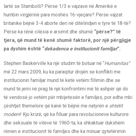
lartë se Stambolli? Përse 1/3 e vajzave në Amerikë e
humbin virgjërinë para moshës 16-vjeçare? Përse vajzat
britanike bëjnë 3-4 aborte deri në ditëlindjen e tyre të 18-të?
Përse ka rënë cilësia e arsimit dhe shumë
“përse?” të
tjera, që mund të kenë shumë faktorë, por një përgjigje
pa dyshim është “
dekadenca e institucionit familjar
”.
Stephen Baskerville ka një studim të botuar në “
Humanitas”
më 22 mars 2009, ku ka paraqitur drojën se konflikti me
institucionin familjar mund të ketë vetëm fillimin dhe se
mund të jemi në prag të një konfrontimi më të ashpër që do
të vendosë jo vetëm për mbijetesën e familjes, por edhe mbi
çështjet themelore që kanë të bëjnë me natyrën e
shtetit
modern
! Kjo krizë, që ka filluar para revolucioneve kulturore
dhe seksuale të viteve të 1960-ta, ka shkaktuar dukshëm
rënien e institucionit të familjes dhe ka minuar qytetërimin