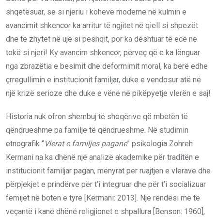
shqetësuar, se si njeriu i kohëve moderne në kulmin e
avancimit shkencor ka arritur të ngjitet në qiell si shpezët
dhe të zhytet në ujë si peshqit, por ka dështuar të ecë në
tokë si njeri! Ky avancim shkencor, përveç që e ka lënguar
nga zbrazëtia e besimit dhe deformimit moral, ka bërë edhe
çrregullimin e institucionit familjar, duke e vendosur atë në
një krizë serioze dhe duke e vënë në pikëpyetje vlerën e saj!
Historia nuk ofron shembuj të shoqërive që mbetën të
qëndrueshme pa familje të qëndrueshme. Në studimin
etnografik “
Vlerat e familjes pagane
” psikologia Zohreh
Kermani na ka dhënë një analizë akademike për traditën e
institucionit familjar pagan, mënyrat për ruajtjen e vlerave dhe
përpjekjet e prindërve për t’i integruar dhe për t’i socializuar
fëmijët në botën e tyre [Kermani: 2013]. Një rëndësi më të
veçantë i kanë dhënë religjionet e shpallura [Benson: 1960],