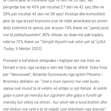
të cilëve janë të moshave nga 18 deri në 26 vjeç. Kjo
përqindje bie në 43% për moshat 27 deri në 42 vjeç dhe në
28% për moshat 43 deri në 58 vjeç! Kostoja dhe komoditeti
janë dy nga arsyet kryesore pse të rinjtë amerikanë po priren
drejt zotërimit të qenve, për arsyen 74% thanë se “
qentë janë
më të përballueshëm
”, 80% shtuan se duan më pak kujdes,
ndërsa 72% thanë se “
fëmijët thjesht nuk ishin për ta
” [
USA
Today
, 9 Nëntor 2023].
Pronarët e kafshëve shtëpiake i trajtojnë ato më mirë se
fëmijët e tyre, nga veshja e deri tek futja në shtrat. Duke folur
për “
Newsweek
”, Amanda Synowiecki nga qyteti Phoenix i
Arizonës deklaroi se: “
Unë e marr (qenin) me vete kudo,
sepse nuk mund ta lë vetëm në shtëpi si një fëmijë. Ai është
gjëja e parë që mendoj kur zgjohem dhe gjëja e fundit që
mendoj kur shkoj në shtrat… kur shoh tek e tund bishtin dhe
më shikon me sytë e tij të vegjël, unë shkrihem nga brenda”.