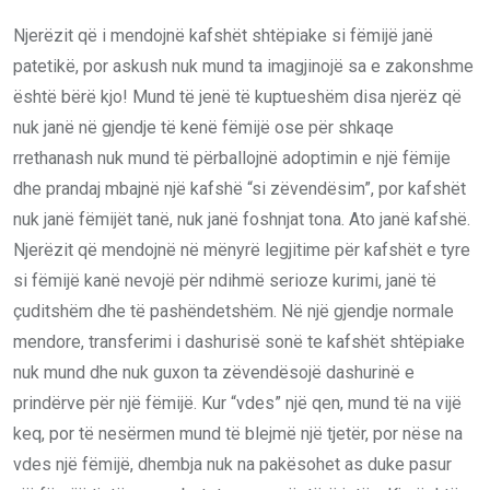
Njerëzit që i mendojnë kafshët shtëpiake si fëmijë janë
patetikë, por askush nuk mund ta imagjinojë sa e zakonshme
është bërë kjo! Mund të jenë të kuptueshëm disa njerëz që
nuk janë në gjendje të kenë fëmijë ose për shkaqe
rrethanash nuk mund të përballojnë adoptimin e një fëmije
dhe prandaj mbajnë një kafshë “si zëvendësim”, por kafshët
nuk janë fëmijët tanë, nuk janë foshnjat tona. Ato janë kafshë.
Njerëzit që mendojnë në mënyrë legjitime për kafshët e tyre
si fëmijë kanë nevojë për ndihmë serioze kurimi, janë të
çuditshëm dhe të pashëndetshëm. Në një gjendje normale
mendore, transferimi i dashurisë sonë te kafshët shtëpiake
nuk mund dhe nuk guxon ta zëvendësojë dashurinë e
prindërve për një fëmijë. Kur “vdes” një qen, mund të na vijë
keq, por të nesërmen mund të blejmë një tjetër, por nëse na
vdes një fëmijë, dhembja nuk na pakësohet as duke pasur