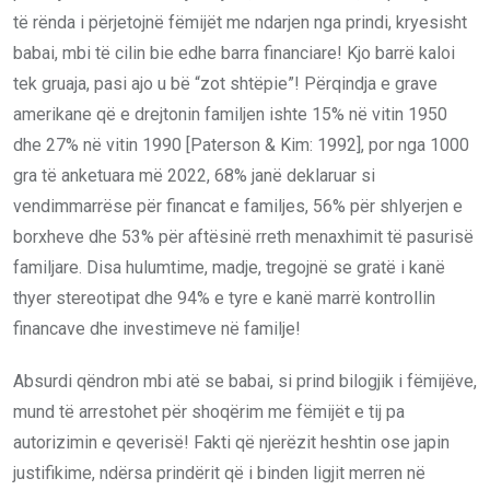
të rënda i përjetojnë fëmijët me ndarjen nga prindi, kryesisht
babai, mbi të cilin bie edhe barra financiare! Kjo barrë kaloi
tek gruaja, pasi ajo u bë “zot shtëpie”! Përqindja e grave
amerikane që e drejtonin familjen ishte 15% në vitin 1950
dhe 27% në vitin 1990 [Paterson & Kim: 1992], por nga 1000
gra të anketuara më 2022, 68% janë deklaruar si
vendimmarrëse për financat e familjes, 56% për shlyerjen e
borxheve dhe 53% për aftësinë rreth menaxhimit të pasurisë
familjare. Disa hulumtime, madje, tregojnë se gratë i kanë
thyer stereotipat dhe 94% e tyre e kanë marrë kontrollin
financave dhe investimeve në familje!
Absurdi qëndron mbi atë se babai, si prind bilogjik i fëmijëve,
mund të arrestohet për shoqërim me fëmijët e tij pa
autorizimin e qeverisë! Fakti që njerëzit heshtin ose japin
justifikime, ndërsa prindërit që i binden ligjit merren në