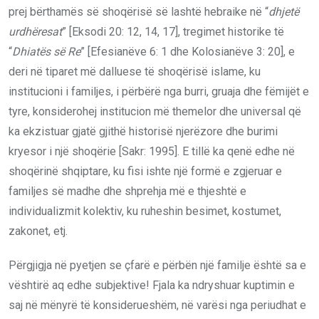
prej bërthamës së shoqërisë së lashtë hebraike në “
dhjetë
urdhëresat
” [Eksodi 20: 12, 14, 17], tregimet historike të
“
Dhiatës së Re
” [Efesianëve 6: 1 dhe Kolosianëve 3: 20], e
deri në tiparet më dalluese të shoqërisë islame, ku
institucioni i familjes, i përbërë nga burri, gruaja dhe fëmijët e
tyre, konsiderohej institucion më themelor dhe universal që
ka ekzistuar gjatë gjithë historisë njerëzore dhe burimi
kryesor i një shoqërie [Sakr: 1995]. E tillë ka qenë edhe në
shoqërinë shqiptare, ku fisi ishte një formë e zgjeruar e
familjes së madhe dhe shprehja më e thjeshtë e
individualizmit kolektiv, ku ruheshin besimet, kostumet,
zakonet, etj.
Përgjigja në pyetjen se çfarë e përbën një familje është sa e
vështirë aq edhe subjektive! Fjala ka ndryshuar kuptimin e
saj në mënyrë të konsiderueshëm, në varësi nga periudhat e