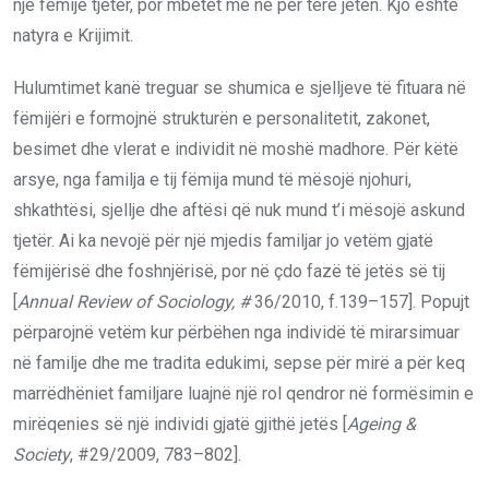
një fëmijë tjetër, por mbetet me ne për tërë jetën. Kjo është
natyra e Krijimit.
Hulumtimet kanë treguar se shumica e sjelljeve të fituara në
fëmijëri e formojnë strukturën e personalitetit, zakonet,
besimet dhe vlerat e individit në moshë madhore. Për këtë
arsye, nga familja e tij fëmija mund të mësojë njohuri,
shkathtësi, sjellje dhe aftësi që nuk mund t’i mësojë askund
tjetër. Ai ka nevojë për një mjedis familjar jo vetëm gjatë
fëmijërisë dhe foshnjërisë, por në çdo fazë të jetës së tij
[
Annual Review of Sociology, #
36/2010, f.139–157]. Popujt
përparojnë vetëm kur përbëhen nga individë të mirarsimuar
në familje dhe me tradita edukimi, sepse për mirë a për keq
marrëdhëniet familjare luajnë një rol qendror në formësimin e
mirëqenies së një individi gjatë gjithë jetës [
Ageing &
Society
, #29/2009, 783–802].