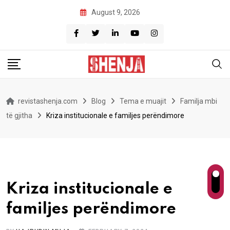
Skip
August 9, 2026
to
content
revistashenja.com
Blog
Tema e muajit
Familja mbi
të gjitha
Kriza institucionale e familjes perëndimore
Kriza institucionale e
familjes perëndimore