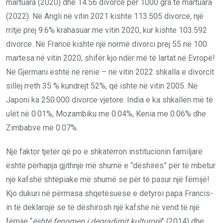
martuara (2020) dhe 14.56 divorce për 1000 gra të martuara
(2022). Në Angli në vitin 2021 kishte 113.505 divorce, një
rritje prej 9.6% krahasuar me vitin 2020, kur kishte 103.592
divorce. Në Francë kishte një normë divorci prej 55 në 100
martesa në vitin 2020, shifër kjo ndër më të lartat në Evropë!
Në Gjermani është në rënie – në vitin 2022 shkalla e divorcit
sillej rreth 35 % kundrejt 52%, që ishte në vitin 2005. Në
Japoni ka 250.000 divorce vjetore. India e ka shkallën më të
ulët në 0.01%, Mozambiku me 0.04%, Kenia me 0.06% dhe
Zimbabve me 0.07%.
Një faktor tjetër që po e shkatërron institucionin familjarë
është përhapja gjithnjë më shumë e “dëshirës” për të mbetur
një kafshë shtëpiake më shumë se për të pasur një fëmijë!
Kjo dukuri në përmasa shqetësuese e detyroi papa Francis-
in të deklarojë se të dëshirosh një kafshë në vend të një
fëmije “
është fenomen i degradimit kulturorë
” (2014) dhe