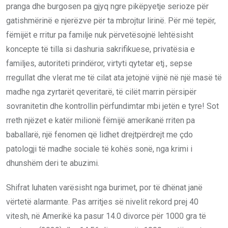
pranga dhe burgosen pa gjyq ngre pikëpyetje serioze për
gatishmërinë e njerëzve për ta mbrojtur lirinë. Për më tepër,
fëmijët e rritur pa familje nuk përvetësojnë lehtësisht
koncepte të tilla si dashuria sakrifikuese, privatësia e
familjes, autoriteti prindëror, virtyti qytetar etj., sepse
rregullat dhe vlerat me të cilat ata jetojnë vijnë në një masë të
madhe nga zyrtarët qeveritarë, të cilët marrin përsipër
sovranitetin dhe kontrollin përfundimtar mbi jetën e tyre! Sot
rreth njëzet e katër milionë fëmijë amerikanë rriten pa
baballarë, një fenomen që lidhet drejtpërdrejt me çdo
patologji të madhe sociale të kohës sonë, nga krimi i
dhunshëm deri te abuzimi.
Shifrat luhaten varësisht nga burimet, por të dhënat janë
vërtetë alarmante. Pas arritjes së nivelit rekord prej 40
vitesh, në Amerikë ka pasur 14.0 divorce për 1000 gra të