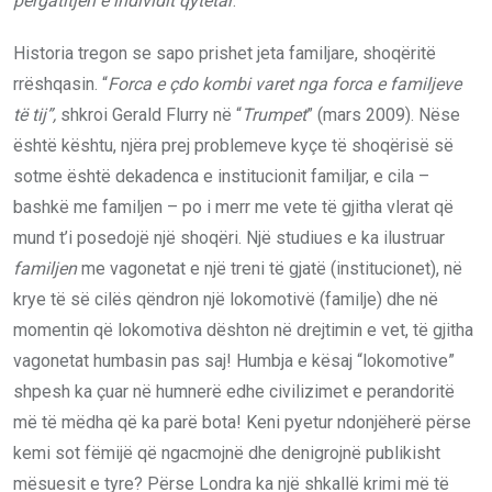
përgatitjen e individit qytetar
.
Historia tregon se sapo prishet jeta familjare, shoqëritë
rrëshqasin. “
Forca e çdo kombi varet nga forca e familjeve
të tij”,
shkroi Gerald Flurry në “
Trumpet
” (mars 2009). Nëse
është kështu, njëra prej problemeve kyçe të shoqërisë së
sotme është dekadenca e institucionit familjar, e cila –
bashkë me familjen – po i merr me vete të gjitha vlerat që
mund t’i posedojë një shoqëri. Një studiues e ka ilustruar
familjen
me vagonetat e një treni të gjatë (institucionet), në
krye të së cilës qëndron një lokomotivë (familje) dhe në
momentin që lokomotiva dështon në drejtimin e vet, të gjitha
vagonetat humbasin pas saj! Humbja e kësaj “lokomotive”
shpesh ka çuar në humnerë edhe civilizimet e perandoritë
më të mëdha që ka parë bota! Keni pyetur ndonjëherë përse
kemi sot fëmijë që ngacmojnë dhe denigrojnë publikisht
mësuesit e tyre? Përse Londra ka një shkallë krimi më të