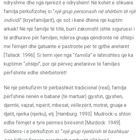
ndryshme dhe nga njerëzit e ndryshëm! Në kohët e shkuara
familja përkufizohej si “
një grup personash në shërbim të një
individi
” (kryefamiljarit), që sot i kanë dhënë një kuptim
arkaik! Në një familje të tillë, burri zakonisht ishte siguruesi i
të ardhurave për familjen, ndërsa gruaja qëndronte në shtëpi
me fëmijët dhe gatuante e pastronte për të gjithë anëtarët
[Tallack: 1996]. Si term vjen nga “
familia
” e latinishtes që ka
kuptimin “
shtëpi
”, por që përveç anëtarëve të familjes
përfshinte edhe shërbëtorët!
Në një përkufizim të përbashkët tradicional (real), familja
përfshinë nënën e babanë (të martuar) gjyshin, gjyshen,
djemtë, vajzat, nipërit, mbesat, vëllezërit, motrat, gruaja e
djalit, njerka (njerku), etj. [Hamburg: 1993]. Mudrock-u shton
edhe fëmijët e tyre përmes birësimit [Murdock: 1949].
Giddens-i e përkufizon si: “
një grup njerëzish të bashkuar