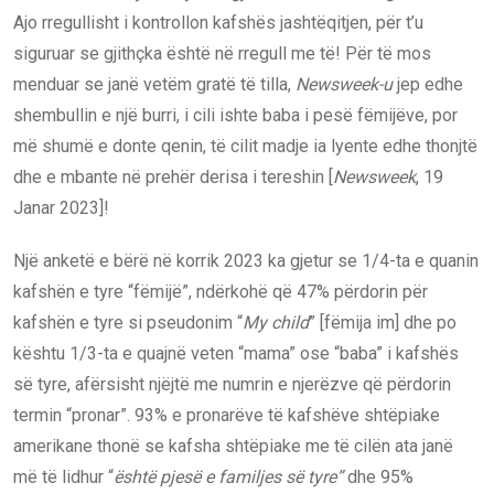
Ajo rregullisht i kontrollon kafshës jashtëqitjen, për t’u
siguruar se gjithçka është në rregull me të! Për të mos
menduar se janë vetëm gratë të tilla,
Newsweek-u
jep edhe
shembullin e një burri, i cili ishte baba i pesë fëmijëve, por
më shumë e donte qenin, të cilit madje ia lyente edhe thonjtë
dhe e mbante në prehër derisa i tereshin [
Newsweek
, 19
Janar 2023]!
Një anketë e bërë në korrik 2023 ka gjetur se 1/4-ta e quanin
kafshën e tyre “fëmijë”, ndërkohë që 47% përdorin për
kafshën e tyre si pseudonim “
My child
” [fëmija im] dhe po
kështu 1/3-ta e quajnë veten “mama” ose “baba” i kafshës
së tyre, afërsisht njëjtë me numrin e njerëzve që përdorin
termin “pronar”. 93% e pronarëve të kafshëve shtëpiake
amerikane thonë se kafsha shtëpiake me të cilën ata janë
më të lidhur “
është pjesë e familjes së tyre”
dhe 95%