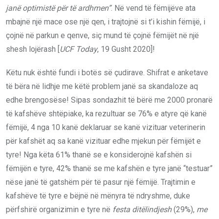
janë optimistë për të ardhmen”
. Në vend të fëmijëve ata
mbajnë një mace ose një qen, i trajtojnë si t’i kishin fëmijë, i
çojnë në parkun e qenve, siç mund të çojnë fëmijët në një
shesh lojërash [
UCF Today
, 19 Gusht 2020]!
Këtu nuk është fundi i botës së çudirave. Shifrat e anketave
të bëra në lidhje me këtë problem janë sa skandaloze aq
edhe brengosëse! Sipas sondazhit të bërë me 2000 pronarë
të kafshëve shtëpiake, ka rezultuar se 76% e atyre që kanë
fëmijë, 4 nga 10 kanë deklaruar se kanë vizituar veterinerin
për kafshët aq sa kanë vizituar edhe mjekun për fëmijët e
tyre! Nga këta 61% thanë se e konsiderojnë kafshën si
fëmijën e tyre, 42% thanë se me kafshën e tyre janë “testuar”
nëse janë të gatshëm për të pasur një fëmijë. Trajtimin e
kafshëve të tyre e bëjnë në mënyra të ndryshme, duke
përfshirë organizimin e tyre në
festa ditëlindjesh
(29%),
me