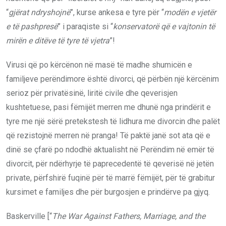
“
gjërat ndryshojnë
”, kurse ankesa e tyre për “
modën e vjetër
e të pashpresë
” i paraqiste si “
konservatorë që e vajtonin të
mirën e ditëve të tyre të vjetra
”!
Virusi që po kërcënon në masë të madhe shumicën e
familjeve perëndimore është divorci, që përbën një kërcënim
serioz për privatësinë, liritë civile dhe qeverisjen
kushtetuese, pasi fëmijët merren me dhunë nga prindërit e
tyre me një sërë pretekstesh të lidhura me divorcin dhe palët
që rezistojnë merren në pranga! Të paktë janë sot ata që e
dinë se çfarë po ndodhë aktualisht në Perëndim në emër të
divorcit, për ndërhyrje të paprecedentë të qeverisë në jetën
private, përfshirë fuqinë për të marrë fëmijët, për të grabitur
kursimet e familjes dhe për burgosjen e prindërve pa gjyq.
Baskerville [“
The War Against Fathers, Marriage, and the