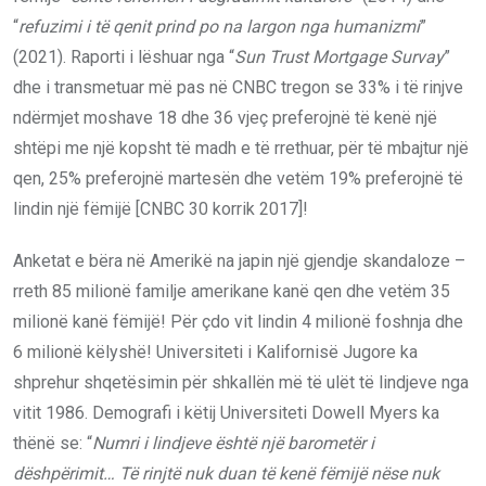
“
refuzimi i të qenit prind po na largon nga humanizmi
”
(2021). Raporti i lëshuar nga “
Sun Trust Mortgage Survay
”
dhe i transmetuar më pas në CNBC tregon se 33% i të rinjve
ndërmjet moshave 18 dhe 36 vjeç preferojnë të kenë një
shtëpi me një kopsht të madh e të rrethuar, për të mbajtur një
qen, 25% preferojnë martesën dhe vetëm 19% preferojnë të
lindin një fëmijë [CNBC 30 korrik 2017]!
Anketat e bëra në Amerikë na japin një gjendje skandaloze –
rreth 85 milionë familje amerikane kanë qen dhe vetëm 35
milionë kanë fëmijë! Për çdo vit lindin 4 milionë foshnja dhe
6 milionë këlyshë! Universiteti i Kalifornisë Jugore ka
shprehur shqetësimin për shkallën më të ulët të lindjeve nga
vitit 1986. Demografi i këtij Universiteti Dowell Myers ka
thënë se: “
Numri i lindjeve është një barometër i
dëshpërimit… Të rinjtë nuk duan të kenë fëmijë nëse nuk