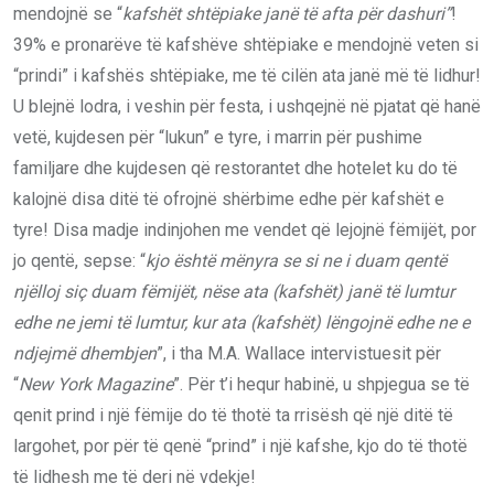
mendojnë se “
kafshët shtëpiake janë të afta për dashuri”
!
39% e pronarëve të kafshëve shtëpiake e mendojnë veten si
“prindi” i kafshës shtëpiake, me të cilën ata janë më të lidhur!
U blejnë lodra, i veshin për festa, i ushqejnë në pjatat që hanë
vetë, kujdesen për “lukun” e tyre, i marrin për pushime
familjare dhe kujdesen që restorantet dhe hotelet ku do të
kalojnë disa ditë të ofrojnë shërbime edhe për kafshët e
tyre! Disa madje indinjohen me vendet që lejojnë fëmijët, por
jo qentë, sepse: “
kjo është mënyra se si ne i duam qentë
njëlloj siç duam fëmijët, nëse ata (kafshët) janë të lumtur
edhe ne jemi të lumtur, kur ata (kafshët) lëngojnë edhe ne e
ndjejmë dhembjen
”, i tha M.A. Wallace intervistuesit për
“
New York Magazine
”. Për t’i hequr habinë, u shpjegua se të
qenit prind i një fëmije do të thotë ta rrisësh që një ditë të
largohet, por për të qenë “prind” i një kafshe, kjo do të thotë
të lidhesh me të deri në vdekje!