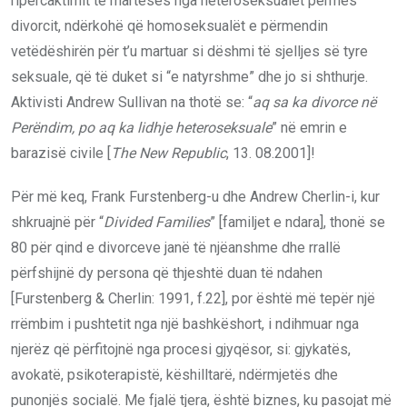
ripërcaktimit të martesës nga heteroseksualët përmes
divorcit, ndërkohë që homoseksualët e përmendin
vetëdëshirën për t’u martuar si dëshmi të sjelljes së tyre
seksuale, që të duket si “e natyrshme” dhe jo si shthurje.
Aktivisti Andrew Sullivan na thotë se: “
aq sa ka divorce në
Perëndim, po aq ka lidhje heteroseksuale
” në emrin e
barazisë civile [
The New Republic
, 13. 08.2001]!
Për më keq, Frank Furstenberg-u dhe Andrew Cherlin-i, kur
shkruajnë për “
Divided Families
” [familjet e ndara], thonë se
80 për qind e divorceve janë të njëanshme dhe rrallë
përfshijnë dy persona që thjeshtë duan të ndahen
[Furstenberg & Cherlin: 1991, f.22], por është më tepër një
rrëmbim i pushtetit nga një bashkëshort, i ndihmuar nga
njerëz që përfitojnë nga procesi gjyqësor, si: gjykatës,
avokatë, psikoterapistë, këshilltarë, ndërmjetës dhe
punonjës socialë. Me fjalë tjera, është biznes, ku pasojat më