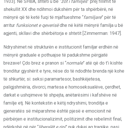
1933]. Në SHBA, shteti u bë “
zot i familjes
” prej fillimit të
shekullit XX dhe ndihmoi dukshëm për ta shpërbërë, në
mënyrë që të ketë fuqi të mjaftueshme “
familjare
” për të
arritur
funksionet e qeverisë
dhe në këtë mënyrë familja u bë
agjenti, skllavi dhe shërbëtorja e shtetit [Zimmerman: 1947].
Ndryshimet në strukturën e institucionit familjar erdhën në
mënyrë graduale e pothuajse të padukshme përgjatë
brezave! Çdo brez e pranon si “
normale
” atë që do t’i kishte
tronditur gjyshërit e tyre, nëse do të ndodhte brenda një kohe
të shkurtër, si: seksi paramartesor, bashkëjetesa,
paligjshmëria, divorci, martesa e homoseksualëve, çerdhet,
darkat e ushqimeve të shpejta, anëtarësimi i kafshëve në
familje etj. Në kontekstin e këtij ndryshimi, tronditja e
gjeneratës së mëparshme është pjesë e emocionit në
përbërjen e institucionalizimit, politizimit dhe rebelimit final,
ndërkohë që për “
liberalët e rinj
” nuk dukej aq tragjike, pasi