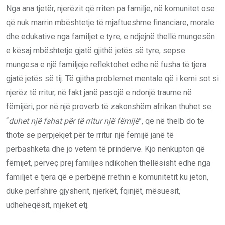
Nga ana tjetër, njerëzit që rriten pa familje, në komunitet ose
që nuk marrin mbështetje të mjaftueshme financiare, morale
dhe edukative nga familjet e tyre, e ndjejnë thellë mungesën
e kësaj mbështetje gjatë gjithë jetës së tyre, sepse
mungesa e një familjeje reflektohet edhe në fusha të tjera
gjatë jetës së tij. Të gjitha problemet mentale që i kemi sot si
njerëz të rritur, në fakt janë pasojë e ndonjë traume në
fëmijëri, por në një proverb të zakonshëm afrikan thuhet se
“
duhet një fshat për të rritur një fëmijë
”, që në thelb do të
thotë se përpjekjet për të rritur një fëmijë janë të
përbashkëta dhe jo vetëm të prindërve. Kjo nënkupton që
fëmijët, përveç prej familjes ndikohen thellësisht edhe nga
familjet e tjera që e përbëjnë rrethin e komunitetit ku jeton,
duke përfshirë gjyshërit, njerkët, fqinjët, mësuesit,
udhëheqësit, mjekët etj.