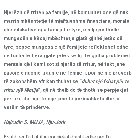
Njerëzit që rriten pa familje, në komunitet ose që nuk
marrin mbështetje të mjaftueshme financiare, morale
dhe edukative nga familjet e tyre, e ndjejnë thellë
mungesën e kësaj mbështetje gjatë gjithë jetës së
tyre, sepse mungesa e një familjeje reflektohet edhe
në fusha të tjera gjatë jetës së tij. Të gjitha problemet
mentale që i kemi sot si njerëz të rritur, në fakt janë
pasojë e ndonjë traume në fëmijëri, por në një proverb
të zakonshëm afrikan thuhet se “
duhet një fshat për të
rritur një fëmijë
”, që në thelb do të thotë se përpjekjet
për të rritur një fëmijë janë të përbashkëta dhe jo
vetëm të prindërve.
Hajrudin S. MUJA, Nju-Jork
Është për t’u habitur, por njëkohësisht edhe për t’u