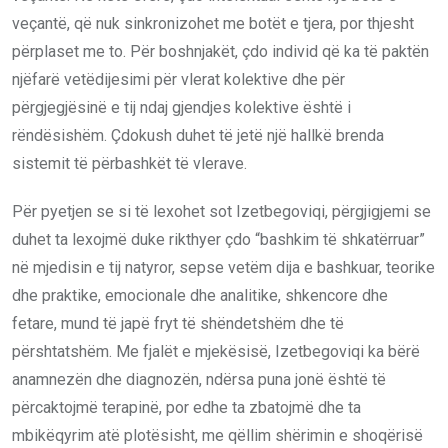
veçantë, që nuk sinkronizohet me botët e tjera, por thjesht
përplaset me to. Për boshnjakët, çdo individ që ka të paktën
njëfarë vetëdijesimi për vlerat kolektive dhe për
përgjegjësinë e tij ndaj gjendjes kolektive është i
rëndësishëm. Çdokush duhet të jetë një hallkë brenda
sistemit të përbashkët të vlerave.
Për pyetjen se si të lexohet sot Izetbegoviqi, përgjigjemi se
duhet ta lexojmë duke rikthyer çdo “bashkim të shkatërruar”
në mjedisin e tij natyror, sepse vetëm dija e bashkuar, teorike
dhe praktike, emocionale dhe analitike, shkencore dhe
fetare, mund të japë fryt të shëndetshëm dhe të
përshtatshëm. Me fjalët e mjekësisë, Izetbegoviqi ka bërë
anamnezën dhe diagnozën, ndërsa puna jonë është të
përcaktojmë terapinë, por edhe ta zbatojmë dhe ta
mbikëqyrim atë plotësisht, me qëllim shërimin e shoqërisë