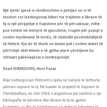
Një tjetër pjesë e rëndësishme e pyetjes se si të
lexohet sot Izetbegoviqi lidhet me trajtimin e librave të
tij si një përpjekje e fuqishme për të përcaktuar, edhe
pse vetëm në mënyrë të pjesshme, rrugën për popujt e
sotëm myslimanë të botës, të shekullit pesëmbëdhjetë
të Hixhrit. Kjo do të thotë se leximi ynë i sotëm duhet të
përfshijë zbërthimin e të gjitha atyre çështjeve ku
shfaqet pakënaqësia e Izetbegoviqit.
Sead SHEMSOVIQ, Novi Pazar
Alija Izetbegoviqin fillimisht e njoha në mënyrë të tërthortë,
përmes veprave të tij. Në kuadër të projektit të Veprave të
Përmbledhura, në vitin 2004, u angazhova për hartimin e një
bibliografie të teksteve dhe librave të tij në gjuhën
boshnjake, si dhe të përkthimeve në gjuhë të ndryshme të