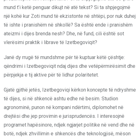
mund t’i ketë penguar dikujt në atë tekst? Si ta shpjegojmë
një kohë kur Zoti mund të ekzistonte në shtëpi, por nuk duhej
të ishte i pranishëm në shkollë? Sa është ende i pranishëm
ateizmi i dijes brenda nesh? Dhe, në fund, cili është sot
vlerësimi praktik i librave të Izetbegoviqit?
Janë dy rrugë të mundshme për të kuptuar këtë çështje:
qëndrimi i Izetbegoviqit ndaj dijes dhe vetëpërmirësimit dhe
përpjekja e tij aktive për të lidhur polaritetet.
Gjatë gjithë jetës, Izetbegoviqi kërkon koncepte të ndryshme
të dijes, si në shkencë ashtu edhe në besim. Studion
agronominë, punon në kompani ndërtimi, diplomohet në
drejtësi dhe jep provimin e jurisprudencës. I interesojnë
programet hapësinore, ndjek ngjarjet politike në vend dhe në
botë, ndjek zhvillimin e shkencës dhe teknologjisë, mëson