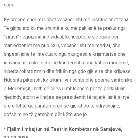
sonë.
Ky proces shërimi lidhet veçanërisht me institucionet tona.
Të gjitha ato ku më shumë e ku më pak janë të prekur nga
“virusi” i egoizmit individual, konceptet e vjetruara për
marrëdhëniet me publikun, veçanërisht me mediat, dhe
shpesh janë të infektuara nga mungesa e krijimtarisë dhe
inovacionit, duke qenë në kundërshtim me kohën moderne,
hiperburokratizimin dhe frikën nga çdo gjë e re dhe krijuese.
Ndoshta pikërisht ky takim i yni sonte dhe poema simfonike
e Mejremiçit, rreth së cilës u mblodhëm për të përkujtuar
njëqindvjetorin e lindjes së presidentit të ndjerë, janë si një
erë e lehtë që paralajmëron se gjërat do të ndryshojnë,
qofshim ne të gatshëm për këtë apo jo.
* Fjalim i mbajtur në Teatrin Kombëtar në Sarajevë,
17.10.2025