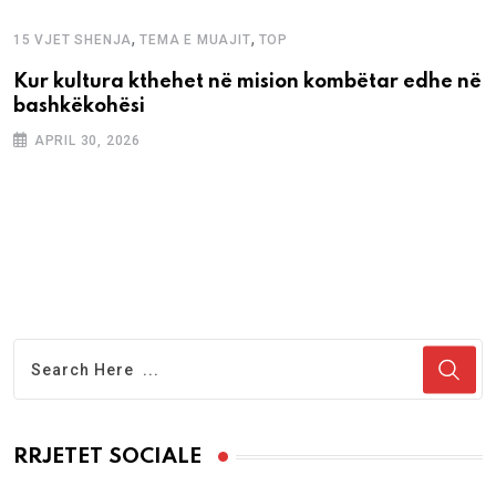
,
,
15 VJET SHENJA
TEMA E MUAJIT
TOP
Kur kultura kthehet në mision kombëtar edhe në
bashkëkohësi
APRIL 30, 2026
RRJETET SOCIALE