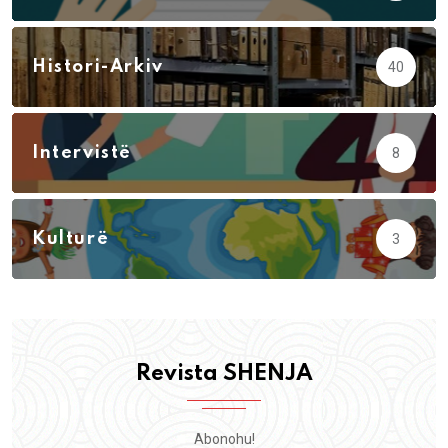
Histori-Arkiv
40
Intervistë
8
Kulturë
3
Revista SHENJA
Abonohu!