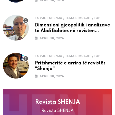
APRIL 30, 2026
,
,
15 VJET SHENJA
TEMA E MUAJIT
TOP
Dimensioni gjeopolitik i analizave
të Abdi Baletës në revistën
“Shenja”
APRIL 30, 2026
,
,
15 VJET SHENJA
TEMA E MUAJIT
TOP
Pritshmëritë e arrira të revistës
“Shenja”
APRIL 30, 2026
Revista SHENJA
Revista SHENJA