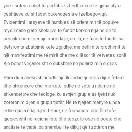
ynë i sotëm duhet të përfshijë zbërthimin e të gjitha atyre
çështjeve ku shfaqet pakënaqësia e Izetbegoviqit.
Evidentimi i arsyeve të humbjes së orientimit të popujve
myslimanë gjatë shekujve të fundit kërkon nga ne që të
përcaktohemi për një rrugëdalje, e cila, në fund të fundit, na
detyron ta zbatojmë këtë zgjidhje, me qëllim të prodhimit të
një manifestimi më të mirë dhe më cilësor të vetvetes sonë.
Kjo bëhet veçanërisht e dukshme në polarizimin e dijes.
Para disa shekujsh ndodhi një lloj ndarjeje mes dijes fetare
dhe shkencore dhe, me këtë, edhe ne vetë u ndamë në
shkencëtarë dhe teologë, ku asnjëri grup e as tjetri nuk
zotëronim dijen e grupit tjetër. Në të njëjtën mënyrë u nda
edhe qasja ndaj dijes fetare, në formalistë dhe filozofë,
gjegjësisht në racionalistë dhe teozofë ose në poetë dhe
analistë të thatë, pa shembull të dikujt që i zotëron me