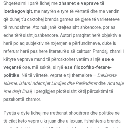
Shqetësimi i parë lidhej me
zhanret e veprave të
Izetbegoviqit
, me natyrën e tyre të vërtetë dhe me vendin
që duhej t’u caktohej brenda gamës së gjerë të varieteteve
të mundshme. Ato nuk janë krejtësisht shkencore, por as
edhe tërësisht joshkencore. Autori paraqitet herë objektiv e
herë po aq subjektiv në nxjerrjen e përfundimeve, duke iu
referuar herë pas here literaturës së caktuar. Prandaj, zhanri i
këtyre veprave mund të përcaktohet vetëm si një
ese e
veçantë
ose, më saktë, si një
ese filozofiko-fetare-
politike
. Në të vërtetë, veprat e tij themelore –
Deklarata
Islame
,
Islami ndërmjet Lindjes dhe Perëndimit
dhe
Arratisja
ime drejt lirisë
, i përgjigjen plotësisht këtij përcaktimi të
pazakontë zhanror.
Pyetja e dytë lidhej me rrethanat shoqërore dhe politike në
të cilat këto vepra u krijuan dhe u lexuan, fshehtësia brenda