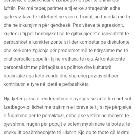
luftën. Për më tepër, parimet e tij etike shfaqeshin edhe
gjatë vizitave te luftëtarët në vijën e frontit, në bisedat me ta
dhe në inkurajimin për qëndresë. Pas viteve të agresionit,
kujdesi i tij për boshnjakët në të gjitha pjesët e ish-shtetit të
përbashkët e karakterizonte si lider kombëtar që diskutonte
dhe kërkonte zgjidhje për problemet më të ndryshme me të
cilat përballej populli i tij në rrethana të reja. Ai kontaktonte
personalisht me përfaqësues politikë dhe kulturorë
boshnjakë nga këto vende dhe shprehej pozitivisht për
kontributin e tyre në idetë e përbashkëta.
Një tjetër pjesë e rëndësishme e pyetjes se si të lexohet sot
Izetbegoviqi lidhet me trajtimin e librave të tij si një përpjekje
e fuqishme për të përcaktuar, edhe pse vetëm në mënyrë të
pjesshme, rrugën për popujt e sotëm myslimanë të botës, të
shekullit pesëmbëdhjetë të Hixhrit. Kjo do të thotë që leximi