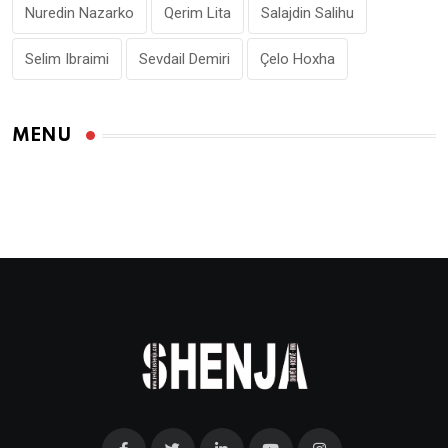
Nuredin Nazarko
Qerim Lita
Salajdin Salihu
Selim Ibraimi
Sevdail Demiri
Çelo Hoxha
MENU