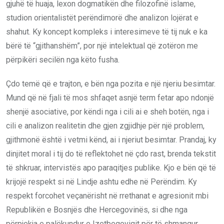
gjuhë të huaja, lexon dogmatikën dhe filozofinë islame,
studion orientalistët perëndimorë dhe analizon lojërat e
shahut. Ky koncept kompleks i interesimeve të tij nuk e ka
bërë të “gjithanshëm”, por një intelektual që zotëron me
përpikëri secilën nga këto fusha.
Çdo temë që e trajton, e bën nga pozita e një njeriu besimtar.
Mund që në fjali të mos shfaqet asnjë term fetar apo ndonjë
shenjë asociative, por këndi nga i cili ai e sheh botën, nga i
cili e analizon realitetin dhe gjen zgjidhje për një problem,
gjithmonë është i vetmi kënd, ai i njeriut besimtar. Prandaj, ky
dinjitet moral i tij do të reflektohet në çdo rast, brenda tekstit
të shkruar, intervistës apo paraqitjes publike. Kjo e bën që të
krijojë respekt si në Lindje ashtu edhe në Perëndim. Ky
respekt forcohet veçanërisht në rrethanat e agresionit mbi
Republikën e Bosnjës dhe Hercegovinës, si dhe nga
përpjekja e palëkundur e Izetbegoviqit për të shmangur