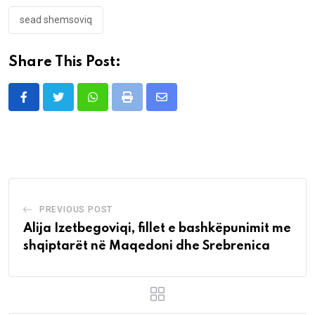
sead shemsoviq
Share This Post:
Whatsapp
Print
Share
via
Email
PREVIOUS POST
Alija Izetbegoviqi, fillet e bashkëpunimit me
shqiptarët në Maqedoni dhe Srebrenica