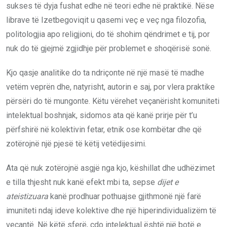
sukses të dyja fushat edhe në teori edhe në praktikë. Nëse
librave të Izetbegoviqit u qasemi veç e veç nga filozofia,
politologjia apo religjioni, do të shohim qëndrimet e tij, por
nuk do të gjejmë zgjidhje për problemet e shoqërisë sonë.
Kjo qasje analitike do ta ndriçonte në një masë të madhe
vetëm veprën dhe, natyrisht, autorin e saj, por vlera praktike
përsëri do të mungonte. Këtu vërehet veçanërisht komuniteti
intelektual boshnjak, sidomos ata që kanë prirje për t’u
përfshirë në kolektivin fetar, etnik ose kombëtar dhe që
zotërojnë një pjesë të këtij vetëdijesimi.
Ata që nuk zotërojnë asgjë nga kjo, këshillat dhe udhëzimet
e tilla thjesht nuk kanë efekt mbi ta, sepse
dijet e
ateistizuara
kanë prodhuar pothuajse gjithmonë një farë
imuniteti ndaj ideve kolektive dhe një hiperindividualizëm të
veçantë. Në këtë sferë, çdo intelektual është një botë e