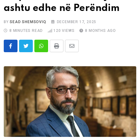
ashtu edhe në Perëndim
BY
SEAD SHEMSOVIQ
DECEMBER 17, 2025
8 MINUTES READ
120
VIEWS
8 MONTHS AGO
Whatsapp
Print
Share
via
Email