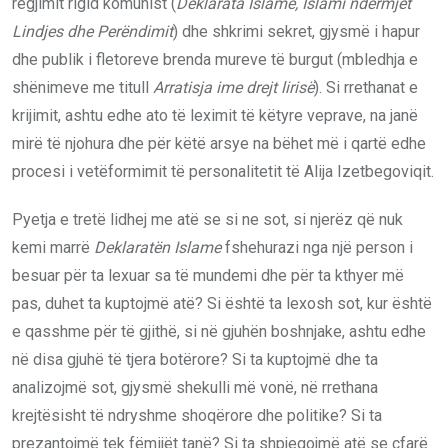
regjimit rigid komunist (
Deklarata Islame, Islami ndërmjet
Lindjes dhe Perëndimit
) dhe shkrimi sekret, gjysmë i hapur
dhe publik i fletoreve brenda mureve të burgut (mbledhja e
shënimeve me titull
Arratisja ime drejt lirisë
). Si rrethanat e
krijimit, ashtu edhe ato të leximit të këtyre veprave, na janë
mirë të njohura dhe për këtë arsye na bëhet më i qartë edhe
procesi i vetëformimit të personalitetit të Alija Izetbegoviqit.
Pyetja e tretë lidhej me atë se si ne sot, si njerëz që nuk
kemi marrë
Deklaratën Islame
fshehurazi nga një person i
besuar për ta lexuar sa të mundemi dhe për ta kthyer më
pas, duhet ta kuptojmë atë? Si është ta lexosh sot, kur është
e qasshme për të gjithë, si në gjuhën boshnjake, ashtu edhe
në disa gjuhë të tjera botërore? Si ta kuptojmë dhe ta
analizojmë sot, gjysmë shekulli më vonë, në rrethana
krejtësisht të ndryshme shoqërore dhe politike? Si ta
prezantojmë tek fëmijët tanë? Si ta shpjegojmë atë se çfarë