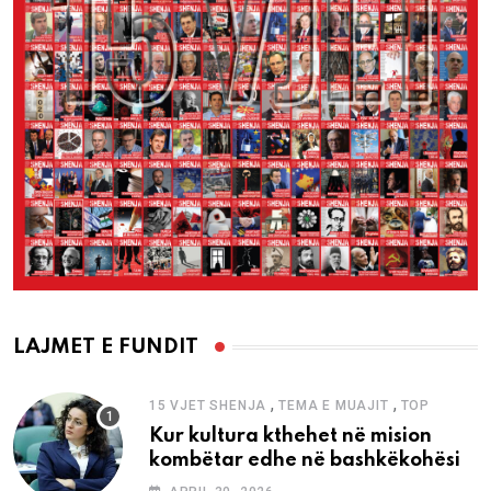
LAJMET E FUNDIT
,
,
15 VJET SHENJA
TEMA E MUAJIT
TOP
Kur kultura kthehet në mision
kombëtar edhe në bashkëkohësi