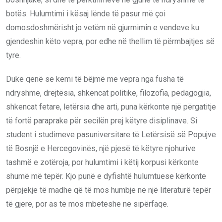
botës. Hulumtimi i kësaj lënde të pasur më çoi
domosdoshmërisht jo vetëm në gjurmimin e vendeve ku
gjendeshin këto vepra, por edhe në thellim të përmbajtjes së
tyre.
Duke qenë se kemi të bëjmë me vepra nga fusha të
ndryshme, drejtësia, shkencat politike, filozofia, pedagogjia,
shkencat fetare, letërsia dhe arti, puna kërkonte një përgatitje
të fortë paraprake për secilën prej këtyre disiplinave. Si
student i studimeve pasuniversitare të Letërsisë së Popujve
të Bosnjë e Hercegovinës, një pjesë të këtyre njohurive
tashmë e zotëroja, por hulumtimi i këtij korpusi kërkonte
shumë më tepër. Kjo punë e dyfishtë hulumtuese kërkonte
përpjekje të madhe që të mos humbje në një literaturë tepër
të gjerë, por as të mos mbeteshe në sipërfaqe.