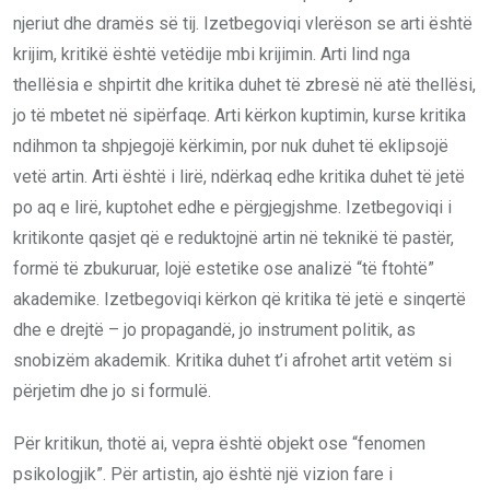
njeriut dhe dramës së tij. Izetbegoviqi vlerëson se arti është
krijim, kritikë është vetëdije mbi krijimin. Arti lind nga
thellësia e shpirtit dhe kritika duhet të zbresë në atë thellësi,
jo të mbetet në sipërfaqe. Arti kërkon kuptimin, kurse kritika
ndihmon ta shpjegojë kërkimin, por nuk duhet të eklipsojë
vetë artin. Arti është i lirë, ndërkaq edhe kritika duhet të jetë
po aq e lirë, kuptohet edhe e përgjegjshme. Izetbegoviqi i
kritikonte qasjet që e reduktojnë artin në teknikë të pastër,
formë të zbukuruar, lojë estetike ose analizë “të ftohtë”
akademike. Izetbegoviqi kërkon që kritika të jetë e sinqertë
dhe e drejtë – jo propagandë, jo instrument politik, as
snobizëm akademik. Kritika duhet t’i afrohet artit vetëm si
përjetim dhe jo si formulë.
Për kritikun, thotë ai, vepra është objekt ose “fenomen
psikologjik”. Për artistin, ajo është një vizion fare i