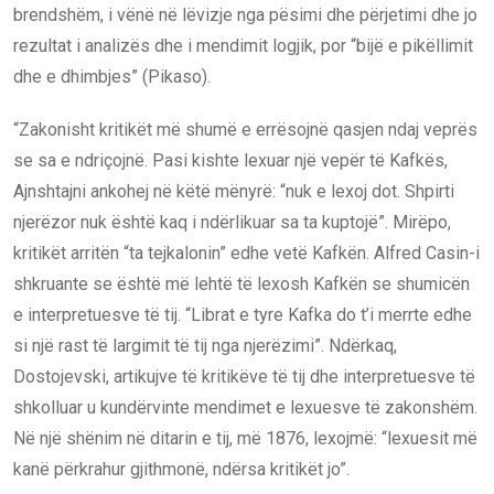
brendshëm, i vënë në lëvizje nga pësimi dhe përjetimi dhe jo
rezultat i analizës dhe i mendimit logjik, por “bijë e pikëllimit
dhe e dhimbjes” (Pikaso).
“Zakonisht kritikët më shumë e errësojnë qasjen ndaj veprës
se sa e ndriçojnë. Pasi kishte lexuar një vepër të Kafkës,
Ajnshtajni ankohej në këtë mënyrë: “nuk e lexoj dot. Shpirti
njerëzor nuk është kaq i ndërlikuar sa ta kuptojë”. Mirëpo,
kritikët arritën “ta tejkalonin” edhe vetë Kafkën. Alfred Casin-i
shkruante se është më lehtë të lexosh Kafkën se shumicën
e interpretuesve të tij. “Librat e tyre Kafka do t’i merrte edhe
si një rast të largimit të tij nga njerëzimi”. Ndërkaq,
Dostojevski, artikujve të kritikëve të tij dhe interpretuesve të
shkolluar u kundërvinte mendimet e lexuesve të zakonshëm.
Në një shënim në ditarin e tij, më 1876, lexojmë: “lexuesit më
kanë përkrahur gjithmonë, ndërsa kritikët jo”.