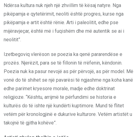
Ndërsa kultura nuk njeh një zhvillim të kësaj natyre. Nga
pikëpamja e qytetërimit, neoliti është progres, kurse nga
pikëpamja e artit është rënie. Arti i paleolitit, edhe pse
mijëravjeçar, është më i fuqishëm dhe më autentik se ai i
neolitit”.
Izetbegoviq vlerëson se poezia ka qenë pararendëse e
prozës. Njerëzit, para se të fillonin të rrëfenin, këndonin.
Poezia nuk ka pasur nevojë as për përvojë, as për model. Më
vonë do të shihet se një pavarësi të ngjashme nga koha kanë
edhe parimet kryesore morale, madje edhe doktrinat
religjioze. “Kështu, arrijmë te përfundimi se historia e
kulturës do të ishte një kundërti kuptimore. Mund të flitet
vetëm për kronologjinë e dukurive kulturore. Vetëm artistët u
takojnë të gjitha kohëve”.