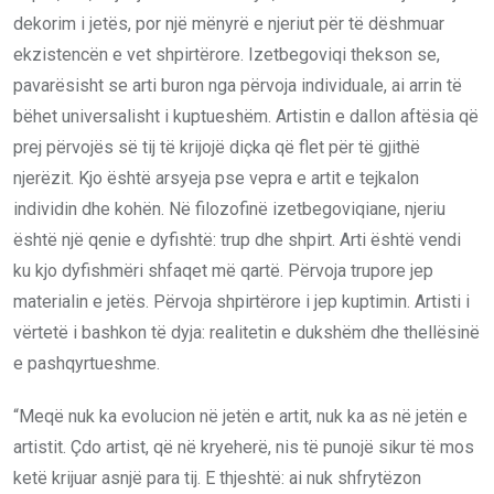
dekorim i jetës, por një mënyrë e njeriut për të dëshmuar
ekzistencën e vet shpirtërore. Izetbegoviqi thekson se,
pavarësisht se arti buron nga përvoja individuale, ai arrin të
bëhet universalisht i kuptueshëm. Artistin e dallon aftësia që
prej përvojës së tij të krijojë diçka që flet për të gjithë
njerëzit. Kjo është arsyeja pse vepra e artit e tejkalon
individin dhe kohën. Në filozofinë izetbegoviqiane, njeriu
është një qenie e dyfishtë: trup dhe shpirt. Arti është vendi
ku kjo dyfishmëri shfaqet më qartë. Përvoja trupore jep
materialin e jetës. Përvoja shpirtërore i jep kuptimin. Artisti i
vërtetë i bashkon të dyja: realitetin e dukshëm dhe thellësinë
e pashqyrtueshme.
“Meqë nuk ka evolucion në jetën e artit, nuk ka as në jetën e
artistit. Çdo artist, që në kryeherë, nis të punojë sikur të mos
ketë krijuar asnjë para tij. E thjeshtë: ai nuk shfrytëzon