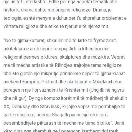
një unitet i stërlashtë. Edhe për nga aspekti tematik dhe
historik, drama është me origjinë religjioze. Drama, jo
teologjia, është mënyra e duhur për t’u shprehur problemet e
vërteta religjioze dhe etike të njeriut e të njerëzimit.
“Në të gjitha kulturat, shkallën më të lartë të frymëzimit,
arkitektura e arriti nëpër tempuj. Arti ia ktheu borxhin
religjionit përmes pikturës, skulpturës dhe muzikës. Veprat
më të mëdha artistike të Rilindjes trajtojnë tema religjioze
dhe ato gjetën një mikpritje prindërore nëpër të gjitha kishat
anekënd Europës. Pikturat dhe skulpturat e Mikelanxhelos
paraqesin një lloj vazhdimi të Krishterimit (Ungjilli në ngjyra
dhe në gur). Dy nga kompozitorët më të mëdhenj të shekullit
XX, Debussy dhe Stravinski, krijojnë vepra me përmbajtje të
qartë religjioze, ndërsa Shagalli punon një cikël prej
pesëmbëdhjetë pikturash të mëdha me tema biblike”. Janë
këto disa nga shembujt që i potencon Izetbegoviqi rreth