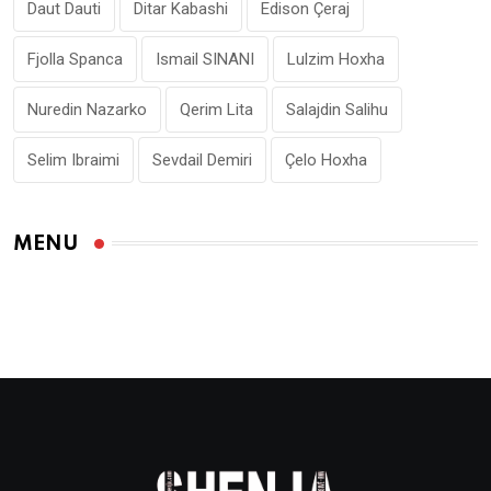
Daut Dauti
Ditar Kabashi
Edison Çeraj
Fjolla Spanca
Ismail SINANI
Lulzim Hoxha
Nuredin Nazarko
Qerim Lita
Salajdin Salihu
Selim Ibraimi
Sevdail Demiri
Çelo Hoxha
MENU