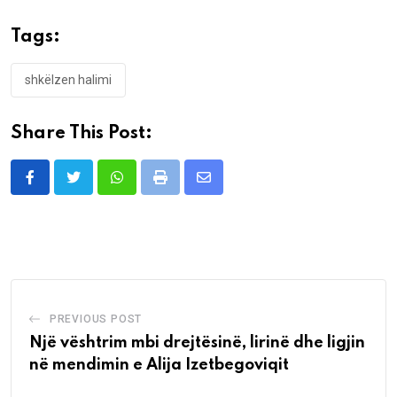
Tags:
shkëlzen halimi
Share This Post:
Whatsapp
Print
Share
via
Email
PREVIOUS POST
Një vështrim mbi drejtësinë, lirinë dhe ligjin
në mendimin e Alija Izetbegoviqit