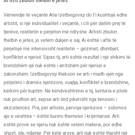
Artisti zbulon thelbin e jetës
Vëmendje të veçantë Alia Izetbegoviqi do t’i kushtojë edhe
artistit, si një individualitet i veçantë, i cili për dallim prej të
tjerëve, realitetin e përjeton më ndryshe. Artisti zbulon
thelbin e jetës, jo vetëm dukjen e saj. Ai është i aftë të
përjetojë më intensivisht realitetin – gëzimet, dhimbjet,
konfliktet e njeriut. Sipas tij, arti është rezultat i një shikimi të
brendshëm që nuk është i arritshëm për njeriun e
zakonshëm. Izetbegoviqi thekson se arti i madh vjen nga
përjetimi i dramës njerëzore, vuajtja, konfliktet e brendshme,
kërkimi për kuptim. Në këndvështrimin e tij, lumturia e plotë
nuk prodhon art, sepse arti lind pikërisht nga tensioni i
ekzistencës. Pra, për artistin, përvoja njerëzore – sidomos
ajo e vështira – është burimi themelor i krijimtarisë. Arti
është provë se njeriu nuk është vetëm materie, por edhe
shpirt, ide, ndjenjë. Për këtë arsye, arti nuk është thjesht një