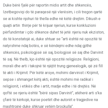
Duke bërë fjalë për raportin midis artit dhe shkencës,
Izetbegoviqi do të paraqesë një vlerësim, i cili tregon qartë
se ai kishte njohuri të thella edhe në këtë drejtim. Dikush e
quajti artin thirrje për të krijuar njeriun, kurse konkluzioni
përfundimtar i çdo shkence duhet të jetë: njeriu nuk ekziston,
do të konstatojë ai, duke shtuar se “arti është në opozitë të
natyrshme ndaj botës, e së këndejmi edhe ndaj gjithë
shkencës, psikologjisë së saj, biologjisë së saj dhe Darvinit
të saj. Në thelb, kjo është një opozitë religjioze. Religjioni,
morali dhe arti i takojnë të njëjtit trung gjenealogjik, që zë fill
të akti i Krijimit. Për këtë arsye, mohimi darvinist i Krijimit,
sepse i shmanget këtij akti, është mohimi më radikal i
religjionit, i etikës dhe i artit, madje edhe i të drejtës. Në
qoftë se njeriu është “bërë sipas Darvinit”, atëherë arti s’ka
çfarë të kërkojë, kurse poetët dhe autorët e tragjedive na
mashtrojnë duke shkruar vetëm broçkulla”.