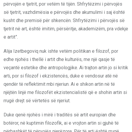
përvojën e tjetrit, por vetëm të tijën. Shfrytëzimi i përvojës
së tjetrit, vazhdimësia e përvojës dhe akumulimi i saj është
kusht dhe premisë për shkencën. Shfrytëzimi i përvojës së
tjetrit në art, është imitim, përsëritje, akademizëm, pra vdekje
e artit”.
Alija Izetbegoviq nuk ishte vetëm politikan e filozof, por
edhe njohës i thellë i artit dhe kulturës, me një qasje të
veçantë estetike dhe antropologjike. Ai trajton artin jo si kritik
arti, por si filozof i ekzistencës, duke e vendosur atë në
qendër të reflektimit mbi njeriun. Ai e shikon artin në të
njëjtën linjë me filozofët ekzistencialistë që e shohin artin si
rrugë drejt së vërtetës së njeriut.
Duke qenë njohës i mirë i traditës së artit europian dhe
botëror, në kuptimin filozofik, ai e vrojton artin si gjuhë të
përbashkët të përvojës njerëzore. Për të arti është rrugë