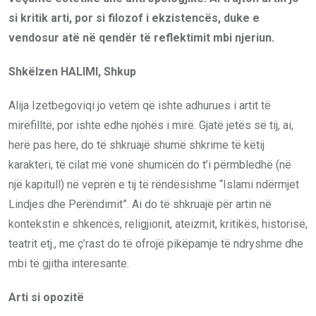
si kritik arti, por si filozof i ekzistencës, duke e
vendosur atë në qendër të reflektimit mbi njeriun.
Shkëlzen HALIMI, Shkup
Alija Izetbegoviqi jo vetëm që ishte adhurues i artit të
mirëfilltë, por ishte edhe njohës i mirë. Gjatë jetës së tij, ai,
herë pas here, do të shkruajë shumë shkrime të këtij
karakteri, të cilat më vonë shumicën do t’i përmbledhë (në
një kapitull) në veprën e tij të rëndësishme “Islami ndërmjet
Lindjes dhe Perëndimit”. Ai do të shkruajë për artin në
kontekstin e shkencës, religjionit, ateizmit, kritikës, historisë,
teatrit etj., me ç’rast do të ofrojë pikëpamje të ndryshme dhe
mbi të gjitha interesante.
Arti si opozitë