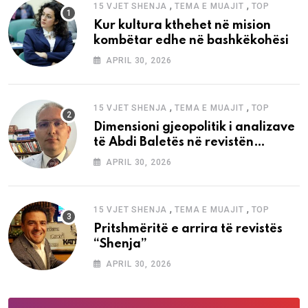
,
,
15 VJET SHENJA
TEMA E MUAJIT
TOP
Kur kultura kthehet në mision
kombëtar edhe në bashkëkohësi
APRIL 30, 2026
,
,
15 VJET SHENJA
TEMA E MUAJIT
TOP
Dimensioni gjeopolitik i analizave
të Abdi Baletës në revistën
“Shenja”
APRIL 30, 2026
,
,
15 VJET SHENJA
TEMA E MUAJIT
TOP
Pritshmëritë e arrira të revistës
“Shenja”
APRIL 30, 2026