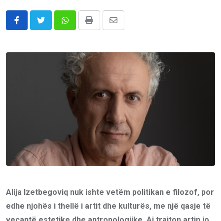
Whatsapp
Print
Share
via
Email
Alija Izetbegoviq nuk ishte vetëm politikan e filozof, por
edhe njohës i thellë i artit dhe kulturës, me një qasje të
veçantë estetike dhe antropologjike. Ai trajton artin jo