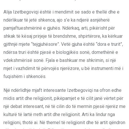
Alija Izetbegoviqi është i mendimit se sado e thellë dhe e
ndërlikuar të jetë shkenca, ajo s’e ka ndjerë asnjëherë
pamjaftueshmërinë e gjuhës. Ndërkaq, arti, pikërisht për
shkak të kësaj prirjeje të brendshme, shpirtërore, ka kërkuar
gjithnjë mjete “tejgjuhësore”. Vetë gjuha është “dora e trurit”,
ndërsa truri është pjesë e biologjikës sonë, domethënë e
vdekshmërisë sonë. Fjala e bashkuar me shkrimin, si një
mjet i vazhdimit të përvojës njerëzore, u bë instrumenti më i
fuqishëm i shkencës.
Një ndërlidhje mjaft interesante Izetbegoviqi na ofron edhe
midis artit dhe religjionit, pikëpamjet e të cilit janë vërtet për
një debat interesant, në të cilin do të merrnin pjesë njerëz me
kulturë të lartë rreth artit dhe religjionit. Arti ka lindur nga
religjioni, thotë ai. Në themel të religjionit dhe të artit qëndron