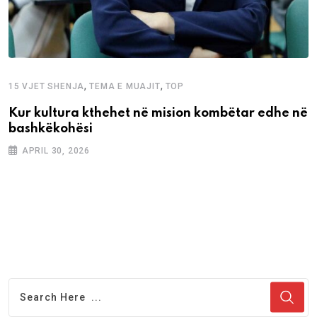
,
,
15 VJET SHENJA
TEMA E MUAJIT
TOP
Kur kultura kthehet në mision kombëtar edhe në
bashkëkohësi
APRIL 30, 2026