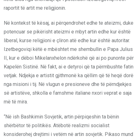
raportit të artit me religjionin.
Në kontekst të kësaj, ai përqendrohet edhe te ateizmi, duke
potencuar se pikërisht ateizmi e mbyt artin edhe kur është
liberal, kurse religjioni e çliron atë edhe kur është autoritar.
Izetbegoviqi këtë e mbështet me shembullin e Papa Julius
II, kur e dëboi Mikelanxhelon ndërkohë që ai po punonte për
Kapelën Sistinë. Në fakt, ai e detyroi që ta përmbushte fatin
vetjak. Ndjekja e artistit gjithmonë ka qëllim që të heqë dorë
nga misioni i tij. Në vlugun e presioneve dhe të përndjekjes
së artistëve, shkolla e famshme italiane nxori veprat e saja
më të mira.
“Në ish Bashkimin Sovjetik, artin përpiqeshin ta bënin
shërbëtor të politikës. Atëbotë realizmi socialist
konsiderohej drejtimi i vetëm në artin sovjetik. Pikaso mund