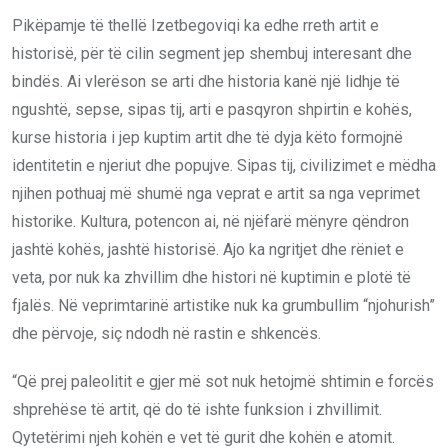
Pikëpamje të thellë Izetbegoviqi ka edhe rreth artit e
historisë, për të cilin segment jep shembuj interesant dhe
bindës. Ai vlerëson se arti dhe historia kanë një lidhje të
ngushtë, sepse, sipas tij, arti e pasqyron shpirtin e kohës,
kurse historia i jep kuptim artit dhe të dyja këto formojnë
identitetin e njeriut dhe popujve. Sipas tij, civilizimet e mëdha
njihen pothuaj më shumë nga veprat e artit sa nga veprimet
historike. Kultura, potencon ai, në njëfarë mënyre qëndron
jashtë kohës, jashtë historisë. Ajo ka ngritjet dhe rëniet e
veta, por nuk ka zhvillim dhe histori në kuptimin e plotë të
fjalës. Në veprimtarinë artistike nuk ka grumbullim “njohurish”
dhe përvoje, siç ndodh në rastin e shkencës.
“Që prej paleolitit e gjer më sot nuk hetojmë shtimin e forcës
shprehëse të artit, që do të ishte funksion i zhvillimit.
Qytetërimi njeh kohën e vet të gurit dhe kohën e atomit.