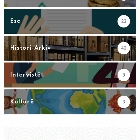
Ese
23
Histori-Arkiv
40
Intervistë
8
Kulturë
3