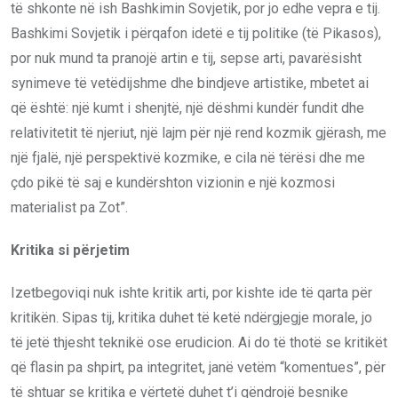
të shkonte në ish Bashkimin Sovjetik, por jo edhe vepra e tij.
Bashkimi Sovjetik i përqafon idetë e tij politike (të Pikasos),
por nuk mund ta pranojë artin e tij, sepse arti, pavarësisht
synimeve të vetëdijshme dhe bindjeve artistike, mbetet ai
që është: një kumt i shenjtë, një dëshmi kundër fundit dhe
relativitetit të njeriut, një lajm për një rend kozmik gjërash, me
një fjalë, një perspektivë kozmike, e cila në tërësi dhe me
çdo pikë të saj e kundërshton vizionin e një kozmosi
materialist pa Zot”.
Kritika si përjetim
Izetbegoviqi nuk ishte kritik arti, por kishte ide të qarta për
kritikën. Sipas tij, kritika duhet të ketë ndërgjegje morale, jo
të jetë thjesht teknikë ose erudicion. Ai do të thotë se kritikët
që flasin pa shpirt, pa integritet, janë vetëm “komentues”, për
të shtuar se kritika e vërtetë duhet t’i qëndrojë besnike