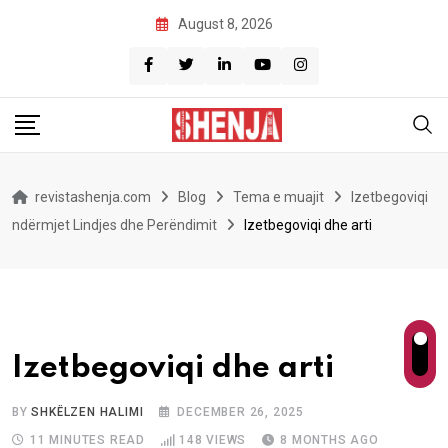
Skip
August 8, 2026
to
content
revistashenja.com
Blog
Tema e muajit
Izetbegoviqi
ndërmjet Lindjes dhe Perëndimit
Izetbegoviqi dhe arti
Izetbegoviqi dhe arti
BY
SHKËLZEN HALIMI
DECEMBER 26, 2025
11 MINUTES READ
148
VIEWS
8 MONTHS AGO