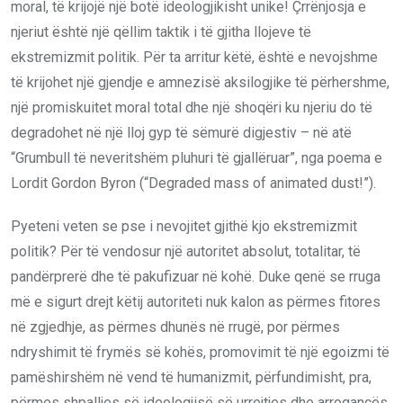
moral, të krijojë një botë ideologjikisht unike! Çrrënjosja e
njeriut është një qëllim taktik i të gjitha llojeve të
ekstremizmit politik. Për ta arritur këtë, është e nevojshme
të krijohet një gjendje e amnezisë aksilogjike të përhershme,
një promiskuitet moral total dhe një shoqëri ku njeriu do të
degradohet në një lloj gyp të sëmurë digjestiv – në atë
“Grumbull të neveritshëm pluhuri të gjallëruar”, nga poema e
Lordit Gordon Byron (“Degraded mass of animated dust!”).
Pyeteni veten se pse i nevojitet gjithë kjo ekstremizmit
politik? Për të vendosur një autoritet absolut, totalitar, të
pandërprerë dhe të pakufizuar në kohë. Duke qenë se rruga
më e sigurt drejt këtij autoriteti nuk kalon as përmes fitores
në zgjedhje, as përmes dhunës në rrugë, por përmes
ndryshimit të frymës së kohës, promovimit të një egoizmi të
pamëshirshëm në vend të humanizmit, përfundimisht, pra,
përmes shpalljes së ideologjisë së urrejtjes dhe arrogancës