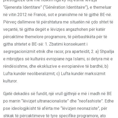
“Gjenerata Identitare” (“Génération Identitaire”), e themeluar
në vitin 2012 në Francë, sot e pranishme në të gjithë BE-në.
Përveç dallimeve të përshtatura me situatën në çdo shtet të
veçantë, të gjitha degët e lëvizjes angazhohen për katër
përcaktime themelore programore, të përbashkëta për të
gjitha shtetet e BE-së: 1. Zbatimi konsekuent i
segregacionizmit etnik dhe racor, pra aparteidit, 2. a) Shpallja
e mbrojtjes së kulturës evropiane nga Islami, si detyra më e
rëndësishme, dhe ekskluzive e evropianëve të bardhë; b)
Lufta kundër neoliberalizmit; c) Lufta kundër marksizmit
kulturor.
Gjatë dekadës së fundit, një vrull gjithnjë e më i madh në BE
po marrin “lëvizjet ultranacionaliste” dhe “neofashiste”. Edhe
pse ideologjikisht të afërta me “lëvizjen neonaziste”, për
shkak të përcaktimeve të tyre specifike programore, ato