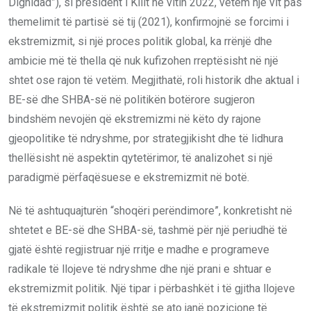
Dignidad”), si president i Kilit në vitin 2022, vetëm një vit pas
themelimit të partisë së tij (2021), konfirmojnë se forcimi i
ekstremizmit, si një proces politik global, ka rrënjë dhe
ambicie më të thella që nuk kufizohen rreptësisht në një
shtet ose rajon të vetëm. Megjithatë, roli historik dhe aktual i
BE-së dhe SHBA-së në politikën botërore sugjeron
bindshëm nevojën që ekstremizmi në këto dy rajone
gjeopolitike të ndryshme, por strategjikisht dhe të lidhura
thellësisht në aspektin qytetërimor, të analizohet si një
paradigmë përfaqësuese e ekstremizmit në botë.
Në të ashtuquajturën “shoqëri perëndimore”, konkretisht në
shtetet e BE-së dhe SHBA-së, tashmë për një periudhë të
gjatë është regjistruar një rritje e madhe e programeve
radikale të llojeve të ndryshme dhe një prani e shtuar e
ekstremizmit politik. Një tipar i përbashkët i të gjitha llojeve
të ekstremizmit politik është se ato janë pozicione të