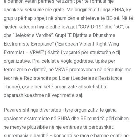
e definon veten përmes refuzimit për të formuar një
bashkësi seksuale me gratë. Me origjinën e tij nga SHBA, ky
grup u përhap shpejt në shumicën e shteteve të BE-së. Në të
njëjtën kategori hyjnë edhe lëvizjet “COVID-19” dhe “5G”, si
dhe “Jelekët e Verdhë”. Grupi “E Djathta e Dhunshme
Ekstremiste Evropiane” (“European Violent Right-Wing
Extremist – VRWE”) është i veçantë për strukturën e tij
organizative. Pra, celulat e vogla goditëse, tipike për
terrorizmin e djathtë, në VRWE promovohen në përputhje me
teorinë e Rezistencës pa Lider (Leaderless Resistance
Theory), çka e bën këtë organizatë absolutisht të
paparashikueshme në veprimet e saj.
Pavarësisht nga diversiteti i tyre organizativ, të gjitha
opsionet ekstremiste në SHBA dhe BE mund të përfshihen
në mënyrë plausibile në një emërues të përbashkët:
supremacia e bardhë – koncepti se raca e bardhë është në