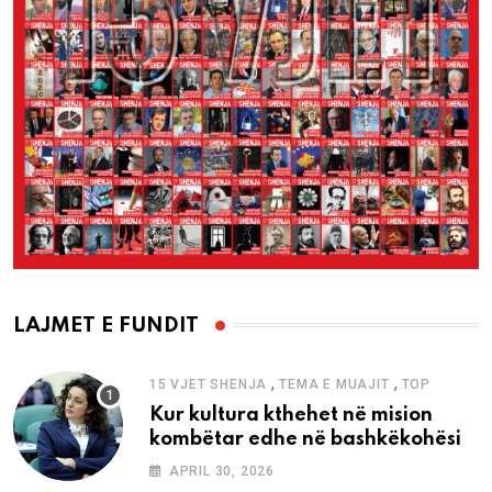
LAJMET E FUNDIT
,
,
15 VJET SHENJA
TEMA E MUAJIT
TOP
Kur kultura kthehet në mision
kombëtar edhe në bashkëkohësi
APRIL 30, 2026