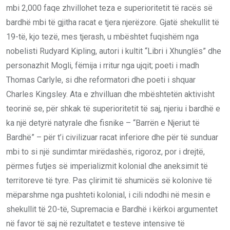
mbi 2,000 faqe zhvillohet teza e superioritetit të racës së
bardhë mbi të gjitha racat e tjera njerëzore. Gjatë shekullit të
19-të, kjo tezë, mes tjerash, u mbështet fuqishëm nga
nobelisti Rudyard Kipling, autori i kultit “Libri i Xhunglës” dhe
personazhit Mogli, fëmija i rritur nga ujqit; poeti i madh
Thomas Carlyle, si dhe reformatori dhe poeti i shquar
Charles Kingsley. Ata e zhvilluan dhe mbështetën aktivisht
teorinë se, për shkak të superioritetit të saj, njeriu i bardhë e
ka një detyrë natyrale dhe fisnike – “Barrën e Njeriut të
Bardhë” – për t’i civilizuar racat inferiore dhe për të sunduar
mbi to si një sundimtar mirëdashës, rigoroz, por i drejtë,
përmes futjes së imperializmit kolonial dhe aneksimit të
territoreve të tyre. Pas çlirimit të shumicës së kolonive të
mëparshme nga pushteti kolonial, i cili ndodhi në mesin e
shekullit të 20-të, Supremacia e Bardhë i kërkoi argumentet
në favor të saj në rezultatet e testeve intensive të