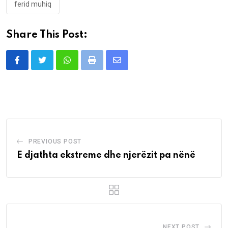
ferid muhiq
Share This Post:
Whatsapp
Print
Share
via
Email
PREVIOUS POST
E djathta ekstreme dhe njerëzit pa nënë
NEXT POST