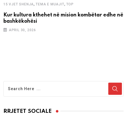
,
,
15 VJET SHENJA
TEMA E MUAJIT
TOP
Kur kultura kthehet në mision kombëtar edhe në
bashkëkohësi
APRIL 30, 2026
RRJETET SOCIALE