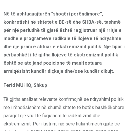
Në të ashtuquajturën “shoqëri perëndimore”,
konkretisht në shtetet e BE-së dhe SHBA-së, tashmë
për një periudhë të gjatë është regjistruar një rritje e
madhe e programeve radikale të llojeve të ndryshme
dhe një prani e shtuar e ekstremizmit politik. Një tipar i
përbashkët i të gjitha llojeve të ekstremizmit politik
është se ato janë pozicione të manifestuara
armiqësisht kundër diçkaje dhe/ose kundër dikujt.
Ferid MUHIQ, Shkup
Të gjitha analizat relevante konfirmojnë se ndryshimi politik
më i rëndësishëm në shumë shtete të botës bashkëkohore
paraqet një vrull të fuqishëm të radikalizmit dhe
ekstremizmit. Për ilustrim, një sërë hulumtimesh gjatë tre