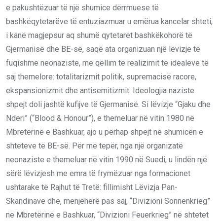
e pakushtëzuar të një shumice dërrmuese të
bashkëqytetarëve të entuziazmuar u emërua kancelar shteti,
i kanë magjepsur aq shumë qytetarët bashkëkohorë të
Gjermanisë dhe BE-së, saqë ata organizuan një lëvizje të
fuqishme neonaziste, me qëllim të realizimit të idealeve të
saj themelore: totalitarizmit politik, supremacisë racore,
ekspansionizmit dhe antisemitizmit. Ideologjia naziste
shpejt doli jashtë kufijve të Gjermanisë. Si lëvizje “Gjaku dhe
Nderi” (“Blood & Honour”), e themeluar në vitin 1980 në
Mbretërinë e Bashkuar, ajo u përhap shpejt në shumicën e
shteteve të BE-së. Për më tepër, nga një organizatë
neonaziste e themeluar në vitin 1990 në Suedi, u lindën një
sërë lëvizjesh me emra të frymëzuar nga formacionet
ushtarake të Rajhut të Tretë: fillimisht Lëvizja Pan-
Skandinave dhe, menjëherë pas saj, “Divizioni Sonnenkrieg”
në Mbretërinë e Bashkuar, “Divizioni Feuerkrieg” në shtetet