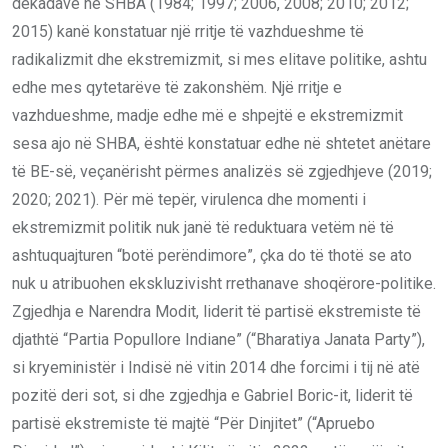
dekadave në SHBA (1984; 1997; 2006, 2008; 2010; 2012;
2015) kanë konstatuar një rritje të vazhdueshme të
radikalizmit dhe ekstremizmit, si mes elitave politike, ashtu
edhe mes qytetarëve të zakonshëm. Një rritje e
vazhdueshme, madje edhe më e shpejtë e ekstremizmit
sesa ajo në SHBA, është konstatuar edhe në shtetet anëtare
të BE-së, veçanërisht përmes analizës së zgjedhjeve (2019;
2020; 2021). Për më tepër, virulenca dhe momenti i
ekstremizmit politik nuk janë të reduktuara vetëm në të
ashtuquajturen “botë perëndimore”, çka do të thotë se ato
nuk u atribuohen ekskluzivisht rrethanave shoqërore-politike.
Zgjedhja e Narendra Modit, liderit të partisë ekstremiste të
djathtë “Partia Popullore Indiane” (“Bharatiya Janata Party”),
si kryeministër i Indisë në vitin 2014 dhe forcimi i tij në atë
pozitë deri sot, si dhe zgjedhja e Gabriel Boric-it, liderit të
partisë ekstremiste të majtë “Për Dinjitet” (“Apruebo