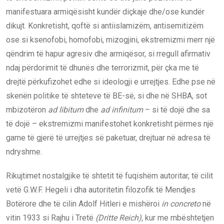
manifestuara armiqësisht kundër diçkaje dhe/ose kundër
dikujt. Konkretisht, qoftë si antiislamizëm, antisemitizëm
ose si ksenofobi, homofobi, mizogjini, ekstremizmi merr një
qëndrim të hapur agresiv dhe armiqësor, si rregull afirmativ
ndaj përdorimit të dhunës dhe terrorizmit, për çka me të
drejtë përkufizohet edhe si ideologji e urrejtjes. Edhe pse në
skenën politike të shteteve të BE-së, si dhe në SHBA, sot
mbizotëron
ad libitum
dhe
ad infinitum
– si të dojë dhe sa
të dojë – ekstremizmi manifestohet konkretisht përmes një
game të gjerë të urrejtjes së paketuar, drejtuar në adresa të
ndryshme.
Rikujtimet nostalgjike të shtetit të fuqishëm autoritar, të cilit
vetë G.W.F. Hegeli i dha autoritetin filozofik të Mendjes
Botërore dhe të cilin Adolf Hitleri e mishëroi
in concreto
në
vitin 1933 si Rajhu i Tretë
(Dritte Reich),
kur me mbështetjen