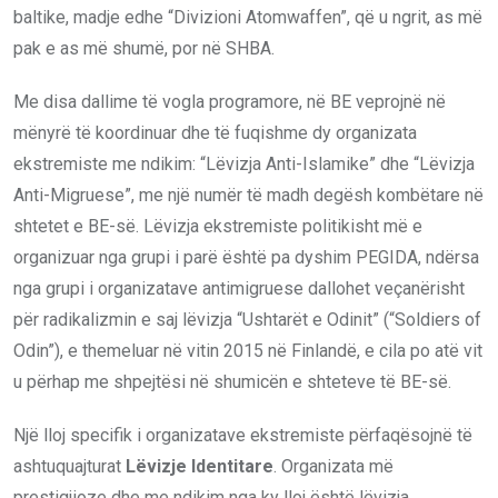
baltike, madje edhe “Divizioni Atomwaffen”, që u ngrit, as më
pak e as më shumë, por në SHBA.
Me disa dallime të vogla programore, në BE veprojnë në
mënyrë të koordinuar dhe të fuqishme dy organizata
ekstremiste me ndikim: “Lëvizja Anti-Islamike” dhe “Lëvizja
Anti-Migruese”, me një numër të madh degësh kombëtare në
shtetet e BE-së. Lëvizja ekstremiste politikisht më e
organizuar nga grupi i parë është pa dyshim PEGIDA, ndërsa
nga grupi i organizatave antimigruese dallohet veçanërisht
për radikalizmin e saj lëvizja “Ushtarët e Odinit” (“Soldiers of
Odin”), e themeluar në vitin 2015 në Finlandë, e cila po atë vit
u përhap me shpejtësi në shumicën e shteteve të BE-së.
Një lloj specifik i organizatave ekstremiste përfaqësojnë të
ashtuquajturat
Lëvizje Identitare
. Organizata më
prestigjioze dhe me ndikim nga ky lloj është lëvizja