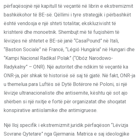
përfaqësojnë një kapitull të veçantë në librin e ekstremizmit
bashkëkohor të BE-së. Qëllimi i tyre strategjik i përbashkët
është vendosja e një shteti totalitar, ekskluzivisht të
krishterë dhe monoetnik. Shembujt më të fuqishëm të
lëvizjes në shtetet e BE-së janë “CasaPound” në Itali,
“Bastion Sociale” në Francë, “Légió Hungária” në Hungari dhe
“Kampi Nacional Radikal Polak” (“Obóz Narodowo-
Radykalny” – ONR). Një autoritet dhe ndikim të veçantë ka
ONR-ja, për shkak të historisë së saj të gjatë. Në fakt, ONR-ja
u themelua para Luftës së Dytë Botërore në Poloni, si një
lëvizje ultranacionaliste dhe antisemite, kështu që sot ajo
shërben si një nxitje e fortë për organizatat dhe shoqatat
konspirative antiislamike dhe antimigruese.
Një lloj specifik i ekstremizmit juridik përfaqëson “Lëvizja
Sovrane Qytetare” nga Gjermania. Matrica e saj ideologjike