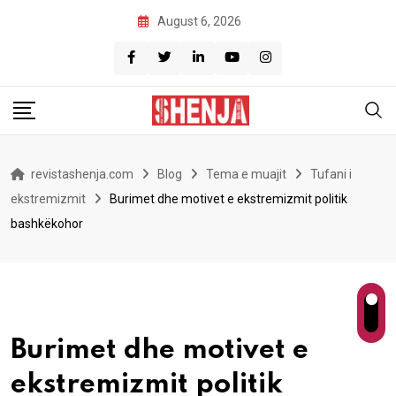
Skip
August 6, 2026
to
content
revistashenja.com
Blog
Tema e muajit
Tufani i
ekstremizmit
Burimet dhe motivet e ekstremizmit politik
bashkëkohor
Burimet dhe motivet e
ekstremizmit politik