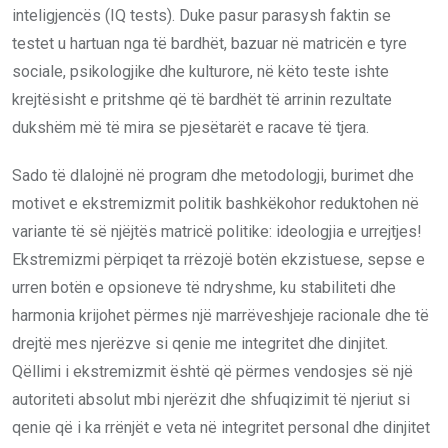
inteligjencës (IQ tests). Duke pasur parasysh faktin se
testet u hartuan nga të bardhët, bazuar në matricën e tyre
sociale, psikologjike dhe kulturore, në këto teste ishte
krejtësisht e pritshme që të bardhët të arrinin rezultate
dukshëm më të mira se pjesëtarët e racave të tjera.
Sado të dlalojnë në program dhe metodologji, burimet dhe
motivet e ekstremizmit politik bashkëkohor reduktohen në
variante të së njëjtës matricë politike: ideologjia e urrejtjes!
Ekstremizmi përpiqet ta rrëzojë botën ekzistuese, sepse e
urren botën e opsioneve të ndryshme, ku stabiliteti dhe
harmonia krijohet përmes një marrëveshjeje racionale dhe të
drejtë mes njerëzve si qenie me integritet dhe dinjitet.
Qëllimi i ekstremizmit është që përmes vendosjes së një
autoriteti absolut mbi njerëzit dhe shfuqizimit të njeriut si
qenie që i ka rrënjët e veta në integritet personal dhe dinjitet