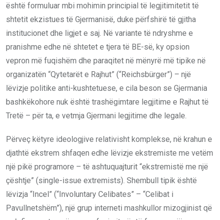
është formuluar mbi mohimin principial të legjitimitetit të
shtetit ekzistues të Gjermanisë, duke përfshirë të gjitha
institucionet dhe ligjet e saj. Në variante të ndryshme e
pranishme edhe në shtetet e tjera të BE-së, ky opsion
vepron më fuqishëm dhe paraqitet në mënyrë më tipike në
organizatën “Qytetarët e Rajhut” (“Reichsbürger”) – një
lëvizje politike anti-kushtetuese, e cila beson se Gjermania
bashkëkohore nuk është trashëgimtare legjitime e Rajhut të
Tretë – për ta, e vetmja Gjermani legjitime dhe legale.
Përveç këtyre ideologjive relativisht komplekse, në krahun e
djathtë ekstrem shfaqen edhe lëvizje ekstremiste me vetëm
një pikë programore – të ashtuquajturit “ekstremistë me një
çështje” (single-issue extremists). Shembull tipik është
lëvizja “Incel” (“Involuntary Celibates” – “Celibat i
Pavullnetshëm”), një grup interneti mashkullor mizogjinist që