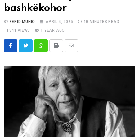
bashkëkohor
BY
FERID MUHIQ
APRIL 4, 2025
10 MINUTES READ
341
VIEWS
1 YEAR AGO
Whatsapp
Print
Share
via
Email