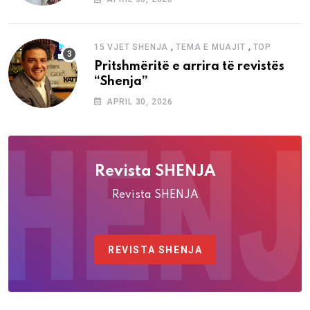
,
,
15 VJET SHENJA
TEMA E MUAJIT
TOP
Pritshmëritë e arrira të revistës
“Shenja”
APRIL 30, 2026
Revista SHENJA
Revista SHENJA
REVISTA SHENJA