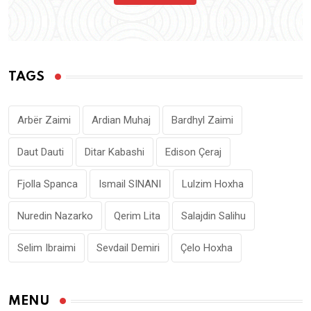
TAGS
Arbër Zaimi
Ardian Muhaj
Bardhyl Zaimi
Daut Dauti
Ditar Kabashi
Edison Çeraj
Fjolla Spanca
Ismail SINANI
Lulzim Hoxha
Nuredin Nazarko
Qerim Lita
Salajdin Salihu
Selim Ibraimi
Sevdail Demiri
Çelo Hoxha
MENU