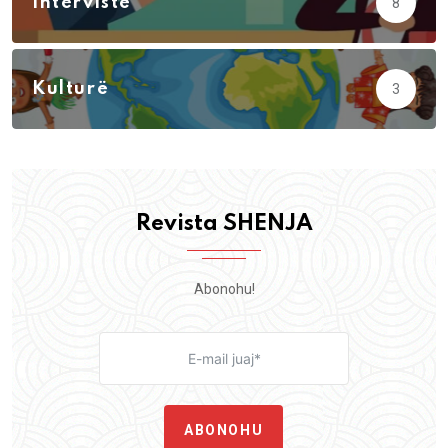
Intervistë
8
Kulturë
3
Revista SHENJA
Abonohu!
ABONOHU