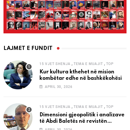
LAJMET E FUNDIT
,
,
15 VJET SHENJA
TEMA E MUAJIT
TOP
Kur kultura kthehet në mision
kombëtar edhe në bashkëkohësi
APRIL 30, 2026
,
,
15 VJET SHENJA
TEMA E MUAJIT
TOP
Dimensioni gjeopolitik i analizave
të Abdi Baletës në revistën
“Shenja”
APRIL 30, 2026