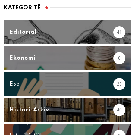
KATEGORITË
Editorial
41
Ekonomi
8
Ese
23
Histori-Arkiv
40