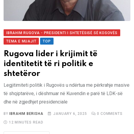
IBRAHIM RUGOVA - PRESIDENTI I SHTETËSISË SË KOSOVËS
TEMA E MUAJIT
TOP
Rugova lider i krijimit të
identitetit të ri politik e
shtetëror
Legjitimiteti politik i Rugovës u ndërtua me përkrahje masive
të shqiptarëve, i dëshmuar në Kuvendin e parë të LDK-së
dhe në zgjedhjet presidenciale
BY
IBRAHIM BERISHA
JANUARY 6, 2025
0
COMMENTS
12 MINUTES READ