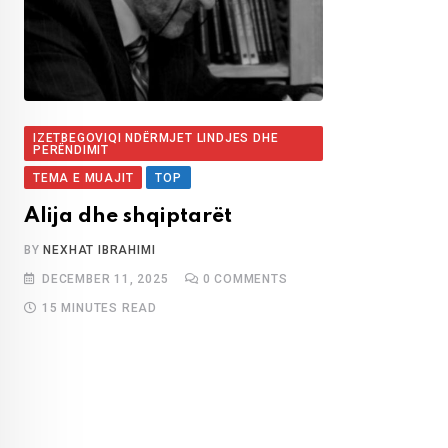
IZETBEGOVIQI NDËRMJET LINDJES DHE
PERËNDIMIT
TEMA E MUAJIT
TOP
Alija dhe shqiptarët
BY
NEXHAT IBRAHIMI
DECEMBER 11, 2025
0
COMMENTS
15 MINUTES READ