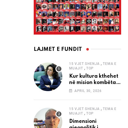
LAJMET E FUNDIT
,
15 VJET SHENJA
TEMA E
,
MUAJIT
TOP
Kur kultura kthehet
në mision kombëtar
edhe në
APRIL 30, 2026
bashkëkohësi
,
15 VJET SHENJA
TEMA E
,
MUAJIT
TOP
Dimensioni
gjeopolitik i