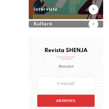
Intervistë
8
Kulturë
3
Revista SHENJA
Abonohu!
ABONOHU