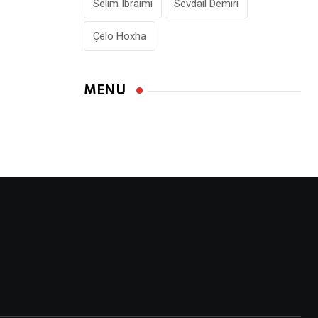
Selim Ibraimi
Sevdail Demiri
Çelo Hoxha
MENU