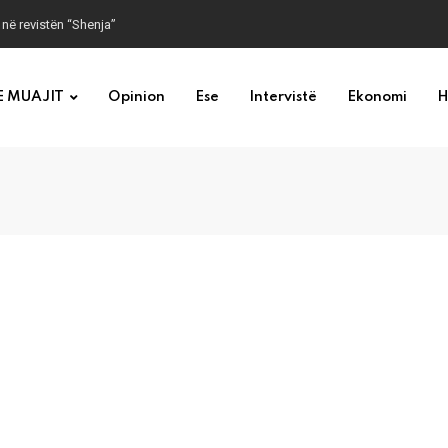
 në revistën “Shenja”
E MUAJIT
Opinion
Ese
Intervistë
Ekonomi
H