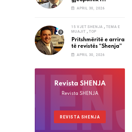
analizave të Abdi
APRIL 30, 2026
Baletës në revistën
“Shenja”
,
15 VJET SHENJA
TEMA E
,
MUAJIT
TOP
Pritshmëritë e arrira
të revistës “Shenja”
APRIL 30, 2026
Revista SHENJA
Revista SHENJA
REVISTA SHENJA