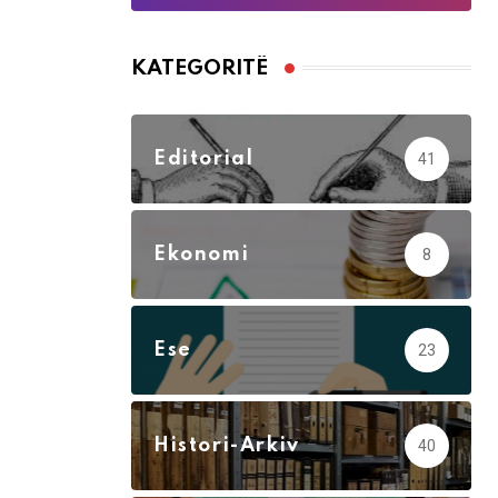
KATEGORITË
Editorial
41
Ekonomi
8
Ese
23
Histori-Arkiv
40