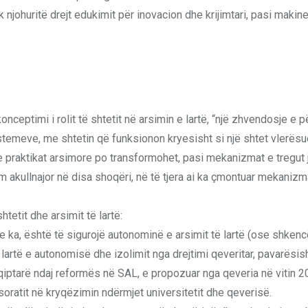
njohuritë drejt edukimit për inovacion dhe krijimtari, pasi makine
konceptimi i rolit të shtetit në arsimin e lartë, “një zhvendosje e 
temeve, me shtetin që funksionon kryesisht si një shtet vlerësu
dhe praktikat arsimore po transformohet, pasi mekanizmat e tregut
m akullnajor në disa shoqëri, në të tjera ai ka çmontuar mekaniz
tetit dhe arsimit të lartë:
ëse ka, është të sigurojë autonominë e arsimit të lartë (ose shke
 lartë e autonomisë dhe izolimit nga drejtimi qeveritar, pavarësis
qiptarë ndaj reformës në SAL, e propozuar nga qeveria në vitin 
esoratit në kryqëzimin ndërmjet universitetit dhe qeverisë.