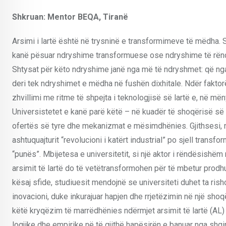
Shkruan: Mentor BEQA, Tiranë
Arsimi i lartë është në trysninë e transformimeve të mëdha.
kanë pësuar ndryshime transformuese ose ndryshime të rëndës
Shtysat për këto ndryshime janë nga më të ndryshmet: që nga 
deri tek ndryshimet e mëdha në fushën dixhitale. Ndër fakt
zhvillimi me ritme të shpejta i teknologjisë së lartë e, në m
Universistetet e kanë parë këtë – në kuadër të shoqërisë së i
ofertës së tyre dhe mekanizmat e mësimdhënies. Gjithsesi, një
ashtuquajturit “revolucioni i katërt industrial” po sjell tr
“punës”. Mbijetesa e universitetit, si një aktor i rëndësishëm
arsimit të lartë do të vetëtransformohen për të mbetur prodhue
kësaj sfide, studiuesit mendojnë se universiteti duhet ta ris
inovacioni, duke inkurajuar hapjen dhe rrjetëzimin në një sho
këtë kryqëzim të marrëdhënies ndërmjet arsimit të lartë (AL)
logjike dhe empirike në të gjithë hapësirën e banuar nga shqipt