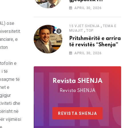
analizave të Abdi
APRIL 30, 2026
Baletës në revistën
“Shenja”
SAL) ose
,
15 VJET SHENJA
TEMA E
,
versitetit.
MUAJIT
TOP
Pritshmëritë e arrira
nciare, e
të revistës “Shenja”
kton
APRIL 30, 2026
tofolin e
i të
posaçme të
Revista SHENJA
net e
Revista SHENJA
jigjur
iviteti dhe
kërisht në
REVISTA SHENJA
ër vijimësi
he