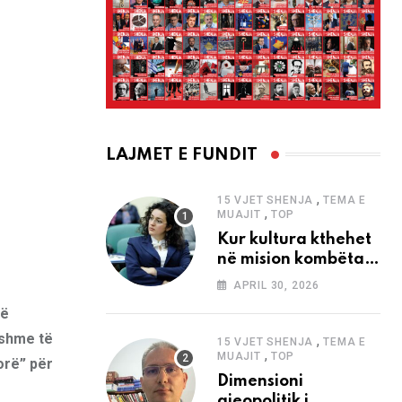
LAJMET E FUNDIT
,
15 VJET SHENJA
TEMA E
,
MUAJIT
TOP
Kur kultura kthehet
në mision kombëtar
edhe në
APRIL 30, 2026
bashkëkohësi
të
hshme të
,
15 VJET SHENJA
TEMA E
,
MUAJIT
TOP
orë” për
Dimensioni
gjeopolitik i