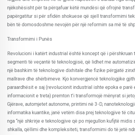
njëkohësisht për ta përqafuar këtë mundësi që ofrojnë trans
papërgatitur si për sfidën shokuese që sjell transformimi tekno
bën të domosdoshme nevojën për një reformim sa më të shpejtë
Transformimi i Punës
Revolucioni i katërt industrial është koncept që i përshkruan 
segmenti të veçantë të teknologjisë, që lidhet me automatizim
një bashkim të teknologjive dixhitale dhe fizike përgjatë zinx
mallrave dhe shërbimeve. Kjo konvergjencë teknologjike gjithn
paraardhësit e saj (revolucionit industrial ishte epoka e parë e
informacionit e treta) premton t’i transformojë mënyrat si jetoj
Gjërave, automjetet autonome, printimi në 3-D, nanoteknologji
informatika kuantike, janë vetëm disa prej teknologjive të cit
nga “një shkrirje e teknologjive që po mjegullon kufijtë midis
shkalla, qëllimi dhe kompleksiteti, transformimi do të jetë 