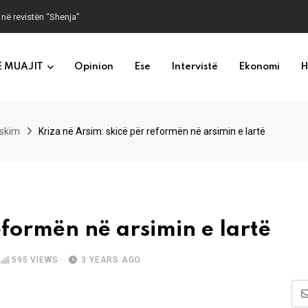
 në revistën “Shenja”
E MUAJIT
Opinion
Ese
Intervistë
Ekonomi
H
askim
Kriza në Arsim: skicë për reformën në arsimin e lartë
eformën në arsimin e lartë
595
VIEWS
3 YEARS AGO