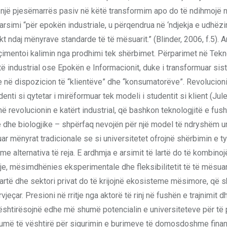
të një pjesëmarrës pasiv në këtë transformim apo do të ndihmojë 
, arsimi “për epokën industriale, u përqendrua në ‘ndjekja e udhëz
t ndaj mënyrave standarde të të mësuarit.” (Blinder, 2006, f.5). A
v, çimentoi kalimin nga prodhimi tek shërbimet. Përparimet në Tekn
të industrial ose Epokën e Informacionit, duke i transformuar si
në dispozicion të “klientëve” dhe “konsumatorëve”. Revolucioni 
ti si qytetar i mirëformuar tek modeli i studentit si klient (Jule
 në revolucionin e katërt industrial, që bashkon teknologjitë e fus
e dhe biologjike – shpërfaq nevojën për një model të ndryshëm un
uar mënyrat tradicionale se si universitetet ofrojnë shërbimin e ty
e alternativa të reja. E ardhmja e arsimit të lartë do të kombinoj
, mësimdhënies eksperimentale dhe fleksibilitetit të të mësuari
ë lartë dhe sektori privat do të krijojnë ekosisteme mësimore, që s
vjeçar. Presioni në rritje nga aktorë të rinj në fushën e trajnimit d
 vështirësojnë edhe më shumë potencialin e universiteteve për të 
t shumë të vështirë për sigurimin e burimeve të domosdoshme finan