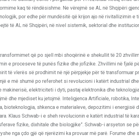
formime kaq të rëndësishme. Ne vërejmë se AL në Shqipëri gjend
logjik, por edhe për mundësitë që krijon ajo në rivitallizimin e tij
 të AL në Shqipëri, në nivel sistemik, sektorial dhe institucion
transformimet që po sjell mbi shoqërinë e shekullit të 20 zhvillimi
in e proceseve të punës fizike dhe jofizike. Zhvillimi në fjalë 
hirit të vlerës së prodhimit në një përpjekje për të transformuar 
jë e më shumë po referohet si revolucioni i katërt industrial dhe
 makinerisë, elektriciteti i dyti, pastaj elektronika dhe teknologji
më dhe mjediset ku jetojmë. Inteligjenca Artificiale, robotika, Inte
a, bioteknologjia, shkenca e materialeve, depozitimi i energjisë 
uara. Klaus Schwab-i e sheh revolucionin e katërt industrial të kar
 sferave fizike, dixhitale dhe biologjike”. Schwab-i arsyeton se pë
ndryshe nga çdo gjë që njerëzimi ka provuar më parë. Forume dhe 