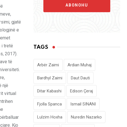
ABONOHU
në
imeve,
rsimi, gjatë
ologjinë e
stemet
i tretë
TAGS
s, 2017).
have të
Arbër Zaimi
Ardian Muhaj
iversiteti.
re,
Bardhyl Zaimi
Daut Dauti
ë një
Ditar Kabashi
Edison Çeraj
t virtual
htrihen
Fjolla Spanca
Ismail SINANI
he
përballuar
Lulzim Hoxha
Nuredin Nazarko
ciare. Kjo