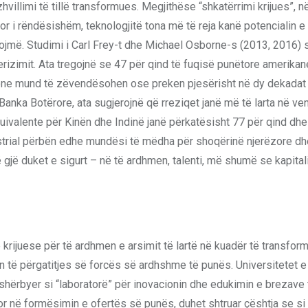
villimi të tillë transformues. Megjithëse “shkatërrimi krijues”, në 
r i rëndësishëm, teknologjitë tona më të reja kanë potencialin e
më. Studimi i Carl Frey-t dhe Michael Osborne-s (2013, 2016) 
izimit. Ata tregojnë se 47 për qind të fuqisë punëtore amerikan
esione mund të zëvendësohen ose preken pjesërisht në dy dekadat
nka Botërore, ata sugjerojnë që rreziqet janë më të larta në ve
ekuivalente për Kinën dhe Indinë janë përkatësisht 77 për qind dhe
dustrial përbën edhe mundësi të mëdha për shoqërinë njerëzore dh
ë gjë duket e sigurt – në të ardhmen, talenti, më shumë se kapitali
 krijuese për të ardhmen e arsimit të lartë në kuadër të transfo
on të përgatitjes së forcës së ardhshme të punës. Universitetet 
shërbyer si “laboratorë” për inovacionin dhe edukimin e brezave 
r në formësimin e ofertës së punës, duhet shtruar çështja se si 