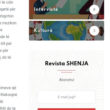
të cilin
 qartë për
Intervistë
8
shqyrton
e rrezikon
 e
Kulturë
3
nde të
 69 për
e për
, do të
Revista SHENJA
Abonohu!
rmimeve që
e theksojnë
të
R4I do ta