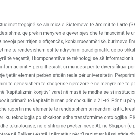
 Studimet tregojnë se shumica e Sistemeve të Arsimit të Lartë (
ishme, që prekin mënyrën e qeverisjes dhe të financimit të uni
nevoja për rritjen e efiçencës, konkurrueshmërisë, burimeve fina
orët më të rëndësishëm është ndryshimi paradigmatik, që po shka
ënyrë të veçantë, i komponentëve të teknologjisë së informacionit.
nformacionit – përgjithësisht si mundësi për të diversifikuar por
 tjetër element përbën sfidën reale për universitetin. Përparimi 
ansformim të qenësishëm të shoqërisë njerëzore e në mënyrë më të 
 në “kapitalizmin konjitiv” varet në masë të madhe se si institucio
sit primarë të kapitalit human për shekullin e 21-të. Për t’iu përg
hohë raportin me elementë të rëndësishëm si mendimi kritik, kreat
qëri ku teknologjia po shkakton edhe transformime ontologjike. Pi
 dhe teknologjisë, ne e shtrojmë pyetjen nëse AL në Shqipëri (e p
arë në Ballkan) është i përgatitur për t’i rezistuar kësaj sfide d