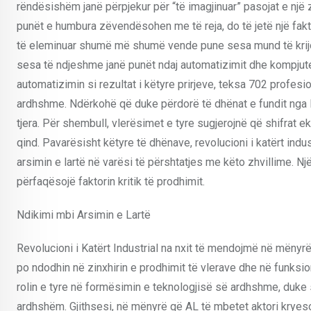
rëndësishëm janë përpjekur për “të imagjinuar” pasojat e një zh
punët e humbura zëvendësohen me të reja, do të jetë një fakto
të eleminuar shumë më shumë vende pune sesa mund të krijoj
sesa të ndjeshme janë punët ndaj automatizimit dhe kompjuter
automatizimin si rezultat i këtyre prirjeve, teksa 702 prof
ardhshme. Ndërkohë që duke përdorë të dhënat e fundit nga Ba
tjera. Për shembull, vlerësimet e tyre sugjerojnë që shifrat 
qind. Pavarësisht këtyre të dhënave, revolucioni i katërt in
arsimin e lartë në varësi të përshtatjes me këto zhvillime. Nj
përfaqësojë faktorin kritik të prodhimit.
Ndikimi mbi Arsimin e Lartë
Revolucioni i Katërt Industrial na nxit të mendojmë në mënyrë
po ndodhin në zinxhirin e prodhimit të vlerave dhe në funksi
rolin e tyre në formësimin e teknologjisë së ardhshme, duke 
ardhshëm. Gjithsesi, në mënyrë që AL të mbetet aktori kryeso