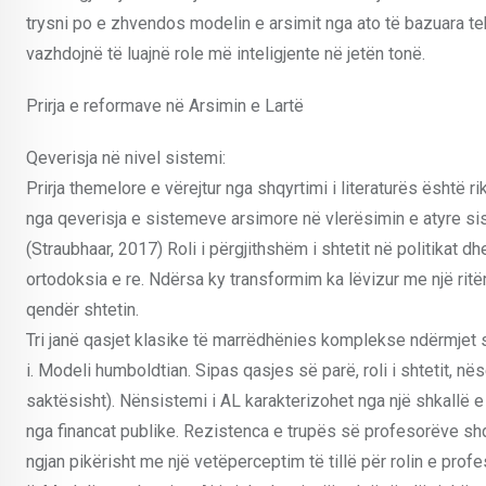
trysni po e zhvendos modelin e arsimit nga ato të bazuara tek 
vazhdojnë të luajnë role më inteligjente në jetën tonë.
Prirja e reformave në Arsimin e Lartë
Qeverisja në nivel sistemi:
Prirja themelore e vërejtur nga shqyrtimi i literaturës është ri
nga qeverisja e sistemeve arsimore në vlerësimin e atyre sis
(Straubhaar, 2017) Roli i përgjithshëm i shtetit në politikat 
ortodoksia e re. Ndërsa ky transformim ka lëvizur me një ritë
qendër shtetin.
Tri janë qasjet klasike të marrëdhënies komplekse ndërmjet sh
i. Modeli humboldtian. Sipas qasjes së parë, roli i shtetit, n
saktësisht). Nënsistemi i AL karakterizohet nga një shkallë e
nga financat publike. Rezistenca e trupës së profesorëve sh
ngjan pikërisht me një vetëperceptim të tillë për rolin e prof