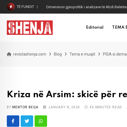
Skip
TË FUNDIT
Dimensioni gjeopolitik i analizave të Abdi Baletës
to
content
Editorial
TEMA 
revistashenja.com
Blog
Tema e muajit
PISA si dem
Kriza në Arsim: skicë për r
BY
MENTOR BEQA
JANUARY 8, 2024
46 MINUTES READ
Whatsapp