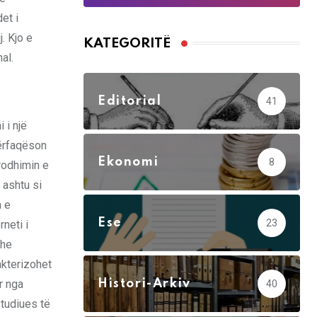
et i
. Kjo e
KATEGORITË
al.
Editorial
41
 i një
përfaqëson
Ekonomi
8
prodhimin e
 ashtu si
a e
Ese
23
rneti i
dhe
akterizohet
r nga
Histori-Arkiv
40
studiues të