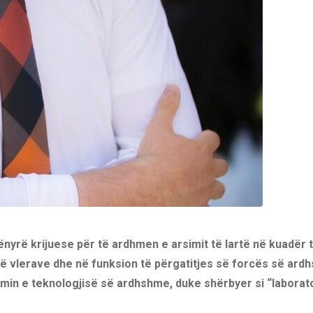
ënyrë krijuese për të ardhmen e arsimit të lartë në kuadër 
të vlerave dhe në funksion të përgatitjes së forcës së ard
imin e teknologjisë së ardhshme, duke shërbyer si “laborat