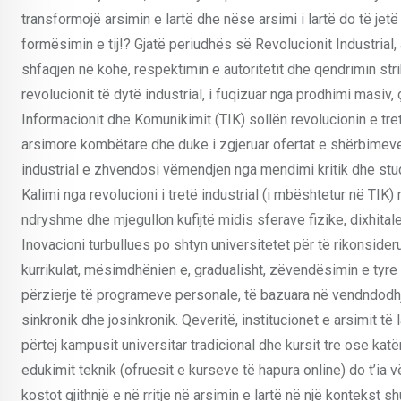
transformojë arsimin e lartë dhe nëse arsimi i lartë do të je
formësimin e tij!? Gjatë periudhës së Revolucionit Industrial
shfaqjen në kohë, respektimin e autoritetit dhe qëndrimin strik
revolucionit të dytë industrial, i fuqizuar nga prodhimi masi
Informacionit dhe Komunikimit (TIK) sollën revolucionin e tre
arsimore kombëtare dhe duke i zgjeruar ofertat e shërbimeve 
industrial e zhvendosi vëmendjen nga mendimi kritik dhe studen
Kalimi nga revolucioni i tretë industrial (i mbështetur në TIK)
ndryshme dhe mjegullon kufijtë midis sferave fizike, dixhital
Inovacioni turbullues po shtyn universitetet për të rikonsider
kurrikulat, mësimdhënien e, gradualisht, zëvendësimin e tyre m
përzierje të programeve personale, të bazuara në vendndodhje
sinkronik dhe josinkronik. Qeveritë, institucionet e arsimit t
përtej kampusit universitar tradicional dhe kursit tre ose katër
edukimit teknik (ofruesit e kurseve të hapura online) do t’ia
kostot gjithnjë e në rritje në arsimin e lartë në një konteks