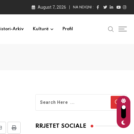
August 7, 2026
NA NDIQNI :
istori-Arkiv
Kulturë
Profil
RRJETET SOCIALE
Share
Print