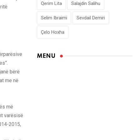
Qerim Lita
Salajdin Salihu
ritë
Selim Ibraimi
Sevdail Demiri
Çelo Hoxha
përparësive
MENU
es”.
 janë bërë
mat me në
ncës më
ht varësisë
2014-2015,