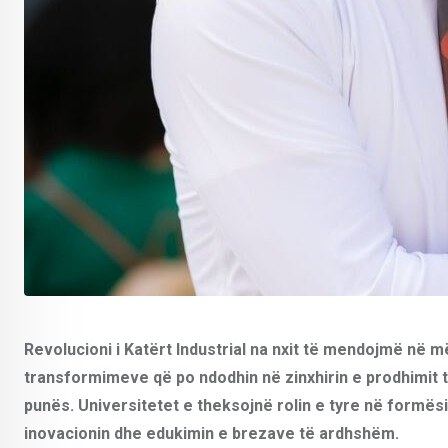
Revolucioni i Katërt Industrial na nxit të mendojmë në m
transformimeve që po ndodhin në zinxhirin e prodhimit 
punës. Universitetet e theksojnë rolin e tyre në formës
inovacionin dhe edukimin e brezave të ardhshëm.