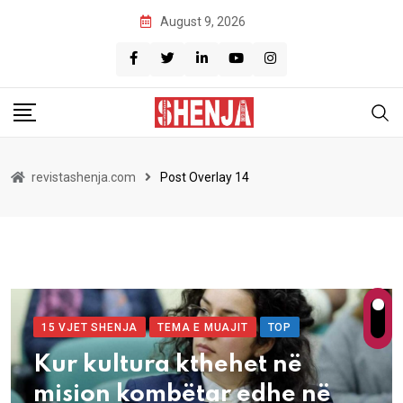
August 9, 2026
revistashenja.com
Post Overlay 14
15 VJET SHENJA
TEMA E MUAJIT
TOP
Kur kultura kthehet në
mision kombëtar edhe në