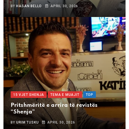
BY
HASAN BELLO
APRIL 30, 2026
15 VJET SHENJA
TEMA E MUAJIT
TOP
Pritshmëritë e arrira të revistës
“Shenja”
BY
URIM TUSKU
APRIL 30, 2026