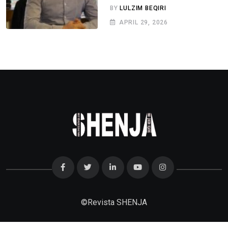
BY
LULZIM BEQIRI
APRIL 29, 2026
©
Revista SHENJA