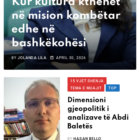
Kur kultura kthehet
në mision kombëtar
edhe në
bashkëkohësi
BY
JOLANDA LILA
APRIL 30, 2026
15 VJET SHENJA
TEMA E MUAJIT
TOP
Dimensioni
gjeopolitik i
analizave të Abdi
Baletës
BY
HASAN BELLO