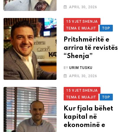
APRIL 30, 2026
15 VJET SHENJA
TEMA E MUAJIT
TOP
Pritshmëritë e
arrira të revistës
“Shenja”
BY
URIM TUSKU
APRIL 30, 2026
15 VJET SHENJA
TEMA E MUAJIT
TOP
Kur fjala bëhet
kapital në
ekonominë e