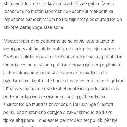
shqiptarët të jenë të ndarë më dysh. Është gabim fatal të
lëshohemi në histeri taborësh në kohën kur real-politika
imponohet pamëshirshëm në ridizajnimet gjeostrategjike që
shkojnë përtej vogëlsisë sonë.
Mbetet tepër e rëndësishme që në gjithë këtë situatë të
kemi parasysh finalitetin politik që nënkupton një karrige në
OKB për shtetin e pavarur të Kosovës. Ky finalitet politik dhe
historik e vendos klasën politike përpara një përgjegjësie të
jashtëzakonshme, përpara një sprove të madhe, jo të
pakalueshme. Mjafton të bashkohen elementet dhe rrugëtimi
i Kosovës mund të kristalizohet politikisht përtej taborëve,
përtej ideologjive bjerrakohëse, përtej gjithë ndasive
anakronike që mund ta zhvendosin fokusin nga finaliteti
politik dhe historik në dergjën e zakonshme të zënkave
tipike shqiptare. Koha është për modernitet politik, për një