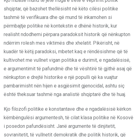
Kjo mbase mund të jetë rruga e tretë e veprimit politik
shqiptar, që bazohet thellësisht në këto cilësi politike
tashmë të verifikuara dhe që mund të inkarnohen si
përmbajtje politike në kontekstin e dhënë historik, kur
realisht ndodhemi përpara paradoksit historik që nënkupton
ndërrim rolesh mes viktimës dhe xhelatit. Pikërisht, në
kuadër të këtij paradoksi, mbetet kaq e rëndësishme që të
kultivohet me vullnet vigan politika e durimit, e ngadalësisë,
e argumentimit të pafundmë dhe të vështirë të gjithë asaj që
nënkupton e drejtë historike e një populli që ka vuajtur
pambarimisht nën hijen e asgjësimit gjenocidal, ashtu siç
është theksuar tashmë nga analistë shqiptarë dhe të huaj.
Kjo filozofi politike e konstantave dhe e ngadalësisë kërkon
këmbëngulësi argumentesh, të cilat klasa politike në Kosovë
i posedon pafundësisht. Janë argumente të dinjitetit,
sovranitetit, të vullnetit demokratik dhe politik historik, që