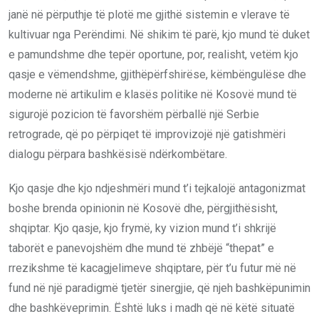
janë në përputhje të plotë me gjithë sistemin e vlerave të
kultivuar nga Perëndimi. Në shikim të parë, kjo mund të duket
e pamundshme dhe tepër oportune, por, realisht, vetëm kjo
qasje e vëmendshme, gjithëpërfshirëse, këmbëngulëse dhe
moderne në artikulim e klasës politike në Kosovë mund të
sigurojë pozicion të favorshëm përballë një Serbie
retrograde, që po përpiqet të improvizojë një gatishmëri
dialogu përpara bashkësisë ndërkombëtare.
Kjo qasje dhe kjo ndjeshmëri mund t’i tejkalojë antagonizmat
boshe brenda opinionin në Kosovë dhe, përgjithësisht,
shqiptar. Kjo qasje, kjo frymë, ky vizion mund t’i shkrijë
taborët e panevojshëm dhe mund të zhbëjë “thepat” e
rrezikshme të kacagjelimeve shqiptare, për t’u futur më në
fund në një paradigmë tjetër sinergjie, që njeh bashkëpunimin
dhe bashkëveprimin. Është luks i madh që në këtë situatë