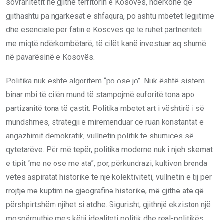
sovranitetit në gjithë territorin e Kosovës, ndërkohë që
gjithashtu pa ngarkesat e shfaqura, po ashtu mbetet legjitime
dhe esenciale për fatin e Kosovës që të ruhet partneriteti
me miqtë ndërkombëtarë, të cilët kanë investuar aq shumë
në pavarësinë e Kosovës.
Politika nuk është algoritëm “po ose jo”. Nuk është sistem
binar mbi të cilën mund të stampojmë euforitë tona apo
partizanitë tona të çastit. Politika mbetet art i vështirë i së
mundshmes, strategji e mirëmenduar që ruan konstantat e
angazhimit demokratik, vullnetin politik të shumicës së
qytetarëve. Për më tepër, politika moderne nuk i njeh skemat
e tipit “me ne ose me ata”, por, përkundrazi, kultivon brenda
vetes aspiratat historike të një kolektiviteti, vullnetin e tij për
rrojtje me kuptim në gjeografinë historike, më gjithë atë që
përshpirtshëm njihet si atdhe. Sigurisht, gjithnjë ekziston një
mospërputhje mes këtij idealiteti politik dhe real-politikës,