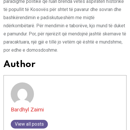
paradigmë politike që ruan brenda vetes aspiratën historike
të popullit të Kosovës për shtet të pavarur dhe sovran dhe
bashkërendimin e padiskutueshëm me miqtë
ndërkombëtarë. Për mendimin e taborëve, kjo mund të duket
e pamundur. Por, për njerëzit që mendojnë jashtë skemave të
paracaktuara, një gjë e tillë jo vetëm që është e mundshme,
por edhe e domosdoshme.
Author
Bardhyl Zaimi
View all posts