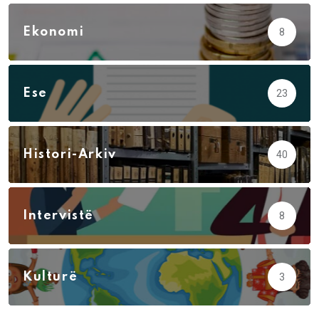
Ekonomi
8
Ese
23
Histori-Arkiv
40
Intervistë
8
Kulturë
3