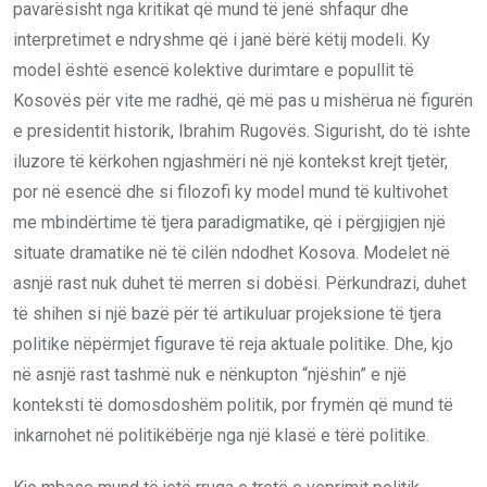
pavarësisht nga kritikat që mund të jenë shfaqur dhe
interpretimet e ndryshme që i janë bërë këtij modeli. Ky
model është esencë kolektive durimtare e popullit të
Kosovës për vite me radhë, që më pas u mishërua në figurën
e presidentit historik, Ibrahim Rugovës. Sigurisht, do të ishte
iluzore të kërkohen ngjashmëri në një kontekst krejt tjetër,
por në esencë dhe si filozofi ky model mund të kultivohet
me mbindërtime të tjera paradigmatike, që i përgjigjen një
situate dramatike në të cilën ndodhet Kosova. Modelet në
asnjë rast nuk duhet të merren si dobësi. Përkundrazi, duhet
të shihen si një bazë për të artikuluar projeksione të tjera
politike nëpërmjet figurave të reja aktuale politike. Dhe, kjo
në asnjë rast tashmë nuk e nënkupton “njëshin” e një
konteksti të domosdoshëm politik, por frymën që mund të
inkarnohet në politikëbërje nga një klasë e tërë politike.