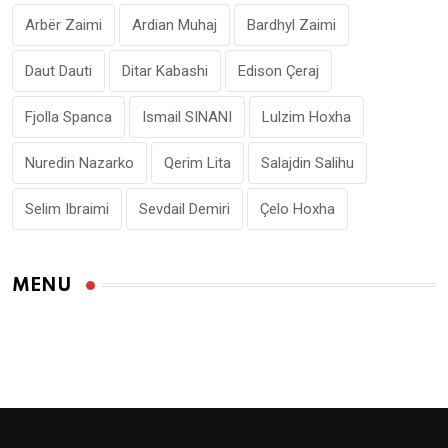
Arbër Zaimi
Ardian Muhaj
Bardhyl Zaimi
Daut Dauti
Ditar Kabashi
Edison Çeraj
Fjolla Spanca
Ismail SINANI
Lulzim Hoxha
Nuredin Nazarko
Qerim Lita
Salajdin Salihu
Selim Ibraimi
Sevdail Demiri
Çelo Hoxha
MENU