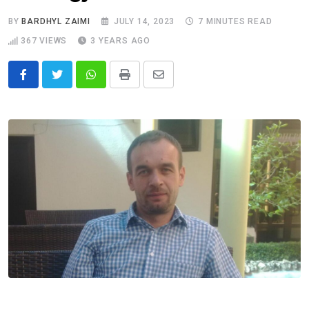
BY
BARDHYL ZAIMI
JULY 14, 2023
7 MINUTES READ
367
VIEWS
3 YEARS AGO
Whatsapp
Print
Share
via
Email