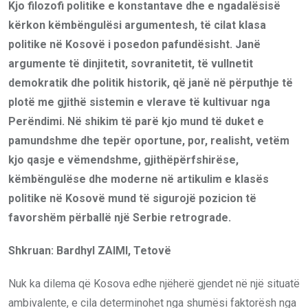
Kjo filozofi politike e konstantave dhe e ngadalësisë
kërkon këmbëngulësi argumentesh, të cilat klasa
politike në Kosovë i posedon pafundësisht. Janë
argumente të dinjitetit, sovranitetit, të vullnetit
demokratik dhe politik historik, që janë në përputhje të
plotë me gjithë sistemin e vlerave të kultivuar nga
Perëndimi. Në shikim të parë kjo mund të duket e
pamundshme dhe tepër oportune, por, realisht, vetëm
kjo qasje e vëmendshme, gjithëpërfshirëse,
këmbëngulëse dhe moderne në artikulim e klasës
politike në Kosovë mund të sigurojë pozicion të
favorshëm përballë një Serbie retrograde.
Shkruan: Bardhyl ZAIMI, Tetovë
Nuk ka dilema që Kosova edhe njëherë gjendet në një situatë
ambivalente, e cila determinohet nga shumësi faktorësh nga