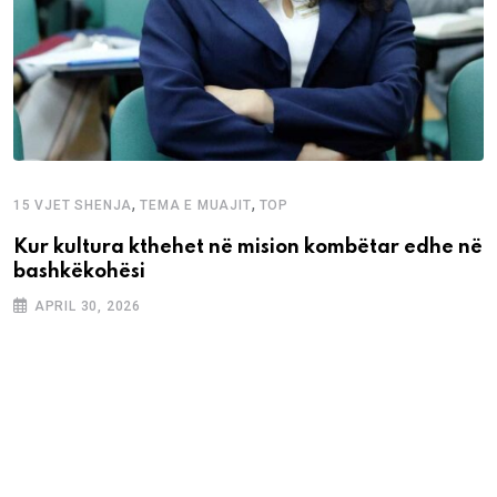
,
,
15 VJET SHENJA
TEMA E MUAJIT
TOP
Kur kultura kthehet në mision kombëtar edhe në
bashkëkohësi
APRIL 30, 2026