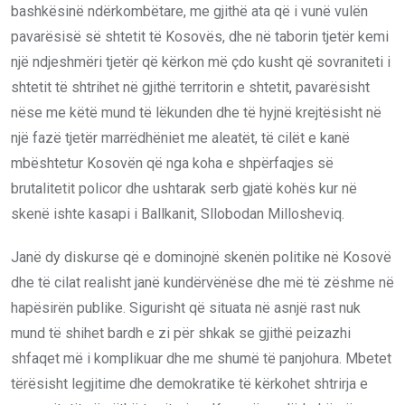
bashkësinë ndërkombëtare, me gjithë ata që i vunë vulën
pavarësisë së shtetit të Kosovës, dhe në taborin tjetër kemi
një ndjeshmëri tjetër që kërkon më çdo kusht që sovraniteti i
shtetit të shtrihet në gjithë territorin e shtetit, pavarësisht
nëse me këtë mund të lëkunden dhe të hyjnë krejtësisht në
një fazë tjetër marrëdhëniet me aleatët, të cilët e kanë
mbështetur Kosovën që nga koha e shpërfaqjes së
brutalitetit policor dhe ushtarak serb gjatë kohës kur në
skenë ishte kasapi i Ballkanit, Sllobodan Millosheviq.
Janë dy diskurse që e dominojnë skenën politike në Kosovë
dhe të cilat realisht janë kundërvënëse dhe më të zëshme në
hapësirën publike. Sigurisht që situata në asnjë rast nuk
mund të shihet bardh e zi për shkak se gjithë peizazhi
shfaqet më i komplikuar dhe me shumë të panjohura. Mbetet
tërësisht legjitime dhe demokratike të kërkohet shtrirja e