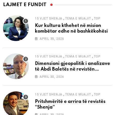
LAJMET E FUNDIT
,
,
15 VJET SHENJA
TEMA E MUAJIT
TOP
Kur kultura kthehet në mision
kombëtar edhe në bashkëkohësi
APRIL 30, 2026
,
,
15 VJET SHENJA
TEMA E MUAJIT
TOP
Dimensioni gjeopolitik i analizave
të Abdi Baletës në revistën
“Shenja”
APRIL 30, 2026
,
,
15 VJET SHENJA
TEMA E MUAJIT
TOP
Pritshmëritë e arrira të revistës
“Shenja”
APRIL 30, 2026