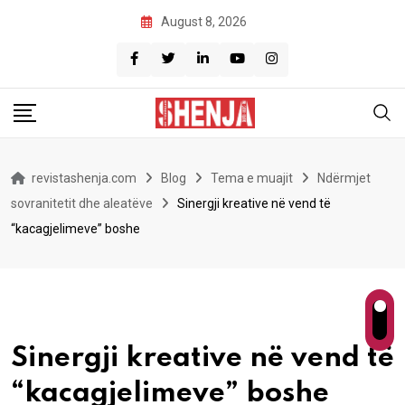
Skip
August 8, 2026
to
content
revistashenja.com
Blog
Tema e muajit
Ndërmjet
sovranitetit dhe aleatëve
Sinergji kreative në vend të
“kacagjelimeve” boshe
Sinergji kreative në vend të
“kacagjelimeve” boshe