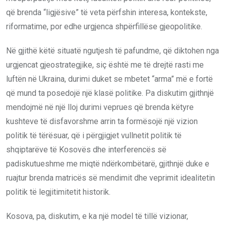
që brenda “ligjësive” të veta përfshin interesa, kontekste,
riformatime, por edhe urgjenca shpërfillëse gjeopolitike.
Në gjithë këtë situatë ngutjesh të pafundme, që diktohen nga
urgjencat gjeostrategjike, siç është me të drejtë rasti me
luftën në Ukraina, durimi duket se mbetet “arma” më e fortë
që mund ta posedojë një klasë politike. Pa diskutim gjithnjë
mendojmë në një lloj durimi veprues që brenda këtyre
kushteve të disfavorshme arrin ta formësojë një vizion
politik të tërësuar, që i përgjigjet vullnetit politik të
shqiptarëve të Kosovës dhe interferencës së
padiskutueshme me miqtë ndërkombëtarë, gjithnjë duke e
ruajtur brenda matricës së mendimit dhe veprimit idealitetin
politik të legjitimitetit historik.
Kosova, pa, diskutim, e ka një model të tillë vizionar,