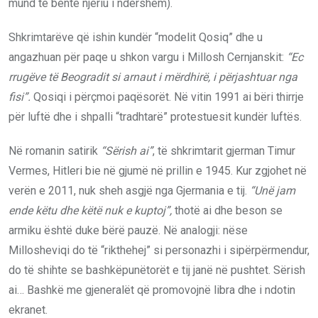
mund të bënte njeriu i ndershëm).
Shkrimtarëve që ishin kundër “modelit Qosiq” dhe u
angazhuan për paqe u shkon vargu i Millosh Cernjanskit:
“Ec
rrugëve të Beogradit si arnaut i mërdhirë, i përjashtuar nga
fisi”.
Qosiqi i përçmoi paqësorët. Në vitin 1991 ai bëri thirrje
për luftë dhe i shpalli “tradhtarë” protestuesit kundër luftës.
Në romanin satirik
“Sërish ai”
, të shkrimtarit gjerman Timur
Vermes, Hitleri bie në gjumë në prillin e 1945. Kur zgjohet në
verën e 2011, nuk sheh asgjë nga Gjermania e tij.
“Unë jam
ende këtu dhe këtë nuk e kuptoj”,
thotë ai dhe beson se
armiku është duke bërë pauzë. Në analogji: nëse
Millosheviqi do të “rikthehej” si personazhi i sipërpërmendur,
do të shihte se bashkëpunëtorët e tij janë në pushtet. Sërish
ai… Bashkë me gjeneralët që promovojnë libra dhe i ndotin
ekranet.