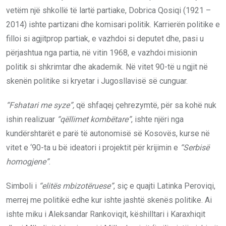
vetëm një shkollë të lartë partiake, Dobrica Qosiqi (1921 –
2014) ishte partizani dhe komisari politik. Karrierën politike e
filloi si agjitprop partiak, e vazhdoi si deputet dhe, pasi u
përjashtua nga partia, në vitin 1968, e vazhdoi misionin
politik si shkrimtar dhe akademik. Në vitet 90-të u ngjit në
skenën politike si kryetar i Jugosllavisë së cunguar.
“Fshatari me syze”,
që shfaqej çehrezymtë, për sa kohë nuk
ishin realizuar
“qëllimet kombëtare”
, ishte njëri nga
kundërshtarët e parë të autonomisë së Kosovës, kurse në
vitet e ‘90-ta u bë ideatori i projektit për krijimin e
“Serbisë
homogjene”
.
Simboli i
“elitës mbizotëruese”
, siç e quajti Latinka Peroviqi,
merrej me politikë edhe kur ishte jashtë skenës politike. Ai
ishte miku i Aleksandar Rankoviqit, këshilltari i Karaxhiqit