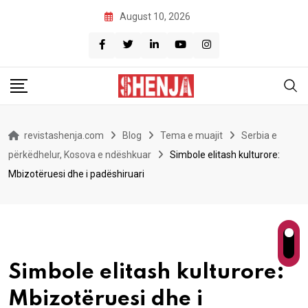
Skip
August 10, 2026
to
content
revistashenja.com
Blog
Tema e muajit
Serbia e
përkëdhelur, Kosova e ndëshkuar
Simbole elitash kulturore:
Mbizotëruesi dhe i padëshiruari
Simbole elitash kulturore:
Mbizotëruesi dhe i