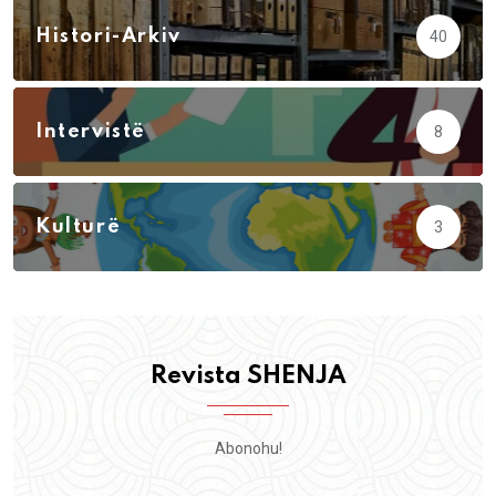
Histori-Arkiv
40
Intervistë
8
Kulturë
3
Revista SHENJA
Abonohu!