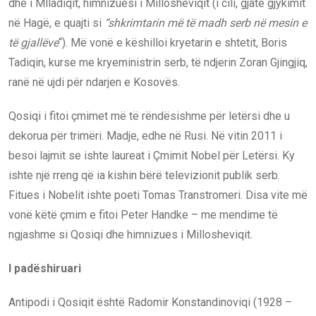
dhe i Mlladiqit, himnizuesi i Millosheviqit (i cili, gjatë gjykimit
në Hagë, e quajti si
“shkrimtarin më të madh serb në mesin e
të gjallëve
“). Më vonë e këshilloi kryetarin e shtetit, Boris
Tadiqin, kurse me kryeministrin serb, të ndjerin Zoran Gjingjiq,
ranë në ujdi për ndarjen e Kosovës.
Qosiqi i fitoi çmimet më të rëndësishme për letërsi dhe u
dekorua për trimëri. Madje, edhe në Rusi. Në vitin 2011 i
besoi lajmit se ishte laureat i Çmimit Nobel për Letërsi. Ky
ishte një rreng që ia kishin bërë televizionit publik serb.
Fitues i Nobelit ishte poeti Tomas Transtromeri. Disa vite më
vonë këtë çmim e fitoi Peter Handke – me mendime të
ngjashme si Qosiqi dhe himnizues i Millosheviqit.
I padëshiruari
Antipodi i Qosiqit është Radomir Konstandinoviqi (1928 –