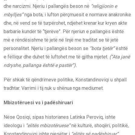
dhe narcizmi. Njeriu i pallangës beson në
“religjionin e
mbylljes”
nga bota, i lufton përçmuesit e normave anakronike
dhe, në vend se të turpërohet, ndjehet krenar kur kryen akte
barbarie kundër të “tjerëve”. Për njeriun e pallangës është
më e rëndësishme të jetë në linjë me traditat se të jetë
personalitet. Njeriu i pallangës beson se
“
bota tjetër”
është
e fëlliqur dhe duhet të luftohet me të gjitha mjetet.
(“Ata janë
ndryshe, pallanga është e pastër”).
Për shkak të qëndrimeve politike, Konstandinoviqi u shpall
tradhtar. Varrimi i tij nuk u shënua nga mediumet.
Mbizotëruesi vs i padëshiruari
Nëse Qosiqi, sipas historianes Latinka Peroviq, ishte
ideologu i
“elitës mbizotëruese”
në kulturë, shoqëri, politikë,
Konstandinoviqi ishte pjesëtar i
“elitës së padëshiruar”
.