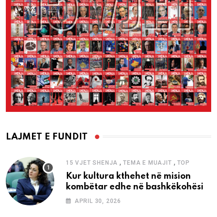
LAJMET E FUNDIT
,
,
15 VJET SHENJA
TEMA E MUAJIT
TOP
Kur kultura kthehet në mision
kombëtar edhe në bashkëkohësi
APRIL 30, 2026