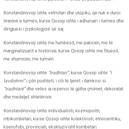
Konstandinoviqi ishte vetmitari dhe utopiku, që nuk e duroi
tiraninë e turmës, kurse Qosiqi ishte i adhuruari i turmës dhe
dirigjuesi i psikologjisë së saj.
Konstandinoviqi ishte me humbësit, me pakicën, me të
margjinalizuarit e historisë, kurse Qosiqi ishte me fituesit,
me shumicën, me turmën.
Konstandinoviqi ishte
“tradhtari”,
kurse Qosiqi ishte
“i
lavdishmi”
i çdo pushteti, i cili të tjerët i damkosi si
“tradhtarë”
dhe vetes ia rezervoi të gjitha çmimet, dekoratat
dhe medaljet shtetërore.
Konstandinoviqi ishte individualisti, kozmopoliti,
mbikombëtari, kurse Qosiqi ishte kolektivisti, etnocentriku,
ksenofobi, provinciali, ekskluzivisht kombëtari.