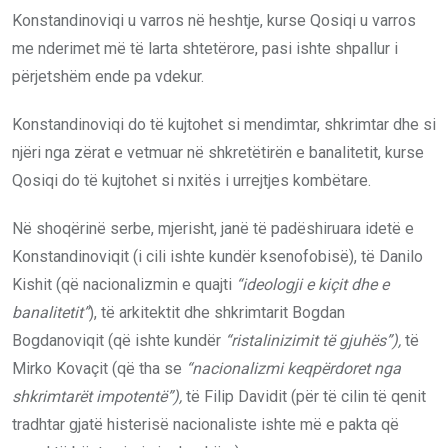
Konstandinoviqi u varros në heshtje, kurse Qosiqi u varros
me nderimet më të larta shtetërore, pasi ishte shpallur i
përjetshëm ende pa vdekur.
Konstandinoviqi do të kujtohet si mendimtar, shkrimtar dhe si
njëri nga zërat e vetmuar në shkretëtirën e banalitetit, kurse
Qosiqi do të kujtohet si nxitës i urrejtjes kombëtare.
Në shoqërinë serbe, mjerisht, janë të padëshiruara idetë e
Konstandinoviqit (i cili ishte kundër ksenofobisë), të Danilo
Kishit (që nacionalizmin e quajti
“ideologji e kiçit dhe e
banalitetit”
), të arkitektit dhe shkrimtarit Bogdan
Bogdanoviqit (që ishte kundër
“ristalinizimit të gjuhës”),
të
Mirko Kovaçit (që tha se
“nacionalizmi keqpërdoret nga
shkrimtarët impotentë”),
të Filip Davidit (për të cilin të qenit
tradhtar gjatë histerisë nacionaliste ishte më e pakta që