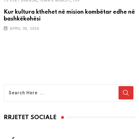
15 VJET SHENJA
TEMA E MUAJIT
TOP
Kur kultura kthehet në mision kombëtar edhe në
bashkëkohësi
APRIL 30, 2026
RRJETET SOCIALE