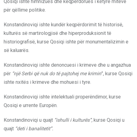
Qosiqi ishte himnizues dhe keqpërdorues i këtyre miteve
për qëllime politike.
Konstandinoviqi ishte kundër keqpërdorimit të historisë,
kulturës së martirologjisë dhe hiperproduksionit të
historiografisë, kurse Qosiqi ishte për monumentalizimin e
së kaluarës.
Konstandinoviqi ishte denoncuesi i krimeve dhe u angazhua
për
“një Serbi që nuk do të pajtohej me krimin
”, kurse Qosiqi
ishte nxitës i krimeve dhe mohuesi i tyre.
Konstandinoviqi ishte intelektuali properëndimor, kurse
Qosiqi e urrente Europën.
Konstandinoviqi u quajt
“ishulli i kulturës”,
kurse Qosiqi u
quajt
“deti i banalitetit”.