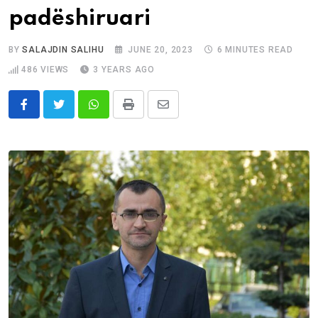
padëshiruari
BY
SALAJDIN SALIHU
JUNE 20, 2023
6 MINUTES READ
486
VIEWS
3 YEARS AGO
Whatsapp
Print
Share
via
Email