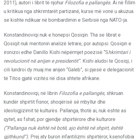
2011), autori i librit të njohur
Filozofia e pallangës.
Ai në fillim
u kritikua nga shkrimtarët partizanë, kurse më vonë u akuzua
se kishte ndikuar në bombardimin e Serbisë nga NATO-ja.
Konstandinoviqi nuk e honepsi Qosiqin. Tha se librat e
Qosiqit nuk meritonin analizë letrare, por autopsi. Qosiqin e
ironizoi edhe Danillo Kishi nëpërmjet poezisë “S
hkrimtari i
revolucionit në anijen e presidentit”.
Kishi aludoi te Qosiqi, i
cili lundroi dy muaj me anijen “Galeb”, si pjesë e delegacionit
të Titos gjatë vizitës në disa shtete afrikane.
Konstandinoviqi, në librin
Filozofia e pallangës,
shkruan
kundër shpirtit fisnor, shoqërisë së mbyllur dhe
ideologjizimit të kulturës. Pallanga, thotë ai, nuk është as
qytet, as fshat, por gjendje shpirtërore dhe kulturore
(“Pallanga nuk është në botë, ajo është në shpirt, është
gjithkund”).
Prej aty buron infantilizmi shpirtëror, ksenofobia