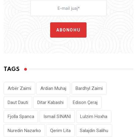
ABONOHU
TAGS
Arbër Zaimi
Ardian Muhaj
Bardhyl Zaimi
Daut Dauti
Ditar Kabashi
Edison Çeraj
Fjolla Spanca
Ismail SINANI
Lulzim Hoxha
Nuredin Nazarko
Qerim Lita
Salajdin Salihu