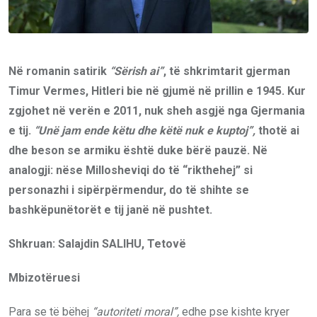
Në romanin satirik
“Sërish ai”
, të shkrimtarit gjerman
Timur Vermes, Hitleri bie në gjumë në prillin e 1945. Kur
zgjohet në verën e 2011, nuk sheh asgjë nga Gjermania
e tij.
“Unë jam ende këtu dhe këtë nuk e kuptoj”,
thotë ai
dhe beson se armiku është duke bërë pauzë. Në
analogji: nëse Millosheviqi do të “rikthehej” si
personazhi i sipërpërmendur, do të shihte se
bashkëpunëtorët e tij janë në pushtet.
Shkruan: Salajdin SALIHU, Tetovë
Mbizotëruesi
Para se të bëhej
“autoriteti moral”,
edhe pse kishte kryer