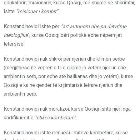
edukatorin, misionarin, kurse Qosiqi, më shumë se shkrimtar,
ishte
“misionar i kombit”.
Konstandinoviqi ishte për
“art autonom dhe pa detyrime
ideologjike
”, kurse Qosiqi bëri politikë edhe nëpërmjet
letërsisë.
Konstandinoviqi nuk shkroi për njeriun dhe klimën serbe
(megjithëse në veprën e tij e gjejmë jo vetëm njeriun dhe
ambientin serb, por edhe atë ballkanas dhe jo vetëm), kurse
Qosiqi e ka në qendër të krijimtarisë letrare njeriun dhe
ambientin serb.
Konstandinoviqi nuk moralizoi, kurse Qosiqi ishte njëri nga
kodifikuesit e
“etikës kombëtare”.
Konstandinoviqi ishte rrënuesi i miteve kombëtare, kurse