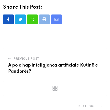
Share This Post:
Whatsapp
Print
Share
via
Email
PREVIOUS POST
A po e hap inteligjenca artificiale Kutinë e
Pandorës?
NEXT POST