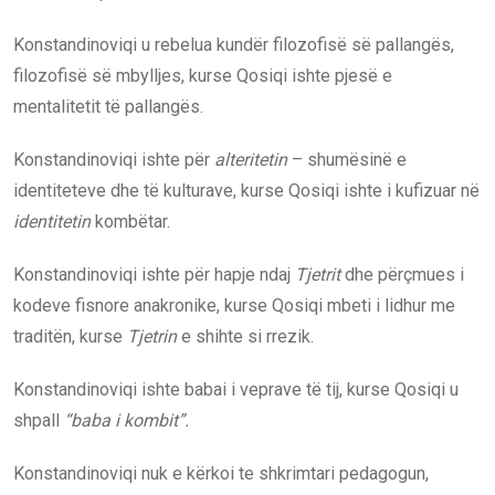
Konstandinoviqi u rebelua kundër filozofisë së pallangës,
filozofisë së mbylljes, kurse Qosiqi ishte pjesë e
mentalitetit të pallangës.
Konstandinoviqi ishte për
alteritetin
– shumësinë e
identiteteve dhe të kulturave, kurse Qosiqi ishte i kufizuar në
identitetin
kombëtar.
Konstandinoviqi ishte për hapje ndaj
Tjetrit
dhe përçmues i
kodeve fisnore anakronike, kurse Qosiqi mbeti i lidhur me
traditën, kurse
Tjetrin
e shihte si rrezik.
Konstandinoviqi ishte babai i veprave të tij, kurse Qosiqi u
shpall
“baba i kombit”.
Konstandinoviqi nuk e kërkoi te shkrimtari pedagogun,