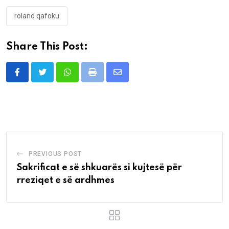
roland qafoku
Share This Post:
Whatsapp
Print
Share
via
Email
PREVIOUS POST
Sakrificat e së shkuarës si kujtesë për
rreziqet e së ardhmes