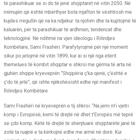
të parashikuar se si do të jenë shqiptarët në vitin 2050. Në
rrëmujën që është mbërthyer bota mjafton të vështrosh me
kujdes rregullin që na ka ndjekur: ta njohim dhe ta kuptojmë të
kaluarën, për ta parashikuar të ardhmen, tendencat dhe
teknologjinë. Në ndihmë na vjen ideologu i Rilindjes
Kombëtare, Sami Frashëri. Parafytyrojmë për një moment
sikur po jetojmë në vitin 1899, kur ai si një nga etërit
themelues të kombit shqiptar e shkroi me gërma të arta në
gjuhën shqipe kryeveprën “Shqipëria ç’ka qenë, ç’është e
ç’do të jetë”, që ishte njëkohësisht edhe një manifest i
Rilindjes Kombëtare.
Sami Frashëri në kryeveprën e tij shkroi: “Na jemi m’i vjetri
komp i Evropësë, kemi të drejtë në dhet t’Evropës më teprë
se çdo komp. Këtë të drejtë të shënjtuarë shqiptarëtë janë të
zotë ta ruajnë e ta kërkojnë edhe me armë në dorë. Kur