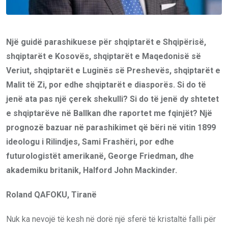
Një guidë parashikuese për shqiptarët e Shqipërisë,
shqiptarët e Kosovës, shqiptarët e Maqedonisë së
Veriut, shqiptarët e Luginës së Preshevës, shqiptarët e
Malit të Zi, por edhe shqiptarët e diasporës. Si do të
jenë ata pas një çerek shekulli? Si do të jenë dy shtetet
e shqiptarëve në Ballkan dhe raportet me fqinjët? Një
prognozë bazuar në parashikimet që bëri në vitin 1899
ideologu i Rilindjes, Sami Frashëri, por edhe
futurologistët amerikanë, George Friedman, dhe
akademiku britanik, Halford John Mackinder.
Roland QAFOKU, Tiranë
Nuk ka nevojë të kesh në dorë një sferë të kristaltë falli për