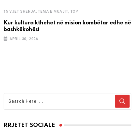
,
,
15 VJET SHENJA
TEMA E MUAJIT
TOP
Kur kultura kthehet në mision kombëtar edhe në
bashkëkohësi
APRIL 30, 2026
RRJETET SOCIALE