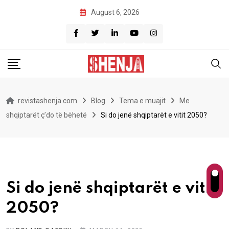
Skip
August 6, 2026
to
content
revistashenja.com
Blog
Tema e muajit
Me
shqiptarët ç’do të bëhetë
Si do jenë shqiptarët e vitit 2050?
Si do jenë shqiptarët e vitit
2050?