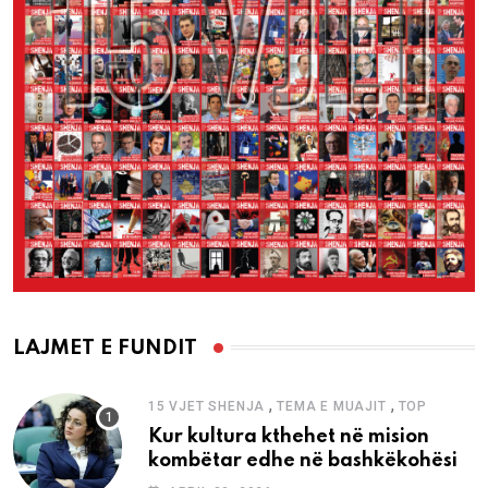
LAJMET E FUNDIT
,
,
15 VJET SHENJA
TEMA E MUAJIT
TOP
Kur kultura kthehet në mision
kombëtar edhe në bashkëkohësi