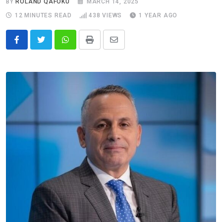
BY
ROLAND QAFOKU
MARCH 14, 2025
12 MINUTES READ
438
VIEWS
1 YEAR AGO
Whatsapp
Print
Share
via
Email