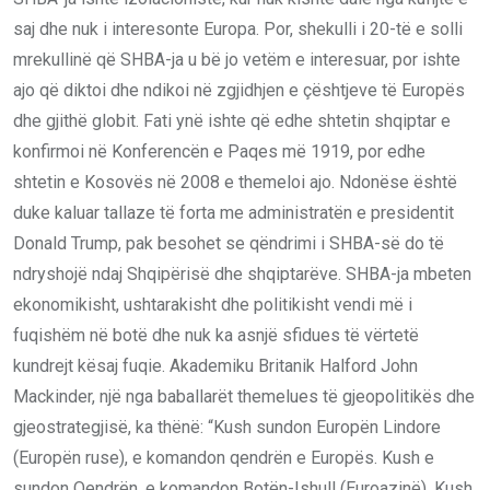
saj dhe nuk i interesonte Europa. Por, shekulli i 20-të e solli
mrekullinë që SHBA-ja u bë jo vetëm e interesuar, por ishte
ajo që diktoi dhe ndikoi në zgjidhjen e çështjeve të Europës
dhe gjithë globit. Fati ynë ishte që edhe shtetin shqiptar e
konfirmoi në Konferencën e Paqes më 1919, por edhe
shtetin e Kosovës në 2008 e themeloi ajo. Ndonëse është
duke kaluar tallaze të forta me administratën e presidentit
Donald Trump, pak besohet se qëndrimi i SHBA-së do të
ndryshojë ndaj Shqipërisë dhe shqiptarëve. SHBA-ja mbeten
ekonomikisht, ushtarakisht dhe politikisht vendi më i
fuqishëm në botë dhe nuk ka asnjë sfidues të vërtetë
kundrejt kësaj fuqie. Akademiku Britanik Halford John
Mackinder, një nga baballarët themelues të gjeopolitikës dhe
gjeostrategjisë, ka thënë: “Kush sundon Europën Lindore
(Europën ruse), e komandon qendrën e Europës. Kush e
sundon Qendrën, e komandon Botën-Ishull (Euroazinë). Kush