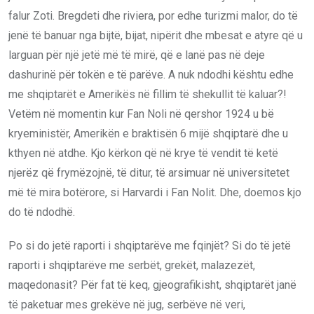
falur Zoti. Bregdeti dhe riviera, por edhe turizmi malor, do të
jenë të banuar nga bijtë, bijat, nipërit dhe mbesat e atyre që u
larguan për një jetë më të mirë, që e lanë pas në deje
dashurinë për tokën e të parëve. A nuk ndodhi kështu edhe
me shqiptarët e Amerikës në fillim të shekullit të kaluar?!
Vetëm në momentin kur Fan Noli në qershor 1924 u bë
kryeministër, Amerikën e braktisën 6 mijë shqiptarë dhe u
kthyen në atdhe. Kjo kërkon që në krye të vendit të ketë
njerëz që frymëzojnë, të ditur, të arsimuar në universitetet
më të mira botërore, si Harvardi i Fan Nolit. Dhe, doemos kjo
do të ndodhë.
Po si do jetë raporti i shqiptarëve me fqinjët? Si do të jetë
raporti i shqiptarëve me serbët, grekët, malazezët,
maqedonasit? Për fat të keq, gjeografikisht, shqiptarët janë
të paketuar mes grekëve në jug, serbëve në veri,