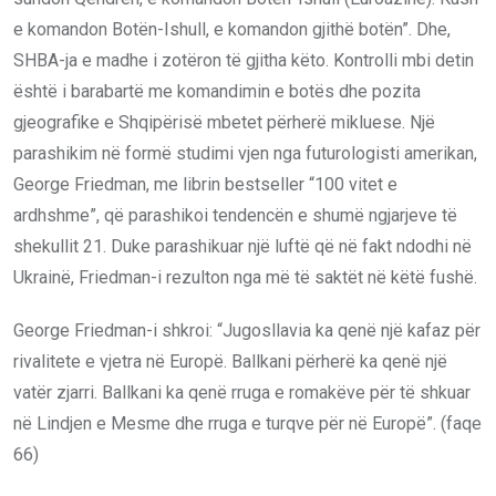
e komandon Botën-Ishull, e komandon gjithë botën”. Dhe,
SHBA-ja e madhe i zotëron të gjitha këto. Kontrolli mbi detin
është i barabartë me komandimin e botës dhe pozita
gjeografike e Shqipërisë mbetet përherë mikluese. Një
parashikim në formë studimi vjen nga futurologisti amerikan,
George Friedman, me librin bestseller “100 vitet e
ardhshme”, që parashikoi tendencën e shumë ngjarjeve të
shekullit 21. Duke parashikuar një luftë që në fakt ndodhi në
Ukrainë, Friedman-i rezulton nga më të saktët në këtë fushë.
George Friedman-i shkroi: “Jugosllavia ka qenë një kafaz për
rivalitete e vjetra në Europë. Ballkani përherë ka qenë një
vatër zjarri. Ballkani ka qenë rruga e romakëve për të shkuar
në Lindjen e Mesme dhe rruga e turqve për në Europë”. (faqe
66)