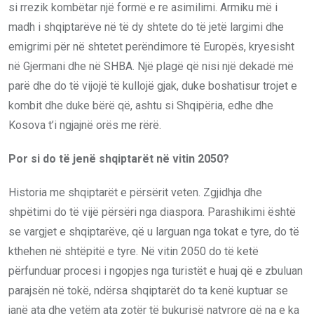
si rrezik kombëtar një formë e re asimilimi. Armiku më i
madh i shqiptarëve në të dy shtete do të jetë largimi dhe
emigrimi për në shtetet perëndimore të Europës, kryesisht
në Gjermani dhe në SHBA. Një plagë që nisi një dekadë më
parë dhe do të vijojë të kullojë gjak, duke boshatisur trojet e
kombit dhe duke bërë që, ashtu si Shqipëria, edhe dhe
Kosova t’i ngjajnë orës me rërë.
Por si do të jenë shqiptarët në vitin 2050?
Historia me shqiptarët e përsërit veten. Zgjidhja dhe
shpëtimi do të vijë përsëri nga diaspora. Parashikimi është
se vargjet e shqiptarëve, që u larguan nga tokat e tyre, do të
kthehen në shtëpitë e tyre. Në vitin 2050 do të ketë
përfunduar procesi i ngopjes nga turistët e huaj që e zbuluan
parajsën në tokë, ndërsa shqiptarët do ta kenë kuptuar se
janë ata dhe vetëm ata zotër të bukurisë natyrore që na e ka