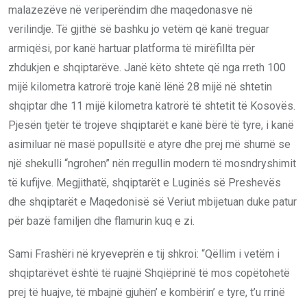
malazezëve në veriperëndim dhe maqedonasve në
verilindje. Të gjithë së bashku jo vetëm që kanë treguar
armiqësi, por kanë hartuar platforma të mirëfillta për
zhdukjen e shqiptarëve. Janë këto shtete që nga rreth 100
mijë kilometra katrorë troje kanë lënë 28 mijë në shtetin
shqiptar dhe 11 mijë kilometra katrorë të shtetit të Kosovës.
Pjesën tjetër të trojeve shqiptarët e kanë bërë të tyre, i kanë
asimiluar në masë popullsitë e atyre dhe prej më shumë se
një shekulli “ngrohen” nën rregullin modern të mosndryshimit
të kufijve. Megjithatë, shqiptarët e Luginës së Preshevës
dhe shqiptarët e Maqedonisë së Veriut mbijetuan duke patur
për bazë familjen dhe flamurin kuq e zi.
Sami Frashëri në kryeveprën e tij shkroi: “Qëllim i vetëm i
shqiptarëvet është të ruajnë Shqiëprinë të mos copëtohetë
prej të huajve, të mbajnë gjuhën’ e kombërin’ e tyre, t’u rrinë