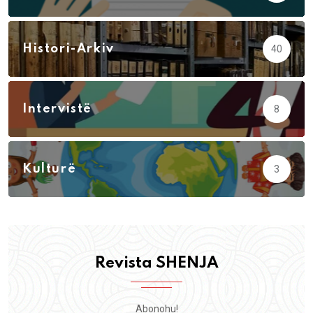
Histori-Arkiv
40
Intervistë
8
Kulturë
3
Revista SHENJA
Abonohu!