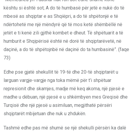
kështu si është sot; A do të humbasë për jetë e nukë do të
mbesë as shqiptar e as Shqiëpri, a do të shpëtonjë e të
ndërtohetë me një mëndyrë që të mos ketë shëmbëllë në
jetët e ti kenë zili gjithë kombet e dheut. Të shpëtuarit a të
humburit e Shqipërisë është në dorë të shqiptarëvetë, në
daçinë, a do të shpëtojnbë në daçinë do ta humbasinë”. (faqe
73)
Edhe pse gjatë shekullit të 19-të dhe 20-të shqiptarët u
larguan vargje-vargje nga toka mëmë për t’i shpëtuar
represionit dhe skamjes, madje më keq akoma, një pjesë e
madhe u dëbuan, një pjesë e u shkëmbyen mes Greqisë dhe
Turqisë dhe një pjesë u asimiluan, megjithatë përsëri
shqiptarët mbijetuan dhe nuk u zhdukën.
Tashmë edhe pas më shumë se një shekulli përsëri ka dalë