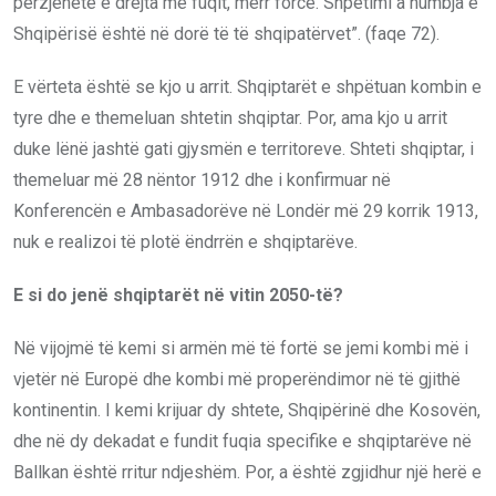
përzjehetë e drejta me fuqit, merr forcë. Shpëtimi a humbja e
Shqipërisë është në dorë të të shqipatërvet”. (faqe 72).
E vërteta është se kjo u arrit. Shqiptarët e shpëtuan kombin e
tyre dhe e themeluan shtetin shqiptar. Por, ama kjo u arrit
duke lënë jashtë gati gjysmën e territoreve. Shteti shqiptar, i
themeluar më 28 nëntor 1912 dhe i konfirmuar në
Konferencën e Ambasadorëve në Londër më 29 korrik 1913,
nuk e realizoi të plotë ëndrrën e shqiptarëve.
E si do jenë shqiptarët në vitin 2050-të?
Në vijojmë të kemi si armën më të fortë se jemi kombi më i
vjetër në Europë dhe kombi më properëndimor në të gjithë
kontinentin. I kemi krijuar dy shtete, Shqipërinë dhe Kosovën,
dhe në dy dekadat e fundit fuqia specifike e shqiptarëve në
Ballkan është rritur ndjeshëm. Por, a është zgjidhur një herë e