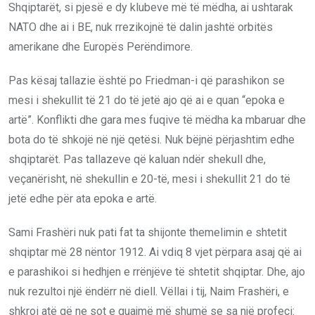
Shqiptarët, si pjesë e dy klubeve më të mëdha, ai ushtarak
NATO dhe ai i BE, nuk rrezikojnë të dalin jashtë orbitës
amerikane dhe Europës Perëndimore.
Pas kësaj tallazie është po Friedman-i që parashikon se
mesi i shekullit të 21 do të jetë ajo që ai e quan “epoka e
artë”. Konflikti dhe gara mes fuqive të mëdha ka mbaruar dhe
bota do të shkojë në një qetësi. Nuk bëjnë përjashtim edhe
shqiptarët. Pas tallazeve që kaluan ndër shekull dhe,
veçanërisht, në shekullin e 20-të, mesi i shekullit 21 do të
jetë edhe për ata epoka e artë.
Sami Frashëri nuk pati fat ta shijonte themelimin e shtetit
shqiptar më 28 nëntor 1912. Ai vdiq 8 vjet përpara asaj që ai
e parashikoi si hedhjen e rrënjëve të shtetit shqiptar. Dhe, ajo
nuk rezultoi një ëndërr në diell. Vëllai i tij, Naim Frashëri, e
shkroi atë që ne sot e quajmë më shumë se sa një profeci: