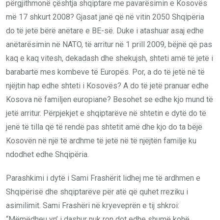
përgjithmonë çështja shqiptare me pavarësimin e Kosovës
më 17 shkurt 2008? Gjasat janë që në vitin 2050 Shqipëria
do të jetë bërë anëtare e BE-së. Duke i atashuar asaj edhe
anëtarësimin në NATO, të arritur në 1 prill 2009, bëjnë që pas
kaq e kaq vitesh, dekadash dhe shekujsh, shteti amë të jetë i
barabartë mes kombeve të Europës. Por, a do të jetë në të
njëjtin hap edhe shteti i Kosovës? A do të jetë pranuar edhe
Kosova në familjen europiane? Besohet se edhe kjo mund të
jetë arritur. Përpjekjet e shqiptarëve në shtetin e dytë do të
jenë të tilla që të rendë pas shtetit amë dhe kjo do ta bëjë
Kosovën në një të ardhme të jetë në të njëjtën familje ku
ndodhet edhe Shqipëria.
Parashkimi i dytë i Sami Frashërit lidhej me të ardhmen e
Shqipërisë dhe shqiptarëve për atë që quhet rreziku i
asimilimit. Sami Frashëri në kryeveprën e tij shkroi:
“Mëmëdheu yn’ i dashur nuk ron dot edhe shumë kohë