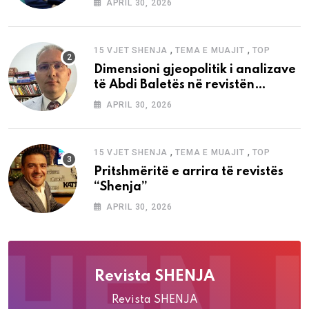
APRIL 30, 2026
,
,
15 VJET SHENJA
TEMA E MUAJIT
TOP
Dimensioni gjeopolitik i analizave
të Abdi Baletës në revistën
“Shenja”
APRIL 30, 2026
,
,
15 VJET SHENJA
TEMA E MUAJIT
TOP
Pritshmëritë e arrira të revistës
“Shenja”
APRIL 30, 2026
Revista SHENJA
Revista SHENJA