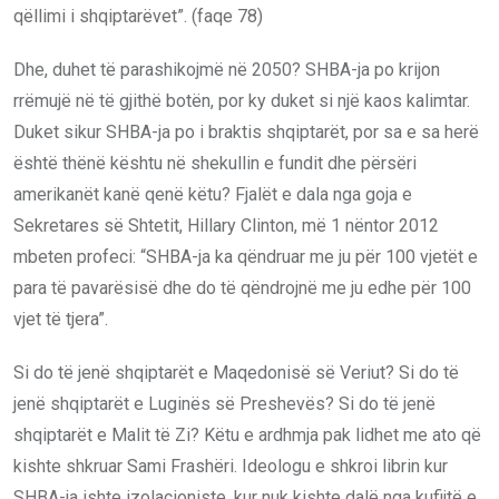
qëllimi i shqiptarëvet”. (faqe 78)
Dhe, duhet të parashikojmë në 2050? SHBA-ja po krijon
rrëmujë në të gjithë botën, por ky duket si një kaos kalimtar.
Duket sikur SHBA-ja po i braktis shqiptarët, por sa e sa herë
është thënë kështu në shekullin e fundit dhe përsëri
amerikanët kanë qenë këtu? Fjalët e dala nga goja e
Sekretares së Shtetit, Hillary Clinton, më 1 nëntor 2012
mbeten profeci: “SHBA-ja ka qëndruar me ju për 100 vjetët e
para të pavarësisë dhe do të qëndrojnë me ju edhe për 100
vjet të tjera”.
Si do të jenë shqiptarët e Maqedonisë së Veriut? Si do të
jenë shqiptarët e Luginës së Preshevës? Si do të jenë
shqiptarët e Malit të Zi? Këtu e ardhmja pak lidhet me ato që
kishte shkruar Sami Frashëri. Ideologu e shkroi librin kur
SHBA-ja ishte izolacioniste, kur nuk kishte dalë nga kufijtë e