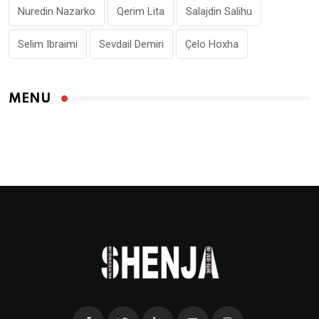
Nuredin Nazarko
Qerim Lita
Salajdin Salihu
Selim Ibraimi
Sevdail Demiri
Çelo Hoxha
MENU