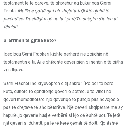
testament të të parëve, të shprehur aq bukur nga Gjergj
Fishta:
Mallkue qoftë njai bir shqiptari/Qi ktë gjuhë të
perëndisë/Trashëgim që na la i pari/Trashëgim s’ia len ai
fëmisë
.
Si arrihen të gjitha këto?
Ideologu Sami Frashëri kishte përherë një zgjidhje në
testamentin e tij. Ai e shikonte qeverisjen si nënën e të gjitha
zgjidhjeve.
Sami Frashëri në kryeveprën e tij shkroi: “Po për të bërë
këto, duhetë të qendronjë qeveri e sotme, e të vihet në
qeveri mëmëdhetare, një qeveriqë të punojë pas nevojës e
pas të drejtave të shqipëtarëve. Një qeveri shqipëtare me sy
hapurë, jo qeverie huaj e verbërë si kjo që është sot. Të jetë
një qeveri si duhetë, pa le të ketë çemër të dojë. Kjo është