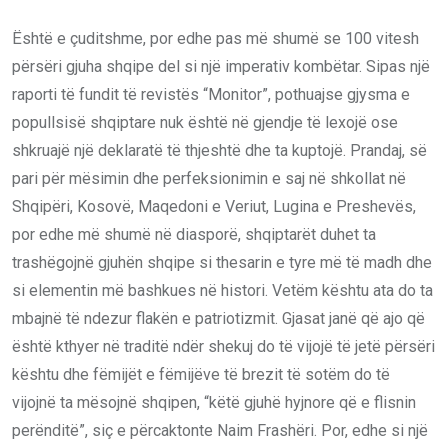
Është e çuditshme, por edhe pas më shumë se 100 vitesh
përsëri gjuha shqipe del si një imperativ kombëtar. Sipas një
raporti të fundit të revistës “Monitor”, pothuajse gjysma e
popullsisë shqiptare nuk është në gjendje të lexojë ose
shkruajë një deklaratë të thjeshtë dhe ta kuptojë. Prandaj, së
pari për mësimin dhe perfeksionimin e saj në shkollat në
Shqipëri, Kosovë, Maqedoni e Veriut, Lugina e Preshevës,
por edhe më shumë në diasporë, shqiptarët duhet ta
trashëgojnë gjuhën shqipe si thesarin e tyre më të madh dhe
si elementin më bashkues në histori. Vetëm kështu ata do ta
mbajnë të ndezur flakën e patriotizmit. Gjasat janë që ajo që
është kthyer në traditë ndër shekuj do të vijojë të jetë përsëri
kështu dhe fëmijët e fëmijëve të brezit të sotëm do të
vijojnë ta mësojnë shqipen, “këtë gjuhë hyjnore që e flisnin
perënditë”, siç e përcaktonte Naim Frashëri. Por, edhe si një