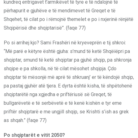
kundreq entrigavet t’armikëvet të tyre e të ndalojnë të
përhapurit e gjuhëve e të mendimevet të Greqet e të
Shqehet, të cilat po i rëmojnë themelet e po i nxjerinë rënjëtë
Shqipërisë dhe shqiptarisë”. (faqe 77)
Po si arrihej kjo? Sami Frashëri në kryeveprën e tij shkroi:
“Më parë e këtyre është gjuha: s’mund të ketë Shqëiëpri pa
shqiptar, smund të ketë shqiptar pa gjuhë shqip, pa shkronja
shqipe e pa shkolla, në të cilat mësohet shqipja. Çdo
shqiptar të mësonjë më aprë të shkruanj’ er të këndojë shqip,
pa pastaj gjuhër atë tjera. E dyrta është kisha, të shpëtohenë
shqiptarëtë nga xgjedha e priftëriusë së Greqet, të
bullgarëvetë e të serbëvetë e të kenë kishën e tyr eme
priftër shqiptarë e me ungjill shqip, se Krishti s’ish as grek
as shqah.” (faqe 77)
Po shqiptarët e vitit 2050?