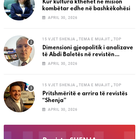
Kur kultura kthehet në mision
kombëtar edhe në bashkëkohësi
APRIL 30, 2026
,
,
15 VJET SHENJA
TEMA E MUAJIT
TOP
Dimensioni gjeopolitik i analizave
të Abdi Baletës në revistën
“Shenja”
APRIL 30, 2026
,
,
15 VJET SHENJA
TEMA E MUAJIT
TOP
Pritshmëritë e arrira të revistës
“Shenja”
APRIL 30, 2026