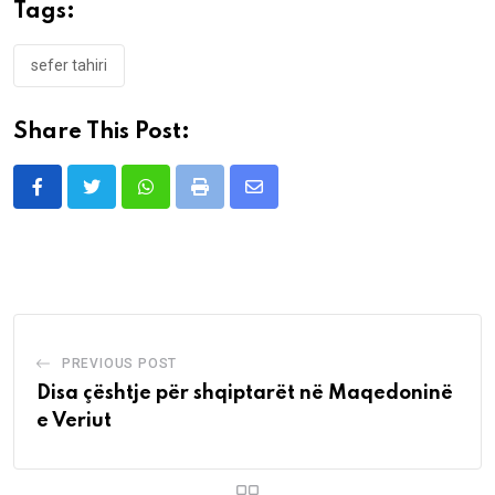
Tags:
sefer tahiri
Share This Post:
Whatsapp
Print
Share
via
Email
PREVIOUS POST
Disa çështje për shqiptarët në Maqedoninë
e Veriut