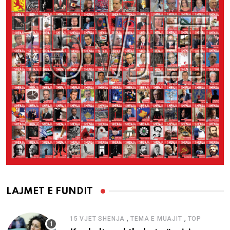
LAJMET E FUNDIT
,
,
15 VJET SHENJA
TEMA E MUAJIT
TOP