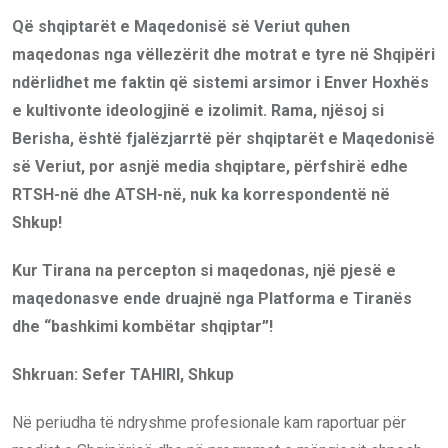
Që shqiptarët e Maqedonisë së Veriut quhen
maqedonas nga vëllezërit dhe motrat e tyre në Shqipëri
ndërlidhet me faktin që sistemi arsimor i Enver Hoxhës
e kultivonte ideologjinë e izolimit. Rama, njësoj si
Berisha, është fjalëzjarrtë për shqiptarët e Maqedonisë
së Veriut, por asnjë media shqiptare, përfshirë edhe
RTSH-në dhe ATSH-në, nuk ka korrespondentë në
Shkup!
Kur Tirana na percepton si maqedonas, një pjesë e
maqedonasve ende druajnë nga Platforma e Tiranës
dhe “bashkimi kombëtar shqiptar”!
Shkruan: Sefer TAHIRI, Shkup
Në periudha të ndryshme profesionale kam raportuar për