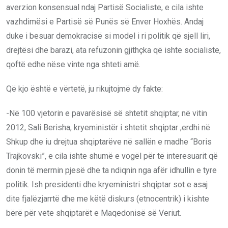
averzion konsensual ndaj Partisë Socialiste, e cila ishte
vazhdimësi e Partisë së Punës së Enver Hoxhës. Andaj
duke i besuar demokracisë si model i ri politik që sjell liri,
drejtësi dhe barazi, ata refuzonin gjithçka që ishte socialiste,
qoftë edhe nëse vinte nga shteti amë.
Që kjo është e vërtetë, ju rikujtojmë dy fakte:
-Në 100 vjetorin e pavarësisë së shtetit shqiptar, në vitin
2012, Sali Berisha, kryeministër i shtetit shqiptar ,erdhi në
Shkup dhe iu drejtua shqiptarëve në sallën e madhe “Boris
Trajkovski”, e cila ishte shumë e vogël për të interesuarit që
donin të merrnin pjesë dhe ta ndiqnin nga afër idhullin e tyre
politik. Ish presidenti dhe kryeministri shqiptar sot e asaj
dite fjalëzjarrtë dhe me këtë diskurs (etnocentrik) i kishte
bërë për vete shqiptarët e Maqedonisë së Veriut.