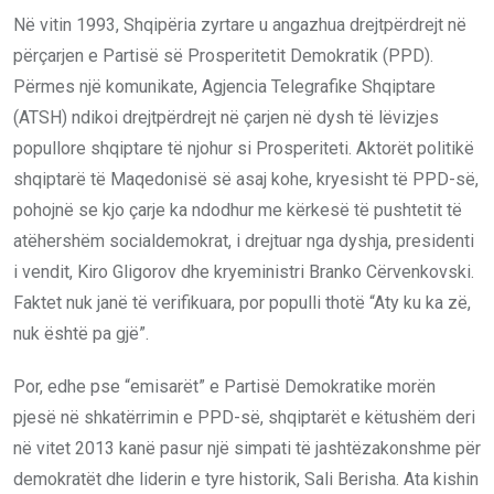
Në vitin 1993, Shqipëria zyrtare u angazhua drejtpërdrejt në
përçarjen e Partisë së Prosperitetit Demokratik (PPD).
Përmes një komunikate, Agjencia Telegrafike Shqiptare
(ATSH) ndikoi drejtpërdrejt në çarjen në dysh të lëvizjes
popullore shqiptare të njohur si Prosperiteti. Aktorët politikë
shqiptarë të Maqedonisë së asaj kohe, kryesisht të PPD-së,
pohojnë se kjo çarje ka ndodhur me kërkesë të pushtetit të
atëhershëm socialdemokrat, i drejtuar nga dyshja, presidenti
i vendit, Kiro Gligorov dhe kryeministri Branko Cërvenkovski.
Faktet nuk janë të verifikuara, por populli thotë “Aty ku ka zë,
nuk është pa gjë”.
Por, edhe pse “emisarët” e Partisë Demokratike morën
pjesë në shkatërrimin e PPD-së, shqiptarët e këtushëm deri
në vitet 2013 kanë pasur një simpati të jashtëzakonshme për
demokratët dhe liderin e tyre historik, Sali Berisha. Ata kishin