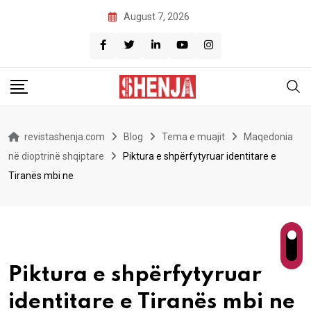
Skip
August 7, 2026
to
content
revistashenja.com
Blog
Tema e muajit
Maqedonia
në dioptrinë shqiptare
Piktura e shpërfytyruar identitare e
Tiranës mbi ne
Piktura e shpërfytyruar
identitare e Tiranës mbi ne