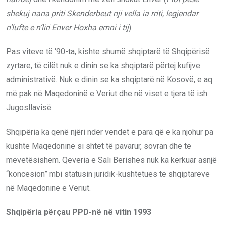
shekuj nana priti Skenderbeut nji vella ia rriti, legjendar
n’lufte e n’liri Enver Hoxha emni i tij
).
Pas viteve të ‘90-ta, kishte shumë shqiptarë të Shqipërisë
zyrtare, të cilët nuk e dinin se ka shqiptarë përtej kufijve
administrativë. Nuk e dinin se ka shqiptarë në Kosovë, e aq
më pak në Maqedoninë e Veriut dhe në viset e tjera të ish
Jugosllavisë.
Shqipëria ka qenë njëri ndër vendet e para që e ka njohur pa
kushte Maqedoninë si shtet të pavarur, sovran dhe të
mëvetësishëm. Qeveria e Sali Berishës nuk ka kërkuar asnjë
“koncesion” mbi statusin juridik-kushtetues të shqiptarëve
në Maqedoninë e Veriut.
Shqipëria përçau PPD-në në vitin 1993