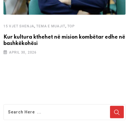
,
,
15 VJET SHENJA
TEMA E MUAJIT
TOP
Kur kultura kthehet në mision kombëtar edhe në
bashkëkohësi
APRIL 30, 2026