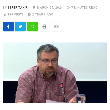
BY
SEFER TAHIRI
MARCH 27, 2024
7 MINUTES READ
449
VIEWS
2 YEARS AGO
Whatsapp
Print
Share
via
Email