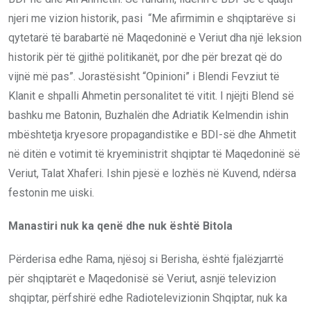
njeri me vizion historik, pasi “Me afirmimin e shqiptarëve si
qytetarë të barabartë në Maqedoninë e Veriut dha një leksion
historik për të gjithë politikanët, por dhe për brezat që do
vijnë më pas”. Jorastësisht “Opinioni” i Blendi Fevziut të
Klanit e shpalli Ahmetin personalitet të vitit. I njëjti Blend së
bashku me Batonin, Buzhalën dhe Adriatik Kelmendin ishin
mbështetja kryesore propagandistike e BDI-së dhe Ahmetit
në ditën e votimit të kryeministrit shqiptar të Maqedoninë së
Veriut, Talat Xhaferi. Ishin pjesë e lozhës në Kuvend, ndërsa
festonin me uiski.
Manastiri nuk ka qenë dhe nuk është Bitola
Përderisa edhe Rama, njësoj si Berisha, është fjalëzjarrtë
për shqiptarët e Maqedonisë së Veriut, asnjë televizion
shqiptar, përfshirë edhe Radiotelevizionin Shqiptar, nuk ka