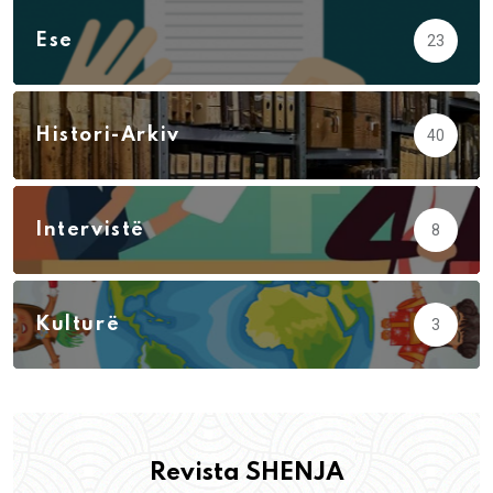
Ese
23
Histori-Arkiv
40
Intervistë
8
Kulturë
3
Revista SHENJA