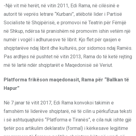
-Një vit më herët, në vitin 2011, Edi Rama, në cilësinë e
autorit të veprës letrare “Kurbani”, atëbotë lider i Partisë
Socialiste të Shqipërisë, e promovoi në Teatrin për Fëmijë
në Shkup, ndërsa të pranishëm në promovim ishin vetëm një
numër i vogël i adhuruesve të librit. Kjo flet për qasjen e
shqiptarëve ndaj librit dhe kulturës, por sidomos ndaj Ramës.
Pas ardhjes në pushtet në vitin 2013, Rama do të ketë rejting
më të lartë ndër shqiptarët e Maqedonisë së Veriut.
Platforma frikëson maqedonasit, Rama për “Ballkan të
Hapur”
Në 7 janar të vitit 2017, Edi Rama konvokoi takimin e
famshëm të liderëve shqiptarë, në të cilin u përkufizua teksti
i së ashtuquajturës “Platforma e Tiranës”, e cila nuk ishte gjë
tjetër pos artikulim deklarativ (formal) i kërkesave legjitime