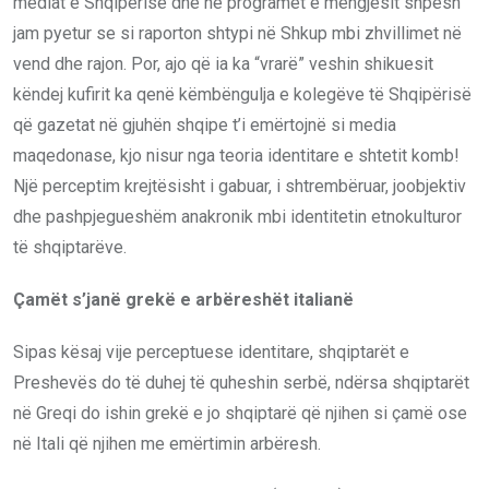
mediat e Shqipërisë dhe në programet e mëngjesit shpesh
jam pyetur se si raporton shtypi në Shkup mbi zhvillimet në
vend dhe rajon. Por, ajo që ia ka “vrarë” veshin shikuesit
këndej kufirit ka qenë këmbëngulja e kolegëve të Shqipërisë
që gazetat në gjuhën shqipe t’i emërtojnë si media
maqedonase, kjo nisur nga teoria identitare e shtetit komb!
Një perceptim krejtësisht i gabuar, i shtrembëruar, joobjektiv
dhe pashpjegueshëm anakronik mbi identitetin etnokulturor
të shqiptarëve.
Çamët s’janë grekë e arbëreshët italianë
Sipas kësaj vije perceptuese identitare, shqiptarët e
Preshevës do të duhej të quheshin serbë, ndërsa shqiptarët
në Greqi do ishin grekë e jo shqiptarë që njihen si çamë ose
në Itali që njihen me emërtimin arbëresh.