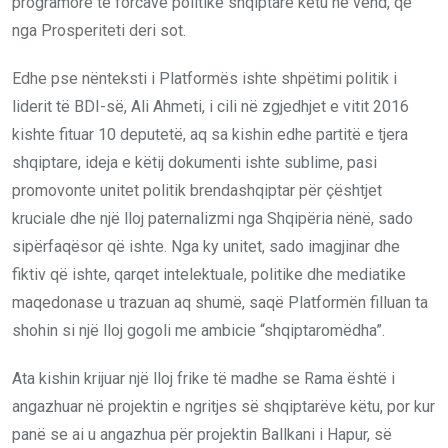
programore të forcave politike shqiptare këtu në vend, që
nga Prosperiteti deri sot.
Edhe pse nënteksti i Platformës ishte shpëtimi politik i
liderit të BDI-së, Ali Ahmeti, i cili në zgjedhjet e vitit 2016
kishte fituar 10 deputetë, aq sa kishin edhe partitë e tjera
shqiptare, ideja e këtij dokumenti ishte sublime, pasi
promovonte unitet politik brendashqiptar për çështjet
kruciale dhe një lloj paternalizmi nga Shqipëria nënë, sado
sipërfaqësor që ishte. Nga ky unitet, sado imagjinar dhe
fiktiv që ishte, qarqet intelektuale, politike dhe mediatike
maqedonase u trazuan aq shumë, saqë Platformën filluan ta
shohin si një lloj gogoli me ambicie “shqiptaromëdha”.
Ata kishin krijuar një lloj frike të madhe se Rama është i
angazhuar në projektin e ngritjes së shqiptarëve këtu, por kur
panë se ai u angazhua për projektin Ballkani i Hapur, së