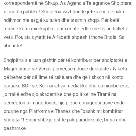
korrespondentë në Shkup. As Agjencia Telegrafike Shqiptare,
si media publike! Shqipëria vazhdon të jetë vend që nuk e
ndihmon me asgjë kulturën dhe arsimin shqip. Për këtë
mbase kemi mirëkuptim, pasi është edhe më tej në hallet e
veta. Por, ata qytetit të Alfabetit shpesh i thonë Bitola! Sa
absurde!
Shqipëria s’e luan gishtin për të kontribuar për shqiptarët e
Maqedonisë së Veriut, përveçse ndonjë deklarate aty këtu
që bëhet për qëllime të caktuara dhe që i shkon në konto
partiake BDI-së. Kur narrativa mediatike dhe opinionbërëse,
jo rrallë edhe ajo akademike dhe politike, në Tiranë na
percepton si maqedonas, një pjesë e maqedonasve ende
druajnë nga Platforma e Tiranës dhe “bashkimi kombëtar
shqiptar”! Sigurisht, kjo është pak paradoksale, besa edhe
qesharake.