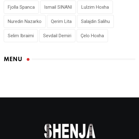
Fjolla Spanca
Ismail SINANI
Lulzim Hoxha
Nuredin Nazarko
Qerim Lita
Salajdin Salihu
Selim Ibraimi
Sevdail Demiri
Çelo Hoxha
MENU