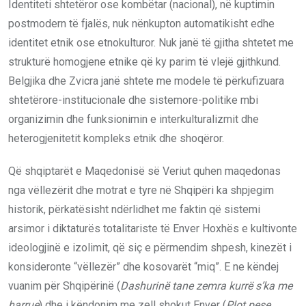
Identiteti shtetëror ose kombëtar (nacional), në kuptimin
postmodern të fjalës, nuk nënkupton automatikisht edhe
identitet etnik ose etnokulturor. Nuk janë të gjitha shtetet me
strukturë homogjene etnike që ky parim të vlejë gjithkund.
Belgjika dhe Zvicra janë shtete me modele të përkufizuara
shtetërore-institucionale dhe sistemore-politike mbi
organizimin dhe funksionimin e interkulturalizmit dhe
heterogjenitetit kompleks etnik dhe shoqëror.
Që shqiptarët e Maqedonisë së Veriut quhen maqedonas
nga vëllezërit dhe motrat e tyre në Shqipëri ka shpjegim
historik, përkatësisht ndërlidhet me faktin që sistemi
arsimor i diktaturës totalitariste të Enver Hoxhës e kultivonte
ideologjinë e izolimit, që siç e përmendim shpesh, kinezët i
konsideronte “vëllezër” dhe kosovarët “miq”. E ne këndej
vuanim për Shqipërinë (
Dashurinë tane zemra kurrë s’ka me
harrue
) dhe i këndonim me zell shokut Enver (
Plot pese