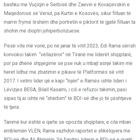
bashku me Vuçiqin e Serbisë dhe Zaevin e Kovaçevskin e
Maqedonisë së Veriut, pa Kurtin e Kosovës, sikur filluan të
marrin frymë lirshëm dhe portretin e piktorit të gjatë filluan ta
shohin me dioptri johiperbolizuese.
Pesë vite më vonë, po në janar të vitit 2023, Edi Rama sërish
konvokoi takim “vëllazëror” në Tiranë me liderët shqiptarë,
por pa dhënë shpjegime se pse nuk u mbajt asnjë takim më
herët lidhur me zbatimin e pikave të Platformës së vitit
2017. I vetmi lider që e kapi “lojën” e Ramës ishte lideri i
Lëvizjes BESA, Bilall Kasami, i cili e refuzoi takimin, pasi
sipas tij ai ishte në “shërbim” të BDI-së dhe jo të çështjeve
të tjera.
Tanimë kur është e qarte se opozita shqiptare, e cila mban
emblemën VLEN, Rama vazhdon raportet e shkëlqyera me
BDI-në dhe Ali Ahmetin. Së fundmi, liderin e BDI-së e quajti