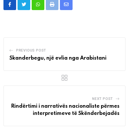
Whatsapp
Print
Share
via
Email
PREVIOUS POST
Skanderbegu, një evlia nga Arabistani
NEXT POST
Rindërtimi i narrativës nacionaliste përmes
interpretimeve të Skënderbejadës