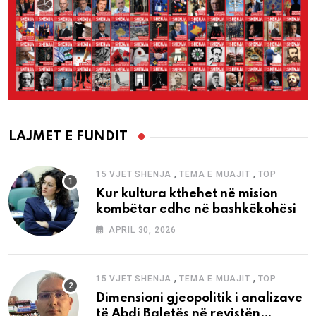
LAJMET E FUNDIT
,
,
15 VJET SHENJA
TEMA E MUAJIT
TOP
Kur kultura kthehet në mision
kombëtar edhe në bashkëkohësi
APRIL 30, 2026
,
,
15 VJET SHENJA
TEMA E MUAJIT
TOP
Dimensioni gjeopolitik i analizave
të Abdi Baletës në revistën