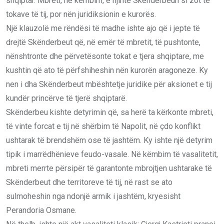
shqiptar. Mbreti, në këmbim, e njihte Skënderbeun si zot të
tokave të tij, por nën juridiksionin e kurorës.
Një klauzolë me rëndësi të madhe ishte ajo që i jepte të
drejtë Skënderbeut që, në emër të mbretit, të pushtonte,
nënshtronte dhe përvetësonte tokat e tjera shqiptare, me
kushtin që ato të përfshiheshin nën kurorën aragoneze. Ky
nen i dha Skënderbeut mbështetje juridike për aksionet e tij
kundër princërve të tjerë shqiptarë.
Skënderbeu kishte detyrimin që, sa herë ta kërkonte mbreti,
të vinte forcat e tij në shërbim të Napolit, në çdo konflikt
ushtarak të brendshëm ose të jashtëm. Ky ishte një detyrim
tipik i marrëdhënieve feudo-vasale. Në këmbim të vasalitetit,
mbreti merrte përsipër të garantonte mbrojtjen ushtarake të
Skënderbeut dhe territoreve të tij, në rast se ato
sulmoheshin nga ndonjë armik i jashtëm, kryesisht
Perandoria Osmane.