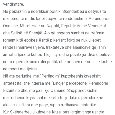
vendimtare.
Në peizazhin e ndërlikuar politik, Skënderbeu u detyrua të
manouronte midis katër fuqive të rëndësishme: Perandorisë
Osmane, Mbretërisë së Napolit, Republikës së Venedikut
dhe Selisë së Shenjtë. Ajo që shpesh humbet në rrëfimin
romantik të epokës është pikërisht fakti se nuk u jepet
rëndësi marrëveshjeve, traktateve dhe aleancave që ishin
armët e tjera të kohës. Lloji i tyre dhe pozita juridike e palëve
në to e përcaktonin rolin politik dhe peshën që secili e kishte
në raport me tjetrin.
Në atë periudhë, me “Perëndim” kuptoheshin kryesisht
shtetet italiane, ndërsa me “Lindje” perceptohej Perandoria
Bizantine dhe, më pas, ajo Osmane. Shqiptarët kishin
marrëdhënie kryesisht me këto fuqi, duke u përfshirë në
aleanca, luftëra ose paqe, sipas rrethanave historike.
Kur Skënderbeu u kthye në Krujë, pas largimit nga ushtria