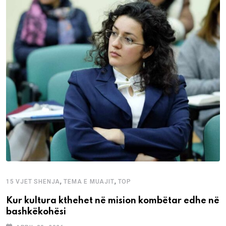
,
,
15 VJET SHENJA
TEMA E MUAJIT
TOP
Kur kultura kthehet në mision kombëtar edhe në
bashkëkohësi