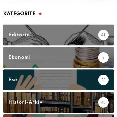
KATEGORITË
Editorial
41
Ekonomi
8
Ese
23
Histori-Arkiv
40