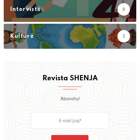
Intervistë
8
Kulturë
3
Revista SHENJA
Abonohu!