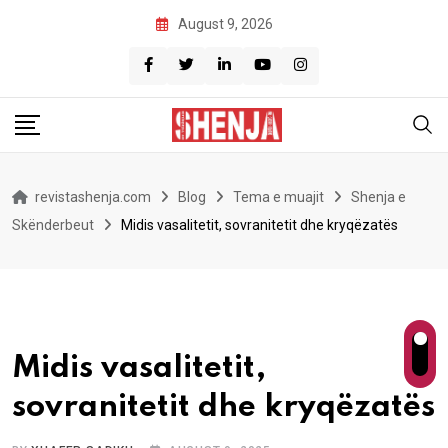
Skip
August 9, 2026
to
content
revistashenja.com
Blog
Tema e muajit
Shenja e
Skënderbeut
Midis vasalitetit, sovranitetit dhe kryqëzatës
Midis vasalitetit,
sovranitetit dhe kryqëzatës