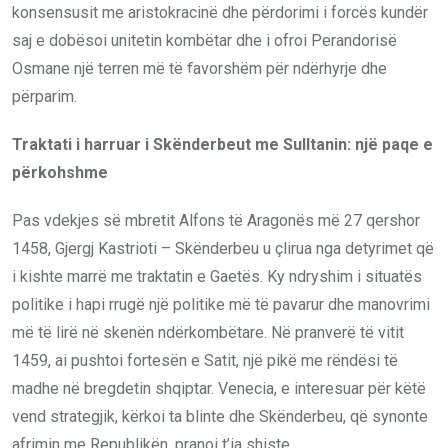
konsensusit me aristokracinë dhe përdorimi i forcës kundër
saj e dobësoi unitetin kombëtar dhe i ofroi Perandorisë
Osmane një terren më të ꬵavorshëm për ndërhyrje dhe
përparim.
Traktati i harruar i Skënderbeut me Sulltanin: një paqe e
përkohshme
Pas vdekjes së mbretit Alfons të Aragonës më 27 qershor
1458, Gjergj Kastrioti – Skënderbeu u çlirua nga detyrimet që
i kishte marrë me traktatin e Gaetës. Ky ndryshim i situatës
politike i hapi rrugë një politike më të pavarur dhe manovrimi
më të lirë në skenën ndërkombëtare. Në pranverë të vitit
1459, ai pushtoi fortesën e Satit, një pikë me rëndësi të
madhe në bregdetin shqiptar. Venecia, e interesuar për këtë
vend strategjik, kërkoi ta blinte dhe Skënderbeu, që synonte
afrimin me Republikën, pranoi t’ia shiste.