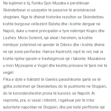
Në kujtimet e tij, fisniku Gjon Muzaka e përshkruan
Skënderbeun si uzurpator të pasurive të aristokracisë
shqiptare. Nga të dhënat historike rezulton se Skënderbeu
kishte burgosur vëllezërit Balsha dhe i kishte dërguar në
Napoli, duke u marrë principatën e tyre ndërmjet Krujës dhe
Lezhës. Moisi Golemit, një aleat i hershëm, ia kishte
rrëmbyer zotërimet në qendër të Dibrës dhe i kishte dhënë
në një zonë periferike. Hamza Kastriotit, nipit të vet, nuk ia
kishte njohur pjesën e trashëgimisë që i takonte. Muzakëve
u mori Myzeqenë e Vogël dhe kështu princave të tjerë më të
vegjël.
Pika e dytë e traktatit të Gaetës parashikonte qartë se të
gjitha zotërimet që Skënderbeu do të pushtonte në Shqipëri,
do të konsideroheshin prona të kurorës së Napolit. Ai
vepronte, pra, si vasal i mbretit, i ngarkuar për të rritur
autoritetin napolitan në Shqipëri, dhe për këtë përfitonte një