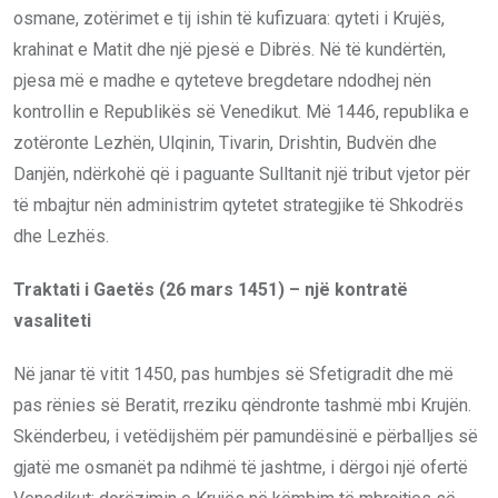
osmane, zotërimet e tij ishin të kufizuara: qyteti i Krujës,
krahinat e Matit dhe një pjesë e Dibrës. Në të kundërtën,
pjesa më e madhe e qyteteve bregdetare ndodhej nën
kontrollin e Republikës së Venedikut. Më 1446, republika e
zotëronte Lezhën, Ulqinin, Tivarin, Drishtin, Budvën dhe
Danjën, ndërkohë që i paguante Sulltanit një tribut vjetor për
të mbajtur nën administrim qytetet strategjike të Shkodrës
dhe Lezhës.
Traktati i Gaetës (26 mars 1451) – një kontratë
vasaliteti
Në janar të vitit 1450, pas humbjes së Sfetigradit dhe më
pas rënies së Beratit, rreziku qëndronte tashmë mbi Krujën.
Skënderbeu, i vetëdijshëm për pamundësinë e përballjes së
gjatë me osmanët pa ndihmë të jashtme, i dërgoi një ofertë