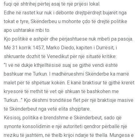
fuqi që shtrihej përtej asaj të një prijësi lokal.
Edhe në rastet kur nuk i dëbonte drejtpërdrejt bujarët nga
tokat e tyre, Skënderbeu u mohonte çdo të drejtë politike
apo ushtarake mbi to.
Kjo politikë e ashpër dhe përjashtuese nuk mbeti pa pasoja.
Më 31 korrik 1457, Marko Diedo, kapiten i Durrësit, i
shkruante dozhit të Venedikut për një situatë kritike:
“I vë në dukje kthjelltësisë suaj se gjithë vendi është
bashkuar me Turkun. I madhërueshmi Skënderbe ka marrë
malet për të shpëtuar kokën. E kanë braktisur të gjithë krerët
kryesorë të rrethit të vet që shkuan të bashkohen me
Turkun…” Kjo dëshmi tronditëse flet për një braktisje masive
të Skënderbeut nga vetë elita shqiptare.
Kësisoj, politika e brendshme e Skënderbeut, sado që
synonte konsolidimin e një autoriteti qendror përballë një
rreziku të jashtëm, në thelb krijoi ndarje të thella. Mungesa e