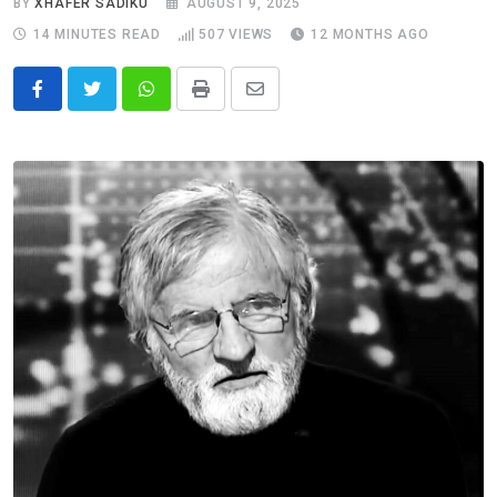
BY
XHAFER SADIKU
AUGUST 9, 2025
14 MINUTES READ
507
VIEWS
12 MONTHS AGO
Whatsapp
Print
Share
via
Email