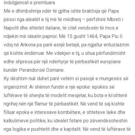
indulgjencat e premtuara.
Më e dhimbshmja ndër të gjitha ishte braktisja që Papa
pësoi nga aleatët e tij më të mëdhenj – përfshirë Mbreti i
Napolit dhe shtetet italiane, të cilat vendosën të mos e
ndjekin më idealin papnor. Më 15 gusht 1464, Papa Piu II
vdiq në Ankona pa parë asnjë betejë, pa ngjallur entuziazmin
që kishte ëndërruar. Me vdekjen e tij, u shua përfundimisht
edhe shpresa për një ndërhyrje të përbashkët europiane
kundër Perandorisë Osmane.
Ky dështim nuk duhet parë vetëm si pasojë e mungesës së
organizimit. Ai shënon fundin e një epoke: epokës së
luftërave të shenjta të modelit mesjetar, ku bota e krishterë
ngrihej nën një flamur të përbashkët. Në vend të saj kishte
filluar epoka e interesave kombëtare, e shteteve laike dhe
kalkulimeve politike, ku idealet fetare po zëvendësoheshin
nga logjika e pushtetit dhe e kapitalit. Në vend të luftërave të