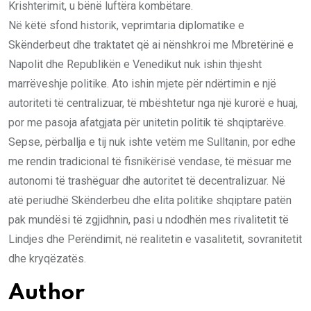
Krishterimit, u bënë luftëra kombëtare.
Në këtë sfond historik, veprimtaria diplomatike e
Skënderbeut dhe traktatet që ai nënshkroi me Mbretërinë e
Napolit dhe Republikën e Venedikut nuk ishin thjesht
marrëveshje politike. Ato ishin mjete për ndërtimin e një
autoriteti të centralizuar, të mbështetur nga një kurorë e huaj,
por me pasoja afatgjata për unitetin politik të shqiptarëve.
Sepse, përballja e tij nuk ishte vetëm me Sulltanin, por edhe
me rendin tradicional të fisnikërisë vendase, të mësuar me
autonomi të trashëguar dhe autoritet të decentralizuar. Në
atë periudhë Skënderbeu dhe elita politike shqiptare patën
pak mundësi të zgjidhnin, pasi u ndodhën mes rivalitetit të
Lindjes dhe Perëndimit, në realitetin e vasalitetit, sovranitetit
dhe kryqëzatës.
Author