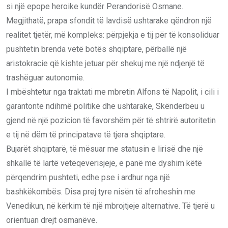
si një epope heroike kundër Perandorisë Osmane.
Megjithatë, prapa sfondit të lavdisë ushtarake qëndron një
realitet tjetër, më kompleks: përpjekja e tij për të konsoliduar
pushtetin brenda vetë botës shqiptare, përballë një
aristokracie që kishte jetuar për shekuj me një ndjenjë të
trashëguar autonomie.
I mbështetur nga traktati me mbretin Alfons të Napolit, i cili i
garantonte ndihmë politike dhe ushtarake, Skënderbeu u
gjend në një pozicion të favorshëm për të shtrirë autoritetin
e tij në dëm të principatave të tjera shqiptare.
Bujarët shqiptarë, të mësuar me statusin e lirisë dhe një
shkallë të lartë vetëqeverisjeje, e panë me dyshim këtë
përqendrim pushteti, edhe pse i ardhur nga një
bashkëkombës. Disa prej tyre nisën të afroheshin me
Venedikun, në kërkim të një mbrojtjeje alternative. Të tjerë u
orientuan drejt osmanëve.