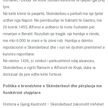
osmanët, i bindur se edhe Sulltani kërkonte të njëjtën gjë prej
tyre.
Në këtë klimë të paqartë, Skënderbeu u përball me një tjetër
urdhër nga Napoli. Në përmbushje të traktatit të Gaetës, më
26 korrik 1455, Alfonsi e urdhëroi të niste fushatën për
rimarrjen e Beratit. Rezultati qe tragjik: një humbje e rëndë,
me mbi 6.000 të vrarë e të zënë rob. Humbja e dëmtoi
reputacionin e Skënderbeut dhe i vuri në dyshim premtimet e
kurorës napolitane.
Në nëntor 1456, si simbol i përkushtimit ndaj aleancës,
Skënderbeu e ngriti flamurin e Alfonsit në Krujë, duke ia
dorëzuar de jure edhe këtë fortesë.
Politika e brendshme e Skënderbeut dhe përplasja me
fisnikërinë shqiptare
Historia e Gjergj Kastriotit – Skënderbeut zakonisht rrëfehet