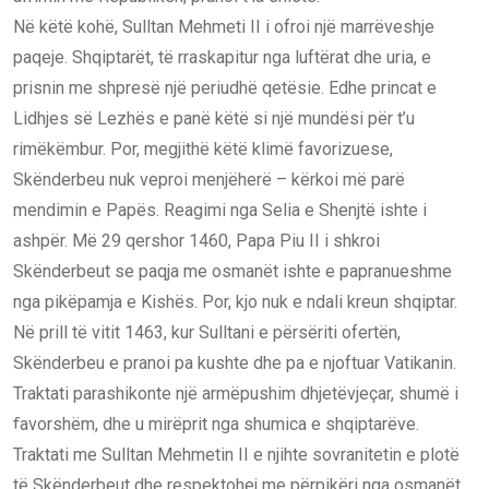
Në këtë kohë, Sulltan Mehmeti II i ofroi një marrëveshje
paqeje. Shqiptarët, të rraskapitur nga luftërat dhe uria, e
prisnin me shpresë një periudhë qetësie. Edhe princat e
Lidhjes së Lezhës e panë këtë si një mundësi për t’u
rimëkëmbur. Por, megjithë këtë klimë favorizuese,
Skënderbeu nuk veproi menjëherë – kërkoi më parë
mendimin e Papës. Reagimi nga Selia e Shenjtë ishte i
ashpër. Më 29 qershor 1460, Papa Piu II i shkroi
Skënderbeut se paqja me osmanët ishte e papranueshme
nga pikëpamja e Kishës. Por, kjo nuk e ndali kreun shqiptar.
Në prill të vitit 1463, kur Sulltani e përsëriti ofertën,
Skënderbeu e pranoi pa kushte dhe pa e njoftuar Vatikanin.
Traktati parashikonte një armëpushim dhjetëvjeçar, shumë i
ꬵavorshëm, dhe u mirëprit nga shumica e shqiptarëve.
Traktati me Sulltan Mehmetin II e njihte sovranitetin e plotë
të Skënderbeut dhe respektohej me përpikëri nga osmanët.