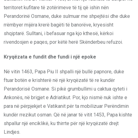
territoret kufitare të zotërimeve të tij që ishin nën
Perandorinë Osmane, duke sulmuar me shpejtësi dhe duke
rrëmbyer mijëra krerë bagëti të banorëve, kryesisht
shqiptarë. Sulltani, i befasuar nga kjo kthesë, kërkoi
rivendosjen e paqes, por këtë herë Skënderbeu refuzoi.
Kryqëzata e fundit dhe fundi i një epoke
Në vitin 1463, Papa Piu II shpalli një bullë papnore, duke
ftuar botën e krishterë në një kryqëzatë të re kundër
Perandorisë Osmane. Si pikë grumbullimi u caktua qyteti i
Ankonës, në brigjet e Adriatikut. Por, kjo nismë nuk ishte e
para në përpjekjet e Vatikanit për ta mobilizuar Perëndimin
kundër rrezikut osman. Që në janar të vitit 1453, Papa kishte
shpallur një enciklikë, ku thirrte për një kryqëzatë drejt
Lindjes.