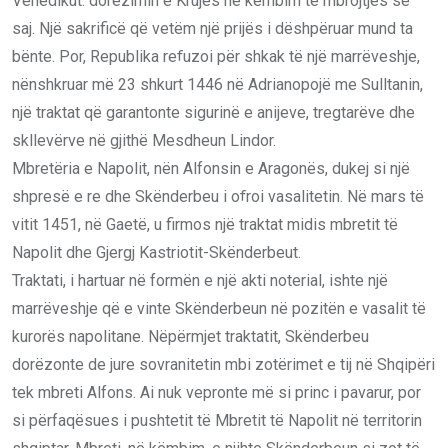
Venedikut: dorëzimin e Krujës në këmbim të mbrojtjes së
saj. Një sakrificë që vetëm një prijës i dëshpëruar mund ta
bënte. Por, Republika reꬵuzoi për shkak të një marrëveshje,
nënshkruar më 23 shkurt 1446 në Adrianopojë me Sulltanin,
një traktat që garantonte sigurinë e anijeve, tregtarëve dhe
skllevërve në gjithë Mesdheun Lindor.
Mbretëria e Napolit, nën Alfonsin e Aragonës, dukej si një
shpresë e re dhe Skënderbeu i oꬵroi vasalitetin. Në mars të
vitit 1451, në Gaetë, u firmos një traktat midis mbretit të
Napolit dhe Gjergj Kastriotit-Skënderbeut.
Traktati, i hartuar në formën e një akti noterial, ishte një
marrëveshje që e vinte Skënderbeun në pozitën e vasalit të
kurorës napolitane. Nëpërmjet traktatit, Skënderbeu
dorëzonte de jure sovranitetin mbi zotërimet e tij në Shqipëri
tek mbreti Alfons. Ai nuk vepronte më si princ i pavarur, por
si përfaqësues i pushtetit të Mbretit të Napolit në territorin