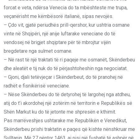
forcat e veta, ndërsa Venecia do ta mbështeste me trupa,
veçanërisht me këmbësorë italianë, sipas nevojës.
– Çdo vit, gjatë periudhës prill-qershor, kur ushtria osmane
vinte në Shqipëri, një anije luftarake veneciane do të
vendosej në brigjet shqiptare për të mbrojtur vijën
bregdetare nga sulmet osmane.
– Në rast të një traktati të ri paqeje me osmanët, Skënderbeu
dhe aleatët e tij nuk do të përjashtoheshin nga negociatat.
– Gjoni, djali tetëvjeçar i Skënderbeut, do të pranohej në
radhët e fisnikërisë veneciane.
– Nëse Skënderbeu do të detyrohej të largohej nga atdheu,
atij do t’i akordohej një zotërim në territorin e Republikës së
Shën Markut ku do të jetonte me shpresën e kthimit.
Pas marrëveshjes ushtarake me Republikën e Venedikut,
Skënderbeu prishi traktatin e paqes që kishte nënshkruar me
Sulltanin. Më 27 nëntor 1463, ai nisi një fushatë të ashpër në