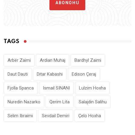
ABONOHU
TAGS
Arbër Zaimi
Ardian Muhaj
Bardhyl Zaimi
Daut Dauti
Ditar Kabashi
Edison Çeraj
Fjolla Spanca
Ismail SINANI
Lulzim Hoxha
Nuredin Nazarko
Qerim Lita
Salajdin Salihu
Selim Ibraimi
Sevdail Demiri
Çelo Hoxha