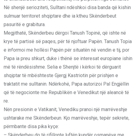
Në shenjë serioziteti, Sulltani ndëshkoi disa banda që kishin
sulmuar territoret shqiptare dhe ia ktheu Skënderbeut
pasuritë e grabitura.
Megjithatë, Skënderbeu dërgoi Tanush Topinë, që ishte në
krye të partisë së paqes, për të njoftuar Papën. Tanush Topia
e inꬵormoi me hollësi Papën për situatën në vendin e tij, por
Papa ia preu shkurt, duke i thënë se interesat europiane ishin
më të rëndësishme. Selia e Shenjtë i kërkoi të dërguarit
shqiptar të mbështeste Gjergj Kastriotin për prishjen e
traktatit me sulltanin. Ndërkohë, Papa autorizoi Pal Engjëllin
që të negocionte me Republikën e Venedikut një aleancë të
re.
Nën presionin e Vatikanit, Venediku pranoi një marrëveshje
ushtarake me Skënderbeun. Kjo marrëveshje, tepër sekrete,
përmbante disa pika kyçe:
– Skënderbeu do të rifillonte luftën kundër osmanëve me