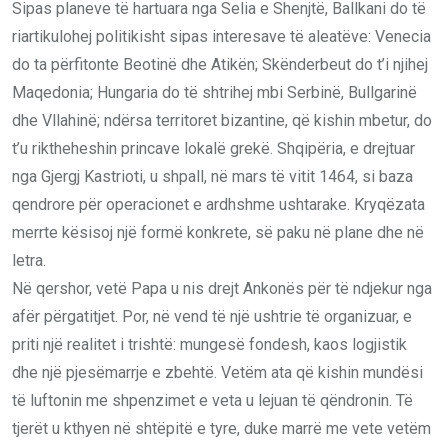
Sipas planeve të hartuara nga Selia e Shenjtë, Ballkani do të
riartikulohej politikisht sipas interesave të aleatëve: Venecia
do ta përfitonte Beotinë dhe Atikën; Skënderbeut do t’i njihej
Maqedonia; Hungaria do të shtrihej mbi Serbinë, Bullgarinë
dhe Vllahinë; ndërsa territoret bizantine, që kishin mbetur, do
t’u riktheheshin princave lokalë grekë. Shqipëria, e drejtuar
nga Gjergj Kastrioti, u shpall, në mars të vitit 1464, si baza
qendrore për operacionet e ardhshme ushtarake. Kryqëzata
merrte kësisoj një formë konkrete, së paku në plane dhe në
letra.
Në qershor, vetë Papa u nis drejt Ankonës për të ndjekur nga
afër përgatitjet. Por, në vend të një ushtrie të organizuar, e
priti një realitet i trishtë: mungesë fondesh, kaos logjistik
dhe një pjesëmarrje e zbehtë. Vetëm ata që kishin mundësi
të luftonin me shpenzimet e veta u lejuan të qëndronin. Të
tjerët u kthyen në shtëpitë e tyre, duke marrë me vete vetëm