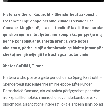
Historia e Gjergj Kastriotit – Skënderbeut zakonisht
rrëfehet si një epope heroike kundër Perandorisë
Osmane. Megjithatë, prapa sfondit të lavdisë ushtarake
qëndron një realitet tjetër, më kompleks: përpjekja e tij
për të konsoliduar pushtetin brenda vetë botës
shqiptare, përballë një aristokracie që kishte jetuar për
shekuj me një ndjenjë të trashëguar autonomie.
Xhafer SADIKU, Tiranë
Historia e shqiptarëve gjatë periudhës së Gjergj Kastriotit –
Skënderbeut nuk është thjesht një epope lufte kundër
Perandorisë Osmane, siç zakonisht përfytyrohet, por edhe
një kapitull kompleks i marrëdhënieve ndërkombëtare, ku
diplomacia, aleancat dhe interesat lokale shpesh ishin po aq