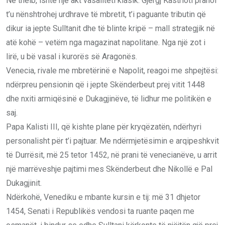
Në thelb, ishte një akt vasaliteti klasik: Gjergj Kastrioti pranoi
t’u nënshtrohej urdhrave të mbretit, t’i paguante tributin që
dikur ia jepte Sulltanit dhe të blinte kripë – mall strategjik në
atë kohë – vetëm nga magazinat napolitane. Nga një zot i
lirë, u bë vasal i kurorës së Aragonës.
Venecia, rivale me mbretërinë e Napolit, reagoi me shpejtësi:
ndërpreu pensionin që i jepte Skënderbeut prej vitit 1448
dhe nxiti armiqësinë e Dukagjinëve, të lidhur me politikën e
saj.
Papa Kalisti III, që kishte plane për kryqëzatën, ndërhyri
personalisht për t’i pajtuar. Me ndërmjetësimin e arqipeshkvit
të Durrësit, më 25 tetor 1452, në prani të venecianëve, u arrit
një marrëveshje pajtimi mes Skënderbeut dhe Nikollë e Pal
Dukagjinit.
Ndërkohë, Venediku e mbante kursin e tij: më 31 dhjetor
1454, Senati i Republikës vendosi ta ruante paqen me