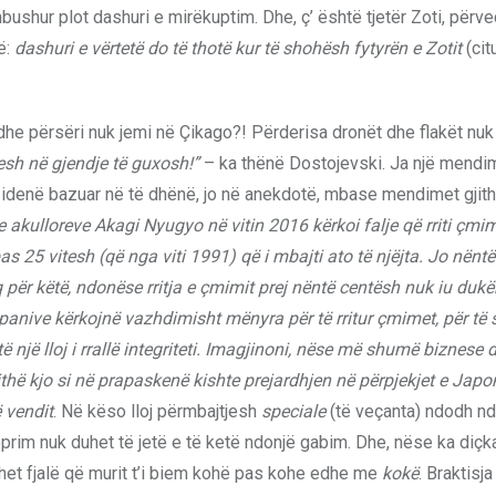
ushur plot dashuri e mirëkuptim. Dhe, ç’ është tjetër Zoti, përv
ë:
dashuri e vërtetë do të thotë kur të shohësh fytyrën e Zotit
(cit
 dhe përsëri nuk jemi në Çikago?! Përderisa dronët dhe flakët nuk
jesh në gjendje të guxosh!”
– ka thënë Dostojevski. Ja një mendim.
a idenë bazuar në të dhënë, jo në anekdotë, mbase mendimet gjith
akulloreve Akagi Nyugyo në vitin 2016 kërkoi falje që rriti çmim
s 25 vitesh (që nga viti 1991) që i mbajti ato të njëjta. Jo nëntë
 për këtë, ndonëse rritja e çmimit prej nëntë centësh nuk iu du
anive kërkojnë vazhdimisht mënyra për të rritur çmimet, për të 
një lloj i rrallë integriteti. Imagjinoni, nëse më shumë biznese do
jithë kjo si në prapaskenë kishte prejardhjen në përpjekjet e Japo
 vendit
. Në këso lloj përmbajtjesh
speciale
(të veçanta) ndodh n
im nuk duhet të jetë e të ketë ndonjë gabim. Dhe, nëse ka diçk
ohet fjalë që murit t’i biem kohë pas kohe edhe me
kokë
. Braktisja