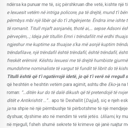
ndërsa ka punuar me të, siç përshkruan dhe vetë, kishte një titu
e lexuesit vetëm në intriga policore, pa të drejtë, mund t’i bë
përmbys mbi një libër që do t’i zhgënjente. Ëndrra ime ishte t
të romanit. Titull mjaft asnjanës, thotë ai,… sepse Adsoni ësh
përveçëm,..; Ideja për titullin Emri i trëndafilit më erdhi thua
ngjeshur me kuptime sa thuajse s’ka më asnjë kuptim trëndafili 
trëndafilave, një trëndafil është trëndafil, është trëndafil, ësh
freskët erëmirë. Kështu lexuesi me të drejtë humbiste gjurmët
mundshme nominaliste të vargut të fundit të librit do të kisht
Titulli është që t’i ngatërrojë idetë, jo që t’i verë në rregull 
që heshtën e heshtin vetëm para agimit, ashtu dhe
Eko
-ja na
roman:
“…ditën kur do të dalë dikush që të pretendojë të nxjer
ditët e Antikrishtit …”
… apo të Dexhallit (
Dajjal
), siç e njeh es
ja
na shpie në një përmbushje të përbotshme të një mendjeje g
dyshuar, dyshime ato në mendim të vetë jetës.
Uiliami
, ky m
në mjegull, fsheh shumë sekrete të krimeve që janë ruajtur m