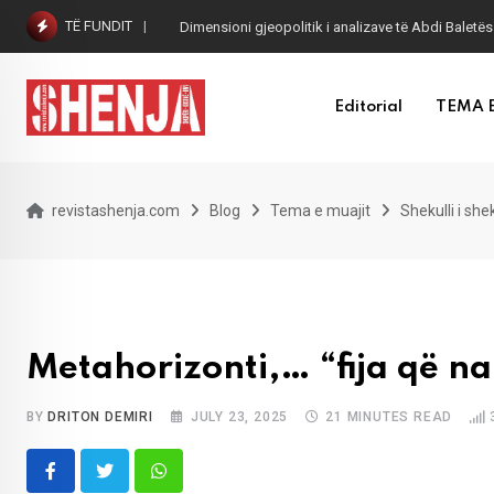
Skip
TË FUNDIT
Dimensioni gjeopolitik i analizave të Abdi Baletës
to
content
Editorial
TEMA 
revistashenja.com
Blog
Tema e muajit
Shekulli i she
Metahorizonti,… “fija që na
BY
DRITON DEMIRI
JULY 23, 2025
21 MINUTES READ
Whatsapp