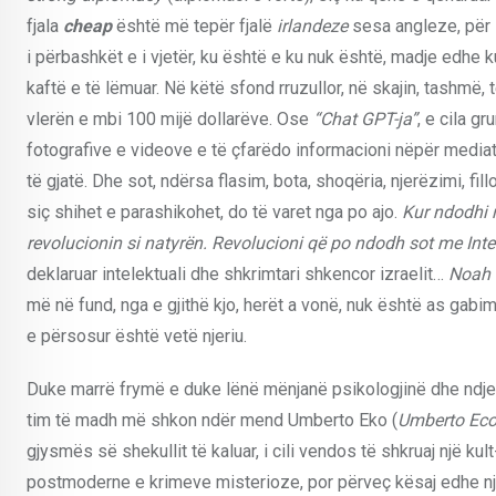
fjala
cheap
është më tepër fjalë
irlandeze
sesa angleze, për s
i përbashkët e i vjetër, ku është e ku nuk është, madje edhe kur
kaftë e të lëmuar. Në këtë sfond rruzullor, në skajin, tashmë, t
vlerën e mbi 100 mijë dollarëve. Ose
“Chat GPT-ja”
, e cila g
fotografive e videove e të çfarëdo informacioni nëpër mediat
të gjatë. Dhe sot, ndërsa flasim, bota, shoqëria, njerëzimi, fil
siç shihet e parashikohet, do të varet nga po ajo.
Kur ndodhi r
revolucionin si natyrën. Revolucioni që po ndodh sot me Inteli
deklaruar intelektuali dhe shkrimtari shkencor izraelit…
Noah 
më në fund, nga e gjithë kjo, herët a vonë, nuk është as gabim
e përsosur është vetë njeriu.
Duke marrë frymë e duke lënë mënjanë psikologjinë dhe ndjes
tim të madh më shkon ndër mend Umberto Eko (
Umberto Ec
gjysmës së shekullit të kaluar, i cili vendos të shkruaj një kult
postmoderne e krimeve misterioze, por përveç kësaj edhe një