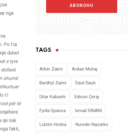
eçse
ABONOHU
uar nga
 na
 Po t’ia
TAGS
një duhet
et e tyre
Arbër Zaimi
Ardian Muhaj
 dollarë.
kën shumë
Bardhyl Zaimi
Daut Dauti
shkurtuar
 t’i
Ditar Kabashi
Edison Çeraj
nisë për të
Fjolla Spanca
Ismail SINANI
donjëherë
a që nuk
Lulzim Hoxha
Nuredin Nazarko
 nga fakti,