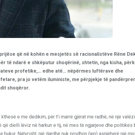
aprijëse që në kohën e mesjetës së racionalistëve Rëne Dek
e për të ndarë e shkëputur shoqërinë, shtetin, nga kisha, për
ulateve profetike,… edhe atë… nëpërmes luftërave dhe
etare, pra jo vetëm iluministe, me përpjekje të pandërpre
endit shoqëror.
jë kthesë e me dedikim, për t’i marrë gjërat me radhë, në një valëz
që dielli lëviz në harkun e tij, në mes të ngjarjeve dhe politikës 
e bukur. Natyrisht, një dardhë nuk prodhon (jep) asnjëherë një mo