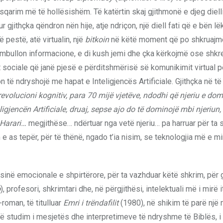
qarim më të hollësishëm. Të katërtin skaj gjithmonë e djeg dielli
 gjithçka qëndron nën hije, atje ndriçon, një diell fati që e bën lë
ë pestë, atë virtualin, një
b
itkoin
në këtë moment që po shkruajm
rumbullon informacione, e di kush jemi dhe çka kërkojmë ose shkr
 sociale që janë pjesë e përditshmërisë së komunikimit virtual p
lon të ndryshojë me hapat e Inteligjencës Artificiale. Gjithçka në t
evolucioni kognitiv, para 70 mijë vjetëve, ndodhi që njeriu e dom
gjencën Artificiale, druaj
,
sepse ajo do të dominojë mbi njeriun,
Harari…
megjithëse… ndërtuar nga vetë njeriu… pa harruar për ta sh
 e as tepër, për të thënë, ngado t’ia nisim, se teknologjia më e 
inë emocionale e shpirtërore, për ta vazhduar këtë shkrim, për
o
), profesori, shkrimtari dhe, në përgjithësi, intelektuali më i mirë it
-roman, të titulluar
Emri i trëndafilit
(1980), në shikim të parë nj
 studim i mesjetës dhe interpretimeve të ndryshme të Biblës, i c