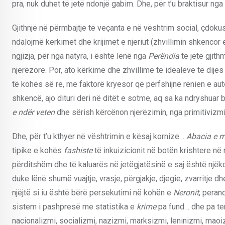
pra, nuk duhet të jetë ndonjë gabim. Dhe, për t’u braktisur nga
Gjithnjë në përmbajtje të veçanta e në vështrim social, çdo
ndalojmë kërkimet dhe krijimet e njeriut (zhvillimin shkenco
ngjizja, për nga natyra, i është lënë nga
Perëndia
të jetë gjit
njerëzore. Por, ato kërkime dhe zhvillime të idealeve të dijes
të kohës së re, me faktorë kryesor që përfshijnë rënien e aut
shkencë, ajo dituri deri në ditët e sotme, aq sa ka ndryshuar bo
e ndër veten
dhe sërish kërcënon njerëzimin, nga primitivizmi 
Dhe, për t’u kthyer në vështrimin e kësaj kornize…
Abacia e m
tipike e kohës
fashiste
të inkuizicionit në botën krishtere në 
përditshëm dhe të kaluarës në jetëgjatësinë e saj është një
duke lënë shumë vuajtje, vrasje, përgjakje, djegie, zvarritj
njëjtë si iu është bërë persekutimi në kohën e
Neronit
, peran
sistem i pashpresë me statistika e
krime
pa fund… dhe pa ten
nacionalizmi, socializmi, nazizmi, marksizmi, leninizmi, maoizmi