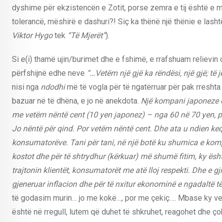
dyshime për ekzistencën e Zotit, porse zemra e tij është e mb
tolerancë, mëshirë e dashuri?! Siç ka thënë një thënie e lasht
Viktor Hygo
tek
“Të Mjerët”
).
Si e(i) thamë ujin/burimet dhe e fshimë, e rrafshuam relievin
përfshijnë edhe neve
“…Vetëm një gjë ka rëndësi, një gjë; të 
nisi nga
ndodhi
më të vogla për të ngatërruar për pak rresht
bazuar në të dhëna, e jo në anekdota.
Një kompani japoneze e 
me vetëm nëntë cent (10 yen japonez)
–
nga 60 në 70 yen, pa
Jo nëntë për qind. Por vetëm nëntë cent. Dhe ata u ndien keq
konsumatorëve. Tani për tani, në një botë ku shumica e komp
kostot dhe për të shtrydhur (kërkuar) më shumë fitim, ky është 
trajtonin klientët, konsumatorët me atë lloj respekti. Dhe e g
gjeneruar inflacion dhe për të nxitur ekonominë e ngadaltë të
të godasim murin… jo me kokë…, por me çekiç…. Mbase ky vepr
është në rregull, lutem që duhet të shkruhet, reagohet dhe ç