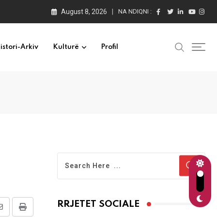
August 8, 2026
NA NDIQNI :
istori-Arkiv
Kulturë
Profil
RRJETET SOCIALE
Share
Print