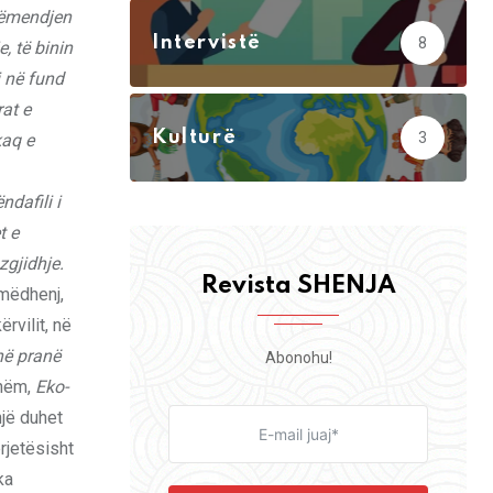
 vëmendjen
Intervistë
8
, të binin
i në fund
rat e
Kulturë
3
kaq e
ndafili i
t e
zgjidhje.
Revista SHENJA
 mëdhenj,
rvilit, në
enë pranë
Abonohu!
shëm,
Eko
-
një duhet
rjetësisht
ka