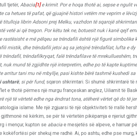
ll tjetër,
Abacia
[1]
e krimit
.
Por e hoqa thotë ai, sepse e ngulit
nte ca hetues të pafat, që gjuajnë histori vetëm me veprim e lëvizje
ë titulloja librin Adsoni prej Melku, vazhdon të sqarojë shkrimtar
të vetë ai që tregon. Por këtu tek ne, botuesit nuk i kanë qejf em
jse rastësisht e më pëlqeu se trëndafili është një figurë simbolike 
mistik, dhe trëndafili jetoi aq sa jetojnë trëndafilat, lufta e dy
të trëndafil, trëndafilkryqat, falë trëndafilave të mrekullueshëm, trë
, nuk mund të zgjidhte një interpretim, edhe po të kapte kuptime
e arritur tani mu në mbyllje, pasi kishte bërë tashmë kushedi sa 
si ushtarë
, si për fund
,
sqaron shkrimtari. Si shumë shkrimtarë të
 flet e thotë përmes një murgu françeskan anglez, Uiliamit të Baskë
rë një të vërtetë edhe nga ëndrrat tona, atëherë vërtet që do të j
katologjia islame. Me një zgjuarsi të një objektiviteti të rrallë her
jithmonë në kërkim, se për të vërtetën pikëpamja e njeriut gjith
urg i mençur, kupton se
abacia
e mesjetës së alpeve, e harruar pë
e kokëfortësi për shekuj me radhë. Ai, po ashtu, edhe pse murg, 