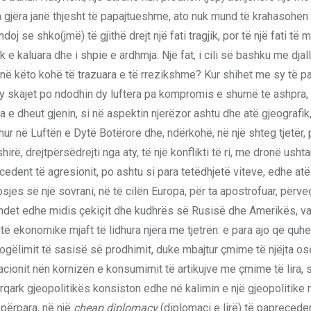
a gjëra janë thjesht të papajtueshme, ato nuk mund të krahasohen
j se shko(jmë) të gjithë drejt një fati tragjik, por të një fati të
jek e kaluara dhe i shpie e ardhmja. Një fat, i cili së bashku me djal
n në këto kohë të trazuara e të rrezikshme? Kur shihet me sy të p
 dy skajet po ndodhin dy luftëra pa kompromis e shumë të ashpra,
a e dheut gjenin, si në aspektin njerëzor ashtu dhe atë gjeografik
ur në Luftën e Dytë Botërore dhe, ndërkohë, në një shteg tjetër,
, drejtpërsëdrejti nga aty, të një konflikti të ri, me dronë usht
ecedent të agresionit, po ashtu si para tetëdhjetë viteve, edhe atë
jes së një sovrani, në të cilën Europa, për ta apostrofuar, përve
gjendet edhe midis çekiçit dhe kudhrës së Rusisë dhe Amerikës, v
ritë ekonomike mjaft të lidhura njëra me tjetrën: e para ajo që quhe
vogëlimit të sasisë së prodhimit, duke mbajtur çmime të njëjta os
lacionit nën kornizën e konsumimit të artikujve me çmime të lira, 
rqark gjeopolitikës konsiston edhe në kalimin e një gjeopolitike 
 përpara, në një
cheap diplomacy
(diplomaci e lirë) të paprecede