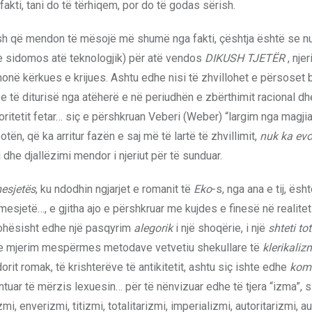
 fakti, tani do të tërhiqem, por do të godas sërish.
kush që mendon të mësojë më shumë nga fakti, çështja është se nu
r e sidomos atë teknologjik) për atë vendos
DIKUSH TJETËR
, njer
hmonë kërkues e krijues. Ashtu edhe nisi të zhvillohet e përsoset 
 e të diturisë nga atëherë e në periudhën e zbërthimit racional dhe
oritetit fetar… siç e përshkruan Veberi (Weber) “largim nga magjia
tën, që ka arritur fazën e saj më të lartë të zhvillimit,
nuk ka evo
dhe djallëzimi mendor i njeriut për të sunduar.
esjetës
, ku ndodhin ngjarjet e romanit të
Eko
-s, nga ana e tij, ësh
mesjetë…, e gjitha ajo e përshkruar me kujdes e finesë në realitet
kohësisht edhe një pasqyrim
alegorik
i një shoqërie, i një
shteti tot
e dhe mjerim mespërmes metodave vetvetiu shekullare të
klerikaliz
dorit romak, të krishterëve të antikitetit, ashtu siç ishte edhe
kom
tuar të mërzis lexuesin… për të nënvizuar edhe të tjera “izma”, si
, enverizmi, titizmi, totalitarizmi, imperializmi, autoritarizmi, a