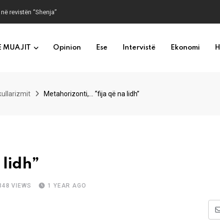
 në revistën “Shenja”
E MUAJIT
Opinion
Ese
Intervistë
Ekonomi
H
kullarizmit
Metahorizonti,… “fija që na lidh”
 lidh”
348
VIEWS
1 YEAR AGO