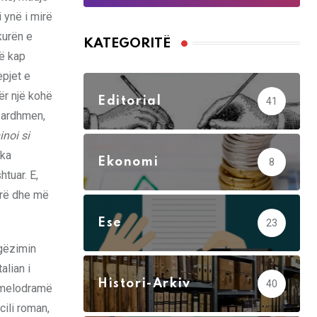
 ynë i mirë
kurën e
KATEGORITË
ë kap
epjet e
ër një kohë
Editorial
41
ë ardhmen,
inoi si
ka
Ekonomi
8
tuar. E,
mirë dhe më
Ese
23
 gëzimin
alian i
Histori-Arkiv
40
ë melodramë
ili roman,