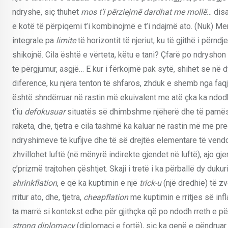
ndryshe, siç thuhet
mos t’i përziejmë dardhat me mollë
… dis
e kotë të përpiqemi t’i kombinojmë e t’i ndajmë ato. (Nuk) Mendo
integrale pa
limite
të horizontit të njeriut, ku të gjithë i përnd
shikojnë. Cila është e vërteta, këtu e tani? Çfarë po ndrysho
të përgjumur, asgjë… E kur i fërkojmë pak sytë, shihet se në
diferencë, ku njëra tenton të shfaros, zhduk e shemb nga faqj
është shndërruar në rastin më ekuivalent me atë çka ka ndodh
t’iu
defokusuar
situatës së dhimbshme njëherë dhe të pamëshirë
raketa, dhe, tjetra e cila tashmë ka kaluar në rastin më me pr
ndryshimeve të kufijve dhe të së drejtës elementare të vendos
zhvillohet luftë (në mënyrë indirekte gjendet në luftë), ajo 
ç’prizmë trajtohen çështjet. Skaji i tretë i ka përballë dy duku
shrinkflation
, e që ka kuptimin e një
trick-u
(një dredhie) të z
rritur ato, dhe, tjetra,
cheapflation
me kuptimin e rritjes së inf
ta marrë si kontekst edhe për gjithçka që po ndodh rreth e pë
strong diplomacy
(diplomaci e fortë), siç ka qenë e qëndruar