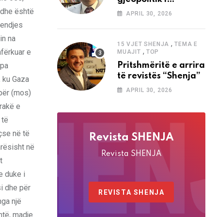
analizave të Abdi
 dhe është
APRIL 30, 2026
Baletës në revistën
 mendjes
“Shenja”
lin na
,
15 VJET SHENJA
TEMA E
,
afërkuar e
MUAJIT
TOP
 pa
Pritshmëritë e arrira
të revistës “Shenja”
, ku Gaza
APRIL 30, 2026
 për (mos)
arakë e
 të
çse në të
Revista SHENJA
arësisht në
Revista SHENJA
t
e duke i
si dhe për
REVISTA SHENJA
nga një
ntë, madje