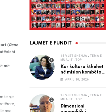
LAJMET E FUNDIT
art (
Rene
katësisht
,
15 VJET SHENJA
TEMA E
,
MUAJIT
TOP
rë më
Kur kultura kthehet
në mision kombëtar
edhe në
APRIL 30, 2026
bashkëkohësi
,
15 VJET SHENJA
TEMA E
im të një
,
MUAJIT
TOP
botërore,
Dimensioni
llë ose,
gjeopolitik i