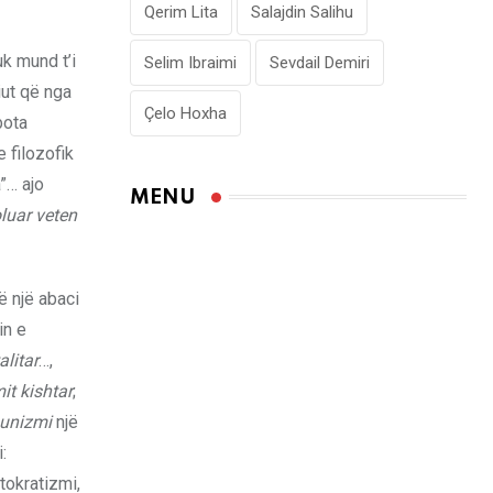
Qerim Lita
Salajdin Salihu
k mund t’i
Selim Ibraimi
Sevdail Demiri
iut që nga
Çelo Hoxha
bota
 filozofik
”… ajo
MENU
luar veten
të një abaci
in e
alitar
…,
mit
kishtar
;
unizmi
një
:
utokratizmi,