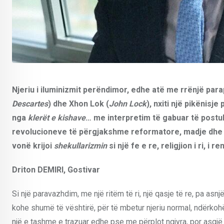
Njeriu i iluminizmit perëndimor, edhe atë me rrënjë par
Descartes
) dhe Xhon Lok (
John Lock
), nxiti një pikënisj
nga
klerët e kishave
… me interpretim të gabuar të post
revolucioneve të përgjakshme reformatore, madje dhe f
vonë krijoi
shekullarizmin
si një fe e re, religjion i ri, i r
Driton DEMIRI, Gostivar
Si një paravazhdim, me një ritëm të ri, një qasje të re, pa asn
kohe shumë të vështirë, për të mbetur njeriu normal, ndërkohë 
një e tashme e trazuar edhe pse me përplot ngjyra, por asgjë 