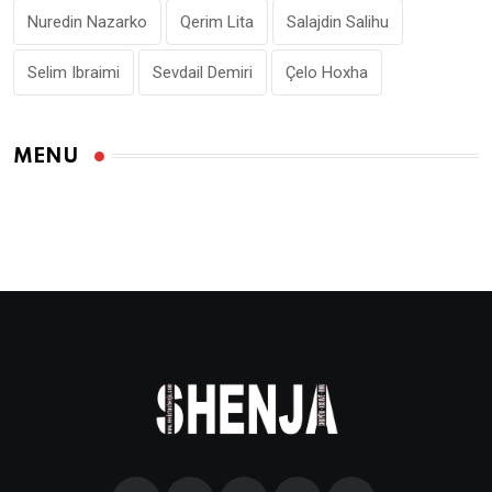
Nuredin Nazarko
Qerim Lita
Salajdin Salihu
Selim Ibraimi
Sevdail Demiri
Çelo Hoxha
MENU