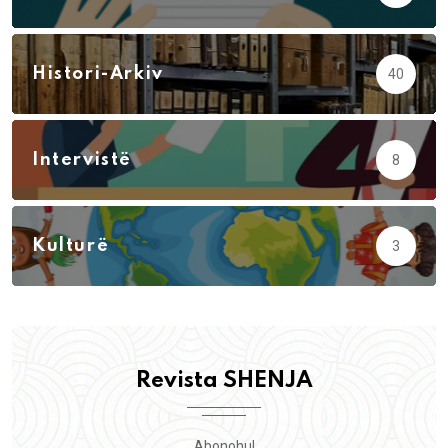
Histori-Arkiv
40
Intervistë
8
Kulturë
3
Revista SHENJA
Abonohu!