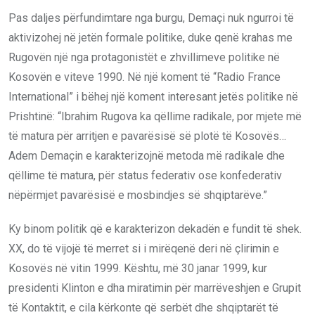
Pas daljes përfundimtare nga burgu, Demaçi nuk ngurroi të
aktivizohej në jetën formale politike, duke qenë krahas me
Rugovën një nga protagonistët e zhvillimeve politike në
Kosovën e viteve 1990. Në një koment të “Radio France
International” i bëhej një koment interesant jetës politike në
Prishtinë: “Ibrahim Rugova ka qëllime radikale, por mjete më
të matura për arritjen e pavarësisë së plotë të Kosovës…
Adem Demaçin e karakterizojnë metoda më radikale dhe
qëllime të matura, për status federativ ose konfederativ
nëpërmjet pavarësisë e mosbindjes së shqiptarëve.”
Ky binom politik që e karakterizon dekadën e fundit të shek.
XX, do të vijojë të merret si i mirëqenë deri në çlirimin e
Kosovës në vitin 1999. Kështu, më 30 janar 1999, kur
presidenti Klinton e dha miratimin për marrëveshjen e Grupit
të Kontaktit, e cila kërkonte që serbët dhe shqiptarët të