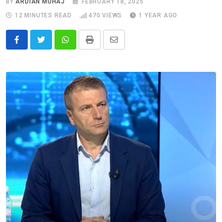
BY
ARDIAN MUHAJ
FEBRUARY 18, 2025
12 MINUTES READ
470
VIEWS
1 YEAR AGO
Whatsapp
Print
Share
via
Email