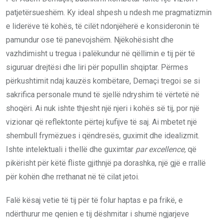
patjetërsueshëm. Ky ideal shpesh u ndesh me pragmatizmin
e liderëve të kohës, të cilët ndonjëherë e konsideronin të
pamundur ose të panevojshëm. Njëkohësisht dhe
vazhdimisht u tregua i palëkundur në qëllimin e tij për të
siguruar drejtësi dhe liri për popullin shqiptar. Përmes
përkushtimit ndaj kauzës kombëtare, Demaçi tregoi se si
sakrifica personale mund të sjellë ndryshim të vërtetë në
shoqëri. Ai nuk ishte thjesht një njeri i kohës së tij, por një
vizionar që reflektonte përtej kufijve të saj. Ai mbetet një
shembull frymëzues i qëndresës, guximit dhe idealizmit.
Ishte intelektuali i thellë dhe guximtar
par excellence,
që
pikërisht për këtë fliste gjithnjë pa dorashka, një gjë e rrallë
për kohën dhe rrethanat në të cilat jetoi.
Falë kësaj vetie të tij për të folur haptas e pa frikë, e
ndërthurur me qenien e tij dëshmitar i shumë ngjarjeve