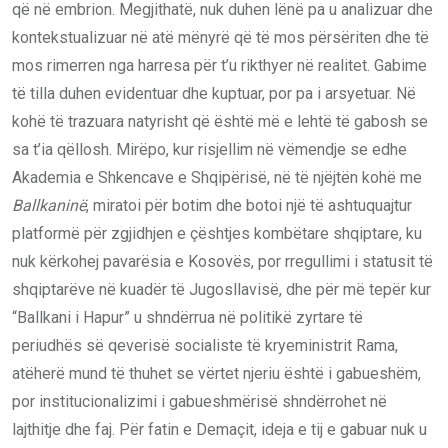
që në embrion. Megjithatë, nuk duhen lënë pa u analizuar dhe
kontekstualizuar në atë mënyrë që të mos përsëriten dhe të
mos rimerren nga harresa për t’u rikthyer në realitet. Gabime
të tilla duhen evidentuar dhe kuptuar, por pa i arsyetuar. Në
kohë të trazuara natyrisht që është më e lehtë të gabosh se
sa t’ia qëllosh. Mirëpo, kur risjellim në vëmendje se edhe
Akademia e Shkencave e Shqipërisë, në të njëjtën kohë me
Ballkaninë
, miratoi për botim dhe botoi një të ashtuquajtur
platformë për zgjidhjen e çështjes kombëtare shqiptare, ku
nuk kërkohej pavarësia e Kosovës, por rregullimi i statusit të
shqiptarëve në kuadër të Jugosllavisë, dhe për më tepër kur
“Ballkani i Hapur” u shndërrua në politikë zyrtare të
periudhës së qeverisë socialiste të kryeministrit Rama,
atëherë mund të thuhet se vërtet njeriu është i gabueshëm,
por institucionalizimi i gabueshmërisë shndërrohet në
lajthitje dhe faj. Për fatin e Demaçit, ideja e tij e gabuar nuk u