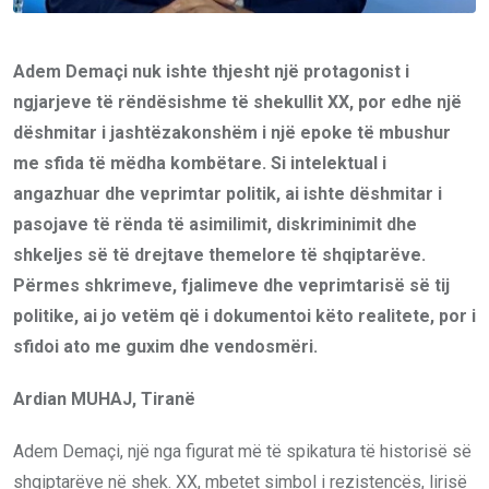
Adem Demaçi nuk ishte thjesht një protagonist i
ngjarjeve të rëndësishme të shekullit XX, por edhe një
dëshmitar i jashtëzakonshëm i një epoke të mbushur
me sfida të mëdha kombëtare. Si intelektual i
angazhuar dhe veprimtar politik, ai ishte dëshmitar i
pasojave të rënda të asimilimit, diskriminimit dhe
shkeljes së të drejtave themelore të shqiptarëve.
Përmes shkrimeve, fjalimeve dhe veprimtarisë së tij
politike, ai jo vetëm që i dokumentoi këto realitete, por i
sfidoi ato me guxim dhe vendosmëri.
Ardian MUHAJ, Tiranë
Adem Demaçi, një nga figurat më të spikatura të historisë së
shqiptarëve në shek. XX, mbetet simbol i rezistencës, lirisë