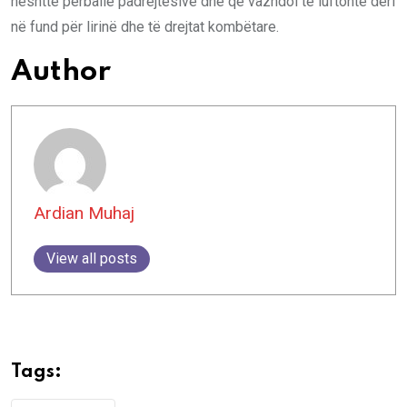
heshtte përballë padrejtësive dhe që vazhdoi të luftonte deri
në fund për lirinë dhe të drejtat kombëtare.
Author
Ardian Muhaj
View all posts
Tags: