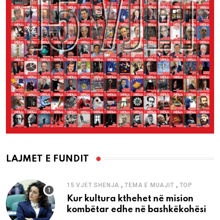
LAJMET E FUNDIT
,
,
15 VJET SHENJA
TEMA E MUAJIT
TOP
Kur kultura kthehet në mision
kombëtar edhe në bashkëkohësi