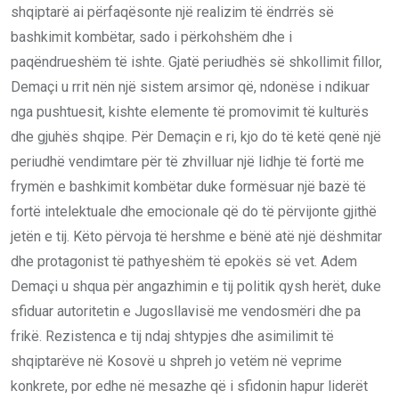
shqiptarë ai përfaqësonte një realizim të ëndrrës së
bashkimit kombëtar, sado i përkohshëm dhe i
paqëndrueshëm të ishte. Gjatë periudhës së shkollimit fillor,
Demaçi u rrit nën një sistem arsimor që, ndonëse i ndikuar
nga pushtuesit, kishte elemente të promovimit të kulturës
dhe gjuhës shqipe. Për Demaçin e ri, kjo do të ketë qenë një
periudhë vendimtare për të zhvilluar një lidhje të fortë me
frymën e bashkimit kombëtar duke formësuar një bazë të
fortë intelektuale dhe emocionale që do të përvijonte gjithë
jetën e tij. Këto përvoja të hershme e bënë atë një dëshmitar
dhe protagonist të pathyeshëm të epokës së vet. Adem
Demaçi u shqua për angazhimin e tij politik qysh herët, duke
sfiduar autoritetin e Jugosllavisë me vendosmëri dhe pa
frikë. Rezistenca e tij ndaj shtypjes dhe asimilimit të
shqiptarëve në Kosovë u shpreh jo vetëm në veprime
konkrete, por edhe në mesazhe që i sfidonin hapur liderët