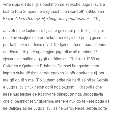
vetëm ajo e Titos, çka dëshmon se asokohe Jugosllavia e
kishte futë Shqipërinë krejtësisht nën kontroll”. (Shkëlzen
Gashi,
Adem Demaçi. Një biografi e pauatorizuar
, f. 10.)
Jo vetëm në kujtimet e tij ishte guximtar për të kujtuar, por
edhe në vuajtjen dhe persekutimin e tij ishte po aq guximtar
për ta thënë mendimin e vet. Në fjalën e fundit para dhënies
së dënimit të parë nga regjimi jugosllav në moshën 23
vjeçare, në sallën e gjyqit që fillon në 19 shkurt 1959 në
Gjykatën e Qarkut në Prishtinë, Demaçi flet guximshëm
haptas duke dëshmuar për epokën, jo për epokën e tij, por
atë që do të vinte. “Po ju them edhe një herë se nëse Serbia
e Jugosllavia nuk heqin dorë nga okupimi i Kosovës dhe
nëse nuk lejojnë që Kosova të shkëputet nga Jugosllavia
dhe t’i bashkohet Shqipërisë, atëherë nuk do të ketë paqe as
në Ballkan, as në Jugosllavi, as në Serbi. Nëse Serbia do të