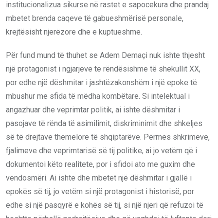
institucionalizua sikurse në rastet e sapocekura dhe prandaj
mbetet brenda caqeve të gabueshmërisë personale,
krejtësisht njerëzore dhe e kuptueshme.
Për fund mund të thuhet se Adem Demaçi nuk ishte thjesht
një protagonist i ngjarjeve të rëndësishme të shekullit XX,
por edhe një dëshmitar i jashtëzakonshëm i një epoke të
mbushur me sfida të mëdha kombëtare. Si intelektual i
angazhuar dhe veprimtar politik, ai ishte dëshmitar i
pasojave të rënda të asimilimit, diskriminimit dhe shkeljes
së të drejtave themelore të shqiptarëve. Përmes shkrimeve,
fjalimeve dhe veprimtarisë së tij politike, ai jo vetëm që i
dokumentoi këto realitete, por i sfidoi ato me guxim dhe
vendosmëri. Ai ishte dhe mbetet një dëshmitar i gjallë i
epokës së tij, jo vetëm si një protagonist i historisë, por
edhe si një pasqyrë e kohës së tij, si një njeri që refuzoi të