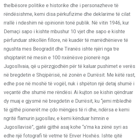
thelbësore politike e historike dhe i personazheve të
rëndësishme, kemi disa përkufizime dhe deklarime të cilat
rrallë i ndeshim në opinionin tonë publik. Në vitin 1946, kur
Demaçi sapo i kishte mbushur 10 vjet dhe sapo e kishte
përfunduar shkollën fillore, në kuadër të marrëdhënieve të
ngushta mes Beogradit dhe Tiranës ishte njëri nga tre
shqiptarët në mesin e 100 nxënësve pionerë nga
Jugosllvaia, që u përzgjodhën për të kaluar pushimet e verës
në bregdetin e Shqipërisë, në zonën e Durrësit. Me këtë rast,
edhe pse në moshë të vogël, nuk i shpëton një detaj shumë i
veçantë dhe shumë me rëndësi. Ai kujton se kishin qëndruar
dy muaj e gjysmë në bregdetin e Durrësit, ku “jemi mbledhë
të gjithë pionerët me çdo mëngjes të ri dhe, ndërsa e kemi
ngritë flamurin jugosllav, e kemi kënduar himnin e
Jugosllavisë”, gjatë gjithë asaj kohe “s’ma ka zënë syri as
edhe një fotografi të vetme të Enver Hoxhës. Ishte qitë