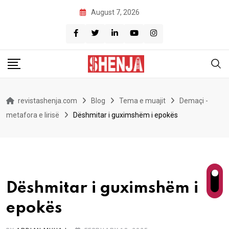
Skip
August 7, 2026
to
content
revistashenja.com
Blog
Tema e muajit
Demaçi -
metafora e lirisë
Dëshmitar i guximshëm i epokës
Dëshmitar i guximshëm i
epokës