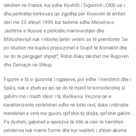
takohen në Francë, kur edhe Këshilli i Sigurimit i OKB-së i
dha përkrahje kërkesës që zgjidhja për Kosovën të arrihet
deri më 20 shkurt 1999, kur tashmë edhe Ministria e
Jashtme e Rusisë e përkrahu marrëveshjen dhe
Millosheviqit nuk i mbetej tjetër vetëm se të premtonte “se
po studion me kujdes propozimet e Grupit të Kontaktit dhe
se do të përgjigjet shpejt”, Robin Kuku takohet me Rugovën
dhe Demaçin në Shkup.
Figurën e tij si guximtar i ngjarjeve, por edhe i mendimit dhe i
fjalës, nuk e zbeh as ajo që do të mund të konsiderohej si
gabimi më i madh ideor i tij:
Ballkania
. Veçoria që e
karakterizonte vërtetohet edhe në këtë rast, duke i mbrojtur
mendimet e veta me guxim, qofshin të drejta, qofshin gabim.
Pa dyshim, gabimet e njerëzve të tillë ia vlen të harrohen
përderisa nuk marrin formë dhe kur realiteti i zhbën akoma