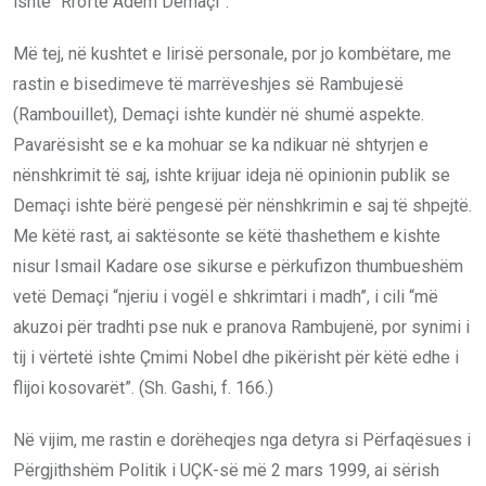
ishte “Rroftë Adem Demaçi”.
Më tej, në kushtet e lirisë personale, por jo kombëtare, me
rastin e bisedimeve të marrëveshjes së Rambujesë
(Rambouillet), Demaçi ishte kundër në shumë aspekte.
Pavarësisht se e ka mohuar se ka ndikuar në shtyrjen e
nënshkrimit të saj, ishte krijuar ideja në opinionin publik se
Demaçi ishte bërë pengesë për nënshkrimin e saj të shpejtë.
Me këtë rast, ai saktësonte se këtë thashethem e kishte
nisur Ismail Kadare ose sikurse e përkufizon thumbueshëm
vetë Demaçi “njeriu i vogël e shkrimtari i madh”, i cili “më
akuzoi për tradhti pse nuk e pranova Rambujenë, por synimi i
tij i vërtetë ishte Çmimi Nobel dhe pikërisht për këtë edhe i
flijoi kosovarët”. (Sh. Gashi, f. 166.)
Në vijim, me rastin e dorëheqjes nga detyra si Përfaqësues i
Përgjithshëm Politik i UÇK-së më 2 mars 1999, ai sërish