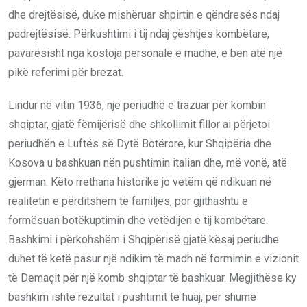
dhe drejtësisë, duke mishëruar shpirtin e qëndresës ndaj
padrejtësisë. Përkushtimi i tij ndaj çështjes kombëtare,
pavarësisht nga kostoja personale e madhe, e bën atë një
pikë referimi për brezat.
Lindur në vitin 1936, një periudhë e trazuar për kombin
shqiptar, gjatë fëmijërisë dhe shkollimit fillor ai përjetoi
periudhën e Luftës së Dytë Botërore, kur Shqipëria dhe
Kosova u bashkuan nën pushtimin italian dhe, më vonë, atë
gjerman. Këto rrethana historike jo vetëm që ndikuan në
realitetin e përditshëm të familjes, por gjithashtu e
formësuan botëkuptimin dhe vetëdijen e tij kombëtare.
Bashkimi i përkohshëm i Shqipërisë gjatë kësaj periudhe
duhet të ketë pasur një ndikim të madh në formimin e vizionit
të Demaçit për një komb shqiptar të bashkuar. Megjithëse ky
bashkim ishte rezultat i pushtimit të huaj, për shumë