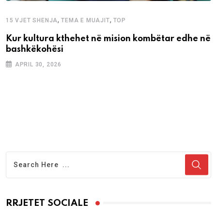
,
,
15 VJET SHENJA
TEMA E MUAJIT
TOP
Kur kultura kthehet në mision kombëtar edhe në
bashkëkohësi
APRIL 30, 2026
RRJETET SOCIALE