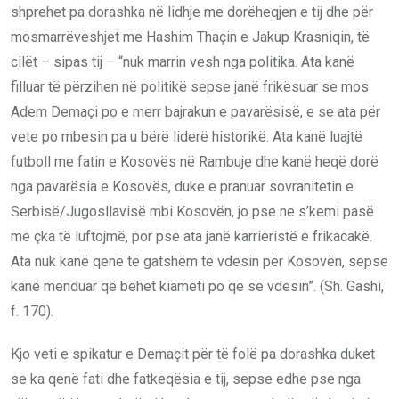
shprehet pa dorashka në lidhje me dorëheqjen e tij dhe për
mosmarrëveshjet me Hashim Thaçin e Jakup Krasniqin, të
cilët – sipas tij – “nuk marrin vesh nga politika. Ata kanë
filluar të përzihen në politikë sepse janë frikësuar se mos
Adem Demaçi po e merr bajrakun e pavarësisë, e se ata për
vete po mbesin pa u bërë liderë historikë. Ata kanë luajtë
futboll me fatin e Kosovës në Rambuje dhe kanë heqë dorë
nga pavarësia e Kosovës, duke e pranuar sovranitetin e
Serbisë/Jugosllavisë mbi Kosovën, jo pse ne s’kemi pasë
me çka të luftojmë, por pse ata janë karrieristë e frikacakë.
Ata nuk kanë qenë të gatshëm të vdesin për Kosovën, sepse
kanë menduar që bëhet kiameti po qe se vdesin”. (Sh. Gashi,
f. 170).
Kjo veti e spikatur e Demaçit për të folë pa dorashka duket
se ka qenë fati dhe fatkeqësia e tij, sepse edhe pse nga