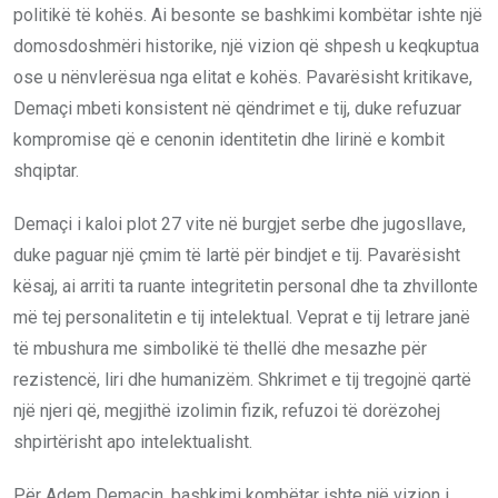
politikë të kohës. Ai besonte se bashkimi kombëtar ishte një
domosdoshmëri historike, një vizion që shpesh u keqkuptua
ose u nënvlerësua nga elitat e kohës. Pavarësisht kritikave,
Demaçi mbeti konsistent në qëndrimet e tij, duke refuzuar
kompromise që e cenonin identitetin dhe lirinë e kombit
shqiptar.
Demaçi i kaloi plot 27 vite në burgjet serbe dhe jugosllave,
duke paguar një çmim të lartë për bindjet e tij. Pavarësisht
kësaj, ai arriti ta ruante integritetin personal dhe ta zhvillonte
më tej personalitetin e tij intelektual. Veprat e tij letrare janë
të mbushura me simbolikë të thellë dhe mesazhe për
rezistencë, liri dhe humanizëm. Shkrimet e tij tregojnë qartë
një njeri që, megjithë izolimin fizik, refuzoi të dorëzohej
shpirtërisht apo intelektualisht.
Për Adem Demaçin, bashkimi kombëtar ishte një vizion i