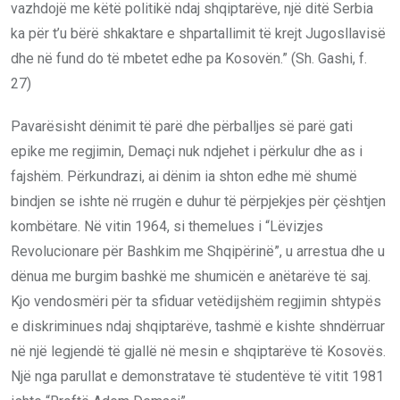
vazhdojë me këtë politikë ndaj shqiptarëve, një ditë Serbia
ka për t’u bërë shkaktare e shpartallimit të krejt Jugosllavisë
dhe në fund do të mbetet edhe pa Kosovën.” (Sh. Gashi, f.
27)
Pavarësisht dënimit të parë dhe përballjes së parë gati
epike me regjimin, Demaçi nuk ndjehet i përkulur dhe as i
fajshëm. Përkundrazi, ai dënim ia shton edhe më shumë
bindjen se ishte në rrugën e duhur të përpjekjes për çështjen
kombëtare. Në vitin 1964, si themelues i “Lëvizjes
Revolucionare për Bashkim me Shqipërinë”, u arrestua dhe u
dënua me burgim bashkë me shumicën e anëtarëve të saj.
Kjo vendosmëri për ta sfiduar vetëdijshëm regjimin shtypës
e diskriminues ndaj shqiptarëve, tashmë e kishte shndërruar
në një legjendë të gjallë në mesin e shqiptarëve të Kosovës.
Një nga parullat e demonstratave të studentëve të vitit 1981