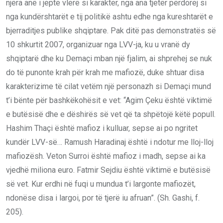
njëra anë i jepte vlerë si karakter, nga ana tjetër përdorej si
nga kundërshtarët e tij politikë ashtu edhe nga kureshtarët e
bjerraditjes publike shqiptare. Pak ditë pas demonstratës së
10 shkurtit 2007, organizuar nga LVV-ja, ku u vranë dy
shqiptarë dhe ku Demaçi mban një fjalim, ai shprehej se nuk
do të punonte krah për krah me mafiozë, duke shtuar disa
karakterizime të cilat vetëm një personazh si Demaçi mund
t’i bënte për bashkëkohësit e vet: “Agim Çeku është viktimë
e butësisë dhe e dëshirës së vet që ta shpëtojë këtë popull.
Hashim Thaçi është mafioz i kulluar, sepse ai po ngritet
kundër LVV-së… Ramush Haradinaj është i ndotur me lloj-lloj
mafiozësh. Veton Surroi është mafioz i madh, sepse ai ka
vjedhë miliona euro. Fatmir Sejdiu është viktimë e butësisë
së vet. Kur erdhi në fuqi u mundua t’i largonte mafiozët,
ndonëse disa i largoi, por të tjerë iu afruan”. (Sh. Gashi, f.
205).