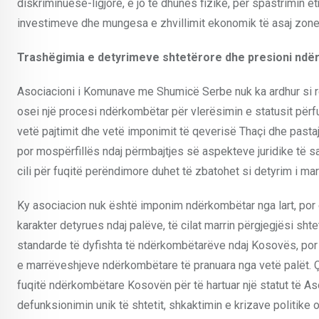
diskriminuese-ligjore, e jo të dhunës fizike, për spastrimin
investimeve dhe mungesa e zhvillimit ekonomik të asaj zone ë
Trashëgimia e detyrimeve shtetërore dhe presioni nd
Asociacioni i Komunave me Shumicë Serbe nuk ka ardhur si re
osei një procesi ndërkombëtar për vlerësimin e statusit përfu
vetë pajtimit dhe vetë imponimit të qeverisë Thaçi dhe past
por mospërfillës ndaj përmbajtjes së aspekteve juridike të saj
cili për fuqitë perëndimore duhet të zbatohet si detyrim i mar
Ky asociacion nuk është imponim ndërkombëtar nga lart, por
karakter detyrues ndaj palëve, të cilat marrin përgjegjësi sh
standarde të dyfishta të ndërkombëtarëve ndaj Kosovës, por p
e marrëveshjeve ndërkombëtare të pranuara nga vetë palët. 
fuqitë ndërkombëtare Kosovën për të hartuar një statut të As
defunksionimin unik të shtetit, shkaktimin e krizave politike os