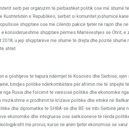
itetit serb për organizim të përbashkët politik ose më shumë të
me Kushtetutën e Republikës, serbët si komunitet joshumicë kan
opullsisë shqiptare ose me cilëndo pakicë tjetër në rajon dhe në
ca e konsiderueshme shqiptare përmes Marrëveshjes se Ohrit, e 
tit 2018, u jep shqiptarëve më shumë të drejta dhe pozitë shumë 
të shtet.
n e çështjeve të hapura ndërmjet të Kosovës dhe Serbisë, vjen s
krainë, bindjes politike ndërkombëtare për afrimin më të shpejtë t
e nga Rusia dhe forcimit të varësisë politike dhe ekonomike nga
ë e rrezikshme e prodhimit të krizave politike dhe etnike në Ballk
 politike dhe diplomatike të SHBA-së dhe BE-së mbi Serbinë janë
shjeve ekonomike dhe integruese ose sanksioneve të rënda politik
deologjikisht më prorus, kurse në anën tjetër ekonomisë së varur