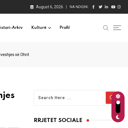
August 6, 2026
NA NDIQNI :
istori-Arkiv
Kulturë
Profil
veshjes së Ohrit
hjes
RRJETET SOCIALE