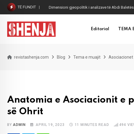
Skip
TË FUNDIT
Dimensioni gjeopolitik i analizave të Abdi Baletës
to
content
Editorial
TEMA 
revistashenja.com
Blog
Tema e muajit
Asociacionet 
Anatomia e Asociacionit e p
së Ohrit
BY
ADMIN
APRIL 19, 2023
11 MINUTES READ
494
VI