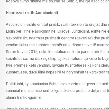
Kosova humb shumë më shumë se Serbia, me një asociacion 
Hipotezat rreth Asociacionit
Asociacioni është entitet juridik, i cili i tejkalon të drejtat d
Ligjin për lirinë e asociimit në Kosovë. Juridikisht, është një 
njëkohësisht, ndërmjet pushtetit qendror (qeverisë) dhe pus
vendim lidhur me kushtetutshmërinë e dispozitave të marrë
Serbe të vitit 2015, duke konstatuar se këto parime për themel
kushtetuese, me disa nga kapitujt kushtetues që kanë të bëjn
tyre. Përmes këtij vendimi, Gjykata Kushtetuese ka konsideru
kushtetuese, duke lënë hapësirë të ndryshimit të karakterit të 
Politikisht, ky asociacion është leva e vetme e qeverisë ser
komunat me shumicë serbe, kjo si kundërpeshë e detyrimit t
planin franko-gjerman.