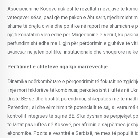
Asociacioni në Kosovë nuk është rezultat i nevojave të komun
vetëqeverisëse, pasi që me pakon e Ahtisarit, rrjedhimisht 
shumë të drejta civile dhe politike në raport me shumicën e p
njëjti konstatim vlen edhe për Maqedoninë e Veriut, ku paki
përfundimisht edhe me Ligjin për përdorimin e gjuhëve të vi
avancuar në jetën politike, institucionale dhe shoqërore në kë
Përfitimet e shteteve nga kjo marrëveshje
Dinamika ndërkombëtare e përqendrimit të fokusit në zgjidhje
i një mori faktorëve të kombinuar, përkatësisht i luftës në U
drejtë BE-së dhe boshtit perëndimor, shkëputjes më të madh
Perëndimi, si dhe eliminimit të potencialit të saj, si vatra m
kontrollit integrues të saj në BE. S’ka dyshim se përpjekjet
të lartat pas luftës në Kosovë, për afrimin e saj përmes jo
ekonomike. Pozita e vështirë e Serbisë, në mes të popullit i