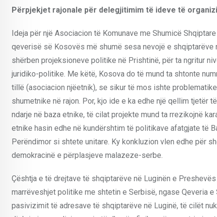
Përpjekjet rajonale për delegjitimim të ideve të organiz
Ideja për një Asociacion të Komunave me Shumicë Shqiptare n
qeverisë së Kosovës më shumë sesa nevojë e shqiptarëve në M
shërben projeksioneve politike në Prishtinë, për ta ngritur nive
juridiko-politike. Me këtë, Kosova do të mund ta shtonte numr
tillë (asociacion njëetnik), se sikur të mos ishte problematik
shumetnike në rajon. Por, kjo ide e ka edhe një qellim tjetër t
ndarje në baza etnike, të cilat projekte mund ta rrezikojnë ka
etnike hasin edhe në kundërshtim të politikave afatgjate të B
Perëndimor si shtete unitare. Ky konkluzion vlen edhe për shqi
demokracinë e përplasjeve malazeze-serbe.
Çështja e të drejtave të shqiptarëve në Luginën e Preshevë
marrëveshjet politike me shtetin e Serbisë, ngase Qeveria e
pasivizimit të adresave të shqiptarëve në Luginë, të cilët nu