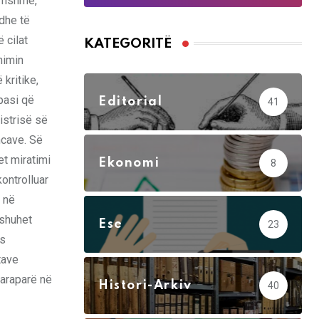
dëmshme,
 dhe të
 cilat
KATEGORITË
nimin
 kritike,
 pasi që
Editorial
41
istrisë së
ncave. Së
et miratimi
Ekonomi
8
ontrolluar
 në
 shuhet
Ese
23
ës
tave
 paraparë në
Histori-Arkiv
40