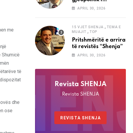
analizave të Abdi
APRIL 30, 2026
Baletës në revistën
“Shenja”
,
15 VJET SHENJA
TEMA E
lohen me
,
MUAJIT
TOP
Pritshmëritë e arrira
një
të revistës “Shenja”
me Shumicë
APRIL 30, 2026
rymën
sëtarëve të
 dispozitat
Revista SHENJA
Revista SHENJA
osovës dhe
en ose
REVISTA SHENJA