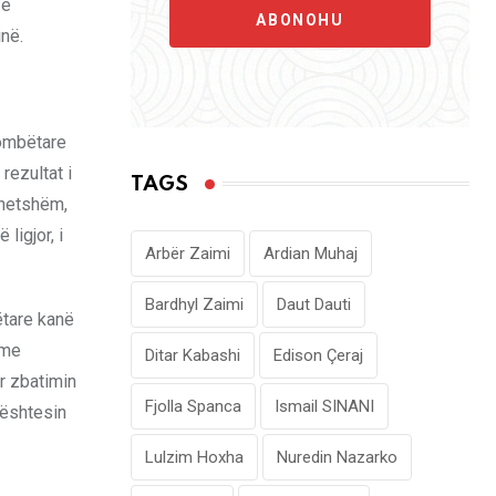
 e
ABONOHU
inë.
kombëtare
rezultat i
TAGS
lnetshëm,
ligjor, i
Arbër Zaimi
Ardian Muhaj
Bardhyl Zaimi
Daut Dauti
ëtare kanë
 me
Ditar Kabashi
Edison Çeraj
r zbatimin
Fjolla Spanca
Ismail SINANI
bështesin
Lulzim Hoxha
Nuredin Nazarko