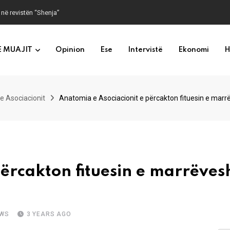
 në revistën “Shenja”
E MUAJIT
Opinion
Ese
Intervistë
Ekonomi
H
e Asociacionit
Anatomia e Asociacionit e përcakton fituesin e marrë
ërcakton fituesin e marrëves
EWS
3 YEARS AGO