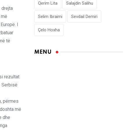
Qerim Lita
Salajdin Salihu
 drejta
ë më
Selim Ibraimi
Sevdail Demiri
 Europë. I
Çelo Hoxha
zbatuar
më të
MENU
i rezultat
ë Serbisë
an, përmes
 ndoshta më
e dhe
 nga