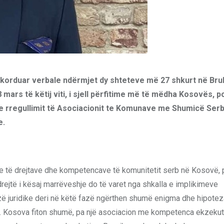
akorduar verbale ndërmjet dy shteteve më 27 shkurt në Bru
mars të këtij viti, i sjell përfitime më të mëdha Kosovës, 
e rregullimit të Asociacionit te Komunave me Shumicë Serb
e.
e të drejtave dhe kompetencave të komunitetit serb në Kosovë, p
rejtë i kësaj marrëveshje do të varet nga shkalla e implikimeve
izë juridike deri në këtë fazë ngërthen shumë enigma dhe hipoteza
it. Kosova fiton shumë, pa një asociacion me kompetenca ekzekut