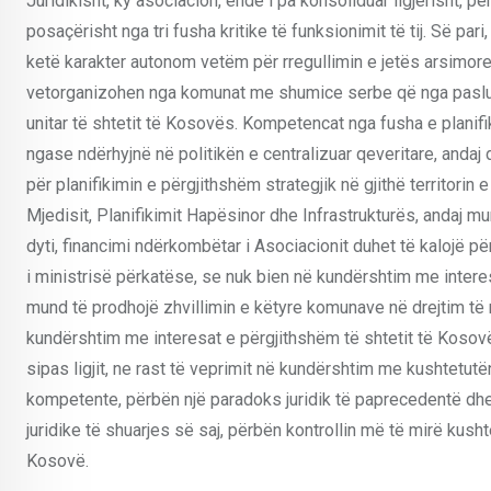
Juridikisht, ky asociacion, ende i pa konsoliduar ligjërisht, 
posaçërisht nga tri fusha kritike të funksionimit të tij. Së pa
ketë karakter autonom vetëm për rregullimin e jetës arsimore
vetorganizohen nga komunat me shumice serbe që nga pasluft
unitar të shtetit të Kosovës. Kompetencat nga fusha e planifiki
ngase ndërhyjnë në politikën e centralizuar qeveritare, andaj d
për planifikimin e përgjithshëm strategjik në gjithë territorin
Mjedisit, Planifikimit Hapësinor dhe Infrastrukturës, andaj 
dyti, financimi ndërkombëtar i Asociacionit duhet të kalojë p
i ministrisë përkatëse, se nuk bien në kundërshtim me inter
mund të prodhojë zhvillimin e këtyre komunave në drejtim t
kundërshtim me interesat e përgjithshëm të shtetit të Kosovës. S
sipas ligjit, ne rast të veprimit në kundërshtim me kushtetutë
kompetente, përbën një paradoks juridik të paprecedentë dhe 
juridike të shuarjes së saj, përbën kontrollin më të mirë kushtet
Kosovë.