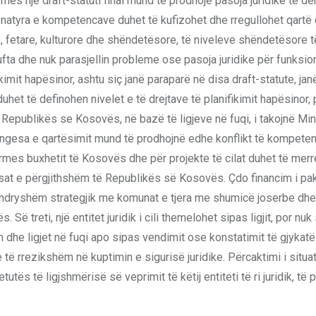
përmes një draft-statuti final mund të prodhojë pasoja juridike të 
ri, natyra e kompetencave duhet të kufizohet dhe rregullohet qartë
, fetare, kulturore dhe shëndetësore, të niveleve shëndetësore të
a dhe nuk parasjellin probleme ose pasoja juridike për funksio
mit hapësinor, ashtu siç janë paraparë në disa draft-statute, janë
uhet të definohen nivelet e të drejtave të planifikimit hapësinor,
 e Republikës se Kosovës, në bazë të ligjeve në fuqi, i takojnë Min
mungesa e qartësimit mund të prodhojnë edhe konflikt të kompete
ërmes buxhetit të Kosovës dhe për projekte të cilat duhet të merr
esat e përgjithshëm të Republikës së Kosovës. Çdo financim i pak
ë ndryshëm strategjik me komunat e tjera me shumicë joserbe dhe
ë treti, një entitet juridik i cili themelohet sipas ligjit, por nuk
n dhe ligjet në fuqi apo sipas vendimit ose konstatimit të gjykat
të rrezikshëm në kuptimin e sigurisë juridike. Përcaktimi i situa
utës të ligjshmërisë së veprimit të këtij entiteti të ri juridik, të