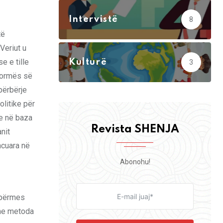
Intervistë
8
të
Veriut u
e e tille
Kulturë
3
 formës së
përbërje
olitike për
me në baza
Revista SHENJA
nit
ncuara në
Abonohu!
, përmes
 me metoda