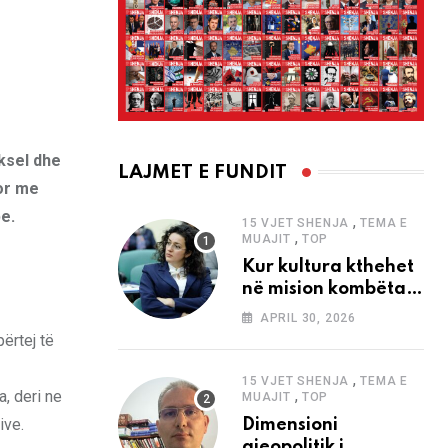
ksel dhe
LAJMET E FUNDIT
por me
e.
,
15 VJET SHENJA
TEMA E
,
MUAJIT
TOP
Kur kultura kthehet
në mision kombëtar
edhe në
APRIL 30, 2026
bashkëkohësi
ërtej të
,
15 VJET SHENJA
TEMA E
,
, deri ne
MUAJIT
TOP
ive.
Dimensioni
gjeopolitik i