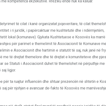
me kompetenca ekzekutive. Rreziku ende nuk ka kaluar.
he detyrimet të cilat i kanë organizatat joqeveritare, të cilat theme
entitet i ri juridik, i papërcaktuar me kushtetutë dhe i ndërmjetëm,
htetit lokal (komunave). Gjykata Kushtetuese e Kosovës ka marrë 
veshjes për parimet e themelimit të Asociacionit të Komunave 
imin e Asociacionit dhe hartimin e statutit të saj, nuk janë në f
ë me të drejtat themelore dhe të drejtat e komuniteteve dhe pje
ar se Statuti i Asociacionit duhet të themelohet në përputhje me
saj ligjor.
be për ta ruajtur influencën dhe shtuar prezencën në shtetin e K
ë saj për njohjen e avancuar de-fakto të Kosovës me marrëveshj