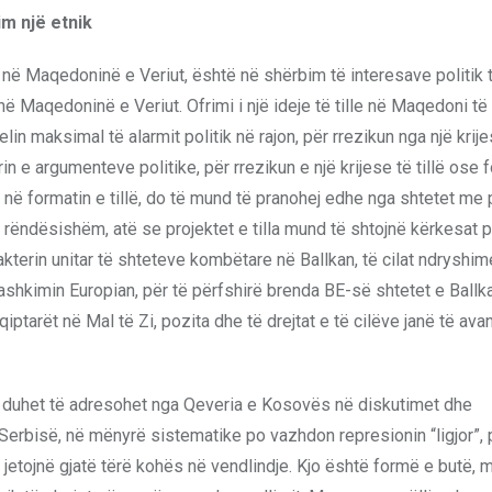
im një etnik
ë Maqedoninë e Veriut, është në shërbim të interesave politik 
aqedoninë e Veriut. Ofrimi i një ideje të tille në Maqedoni të 
lin maksimal të alarmit politik në rajon, për rrezikun nga një krijes
in e argumenteve politike, për rrezikun e një krijese të tillë ose
e në formatin e tillë, do të mund të pranohej edhe nga shtetet me 
ë rëndësishëm, atë se projektet e tilla mund të shtojnë kërkesat p
rakterin unitar të shteteve kombëtare në Ballkan, të cilat ndryshi
ashkimin Europian, për të përfshirë brenda BE-së shtetet e Ballka
ptarët në Mal të Zi, pozita dhe të drejtat e të cilëve janë të ava
s duhet të adresohet nga Qeveria e Kosovës në diskutimet dhe
 Serbisë, në mënyrë sistematike po vazhdon represionin “ligjor”
k jetojnë gjatë tërë kohës në vendlindje. Kjo është formë e butë,