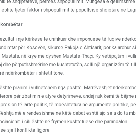
 etnik të shqiptarëve, përmes shpopullimit. Mungesa e qëllimshme
shtë tjetër faktor i shpopullimit të popullsisë shqiptare në Lug
ërkombëtar
zultat i një kërkese të unifikuar dhe imponuese të fuqive ndër
ndimtar për Kosovën, sikurse Pakoja e Ahtisarit, por ka ardhur si 
aj Mustafa, në krye me dyshen Mustafa-Thaçi. Ky vetëpajtim i vul
 dhe përputhshmërinë me kushtetutën, solli një organizëm të tillë 
rë ndërkombëtar i shtetit tonë.
 është pranim i vullnetshëm nga poshtë. Marrëveshjet ndërkomb
tetërore për zbatimin e atyre detyrimeve, andaj nuk kemi të bëjmë
resion të lartë politik, të mbështetura në argumente politike, pë
Çështja më e rëndësishme në këtë debat është ajo se a do ta m
ociacionit, i cili është në frymën kushtetuese dhe parandalon
e sjell konflikte ligjore.