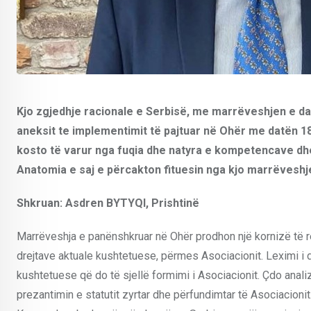
Kjo zgjedhje racionale e Serbisë, me marrëveshjen e d
aneksit te implementimit të pajtuar në Ohër me datën 18 
kosto të varur nga fuqia dhe natyra e kompetencave dh
Anatomia e saj e përcakton fituesin nga kjo marrëveshj
Shkruan: Asdren BYTYQI, Prishtinë
Marrëveshja e panënshkruar në Ohër prodhon një kornizë të r
drejtave aktuale kushtetuese, përmes Asociacionit. Leximi i d
kushtetuese që do të sjellë formimi i Asociacionit. Çdo anal
prezantimin e statutit zyrtar dhe përfundimtar të Asociacion