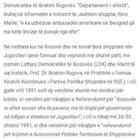
Demokratike të Ibrahim Rugovës. “Departamenti i shtetit”,
thuhej në informatën e ministrit të Jashtëm shqiptar, Reis
Malile, “e ka udhëzuar ambasadën amerikane në Beograd që
me këtë lëvizje të punojë nga afër”.
Në rrethana kur në Kosovë dhe në trevat tjera shqiptare nën
Jugosllavi qenë formuar dhe vepronin më shumë parti, me
nismën Lidhjes Demokratike të Kosovës (LDK) dhe liderit të
saj historik, Prof. Dr. Ibrahim Rugova, në Prishtinë u formua
Këshilli Koordinues i Partive Politike Shqiptare në RSFJ, i cili
gjatë vitit 1991 solli dy vendime shumë me rëndësi për
kohën, si: vendimi për mbajtjen e Referendumit për “
Kosovën
si shtet sovran dhe të pavarur, me të drejtë për pjesëmarrje
në lidhjen e shteteve në Jugosllavi
”, i cili u mbajt më 26-30
shtator 1991, si dhe vendimin për mbajtjen e “
referendumit
për krijimin e Autonomisë Politike-Territoriale të Shqiptarëve