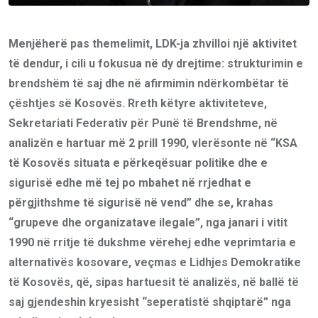
Menjëherë pas themelimit, LDK-ja zhvilloi një aktivitet
të dendur, i cili u fokusua në dy drejtime: strukturimin e
brendshëm të saj dhe në afirmimin ndërkombëtar të
çështjes së Kosovës. Rreth këtyre aktiviteteve,
Sekretariati Federativ për Punë të Brendshme, në
analizën e hartuar më 2 prill 1990, vlerësonte në “KSA
të Kosovës situata e përkeqësuar politike dhe e
sigurisë edhe më tej po mbahet në rrjedhat e
përgjithshme të sigurisë në vend” dhe se, krahas
“grupeve dhe organizatave ilegale”, nga janari i vitit
1990 në rritje të dukshme vërehej edhe veprimtaria e
alternativës kosovare, veçmas e Lidhjes Demokratike
të Kosovës, që, sipas hartuesit të analizës, në ballë të
saj gjendeshin kryesisht “seperatistë shqiptarë” nga