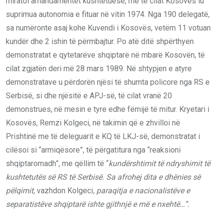
miratoi amandamentet kushtetuese, me të cilat Kosovës iu
suprimua autonomia e fituar në vitin 1974. Nga 190 delegatë,
sa numëronte asaj kohe Kuvendi i Kosovës, vetëm 11 votuan
kundër dhe 2 ishin të përmbajtur. Po atë ditë shpërthyen
demonstratat e qytetarëve shqiptarë në mbarë Kosovën, të
cilat zgjatën deri më 28 mars 1989. Në shtypjen e atyre
demonstratave u përdorën njësi të shumta policore nga RS e
Serbisë, si dhe njësitë e APJ-së, të cilat vranë 20
demonstrues, në mesin e tyre edhe fëmijë të mitur. Kryetari i
Kosovës, Remzi Kolgeci, në takimin që e zhvilloi në
Prishtinë me të deleguarit e KQ të LKJ-së, demonstratat i
cilësoi si “armiqësore”, të përgatitura nga “reaksioni
shqiptaromadh”, me qëllim të “
kundërshtimit të ndryshimit të
kushtetutës së RS të Serbisë. Sa afrohej dita e dhënies së
pëlqimit,
vazhdon Kolgeci
, paraqitja e nacionalistëve e
separatistëve shqiptarë ishte gjithnjë e më e nxehtë…”.