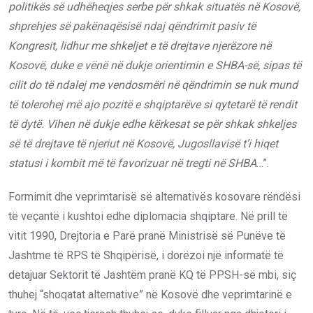
politikës së udhëheqjes serbe për shkak situatës në Kosovë,
shprehjes së pakënaqësisë ndaj qëndrimit pasiv të
Kongresit, lidhur me shkeljet e të drejtave njerëzore në
Kosovë, duke e vënë në dukje orientimin e SHBA-së, sipas të
cilit do të ndalej me vendosmëri në qëndrimin se nuk mund
të tolerohej më ajo pozitë e shqiptarëve si qytetarë të rendit
të dytë. Vihen në dukje edhe kërkesat se për shkak shkeljes
së të drejtave të njeriut në Kosovë, Jugosllavisë t’i hiqet
statusi i kombit më të favorizuar në tregti në SHBA
…”.
Formimit dhe veprimtarisë së alternativës kosovare rëndësi
të veçantë i kushtoi edhe diplomacia shqiptare. Në prill të
vitit 1990, Drejtoria e Parë pranë Ministrisë së Punëve të
Jashtme të RPS të Shqipërisë, i dorëzoi një informatë të
detajuar Sektorit të Jashtëm pranë KQ të PPSH-së mbi, siç
thuhej “shoqatat alternative” në Kosovë dhe veprimtarinë e