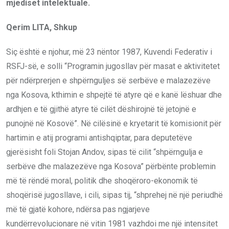
mjediset intelektuale.
Qerim LITA, Shkup
Siç është e njohur, më 23 nëntor 1987, Kuvendi Federativ i
RSFJ-së, e solli “Programin jugosllav për masat e aktivitetet
për ndërprerjen e shpërnguljes së serbëve e malazezëve
nga Kosova, kthimin e shpejtë të atyre që e kanë lëshuar dhe
ardhjen e të gjithë atyre të cilët dëshirojnë të jetojnë e
punojnë në Kosovë”. Në cilësinë e kryetarit të komisionit për
hartimin e atij programi antishqiptar, para deputetëve
gjerësisht foli Stojan Andov, sipas të cilit “shpërngulja e
serbëve dhe malazezëve nga Kosova” përbënte problemin
më të rëndë moral, politik dhe shoqëroro-ekonomik të
shoqërisë jugosllave, i cili, sipas tij, “shprehej në një periudhë
më të gjatë kohore, ndërsa pas ngjarjeve
kundërrevolucionare në vitin 1981 vazhdoi me një intensitet