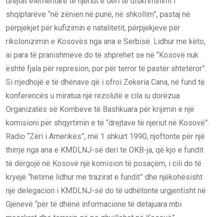
drejtat elementare të njeriut e deri te diskriminimi i
shqiptarëve “në zënien në punë, në shkollim”, pastaj në
përpjekjet për kufizimin e natalitetit, përpjekjeve për
rikolonizimin e Kosovës nga ana e Serbisë. Lidhur me këto,
ai para të pranishmëve do të shprehet se në “Kosovë nuk
është fjala për represion, por për terror të pastër shtetëror”.
Si rrjedhojë e të dhënave që i ofroi Zekeria Cana, në fund të
konferencës u miratua një rezolutë e cila iu dorëzua
Organizatës së Kombeve të Bashkuara për krijimin e një
komisioni për shqyrtimin e të “drejtave të njeriut në Kosovë”.
Radio “Zëri i Amerikës”, më 1 shkurt 1990, njoftonte për një
thirrje nga ana e KMDLNJ-së deri te OKB-ja, që kjo e fundit
të dërgojë në Kosovë një komision të posaçëm, i cili do të
kryejë “hetime lidhur me trazirat e fundit” dhe njëkohësisht
një delegacion i KMDLNJ-së do të udhëtonte urgjentisht në
Gjenevë “për të dhënë informacione të detajuara mbi