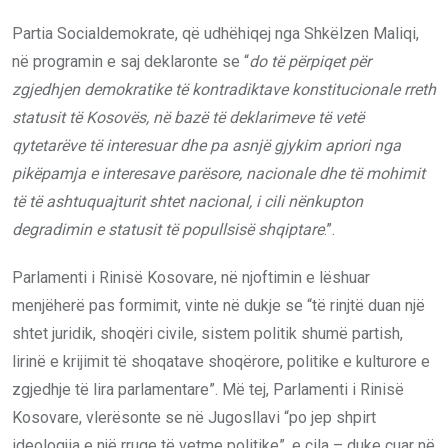
Partia Socialdemokrate, që udhëhiqej nga Shkëlzen Maliqi,
në programin e saj deklaronte se “
do të përpiqet për
zgjedhjen demokratike të kontradiktave konstitucionale rreth
statusit të Kosovës, në bazë të deklarimeve të vetë
qytetarëve të interesuar dhe pa asnjë gjykim apriori nga
pikëpamja e interesave parësore, nacionale dhe të mohimit
të të ashtuquajturit shtet nacional, i cili nënkupton
degradimin e statusit të popullsisë shqiptare
.”.
Parlamenti i Rinisë Kosovare, në njoftimin e lëshuar
menjëherë pas formimit, vinte në dukje se “të rinjtë duan një
shtet juridik, shoqëri civile, sistem politik shumë partish,
lirinë e krijimit të shoqatave shoqërore, politike e kulturore e
zgjedhje të lira parlamentare”. Më tej, Parlamenti i Rinisë
Kosovare, vlerësonte se në Jugosllavi “po jep shpirt
ideologjia e një rruge të vetme politike”, e cila – duke çuar në