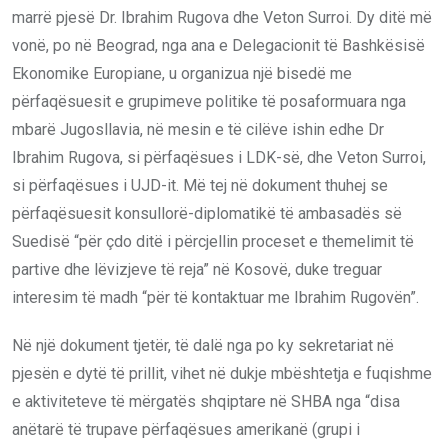
marrë pjesë Dr. Ibrahim Rugova dhe Veton Surroi. Dy ditë më
vonë, po në Beograd, nga ana e Delegacionit të Bashkësisë
Ekonomike Europiane, u organizua një bisedë me
përfaqësuesit e grupimeve politike të posaformuara nga
mbarë Jugosllavia, në mesin e të cilëve ishin edhe Dr
Ibrahim Rugova, si përfaqësues i LDK-së, dhe Veton Surroi,
si përfaqësues i UJD-it. Më tej në dokument thuhej se
përfaqësuesit konsullorë-diplomatikë të ambasadës së
Suedisë “për çdo ditë i përcjellin proceset e themelimit të
partive dhe lëvizjeve të reja” në Kosovë, duke treguar
interesim të madh “për të kontaktuar me Ibrahim Rugovën”.
Në një dokument tjetër, të dalë nga po ky sekretariat në
pjesën e dytë të prillit, vihet në dukje mbështetja e fuqishme
e aktiviteteve të mërgatës shqiptare në SHBA nga “disa
anëtarë të trupave përfaqësues amerikanë (grupi i