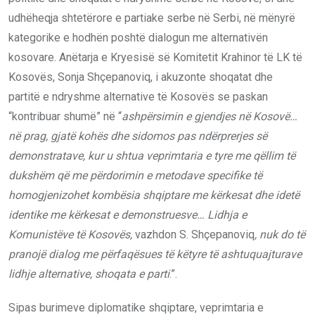
udhëheqja shtetërore e partiake serbe në Serbi, në mënyrë
kategorike e hodhën poshtë dialogun me alternativën
kosovare. Anëtarja e Kryesisë së Komitetit Krahinor të LK të
Kosovës, Sonja Shçepanoviq, i akuzonte shoqatat dhe
partitë e ndryshme alternative të Kosovës se paskan
“kontribuar shumë” në “
ashpërsimin e gjendjes në Kosovë…
në prag, gjatë kohës dhe sidomos pas ndërprerjes së
demonstratave, kur u shtua veprimtaria e tyre me qëllim të
dukshëm që me përdorimin e metodave specifike të
homogjenizohet kombësia shqiptare me kërkesat dhe idetë
identike me kërkesat e demonstruesve… Lidhja e
Komunistëve të Kosovës,
vazhdon S. Shçepanoviq
, nuk do të
pranojë dialog me përfaqësues të këtyre të ashtuquajturave
lidhje alternative, shoqata e parti
.”.
Sipas burimeve diplomatike shqiptare, veprimtaria e