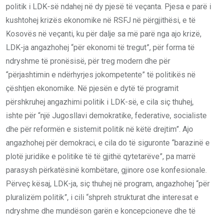
politik i LDK-së ndahej në dy pjesë të veçanta. Pjesa e parë i
kushtohej krizës ekonomike në RSFJ në përgjithësi, e të
Kosovës në veçanti, ku për dalje sa më parë nga ajo krizë,
LDK-ja angazhohej “për ekonomi të tregut”, për forma të
ndryshme të pronësisë, për treg modern dhe për
“përjashtimin e ndërhyrjes jokompetente” të politikës në
çështjen ekonomike. Në pjesën e dytë të programit
përshkruhej angazhimi politik i LDK-së, e cila siç thuhej,
ishte për “një Jugosllavi demokratike, federative, socialiste
dhe për reformën e sistemit politik në këtë drejtim”. Ajo
angazhohej për demokraci, e cila do të siguronte “barazinë e
plotë juridike e politike të të gjithë qytetarëve”, pa marrë
parasysh përkatësinë kombëtare, gjinore ose konfesionale.
Përveç kësaj, LDK-ja, siç thuhej në program, angazhohej “për
pluralizëm politik”, i cili “shpreh strukturat dhe interesat e
ndryshme dhe mundëson garën e koncepcioneve dhe të