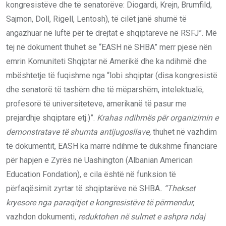
kongresistëve dhe të senatorëve: Diogardi, Krejn, Brumfild,
Sajmon, Doll, Rigell, Lentosh), të cilët janë shumë të
angazhuar në luftë për të drejtat e shqiptarëve në RSFJ”. Më
tej në dokument thuhet se “EASH në SHBA” merr pjesë nën
emrin Komuniteti Shqiptar në Amerikë dhe ka ndihmë dhe
mbështetje të fuqishme nga “lobi shqiptar (disa kongresistë
dhe senatorë të tashëm dhe të mëparshëm, intelektualë,
profesorë të universiteteve, amerikanë të pasur me
prejardhje shqiptare etj.)”.
Krahas ndihmës për orga
nizimin e
demonstratave të shumta
antijugosllave,
thuhet në vazhdim
të dokumentit, EASH ka marrë ndihmë të dukshme financiare
për hapjen e Zyrës në Uashington (Albanian American
Education Fondation), e cila është në funksion të
përfaqësimit zyrtar të shqiptarëve në SHBA
. “Thekset
kryesore nga paraqitjet e kongresistëve të përmendur,
vazhdon dokumenti
, reduktohen në sulmet e ashpra ndaj