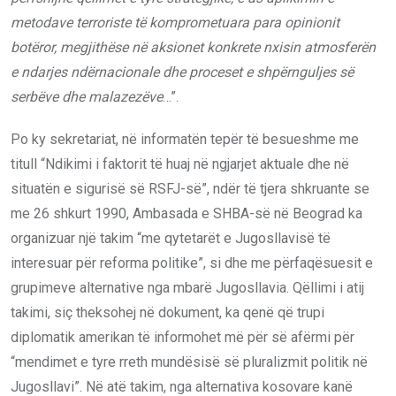
metodave terroriste të komprometuara para opinionit
botëror, megjithëse në aksionet konkrete nxisin atmosferën
e ndarjes ndërnacionale dhe proceset e shpërnguljes së
serbëve dhe malazezëve
…”.
Po ky sekretariat, në informatën tepër të besueshme me
titull “Ndikimi i faktorit të huaj në ngjarjet aktuale dhe në
situatën e sigurisë së RSFJ-së”, ndër të tjera shkruante se
me 26 shkurt 1990, Ambasada e SHBA-së në Beograd ka
organizuar një takim “me qytetarët e Jugosllavisë të
interesuar për reforma politike”, si dhe me përfaqësuesit e
grupimeve alternative nga mbarë Jugosllavia. Qëllimi i atij
takimi, siç theksohej në dokument, ka qenë që trupi
diplomatik amerikan të informohet më për së afërmi për
“mendimet e tyre rreth mundësisë së pluralizmit politik në
Jugosllavi”. Në atë takim, nga alternativa kosovare kanë