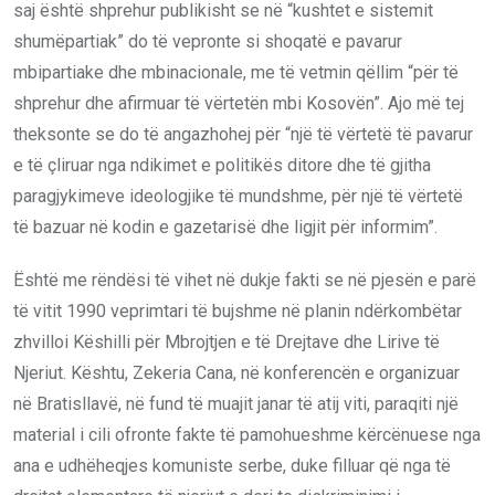
saj është shprehur publikisht se në “kushtet e sistemit
shumëpartiak” do të vepronte si shoqatë e pavarur
mbipartiake dhe mbinacionale, me të vetmin qëllim “për të
shprehur dhe afirmuar të vërtetën mbi Kosovën”. Ajo më tej
theksonte se do të angazhohej për “një të vërtetë të pavarur
e të çliruar nga ndikimet e politikës ditore dhe të gjitha
paragjykimeve ideologjike të mundshme, për një të vërtetë
të bazuar në kodin e gazetarisë dhe ligjit për informim”.
Është me rëndësi të vihet në dukje fakti se në pjesën e parë
të vitit 1990 veprimtari të bujshme në planin ndërkombëtar
zhvilloi Këshilli për Mbrojtjen e të Drejtave dhe Lirive të
Njeriut. Kështu, Zekeria Cana, në konferencën e organizuar
në Bratisllavë, në fund të muajit janar të atij viti, paraqiti një
material i cili ofronte fakte të pamohueshme kërcënuese nga
ana e udhëheqjes komuniste serbe, duke filluar që nga të