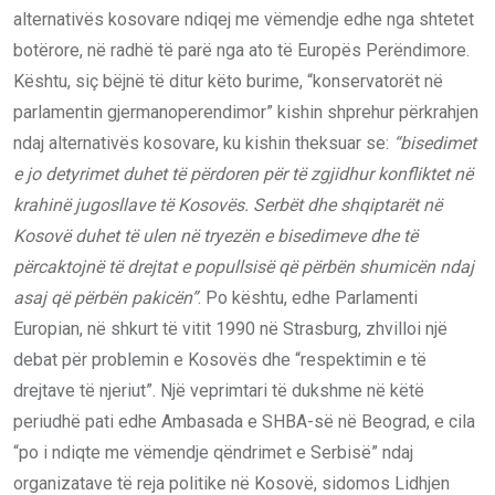
alternativës kosovare ndiqej me vëmendje edhe nga shtetet
botërore, në radhë të parë nga ato të Europës Perëndimore.
Kështu, siç bëjnë të ditur këto burime, “konservatorët në
parlamentin gjermanoperendimor” kishin shprehur përkrahjen
ndaj alternativës kosovare, ku kishin theksuar se:
“bisedimet
e jo detyrimet duhet të përdoren për të zgjidhur konfliktet në
krahinë jugosllave të Kosovës. Serbët dhe shqiptarët në
Kosovë duhet të ulen në tryezën e bisedimeve dhe të
përcaktojnë të drejtat e popullsisë që përbën shumicën ndaj
asaj që përbën pakicën”
. Po kështu, edhe Parlamenti
Europian, në shkurt të vitit 1990 në Strasburg, zhvilloi një
debat për problemin e Kosovës dhe “respektimin e të
drejtave të njeriut”. Një veprimtari të dukshme në këtë
periudhë pati edhe Ambasada e SHBA-së në Beograd, e cila
“po i ndiqte me vëmendje qëndrimet e Serbisë” ndaj
organizatave të reja politike në Kosovë, sidomos Lidhjen