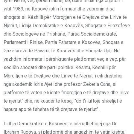
tyre. Në të, veç tjerash thuhej se, duke filluar nga dhjetori i
vitit 1989, në Kosovë ishin formuar dhe vepronin disa
shoqata si: Këshilli për Mbrojtjen e të Drejtave dhe Lirive të
Njeriut, Lidhja Demokratike e Kosovës, Shoqata e Filozofëve
dhe Sociologëve në Prishtinë, Partia Socialdemokrate,
Parlamenti i Rinisë, Partia Fshatare e Kosovës, Shoqata e
Gazetarëve të Pavarur të Kosovës dhe Shoqata Ujdi. Në
vazhdim informata i përshkruante platformat veç e veç, për
secilën shoqatë dhe parti politike. Kështu, Këshilli për
Mbrojtjen e të Drejtave dhe Lirive të Njeriut, i cili drejtohej
nga akademik Idris Ajeti dhe profesor Zekeria Cana, si
platformë të veten e kishte “mbrojtjen e të drejtave dhe lirive
të njeriut” dhe, në kuadër të kësaj, “do t’i luftojë shkeljet e
hapura apo të fshehta të të drejtave të njeriut”.
Lidhja Demokratike e Kosovës, e cila udhëhiqej nga Dr.
Ibrahim Rugova, si platformë dhe angazhim të vetin kishte: