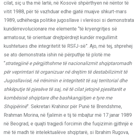
cilat, siç u tha më lartë, në Kosovë shpërthyen në nëntor të
vitit 1988, për të vazhduar edhe gjatë muajve shkurt-mars
1989, udhëheqja politike jugosllave i vlerësoi si demonstrata
kundërrevolucionare me elemente “të kryengritjes së
armatosur, të orientuar drejtpërdrejt kundër rregullimit
kushtetues dhe integritetit të RSFJ-së”. Ajo, më tej, shprehej
se ato demonstrata ishin në përputhje të plotë me
“
strategjinë e përgjithshme të nacionalizmit shqiptaromadh
për veprimtari të organizuar në drejtim të destabilizimit të
Jugosllavisë, në rrënimin e integritetit të saj territorial dhe
shkëputje të pjesëve të saj, në të cilat jetojnë pjesëtarët e
kombësisë shqiptare dhe bashkangjitjen e tyre me
Shqipërinë
”. Sekretari Krahinor për Punë të Brendshme,
Rrahman Morina, në fjalimin e tij të mbajtur më 17 janar 1989
në Beograd, e quajti tragjedi forcimin dhe fuqizimin gjithnjë e
më të madh të intelektualëve shqiptarë, si Ibrahim Rugova,