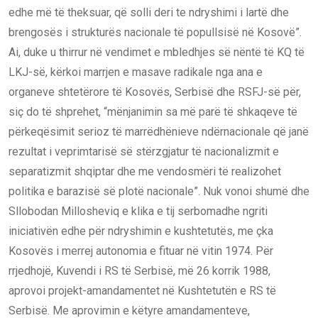
edhe më të theksuar, që solli deri te ndryshimi i lartë dhe
brengosës i strukturës nacionale të popullsisë në Kosovë”.
Ai, duke u thirrur në vendimet e mbledhjes së nëntë të KQ të
LKJ-së, kërkoi marrjen e masave radikale nga ana e
organeve shtetërore të Kosovës, Serbisë dhe RSFJ-së për,
siç do të shprehet, “mënjanimin sa më parë të shkaqeve të
përkeqësimit serioz të marrëdhënieve ndërnacionale që janë
rezultat i veprimtarisë së stërzgjatur të nacionalizmit e
separatizmit shqiptar dhe me vendosmëri të realizohet
politika e barazisë së plotë nacionale”. Nuk vonoi shumë dhe
Sllobodan Millosheviq e klika e tij serbomadhe ngriti
iniciativën edhe për ndryshimin e kushtetutës, me çka
Kosovës i merrej autonomia e fituar në vitin 1974. Për
rrjedhojë, Kuvendi i RS të Serbisë, më 26 korrik 1988,
aprovoi projekt-amandamentet në Kushtetutën e RS të
Serbisë. Me aprovimin e këtyre amandamenteve,