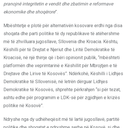
pranojnë integritetin e vendit dhe zbatimin e reformave
ekonomike dhe shoqërore
”.
Mbështetje e plotë për alternativën kosovare erdhi nga disa
shoqata dhe parti politike të dy republikave të atëhershme
më të zhvilluara jugosllave, Sllovenia dhe Kroacia. Kështu,
Këshilli për të Drejtat e Njeriut dhe Liritë Demokratike të
Kroacisë, në një thirrje që i bëri opinionit publik, “mbështeti
platformën dhe veprimtarinë e Këshillit për Mbrojtjen e të
Drejtave dhe Lirive të Kosovës”. Ndërkohë, Këshilli i Lidhjes
Demokratike të Sllovenisë, në letrën dërguar Lidhjes
Demokratike të Kosovës, shprehte përkrahjen “si për tezat,
ashtu edhe për programim e LDK-së për zgjidhjen e krizës
politike në Kosovë”.
Ndryshe nga dy udhëheqësit më të lartë jugosllavë, partitë
politike dhe shoqatat e ndryshme serbe në Kosovë, si dhe