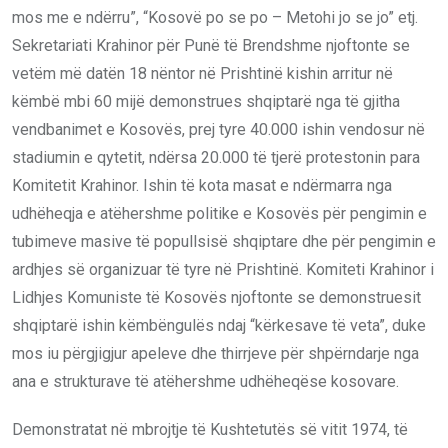
mos me e ndërru”, “Kosovë po se po – Metohi jo se jo” etj.
Sekretariati Krahinor për Punë të Brendshme njoftonte se
vetëm më datën 18 nëntor në Prishtinë kishin arritur në
këmbë mbi 60 mijë demonstrues shqiptarë nga të gjitha
vendbanimet e Kosovës, prej tyre 40.000 ishin vendosur në
stadiumin e qytetit, ndërsa 20.000 të tjerë protestonin para
Komitetit Krahinor. Ishin të kota masat e ndërmarra nga
udhëheqja e atëhershme politike e Kosovës për pengimin e
tubimeve masive të popullsisë shqiptare dhe për pengimin e
ardhjes së organizuar të tyre në Prishtinë. Komiteti Krahinor i
Lidhjes Komuniste të Kosovës njoftonte se demonstruesit
shqiptarë ishin këmbëngulës ndaj “kërkesave të veta”, duke
mos iu përgjigjur apeleve dhe thirrjeve për shpërndarje nga
ana e strukturave të atëhershme udhëheqëse kosovare.
Demonstratat në mbrojtje të Kushtetutës së vitit 1974, të