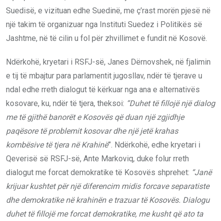
Suedisë, e vizituan edhe Suedinë, me ç’rast morën pjesë në
një takim të organizuar nga Instituti Suedez i Politikës së
Jashtme, në të cilin u fol për zhvillimet e fundit në Kosovë.
Ndërkohë, kryetari i RSFJ-së, Janes Dërnovshek, në fjalimin
e tij të mbajtur para parlamentit jugosllav, ndër të tjerave u
ndal edhe rreth dialogut të kërkuar nga ana e alternativës
kosovare, ku, ndër të tjera, theksoi:
“Duhet të fillojë një dialog
me të gjithë banorët e Kosovës që duan një zgjidhje
paqësore të problemit kosovar dhe një jetë krahas
kombësive të tjera në Krahinë
”. Ndërkohë, edhe kryetari i
Qeverisë së RSFJ-së, Ante Markoviq, duke folur rreth
dialogut me forcat demokratike të Kosovës shprehet:
“Janë
krijuar kushtet për një diferencim midis forcave separatiste
dhe demokratike në krahinën e trazuar të Kosovës. Dialogu
duhet të fillojë me forcat demokratike, me kusht që ato ta