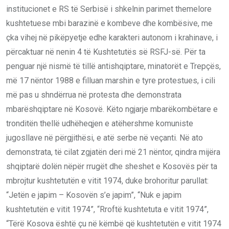
institucionet e RS të Serbisë i shkelnin parimet themelore
kushtetuese mbi barazinë e kombeve dhe kombësive, me
çka vihej në pikëpyetje edhe karakteri autonom i krahinave, i
përcaktuar në nenin 4 të Kushtetutës së RSFJ-së. Për ta
penguar një nismë të tillë antishqiptare, minatorët e Trepçës,
më 17 nëntor 1988 e filluan marshin e tyre protestues, i cili
më pas u shndërrua në protesta dhe demonstrata
mbarëshqiptare në Kosovë. Këto ngjarje mbarëkombëtare e
tronditën thellë udhëheqjen e atëhershme komuniste
jugosllave në përgjithësi, e atë serbe në veçanti. Në ato
demonstrata, të cilat zgjatën deri më 21 nëntor, qindra mijëra
shqiptarë dolën nëpër rrugët dhe sheshet e Kosovës për ta
mbrojtur kushtetutën e vitit 1974, duke brohoritur parullat:
“Jetën e japim – Kosovën s’e japim”, “Nuk e japim
kushtetutën e vitit 1974”, “Rroftë kushtetuta e vitit 1974”,
“Tërë Kosova është çu në këmbë që kushtetutën e vitit 1974