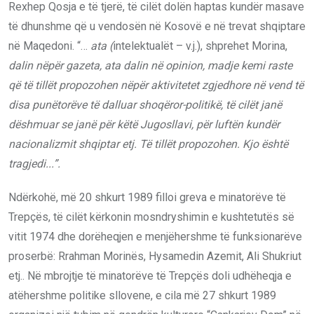
Rexhep Qosja e të tjerë, të cilët dolën haptas kundër masave
të dhunshme që u vendosën në Kosovë e në trevat shqiptare
në Maqedoni. “…
ata (
intelektualët – v.j.), shprehet Morina,
dalin nëpër gazeta, ata dalin në opinion, madje kemi raste
që të tillët propozohen nëpër aktivitetet zgjedhore në vend të
disa punëtorëve të dalluar shoqëror-politikë, të cilët janë
dëshmuar se janë për këtë Jugosllavi, për luftën kundër
nacionalizmit shqiptar etj. Të t
illët
propozohen. Kjo është
tragjedi..
.”
.
Ndërkohë, më 20 shkurt 1989 filloi greva e minatorëve të
Trepçës, të cilët kërkonin mosndryshimin e kushtetutës së
vitit 1974 dhe dorëheqjen e menjëhershme të funksionarëve
proserbë: Rrahman Morinës, Hysamedin Azemit, Ali Shukriut
etj.. Në mbrojtje të minatorëve të Trepçës doli udhëheqja e
atëhershme politike sllovene, e cila më 27 shkurt 1989