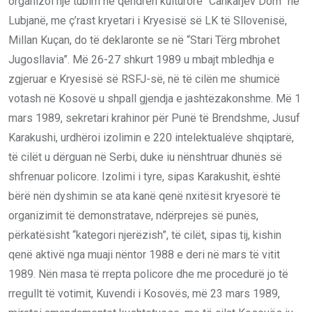
organizoi një tubim në qendrën kulturore “Cankarjev Dom” në
Lubjanë, me ç’rast kryetari i Kryesisë së LK të Sllovenisë,
Millan Kuçan, do të deklaronte se në “Stari Tërg mbrohet
Jugosllavia”. Më 26-27 shkurt 1989 u mbajt mbledhja e
zgjeruar e Kryesisë së RSFJ-së, në të cilën me shumicë
votash në Kosovë u shpall gjendja e jashtëzakonshme. Më 1
mars 1989, sekretari krahinor për Punë të Brendshme, Jusuf
Karakushi, urdhëroi izolimin e 220 intelektualëve shqiptarë,
të cilët u dërguan në Serbi, duke iu nënshtruar dhunës së
shfrenuar policore. Izolimi i tyre, sipas Karakushit, është
bërë nën dyshimin se ata kanë qenë nxitësit kryesorë të
organizimit të demonstratave, ndërprejes së punës,
përkatësisht “kategori njerëzish”, të cilët, sipas tij, kishin
qenë aktivë nga muaji nëntor 1988 e deri në mars të vitit
1989. Nën masa të rrepta policore dhe me procedurë jo të
rregullt të votimit, Kuvendi i Kosovës, më 23 mars 1989,