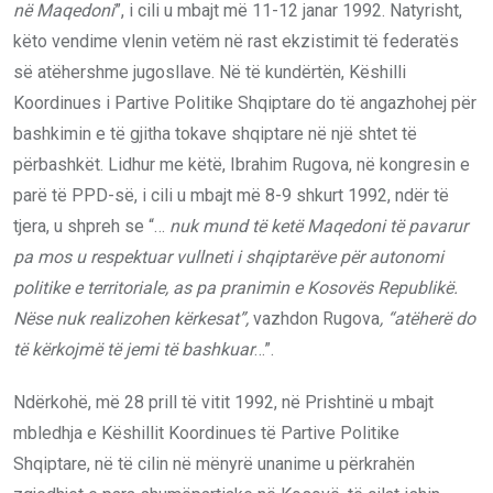
në Maqedoni
”, i cili u mbajt më 11-12 janar 1992. Natyrisht,
këto vendime vlenin vetëm në rast ekzistimit të federatës
së atëhershme jugosllave. Në të kundërtën, Këshilli
Koordinues i Partive Politike Shqiptare do të angazhohej për
bashkimin e të gjitha tokave shqiptare në një shtet të
përbashkët. Lidhur me këtë, Ibrahim Rugova, në kongresin e
parë të PPD-së, i cili u mbajt më 8-9 shkurt 1992, ndër të
tjera, u shpreh se “…
nuk mund të ketë Maqedoni të pavarur
pa mos u respektuar vullneti i shqiptarëve për autonomi
politike e territoriale, as pa pranimin e Kosovës Republikë.
Nëse nuk realizohen kërkesat”,
vazhdon Rugova
, “atëherë do
të kërkojmë të jemi të bashkuar
…”.
Ndërkohë, më 28 prill të vitit 1992, në Prishtinë u mbajt
mbledhja e Këshillit Koordinues të Partive Politike
Shqiptare, në të cilin në mënyrë unanime u përkrahën