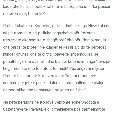
kaos dhe kontroll politik totalitar mbi popullsinë – “ka pësuar
disfatën e saj historike”.
Partia Fshatare e Kosovës, e cila udhëhiqej nga Hivzi Islami,
në platformën e saj politike angazhohej për “reforma
rrënjësore ekonomike e shoqërore” dhe për “demokraci, liri
dhe barazi të plotë”. Në kuadër të kësaj, ajo do të përpiqet
kundër dhunës dhe të gjitha llojeve të shpërnguljes së
popullit nga ana e shtetit dhe kundër kolonizimit nga “lëvizjet
hegjemoniste dhe të shtetit të madh”. Një angazhim tjetër i
Partisë Fshatare të Kosovës ishte “krijimi i kushteve
normale për jetë e punë, ndalimin e shpopullimit, të plakjes
demografike dhe të shuarjes së jetës në fshat”.
Në këtë periudhë në Kosovë vepronte edhe Shoqata e
Gazetarëve të Pavarur, e cila menjëherë pas themelimit të