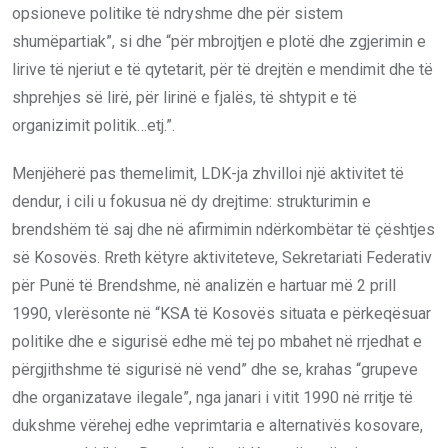
opsioneve politike të ndryshme dhe për sistem
shumëpartiak”, si dhe “për mbrojtjen e plotë dhe zgjerimin e
lirive të njeriut e të qytetarit, për të drejtën e mendimit dhe të
shprehjes së lirë, për lirinë e fjalës, të shtypit e të
organizimit politik…etj.”.
Menjëherë pas themelimit, LDK-ja zhvilloi një aktivitet të
dendur, i cili u fokusua në dy drejtime: strukturimin e
brendshëm të saj dhe në afirmimin ndërkombëtar të çështjes
së Kosovës. Rreth këtyre aktiviteteve, Sekretariati Federativ
për Punë të Brendshme, në analizën e hartuar më 2 prill
1990, vlerësonte në “KSA të Kosovës situata e përkeqësuar
politike dhe e sigurisë edhe më tej po mbahet në rrjedhat e
përgjithshme të sigurisë në vend” dhe se, krahas “grupeve
dhe organizatave ilegale”, nga janari i vitit 1990 në rritje të
dukshme vërehej edhe veprimtaria e alternativës kosovare,