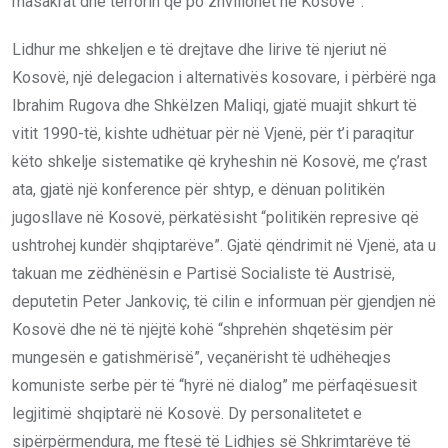
masakrat dhe terrorin që po zhvillohet në Kosovë”.
Lidhur me shkeljen e të drejtave dhe lirive të njeriut në
Kosovë, një delegacion i alternativës kosovare, i përbërë nga
Ibrahim Rugova dhe Shkëlzen Maliqi, gjatë muajit shkurt të
vitit 1990-të, kishte udhëtuar për në Vjenë, për t’i paraqitur
këto shkelje sistematike që kryheshin në Kosovë, me ç’rast
ata, gjatë një konference për shtyp, e dënuan politikën
jugosllave në Kosovë, përkatësisht “politikën represive që
ushtrohej kundër shqiptarëve”. Gjatë qëndrimit në Vjenë, ata u
takuan me zëdhënësin e Partisë Socialiste të Austrisë,
deputetin Peter Jankoviç, të cilin e informuan për gjendjen në
Kosovë dhe në të njëjtë kohë “shprehën shqetësim për
mungesën e gatishmërisë”, veçanërisht të udhëheqjes
komuniste serbe për të “hyrë në dialog” me përfaqësuesit
legjitimë shqiptarë në Kosovë. Dy personalitetet e
sipërpërmendura, me ftesë të Lidhjes së Shkrimtarëve të