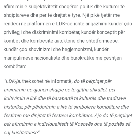
afirmimin e subjektivitetit shoqëror, politik dhe kulturor të
shqiptarëve dhe për të drejtat e tyre. Një pikë tjetër me
rëndësi në platformën e LDK-së ishte angazhimi kundër çdo
privilegji dhe diskriminimi kombëtar, kundër konceptit për
kombet dhe kombësitë autoktone dhe shtetformuese,
kundër çdo shovinizmi dhe hegjemonizmi, kundër
manipulimeve nacionaliste dhe burokratike me çështjen
kombëtare.
“LDK-ja,
theksohet në informatë
, do të përpiqet për
arsimimin në gjuhën shqipe në të gjitha shkallët, për
kultivimin e lirë dhe të barabartë të kulturës dhe traditave
historike, për përdorimin e lirë të simboleve kombëtare dhe
festimin me dinjitet të festave kombëtare. Ajo do të përpiqet
për afirmimin e individualitetit të Kosovës dhe të pozitës së
saj kushtetuese”.