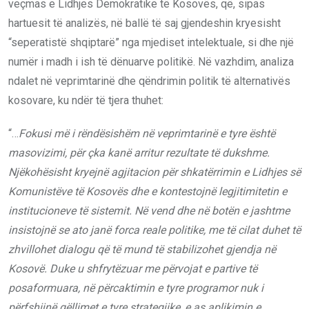
veçmas e Lidhjes Demokratike të Kosovës, që, sipas
hartuesit të analizës, në ballë të saj gjendeshin kryesisht
“seperatistë shqiptarë” nga mjediset intelektuale, si dhe një
numër i madh i ish të dënuarve politikë. Në vazhdim, analiza
ndalet në veprimtarinë dhe qëndrimin politik të alternativës
kosovare, ku ndër të tjera thuhet:
“…
Fokusi më i rëndësishëm në veprimtarinë e tyre është
masovizimi, për çka kanë arritur rezultate të dukshme.
Njëkohësisht kryejnë agjitacion për shkatërrimin e Lidhjes së
Komunistëve të Kosovës dhe e kontestojnë legjitimitetin e
institucioneve të sistemit. Në vend dhe në botën e jashtme
insistojnë se ato janë forca reale politike, me të cilat duhet të
zhvillohet dialogu që të mund të stabilizohet gjendja në
Kosovë. Duke u shfrytëzuar me përvojat e partive të
posaformuara, në përcaktimin e tyre programor nuk i
përfshijnë qëllimet e tyre strategjike, e as aplikimin e